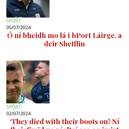
SPÓRT
05/07/2024
Ó ní bheidh mo lá i bPort Láirge, a
deir Shefflin
SPÓRT
02/07/2024
‘They died with their boots on! Ní