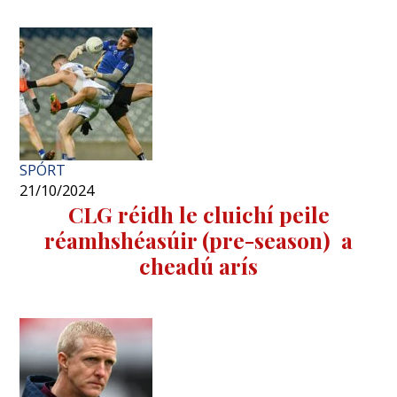
SPÓRT
21/10/2024
CLG réidh le cluichí peile
réamhshéasúir (pre-season) a
cheadú arís