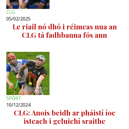
CLG
05/02/2025
Le riail nó dhó i réimeas nua an
CLG tá fadhbanna fós ann
SPÓRT
10/12/2024
CLG: Anois beidh ar pháistí íoc
isteach i gcluichí sraithe