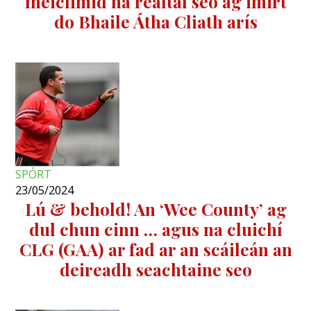
fheicfimid na réaltaí seo ag imirt
do Bhaile Átha Cliath arís
SPÓRT
23/05/2024
Lú & behold! An ‘Wee County’ ag
dul chun cinn … agus na cluichí
CLG (GAA) ar fad ar an scáileán an
deireadh seachtaine seo