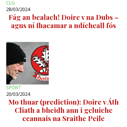
CLG
28/03/2024
Fág an bealach! Doire v na Dubs –
agus ní fhacamar a ndícheall fós
SPÓRT
20/03/2024
Mo thuar (prediction): Doire v Áth
Cliath a bheidh ann i gcluiche
ceannais na Sraithe Peile