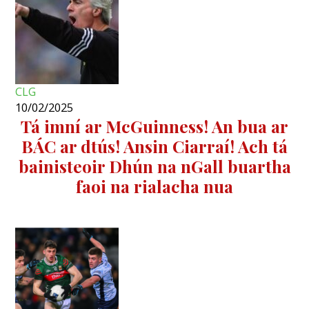
CLG
10/02/2025
Tá imní ar McGuinness! An bua ar
BÁC ar dtús! Ansin Ciarraí! Ach tá
bainisteoir Dhún na nGall buartha
faoi na rialacha nua