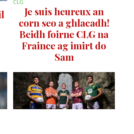
CLG
Je suis heureux an
l
corn seo a ghlacadh!
Beidh foirne CLG na
Fraince ag imirt do
Sam