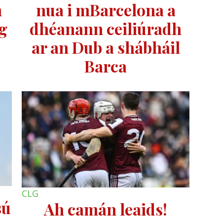
m
nua i mBarcelona a
ag
dhéanann ceiliúradh
ar an Dub a shábháil
Barca
CLG
sú
Ah camán leaids!