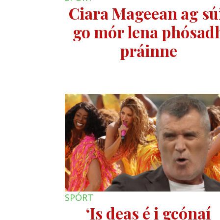
Ciara Mageean ag sú
go mór lena phósad
práinne
SPÓRT
‘Is deas é i gcónaí