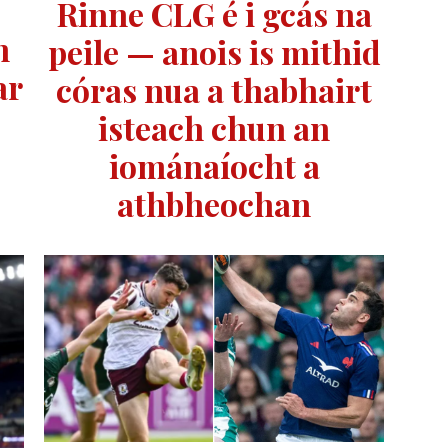
Rinne CLG é i gcás na
n
peile — anois is mithid
ar
córas nua a thabhairt
isteach chun an
iománaíocht a
athbheochan