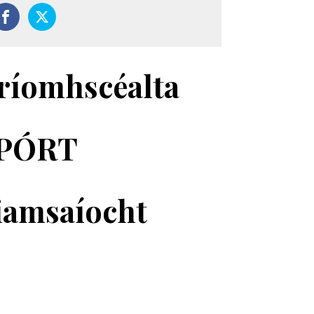
ríomhscéalta
PÓRT
iamsaíocht