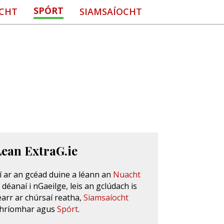
SPÓRT
CHT
SIAMSAÍOCHT
Lean ExtraG.ie
í ar an gcéad duine a léann an
Nuacht
s déanaí i nGaeilge, leis an gclúdach is
earr ar chúrsaí reatha,
Siamsaíocht
hríomhar agus
Spórt
.