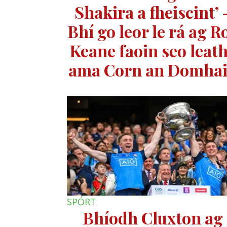
Shakira a fheiscint’ 
Bhí go leor le rá ag R
Keane faoin seo leat
ama Corn an Domha
SPÓRT
Bhíodh Cluxton ag