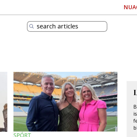
NUA
B
i
f
b
SPÓRT