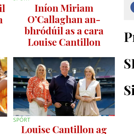
Iníon Miriam
il
O’Callaghan an-
h
bhródúil as a cara
P
Louise Cantillon
S
S
SPÓRT
Louise Cantillon ag