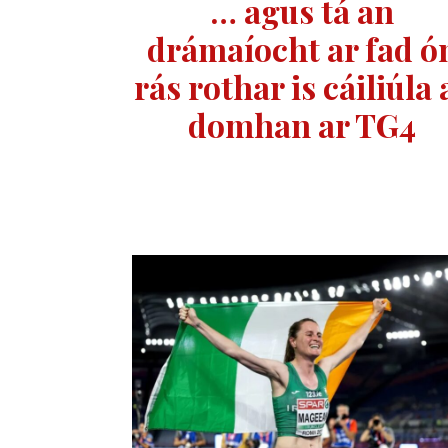
… agus tá an
drámaíocht ar fad ó
rás rothar is cáiliúla 
domhan ar TG4