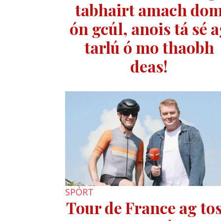
tabhairt amach do
ón gcúl, anois tá sé 
tarlú ó mo thaobh
deas!
SPÓRT
Tour de France ag to