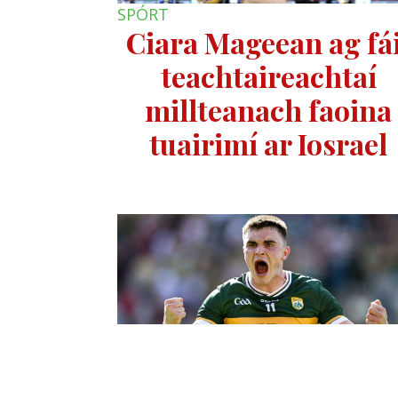
SPÓRT
Ciara Mageean ag fái
teachtaireachtaí
millteanach faoina
tuairimí ar Iosrael