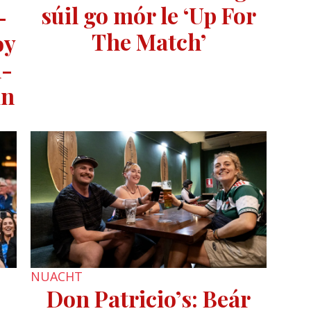
súil go mór le ‘Up For
–
The Match’
oy
h-
in
NUACHT
Don Patricio’s: Beár