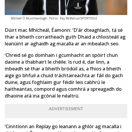
Mícheál Ó Muircheartaigh. Pictiúr: Ray McManus/SPORTSFILE
Dúirt mac Mhícheál, Éamonn: ‘D’ár dteaghlach, tá sé
thar a bheith corraitheach guth Dhaid a chloisteáil ag
leanúint ar aghaidh ag macalla ar an mbealach seo.
‘Chreid sé go domhain i gcumhacht an spóirt chun
daoine a thabhairt le chéile. Is rud é, dar linn, a
mbeadh sé thar a bheith bródúil as, a fhios a bheith
aige go bhfuil a chuid tráchtaireachta ar fáil do gach
duine, agus foghlaim gur féidir leis cabhrú le
haitheantas, compord agus comhrá a spreagadh do
dhaoine atá ina gcónaí le néaltrú.
ADVERTISEMENT
‘Cinntíonn an Replay go leanann a ghlór ag macalla i