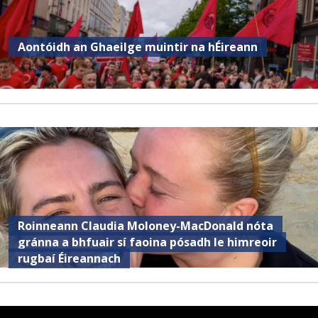
Aontóidh an Ghaeilge muintir na hÉireann
Roinneann Claudia Moloney-MacDonald nóta
gránna a bhfuair sí faoina pósadh le himreoir
rugbaí Éireannach