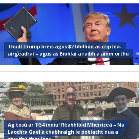
Thuill Trump breis agus $2 bhilliún as criptea-
airgeadraí – agus as Bíoblaí a raibh a ainm orthu
Ag tosú ar TG4 inniu! Réabhlóid Mheiriceá – Na
Laochra Gael a chabhraigh le poblacht nua a