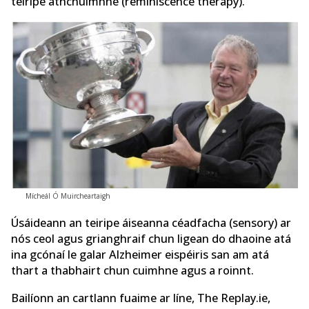
teiripe athchuimhne (reminiscence therapy).
Mícheál Ó Muircheartaigh
Úsáideann an teiripe áiseanna céadfacha (sensory) ar
nós ceol agus grianghraif chun ligean do dhaoine atá
ina gcónaí le galar Alzheimer eispéiris san am atá
thart a thabhairt chun cuimhne agus a roinnt.
Bailíonn an cartlann fuaime ar líne, The Replay.ie,