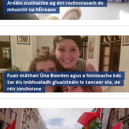
Ardáin sruthaithe ag éirí róchostasach do
mhuintir na hÉireann
Fuair ​​máthair Úna Bowden agus a hiníonacha bás
tar éis imbhualadh gluaisteáin le tancaer ola, de
réir ionchoisne