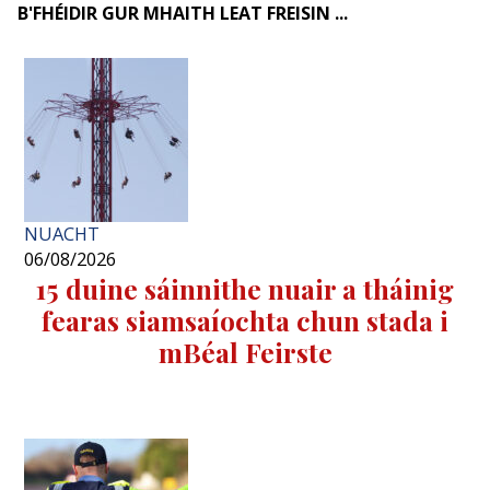
B'FHÉIDIR GUR MHAITH LEAT FREISIN ...
NUACHT
06/08/2026
15 duine sáinnithe nuair a tháinig
fearas siamsaíochta chun stada i
mBéal Feirste