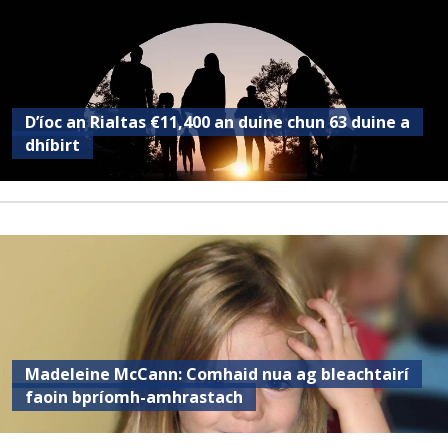
D’íoc an Rialtas €11,400 an duine chun 63 duine a
dhíbirt
Madeleine McCann: Comhaid nua ag bleachtairí
faoin bpríomh-amhrastach