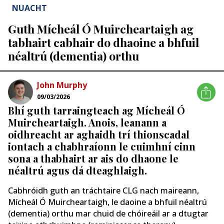
NUACHT
Guth Mícheál Ó Muircheartaigh ag
tabhairt cabhair do dhaoine a bhfuil
néaltrú (dementia) orthu
John Murphy
09/03/2026
Bhí guth tarraingteach ag Mícheál Ó
Muircheartaigh. Anois, leanann a
oidhreacht ar aghaidh trí thionscadal
iontach a chabhraíonn le cuimhní cinn
sona a thabhairt ar ais do dhaone le
néaltrú agus dá dteaghlaigh.
Cabhróidh guth an tráchtaire CLG nach maireann,
Mícheál Ó Muircheartaigh, le daoine a bhfuil néaltrú
(dementia) orthu mar chuid de chóireáil ar a dtugtar