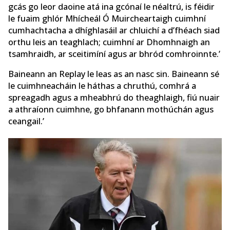
gcás go leor daoine atá ina gcónaí le néaltrú, is féidir
le fuaim ghlór Mhícheál Ó Muircheartaigh cuimhní
cumhachtacha a dhíghlasáil ar chluichí a d’fhéach siad
orthu leis an teaghlach; cuimhní ar Dhomhnaigh an
tsamhraidh, ar sceitimíní agus ar bhród comhroinnte.’
Baineann an Replay le leas as an nasc sin. Baineann sé
le cuimhneacháin le háthas a chruthú, comhrá a
spreagadh agus a mheabhrú do theaghlaigh, fiú nuair
a athraíonn cuimhne, go bhfanann mothúchán agus
ceangail.’