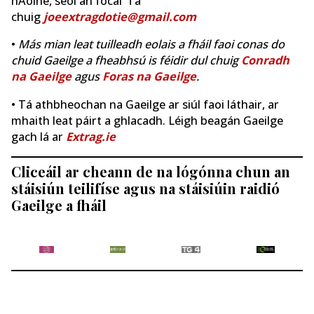
hAoine, seol an focal ‘Tá’
chuig
joeextragdotie@gmail.com
•
Más mian leat tuilleadh eolais a fháil faoi conas do
chuid Gaeilge a fheabhsú is féidir dul chuig
Conradh
na Gaeilge
agus
Foras na Gaeilge
.
• Tá athbheochan na Gaeilge ar siúl faoi láthair, ar
mhaith leat páirt a ghlacadh. Léigh beagán Gaeilge
gach lá ar
Extrag.ie
Cliceáil ar cheann de na lógónna chun an
stáisiún teilifíse agus na stáisiúin raidió
Gaeilge a fháil