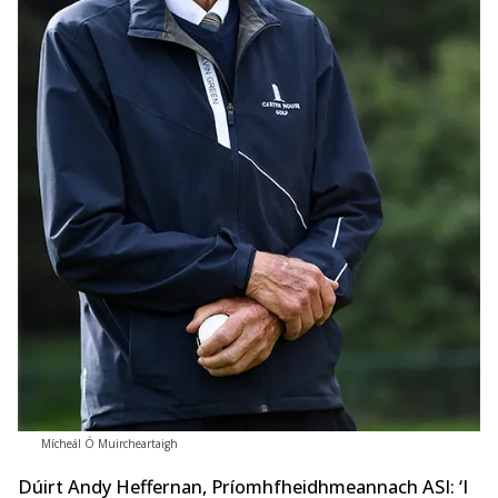
Mícheál Ó Muircheartaigh
Dúirt Andy Heffernan, Príomhfheidhmeannach ASI: ‘I