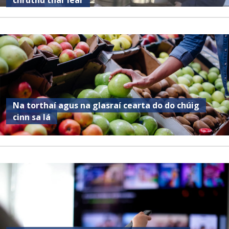
chruthú thar lear
Na torthaí agus na glasraí cearta do do chúig
cinn sa lá