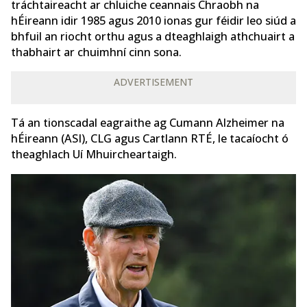
tráchtaireacht ar chluiche ceannais Chraobh na
hÉireann idir 1985 agus 2010 ionas gur féidir leo siúd a
bhfuil an riocht orthu agus a dteaghlaigh athchuairt a
thabhairt ar chuimhní cinn sona.
ADVERTISEMENT
Tá an tionscadal eagraithe ag Cumann Alzheimer na
hÉireann (ASI), CLG agus Cartlann RTÉ, le tacaíocht ó
theaghlach Uí Mhuircheartaigh.