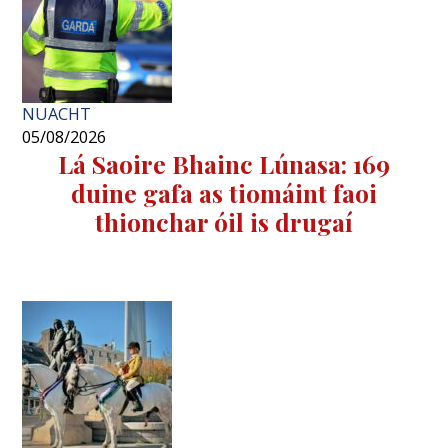
NUACHT
05/08/2026
Lá Saoire Bhainc Lúnasa: 169
duine gafa as tiomáint faoi
thionchar óil is drugaí