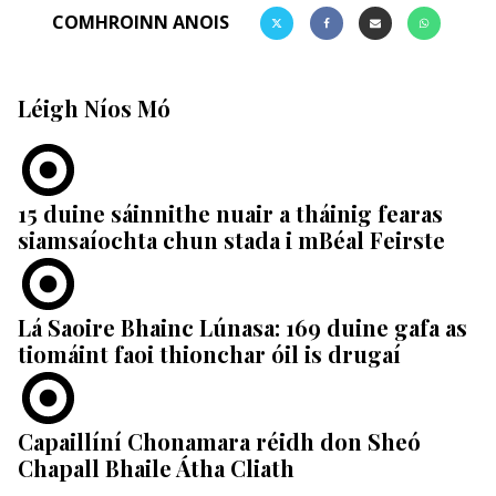
COMHROINN ANOIS
Léigh Níos Mó
15 duine sáinnithe nuair a tháinig fearas
siamsaíochta chun stada i mBéal Feirste
Lá Saoire Bhainc Lúnasa: 169 duine gafa as
tiomáint faoi thionchar óil is drugaí
Capaillíní Chonamara réidh don Sheó
Chapall Bhaile Átha Cliath