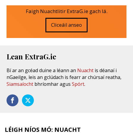
Faigh Nuachtlitir ExtraG.ie gach lá.
Cliceáil anseo
Lean ExtraG.ie
Bí ar an gcéad duine a léann an
Nuacht
is déanaí i
nGaeilge, leis an gclúdach is fearr ar chúrsaí reatha,
Siamsaíocht
bhríomhar agus
Spórt
.
LÉIGH NÍOS MÓ: NUACHT