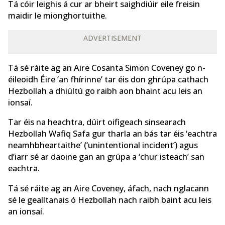
Tá cóir leighis á cur ar bheirt saighdiúir eile freisin
maidir le mionghortuithe.
ADVERTISEMENT
Tá sé ráite ag an Aire Cosanta Simon Coveney go n-
éileoidh Éire ‘an fhírinne’ tar éis don ghrúpa cathach
Hezbollah a dhiúltú go raibh aon bhaint acu leis an
ionsaí.
Tar éis na heachtra, dúirt oifigeach sinsearach
Hezbollah Wafiq Safa gur tharla an bás tar éis ‘eachtra
neamhbheartaithe’ (‘unintentional incident’) agus
d’iarr sé ar daoine gan an grúpa a ‘chur isteach’ san
eachtra.
Tá sé ráite ag an Aire Coveney, áfach, nach nglacann
sé le gealltanais ó Hezbollah nach raibh baint acu leis
an ionsaí.