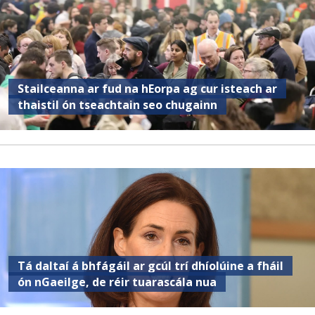
Stailceanna ar fud na hEorpa ag cur isteach ar
thaistil ón tseachtain seo chugainn
Tá daltaí á bhfágáil ar gcúl trí dhíolúine a fháil
ón nGaeilge, de réir tuarascála nua