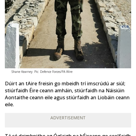
Shane Kearney. Pic: Defence Forces/PA Wire
Dúirt an tAire freisin go mbeidh trí imscrúdú ar siúl;
stiúrfaidh Éire ceann amháin, stiúrfaidh na Náisiúin
Aontaithe ceann eile agus stiúrfaidh an Liobáin ceann
eile.
ADVERTISEMENT
Tá sé deimhnithe ag Óglaigh na hÉireann go seolfaidh