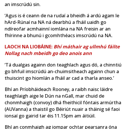
an imscrúdú sin.
‘Agus is é ceann de na rudaí a bheidh á ardú agam le
hArd-Rúnaí na NA ná dearbhú a fháil uaidh go
ndíreofar acmhainní iomlána na NA freisin ar an
fhírinne a bhunú i gcomhthéacs imscrúdú na NA.
LAOCH NA LIOBÁINE:
Bhí máthair ag ullmhú fáilte
Nollag nach mbeidh go deo anois ann
‘Tá dualgas againn don teaghlach agus dó, a chinntiú
go bhfuil imscrúdú an-chuimsitheach againn chun a
thuiscint go hiomlán a fháil ar cad a tharla anseo.’
Bhí an Príobháideach Rooney, a raibh naisc láidre
teaghlaigh aige le Dún na nGall, mar chuid de
chonmhaigh (convoy) dhá fheithicil fóntais armúrtha
(AUVanna) a thaistil go Béiriút nuair a tháinig sé faoi
ionsaí go gairid tar éis 11.15pm am áitiúil.
Bhí an conmhaigh ag iompar ochtar pearsanra óna