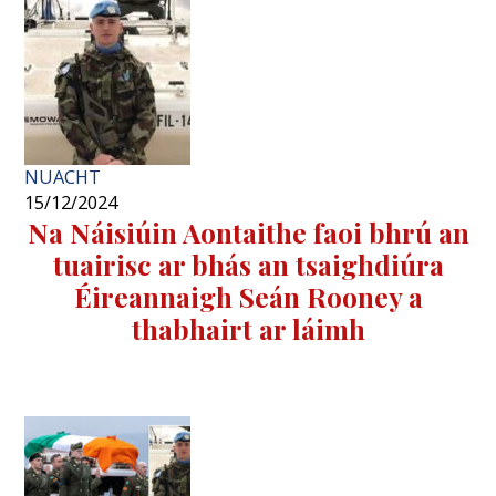
NUACHT
15/12/2024
Na Náisiúin Aontaithe faoi bhrú an
tuairisc ar bhás an tsaighdiúra
Éireannaigh Seán Rooney a
thabhairt ar láimh