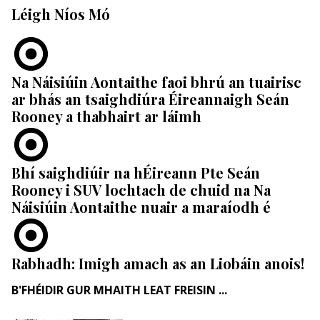
Léigh Níos Mó
Na Náisiúin Aontaithe faoi bhrú an tuairisc
ar bhás an tsaighdiúra Éireannaigh Seán
Rooney a thabhairt ar láimh
Bhí saighdiúir na hÉireann Pte Seán
Rooney i SUV lochtach de chuid na Na
Náisiúin Aontaithe nuair a maraíodh é
Rabhadh: Imigh amach as an Liobáin anois!
B'FHÉIDIR GUR MHAITH LEAT FREISIN ...