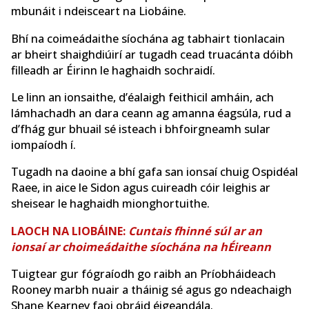
mbunáit i ndeisceart na Liobáine.
Bhí na coimeádaithe síochána ag tabhairt tionlacain
ar bheirt shaighdiúirí ar tugadh cead truacánta dóibh
filleadh ar Éirinn le haghaidh sochraidí.
Le linn an ionsaithe, d’éalaigh feithicil amháin, ach
lámhachadh an dara ceann ag amanna éagsúla, rud a
d’fhág gur bhuail sé isteach i bhfoirgneamh sular
iompaíodh í.
Tugadh na daoine a bhí gafa san ionsaí chuig Ospidéal
Raee, in aice le Sidon agus cuireadh cóir leighis ar
sheisear le haghaidh mionghortuithe.
LAOCH NA LIOBÁINE:
Cuntais fhinné súl ar an
ionsaí ar choimeádaithe síochána na hÉireann
Tuigtear gur fógraíodh go raibh an Príobháideach
Rooney marbh nuair a tháinig sé agus go ndeachaigh
Shane Kearney faoi obráid éigeandála.