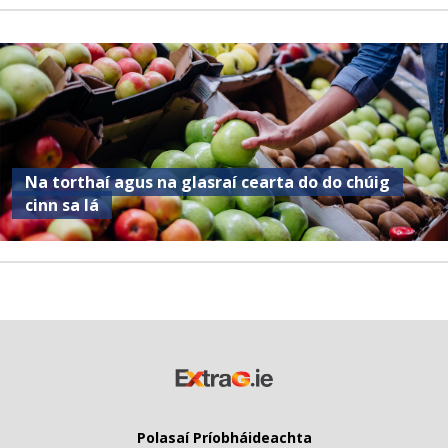
Na torthaí agus na glasraí cearta do do chúig
cinn sa lá
Polasaí Príobháideachta