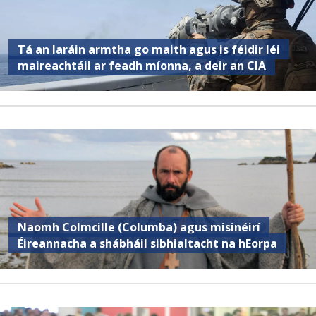
Tá an Iaráin armtha go maith agus is féidir léi
maireachtáil ar feadh míonna, a deir an CIA
Naomh Colmcille (Columba) agus misinéirí
Éireannacha a shábháil sibhialtacht na hEorpa