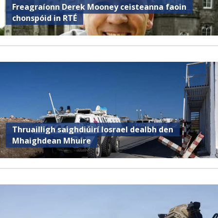
Freagraíonn Derek Mooney ceisteanna faoin
chonspóid in RTÉ
Thruailligh saighdiúirí Iosrael dealbh den
Mhaighdean Mhuire