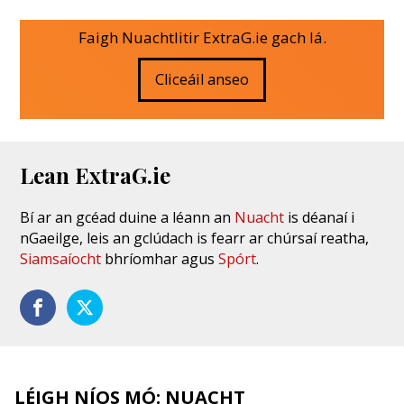
Faigh Nuachtlitir ExtraG.ie gach lá.
Cliceáil anseo
Lean ExtraG.ie
Bí ar an gcéad duine a léann an
Nuacht
is déanaí i
nGaeilge, leis an gclúdach is fearr ar chúrsaí reatha,
Siamsaíocht
bhríomhar agus
Spórt
.
LÉIGH NÍOS MÓ: NUACHT