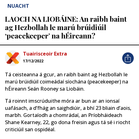
NUACHT
LAOCH NA LIOBÁINE: An raibh baint
ag Hezbollah le marú brúidiúil
‘peacekeeper’ na hÉireann?
Tuairisceoir Extra
17/12/2022
Tá ceisteanna á gcur, an raibh baint ag Hezbollah le
marú brúidiúil coimeádaí síochána (peacekeeper) na
hÉireann Seán Rooney sa Liobáin.
Tá roinnt imscrúduithe móra ar bun ar an ionsaí
uafásach, a d’fhág an saighdiúir, a bhí 23 bliain d’aois,
marbh. Gortaíodh a chomrádaí, an Príobháideach
Shane Kearney, 22, go dona freisin agus tá sé i riocht
criticiúil san ospidéal.