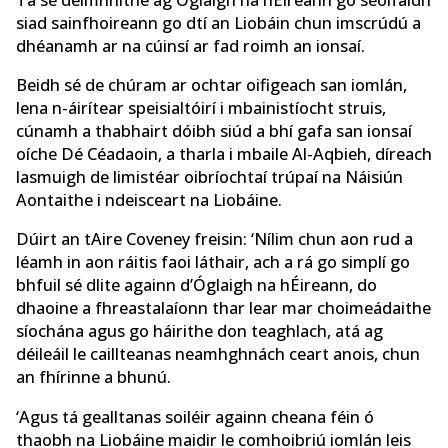
siad sainfhoireann go dtí an Liobáin chun imscrúdú a
dhéanamh ar na cúinsí ar fad roimh an ionsaí.
Beidh sé de chúram ar ochtar oifigeach san iomlán,
lena n-áirítear speisialtóirí i mbainistíocht struis,
cúnamh a thabhairt dóibh siúd a bhí gafa san ionsaí
oíche Dé Céadaoin, a tharla i mbaile Al-Aqbieh, díreach
lasmuigh de limistéar oibríochtaí trúpaí na Náisiún
Aontaithe i ndeisceart na Liobáine.
Dúirt an tAire Coveney freisin: ‘Nílim chun aon rud a
léamh in aon ráitis faoi láthair, ach a rá go simplí go
bhfuil sé dlite againn d’Óglaigh na hÉireann, do
dhaoine a fhreastalaíonn thar lear mar choimeádaithe
síochána agus go háirithe don teaghlach, atá ag
déileáil le caillteanas neamhghnách ceart anois, chun
an fhírinne a bhunú.
‘Agus tá gealltanas soiléir againn cheana féin ó
thaobh na Liobáine maidir le comhoibriú iomlán leis