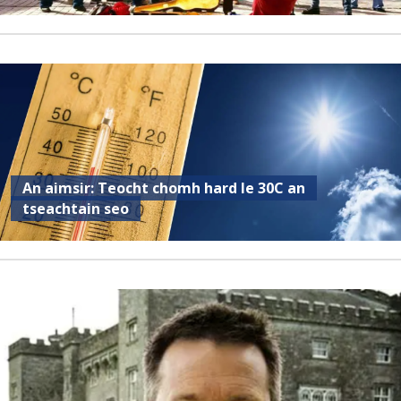
An aimsir: Teocht chomh hard le 30C an
tseachtain seo