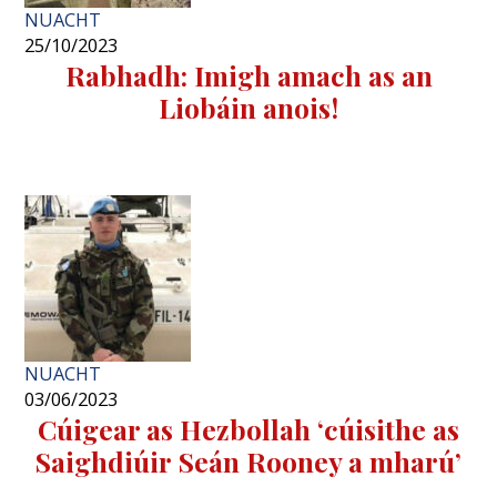
NUACHT
25/10/2023
Rabhadh: Imigh amach as an
Liobáin anois!
NUACHT
03/06/2023
Cúigear as Hezbollah ‘cúisithe as
Saighdiúir Seán Rooney a mharú’