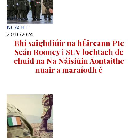
NUACHT
20/10/2024
Bhí saighdiúir na hÉireann Pte
Seán Rooney i SUV lochtach de
chuid na Na Náisiúin Aontaithe
nuair a maraíodh é