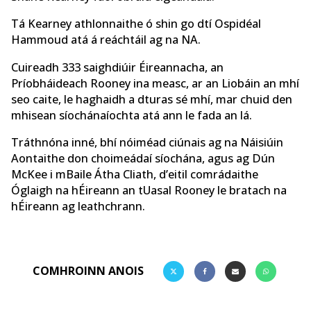
Tá Kearney athlonnaithe ó shin go dtí Ospidéal
Hammoud atá á reáchtáil ag na NA.
Cuireadh 333 saighdiúir Éireannacha, an
Príobháideach Rooney ina measc, ar an Liobáin an mhí
seo caite, le haghaidh a dturas sé mhí, mar chuid den
mhisean síochánaíochta atá ann le fada an lá.
Tráthnóna inné, bhí nóiméad ciúnais ag na Náisiúin
Aontaithe don choimeádaí síochána, agus ag Dún
McKee i mBaile Átha Cliath, d’eitil comrádaithe
Óglaigh na hÉireann an tUasal Rooney le bratach na
hÉireann ag leathchrann.
COMHROINN ANOIS