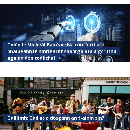
Colún le Micheál Bairéad: Na contúirtí a
bhaineann le hintleacht shaorga atá á gcruthú
againn don todhchaí
Gaillimh: Cad as a dtagann an t-ainm sin?