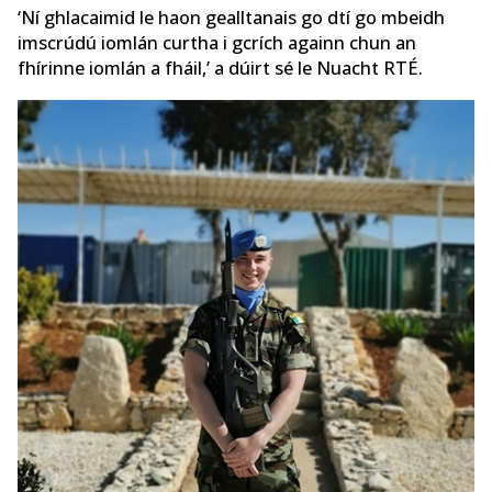
‘Ní ghlacaimid le haon gealltanais go dtí go mbeidh
imscrúdú iomlán curtha i gcrích againn chun an
fhírinne iomlán a fháil,’ a dúirt sé le Nuacht RTÉ.