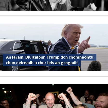
An Iaráin: Diúltaíonn Trump don chomhaontú
chun deireadh a chur leis an gcogadh