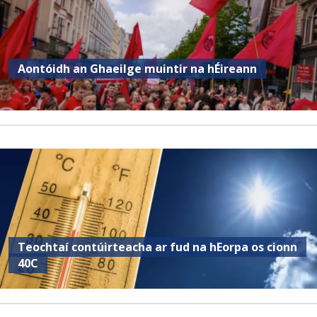
Aontóidh an Ghaeilge muintir na hÉireann
Teochtaí contúirteacha ar fud na hEorpa os cionn
40C