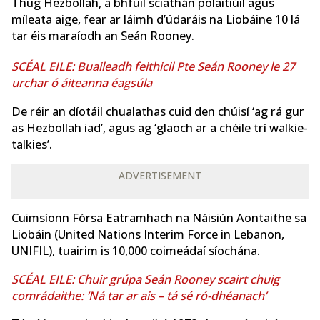
Thug Hezbollah, a bhfuil sciathán polaitiúil agus
míleata aige, fear ar láimh d’údaráis na Liobáine 10 lá
tar éis maraíodh an Seán Rooney.
SCÉAL EILE: Buaileadh feithicil Pte Seán Rooney le 27
urchar ó áiteanna éagsúla
De réir an díotáil chualathas cuid den chúisí ‘ag rá gur
as Hezbollah iad’, agus ag ‘glaoch ar a chéile trí walkie-
talkies’.
ADVERTISEMENT
Cuimsíonn Fórsa Eatramhach na Náisiún Aontaithe sa
Liobáin (United Nations Interim Force in Lebanon,
UNIFIL), tuairim is 10,000 coimeádaí síochána.
SCÉAL EILE: Chuir grúpa Seán Rooney scairt chuig
comrádaithe: ‘Ná tar ar ais – tá sé ró-dhéanach’