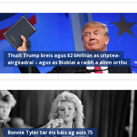
Thuill Trump breis agus $2 bhilliún as criptea-
airgeadraí – agus as Bíoblaí a raibh a ainm orthu
Bonnie Tyler tar éis báis ag aois 75