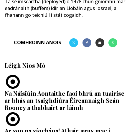
Tá sé imscartha (deployed) ó 1978 chun gníomhú mar
eadránaith (buffers) idir an Liobáin agus Iosrael, a
fhanann go teicniúil i stát cogaidh.
COMHROINN ANOIS
Léigh Níos Mó
Na Náisiúin Aontaithe faoi bhrú an tuairisc
ar bhás an tsaighdiúra Éireannaigh Seán
Rooney a thabhairt ar láimh
Ar son na síochána! Athair agus mac i