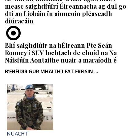
measc saighdiúirí Éireannacha ag dul go
dtí an Liobáin in ainneoin pléascadh
diúracáin
Bhí saighdiúir na hÉireann Pte Seán
Rooney i SUV lochtach de chuid na Na
Náisiúin Aontaithe nuair a maraíodh é
B'FHÉIDIR GUR MHAITH LEAT FREISIN ...
NUACHT