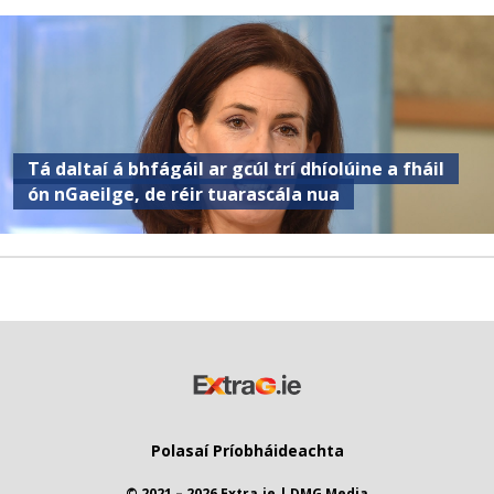
Tá daltaí á bhfágáil ar gcúl trí dhíolúine a fháil
ón nGaeilge, de réir tuarascála nua
Polasaí Príobháideachta
© 2021 – 2026 Extra.ie | DMG Media