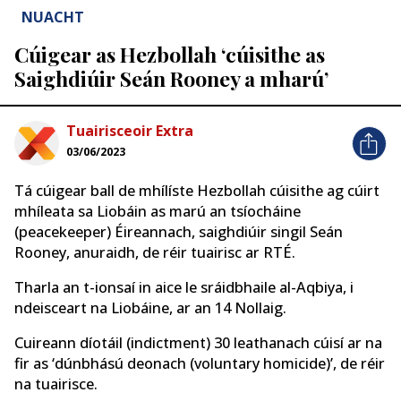
NUACHT
Cúigear as Hezbollah ‘cúisithe as
Saighdiúir Seán Rooney a mharú’
Tuairisceoir Extra
03/06/2023
Tá cúigear ball de mhílíste Hezbollah cúisithe ag cúirt
mhíleata sa Liobáin as marú an tsíocháine
(peacekeeper) Éireannach, saighdiúir singil Seán
Rooney, anuraidh, de réir tuairisc ar RTÉ.
Tharla an t-ionsaí in aice le sráidbhaile al-Aqbiya, i
ndeisceart na Liobáine, ar an 14 Nollaig.
Cuireann díotáil (indictment) 30 leathanach cúisí ar na
fir as ‘dúnbhású deonach (voluntary homicide)’, de réir
na tuairisce.