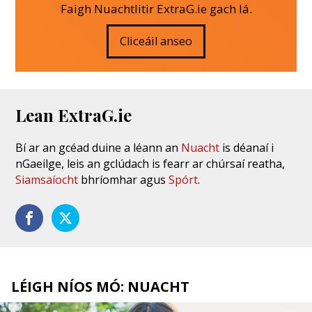
Faigh Nuachtlitir ExtraG.ie gach lá.
Cliceáil anseo
Lean ExtraG.ie
Bí ar an gcéad duine a léann an
Nuacht
is déanaí i
nGaeilge, leis an gclúdach is fearr ar chúrsaí reatha,
Siamsaíocht
bhríomhar agus
Spórt
.
LÉIGH NÍOS MÓ: NUACHT