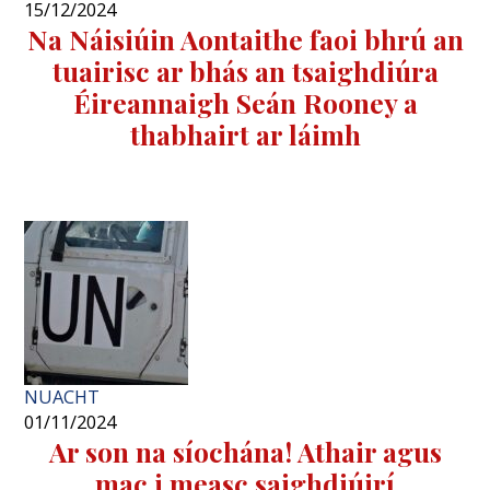
15/12/2024
Na Náisiúin Aontaithe faoi bhrú an
tuairisc ar bhás an tsaighdiúra
Éireannaigh Seán Rooney a
thabhairt ar láimh
NUACHT
01/11/2024
Ar son na síochána! Athair agus
mac i measc saighdiúirí