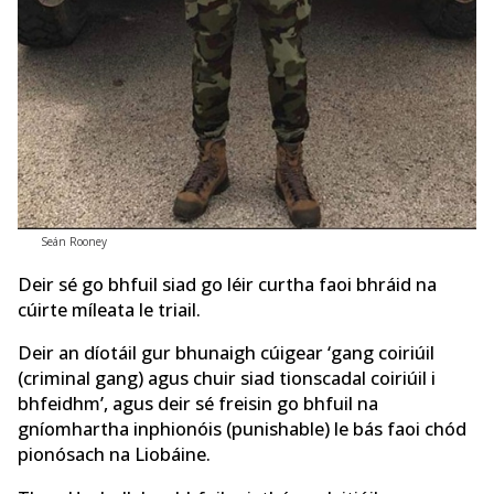
Seán Rooney
Deir sé go bhfuil siad go léir curtha faoi bhráid na
cúirte míleata le triail.
Deir an díotáil gur bhunaigh cúigear ‘gang coiriúil
(criminal gang) agus chuir siad tionscadal coiriúil i
bhfeidhm’, agus deir sé freisin go bhfuil na
gníomhartha inphionóis (punishable) le bás faoi chód
pionósach na Liobáine.