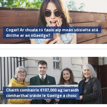
Cogar! Ar chuala tú faoin aip meán sóisialta atá
dírithe ar an nGaeilge?
Chaith comhairle €107,000 ag iarraidh
comharthaí sráide le Gaeilge a chosc