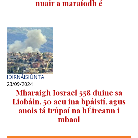
nuair a maraíodh é
IDIRNÁISIÚNTA
23/09/2024
Mharaigh Iosrael 558 duine sa
Liobáin, 50 acu ina bpáistí, agus
anois tá trúpaí na hÉireann i
mbaol