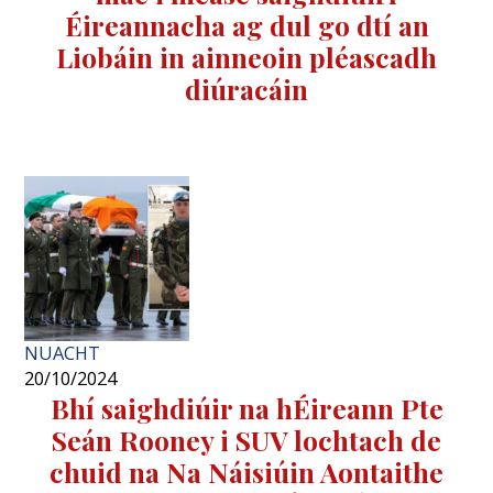
Éireannacha ag dul go dtí an
Liobáin in ainneoin pléascadh
diúracáin
NUACHT
20/10/2024
Bhí saighdiúir na hÉireann Pte
Seán Rooney i SUV lochtach de
chuid na Na Náisiúin Aontaithe