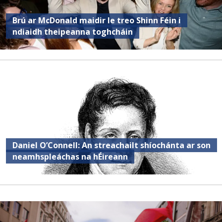
Brú ar McDonald maidir le treo Shinn Féin i
ndiaidh theipeanna toghcháin
Daniel O’Connell: An streachailt shíochánta ar son
neamhspleáchas na hÉireann