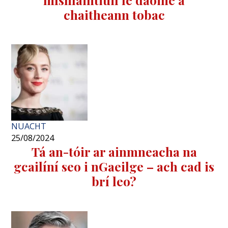
chaitheann tobac
NUACHT
25/08/2024
Tá an-tóir ar ainmneacha na
gcailíní seo i nGaeilge – ach cad is
brí leo?