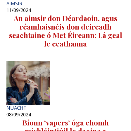
AIMSIR
11/09/2024
An aimsir don Déardaoin, agus
réamhaisnéis don deireadh
seachtaine ó Met Éireann: Lá geal
le ceathanna
NUACHT
08/09/2024
Bíonn ‘vapers’ óga chomh
míshláintiúil le daoine a