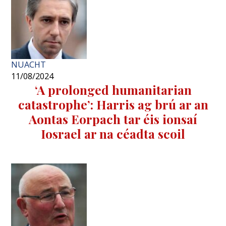
NUACHT
11/08/2024
‘A prolonged humanitarian
catastrophe’: Harris ag brú ar an
Aontas Eorpach tar éis ionsaí
Iosrael ar na céadta scoil