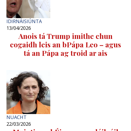
IDIRNÁISIÚNTA
13/04/2026
Anois tá Trump imithe chun
cogaidh leis an bPápa Leo – agus
tá an Pápa ag troid ar ais
NUACHT
22/03/2026