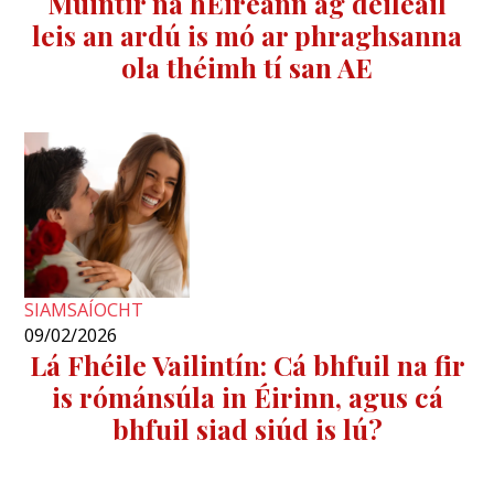
Muintir na hÉireann ag déileáil
leis an ardú is mó ar phraghsanna
ola théimh tí san AE
SIAMSAÍOCHT
09/02/2026
Lá Fhéile Vailintín: Cá bhfuil na fir
is rómánsúla in Éirinn, agus cá
bhfuil siad siúd is lú?