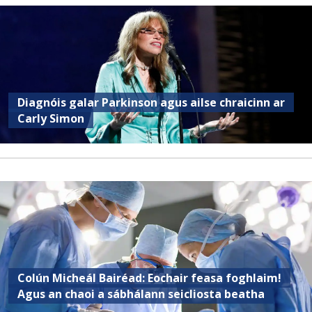
Diagnóis galar Parkinson agus ailse chraicinn ar
Carly Simon
Colún Micheál Bairéad: Eochair feasa foghlaim!
Agus an chaoi a sábhálann seicliosta beatha