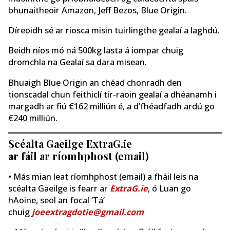
bhunaitheoir Amazon, Jeff Bezos, Blue Origin.
Díreoidh sé ar riosca misin tuirlingthe gealaí a laghdú.
Beidh níos mó ná 500kg lasta á iompar chuig
dromchla na Gealaí sa dara misean.
Bhuaigh Blue Origin an chéad chonradh den
tionscadal chun feithiclí tír-raoin gealaí a dhéanamh i
margadh ar fiú €162 milliún é, a d’fhéadfadh ardú go
€240 milliún.
Scéalta Gaeilge ExtraG.ie
ar fáil ar ríomhphost (email)
• Más mian leat ríomhphost (email) a fháil leis na
scéalta Gaeilge is fearr ar
ExtraG.ie
, ó Luan go
hAoine, seol an focal ‘Tá’
chuig
joeextragdotie@gmail.com