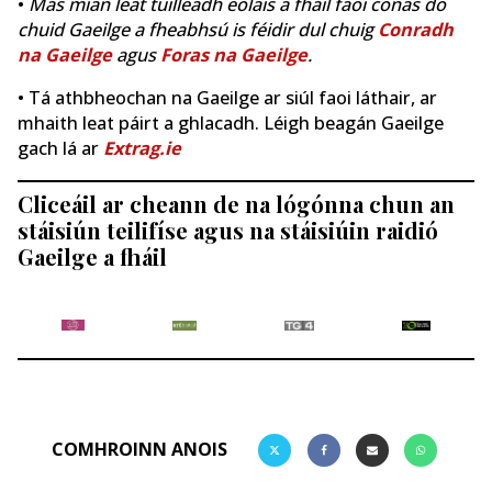
•
Más mian leat tuilleadh eolais a fháil faoi conas do
chuid Gaeilge a fheabhsú is féidir dul chuig
Conradh
na Gaeilge
agus
Foras na Gaeilge
.
• Tá athbheochan na Gaeilge ar siúl faoi láthair, ar
mhaith leat páirt a ghlacadh. Léigh beagán Gaeilge
gach lá ar
Extrag.ie
Cliceáil ar cheann de na lógónna chun an
stáisiún teilifíse agus na stáisiúin raidió
Gaeilge a fháil
COMHROINN ANOIS