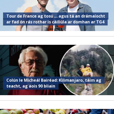
Tour de France ag tosú … agus tá an drámaíocht
ar fad ón rás rothar is cáiliúla ar domhan ar TG4
Colún le Micheál Bairéad: Kilimanjaro, táim ag
teacht, ag aois 90 bliain