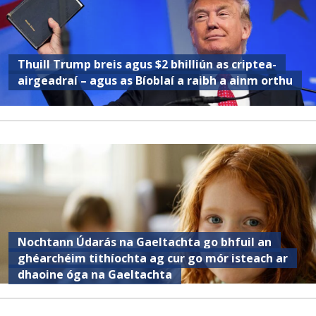
Thuill Trump breis agus $2 bhilliún as criptea-
airgeadraí – agus as Bíoblaí a raibh a ainm orthu
Nochtann Údarás na Gaeltachta go bhfuil an
ghéarchéim tithíochta ag cur go mór isteach ar
dhaoine óga na Gaeltachta