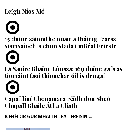
Léigh Níos Mó
15 duine sáinnithe nuair a tháinig fearas
siamsaíochta chun stada i mBéal Feirste
Lá Saoire Bhainc Lúnasa: 169 duine gafa as
tiomáint faoi thionchar óil is drugaí
Capaillíní Chonamara réidh don Sheó
Chapall Bhaile Átha Cliath
B'FHÉIDIR GUR MHAITH LEAT FREISIN ...