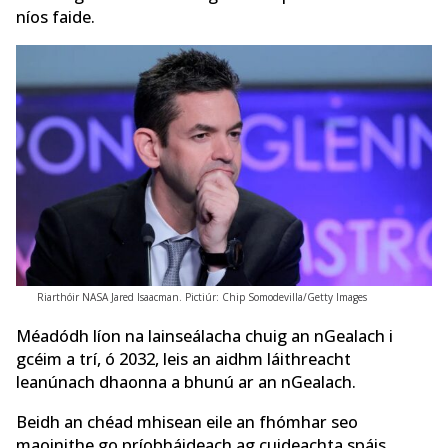
níos faide.
Riarthóir NASA Jared Isaacman. Pictiúr: Chip Somodevilla/Getty Images
Méadódh líon na lainseálacha chuig an nGealach i
gcéim a trí, ó 2032, leis an aidhm láithreacht
leanúnach dhaonna a bhunú ar an nGealach.
Beidh an chéad mhisean eile an fhómhar seo
maoinithe go príobháideach ag cuideachta spáis