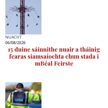
NUACHT
06/08/2026
15 duine sáinnithe nuair a tháinig
fearas siamsaíochta chun stada i
mBéal Feirste