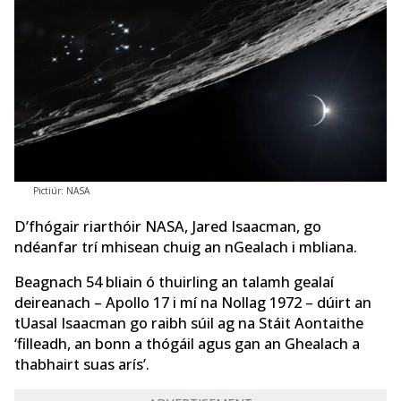
Pictiúr: NASA
D’fhógair riarthóir NASA, Jared Isaacman, go
ndéanfar trí mhisean chuig an nGealach i mbliana.
Beagnach 54 bliain ó thuirling an talamh gealaí
deireanach – Apollo 17 i mí na Nollag 1972 – dúirt an
tUasal Isaacman go raibh súil ag na Stáit Aontaithe
‘filleadh, an bonn a thógáil agus gan an Ghealach a
thabhairt suas arís’.