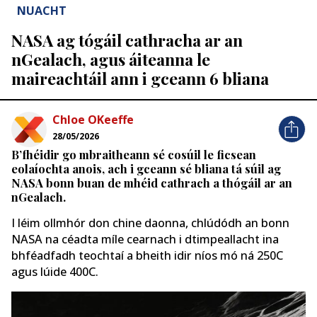
NUACHT
NASA ag tógáil cathracha ar an
nGealach, agus áiteanna le
maireachtáil ann i gceann 6 bliana
Chloe OKeeffe
28/05/2026
B’fhéidir go mbraitheann sé cosúil le ficsean
eolaíochta anois, ach i gceann sé bliana tá súil ag
NASA bonn buan de mhéid cathrach a thógáil ar an
nGealach.
I léim ollmhór don chine daonna, chlúdódh an bonn
NASA na céadta míle cearnach i dtimpeallacht ina
bhféadfadh teochtaí a bheith idir níos mó ná 250C
agus lúide 400C.