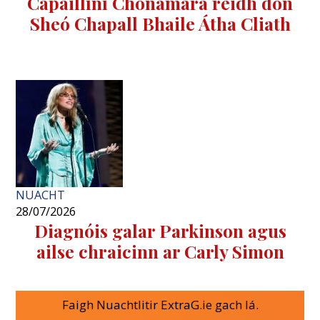
Capaillíní Chonamara réidh don
Sheó Chapall Bhaile Átha Cliath
NUACHT
28/07/2026
Diagnóis galar Parkinson agus
ailse chraicinn ar Carly Simon
Faigh Nuachtlitir ExtraG.ie gach lá.