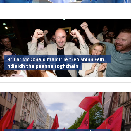
Brú ar McDonald maidir le treo Shinn Féin i
ndiaidh theipeanna toghcháin