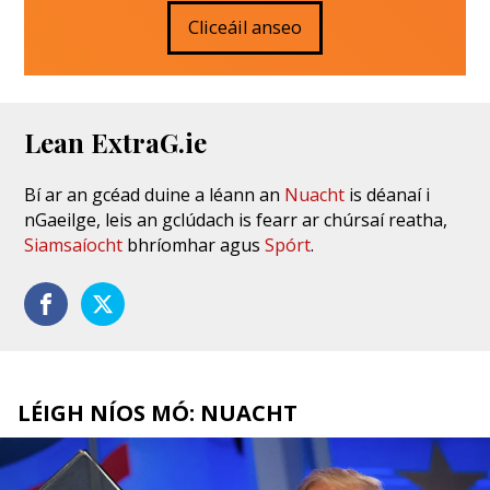
Cliceáil anseo
Lean ExtraG.ie
Bí ar an gcéad duine a léann an
Nuacht
is déanaí i
nGaeilge, leis an gclúdach is fearr ar chúrsaí reatha,
Siamsaíocht
bhríomhar agus
Spórt
.
LÉIGH NÍOS MÓ: NUACHT