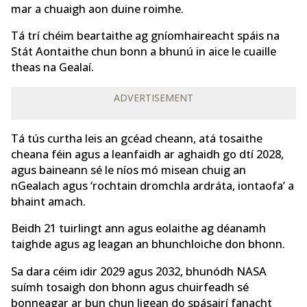
mar a chuaigh aon duine roimhe.
Tá trí chéim beartaithe ag gníomhaireacht spáis na
Stát Aontaithe chun bonn a bhunú in aice le cuaille
theas na Gealaí.
ADVERTISEMENT
Tá tús curtha leis an gcéad cheann, atá tosaithe
cheana féin agus a leanfaidh ar aghaidh go dtí 2028,
agus baineann sé le níos mó misean chuig an
nGealach agus ‘rochtain dromchla ardráta, iontaofa’ a
bhaint amach.
Beidh 21 tuirlingt ann agus eolaithe ag déanamh
taighde agus ag leagan an bhunchloiche don bhonn.
Sa dara céim idir 2029 agus 2032, bhunódh NASA
suímh tosaigh don bhonn agus chuirfeadh sé
bonneagar ar bun chun ligean do spásairí fanacht