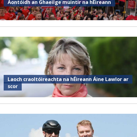
Aontóidh an Ghaeilge muintir na hÉireann
Laoch craoltóireachta na hÉireann Áine Lawlor ar
scor