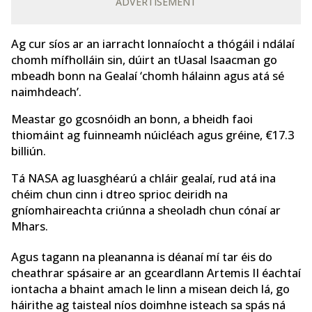
ADVERTISEMENT
Ag cur síos ar an iarracht lonnaíocht a thógáil i ndálaí
chomh mífholláin sin, dúirt an tUasal Isaacman go
mbeadh bonn na Gealaí ‘chomh hálainn agus atá sé
naimhdeach’.
Meastar go gcosnóidh an bonn, a bheidh faoi
thiomáint ag fuinneamh núicléach agus gréine, €17.3
billiún.
Tá NASA ag luasghéarú a chláir gealaí, rud atá ina
chéim chun cinn i dtreo sprioc deiridh na
gníomhaireachta criúnna a sheoladh chun cónaí ar
Mhars.
Agus tagann na pleananna is déanaí mí tar éis do
cheathrar spásaire ar an gceardlann Artemis II éachtaí
iontacha a bhaint amach le linn a misean deich lá, go
háirithe ag taisteal níos doimhne isteach sa spás ná