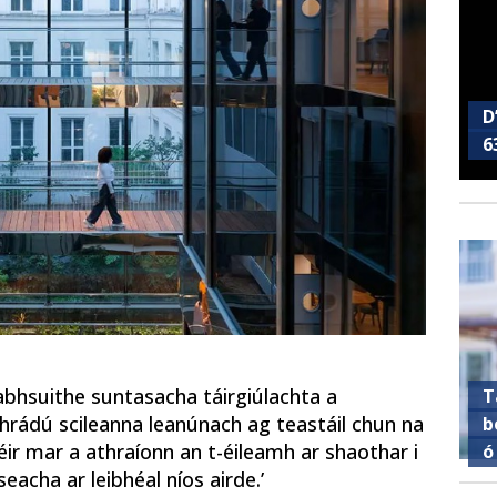
D
6
eabhsuithe suntasacha táirgiúlachta a
T
ghrádú scileanna leanúnach ag teastáil chun na
b
ir mar a athraíonn an t-éileamh ar shaothar i
ó
eacha ar leibhéal níos airde.’