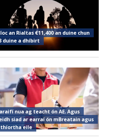
’íoc an Rialtas €11,400 an duine chun
3 duine a dhíbirt
araifí nua ag teacht ón AE. Agus
eidh siad ar earraí ón mBreatain agus
 thíortha eile