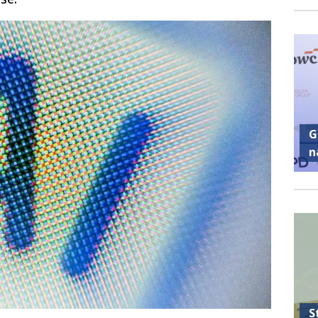
G
n
S