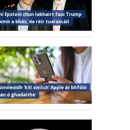
hí Epstein chun labhairt faoi Trump
oimh a bhás, de réir tuarascáil
oinneoidh ‘kill switch’ Apple ár bhfóin
lán ó ghadaithe