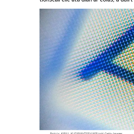
Pictiúr: KIRILL KUDRYAVTSEV/AFP tríd Getty Images