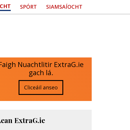
CHT
SPÓRT
SIAMSAÍOCHT
Faigh Nuachtlitir ExtraG.ie
gach lá.
Cliceáil anseo
Lean ExtraG.ie