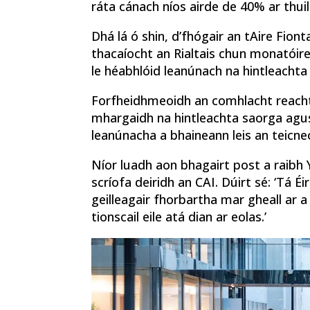
ráta cánach níos airde de 40% ar thui
Dhá lá ó shin, d’fhógair an tAire Fiont
thacaíocht an Rialtais chun monatóir
le héabhlóid leanúnach na hintleachta
Forfheidhmeoidh an comhlacht reachtúi
mhargaidh na hintleachta saorga agu
leanúnacha a bhaineann leis an teicne
Níor luadh aon bhagairt post a raibh 
scríofa deiridh an CAI. Dúirt sé: ‘Tá É
geilleagair fhorbartha mar gheall ar a
tionscail eile atá dian ar eolas.’