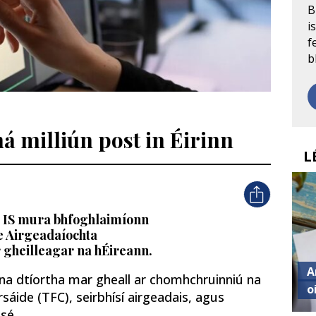
B
i
f
b
ná milliún post in Éirinn
L
t ó IS mura bhfoghlaimíonn
te Airgeadaíochta
r gheilleagar na hÉireann.
A
 na dtíortha mar gheall ar chomhchruinniú na
o
áide (TFC), seirbhísí airgeadais, agus
 sé.