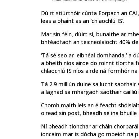
Dúirt stiúrthóir cúnta Eorpach an CAI, 
leas a bhaint as an ‘chlaochlú IS’.
Mar sin féin, dúirt sí, bunaithe ar m
bhféadfadh an teicneolaíocht 40% de p
‘Tá sé seo ar leibhéal domhanda,’ a dúi
a bheith níos airde do roinnt tíortha 
chlaochlú IS níos airde ná formhór na 
Tá 2.9 milliún duine sa lucht saothair
a laghad sa mhargadh saothair cailliúi
Chomh maith leis an éifeacht shóisialt
oiread sin post, bheadh ​​sé ina bhuille
Ní bheadh ​​tionchar ar cháin chorpará
ioncaim mar is dócha go mbeidh na poi