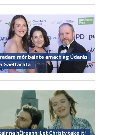
radam mór bainte amach ag Údarás
a Gaeltachta
tair na hÉireann: Let Christy take it!