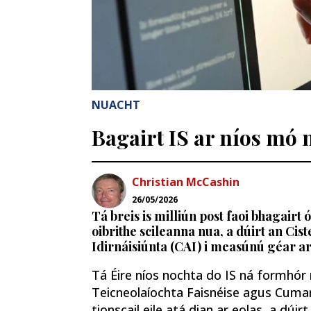
NUACHT
Bagairt IS ar níos mó 
Christian McCashin
26/05/2026
Tá breis is milliún post faoi bhagair
oibrithe scileanna nua, a dúirt an Cis
Idirnáisiúnta (CAI) i measúnú géar a
Tá Éire níos nochta do IS ná formhór
Teicneolaíochta Faisnéise agus Cumars
tionscail eile atá dian ar eolas, a dúirt