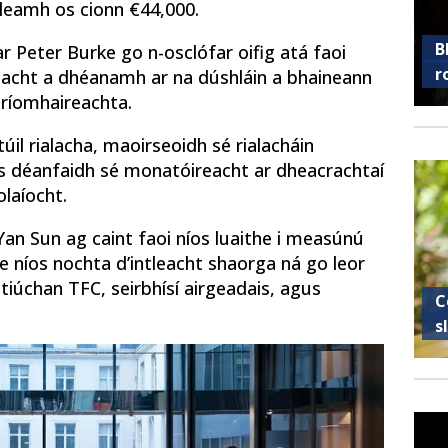
lleamh os cionn €44,000.
B
ar Peter Burke go n-osclófar oifig atá faoi
r
eacht a dhéanamh ar na dúshláin a bhaineann
 ríomhaireachta.
l rialacha, maoirseoidh sé rialacháin
s déanfaidh sé monatóireacht ar dheacrachtaí
olaíocht.
Yan Sun ag caint faoi níos luaithe i measúnú
ire níos nochta d’intleacht shaorga ná go leor
 tiúchan TFC, seirbhísí airgeadais, agus
C
s