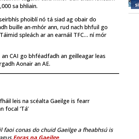
s
000 sa bhliain.
seirbhís phoiblí nó tá siad ag obair do
adh buille an-mhór ann, rud nach bhfuil go
. Táimid spleách ar an earnáil TFC… ní mór
t an CAI go bhféadfadh an geilleagar leas
rgadh Aonair an AE.
áil leis na scéalta Gaeilge is fearr
n focal ‘Tá’
il faoi conas do chuid Gaeilge a fheabhsú is
agus
Foras na Gaeilge
.