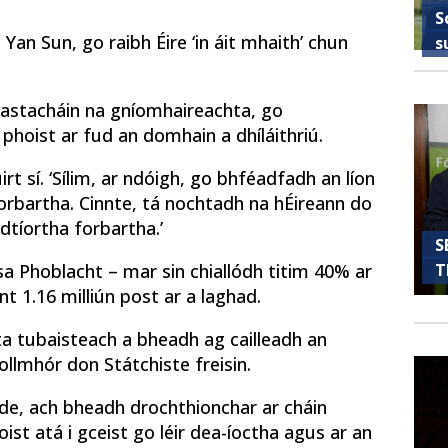
S
Yan Sun, go raibh Éire ‘in áit mhaith’ chun
s
heastacháin na gníomhaireachta, go
hoist ar fud an domhain a dhíláithriú.
rt sí. ‘Sílim, ar ndóigh, go bhféadfadh an líon
forbartha. Cinnte, tá nochtadh na hÉireann do
dtíortha forbartha.’
S
T
 sa Phoblacht – mar sin chiallódh titim 40% ar
nt 1.16 milliún post ar a laghad.
a tubaisteach a bheadh ​​ag cailleadh an
 ollmhór don Státchiste freisin.
ide, ach bheadh ​​drochthionchar ar cháin
st atá i gceist go léir dea-íoctha agus ar an