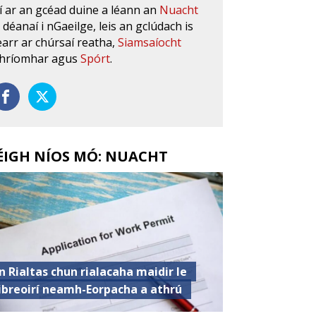
í ar an gcéad duine a léann an
Nuacht
s déanaí i nGaeilge, leis an gclúdach is
earr ar chúrsaí reatha,
Siamsaíocht
hríomhar agus
Spórt
.
ÉIGH NÍOS MÓ: NUACHT
n Rialtas chun rialacaha maidir le
ibreoirí neamh-Eorpacha a athrú