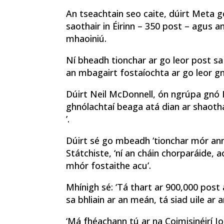
An tseachtain seo caite, dúirt Meta g
saothair in Éirinn – 350 post – agus an
mhaoiniú.
Ní bheadh ​​​​tionchar ar go leor post s
an mbagairt fostaíochta ar go leor g
Dúirt Neil McDonnell, ón ngrúpa gnó 
ghnólachtaí beaga atá dian ar shaothar
’.
Dúirt sé go mbeadh ‘tionchar mór ann’,
Státchiste, ‘ní an cháin chorparáide, a
mhór fostaithe acu’.
Mhínigh sé: ‘Tá thart ar 900,000 post 
sa bhliain ar an meán, tá siad uile ar 
‘Má fhéachann tú ar na Coimisinéirí 