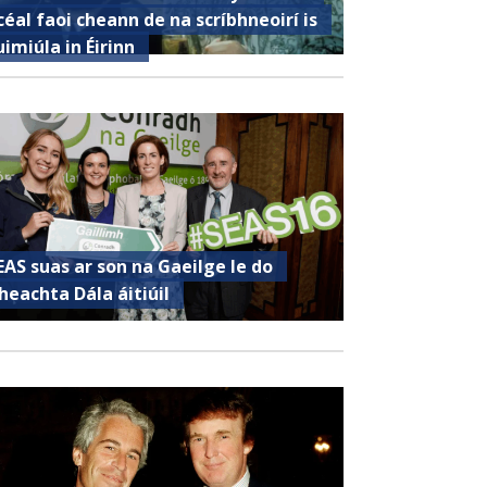
céal faoi cheann de na scríbhneoirí is
uimiúla in Éirinn
EAS suas ar son na Gaeilge le do
heachta Dála áitiúil