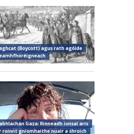
aghcat (Boycott) agus rath agóide
eamhfhoréigneach
abhlachán Gaza: Rinneadh ionsaí arís
r roinnt gníomhaithe nuair a shroich