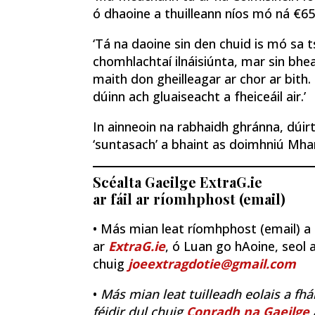
ó dhaoine a thuilleann níos mó ná €65,
‘Tá na daoine sin den chuid is mó sa t
chomhlachtaí ilnáisiúnta, mar sin bhe
maith don gheilleagar ar chor ar bith
dúinn ach gluaiseacht a fheiceáil air.’
In ainneoin na rabhaidh ghránna, dúir
‘suntasach’ a bhaint as doimhniú Mha
Scéalta Gaeilge ExtraG.ie
ar fáil ar ríomhphost (email)
• Más mian leat ríomhphost (email) a fh
ar
ExtraG.ie
, ó Luan go hAoine, seol a
chuig
joeextragdotie@gmail.com
•
Más mian leat tuilleadh eolais a fhá
féidir dul chuig
Conradh na Gaeilge