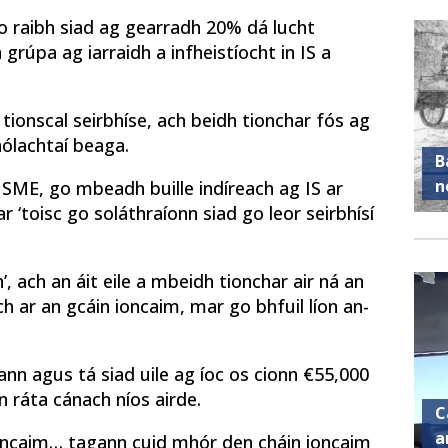
o raibh siad ag gearradh 20% dá lucht
 grúpa ag iarraidh a infheistíocht in IS a
a tionscal seirbhíse, ach beidh tionchar fós ag
nólachtaí beaga.
B
n
ISME, go mbeadh buille indíreach ag IS ar
 ‘toisc go soláthraíonn siad go leor seirbhísí
 ach an áit eile a mbeidh tionchar air ná an
ch ar an gcáin ioncaim, mar go bhfuil líon an-
ann agus tá siad uile ag íoc os cionn €55,000
an ráta cánach níos airde.
C
a
Ioncaim… tagann cuid mhór den cháin ioncaim