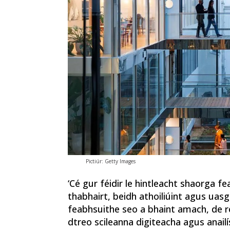
Pictiúr: Getty Images
‘Cé gur féidir le hintleacht shaorga f
thabhairt, beidh athoiliúint agus uas
feabhsuithe seo a bhaint amach, de ré
dtreo scileanna digiteacha agus anailís