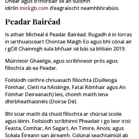
Dhear agus d’fhorbair sé an suíomh
idirlín
mickgb.com
d’eagraíocht neamhbhrabúis.
Peadar Bairéad
Is athair Micheál é Peadar Bairéad. Rugadh é in Iorras
in iarthuaisceart Chontae Maigh Eo agus bhí cónaí air
i gCill Chainnigh sula bhfuair sé bás sa bhliain 2019.
Múinteoir Ghaeilge, agus scríbhneoir prós agus
filíochta ab ea Peadar.
Foilsíodh ceithre chnuasach filíochta (Duilleoga
Fómhair, Cleití na hAislinge, Fataí Rómhair agus An
Fómhar Deireanach) leis, chomh maith lena
dhírbheathaisnéis (Doirse Dé).
Bhí sciar maith dá chuid filíochta ar chúrsaí scoile
agus léinn. Foilsíodh scríbhinní Pheadair i go leor irisí:
Feasta, Comhar, An Sagart, An Timire, Anois, agus
Scéala Éireann san áireamh. Colúnaí seachtainiúil ab