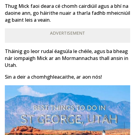
Thug Mick faoi deara cé chomh cairdiúil agus a bhí na
daoine ann, go háirithe nuair a tharla fadhb mheicniúil
ag baint leis a veain.
ADVERTISEMENT
Tháinig go leor rudaí éagsúla le chéile, agus ba bheag
nár iompaigh Mick ar an Mormannachas thall ansin in
Utah.
Sin a deir a chomhghleacaithe, ar aon nós!