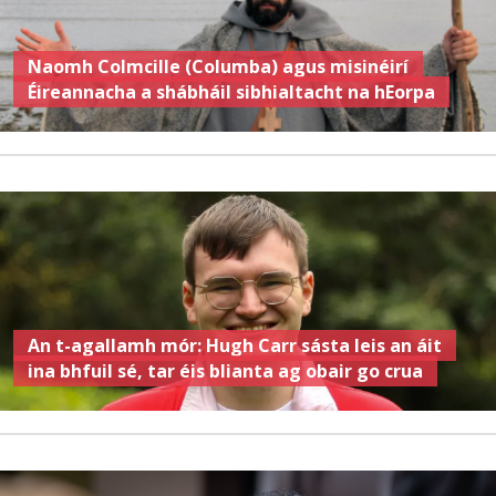
Naomh Colmcille (Columba) agus misinéirí
Éireannacha a shábháil sibhialtacht na hEorpa
An t-agallamh mór: Hugh Carr sásta leis an áit
ina bhfuil sé, tar éis blianta ag obair go crua