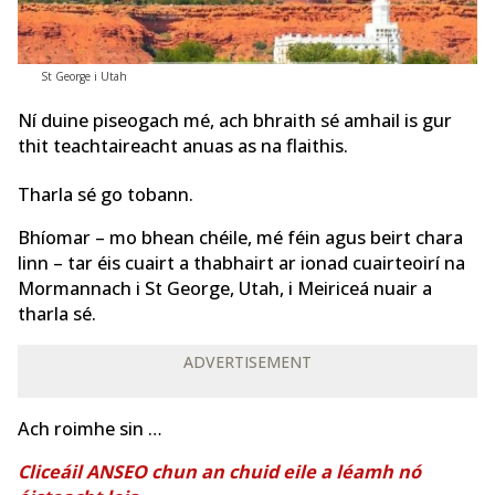
St George i Utah
Ní duine piseogach mé, ach bhraith sé amhail is gur
thit teachtaireacht anuas as na flaithis.
Tharla sé go tobann.
Bhíomar – mo bhean chéile, mé féin agus beirt chara
linn – tar éis cuairt a thabhairt ar ionad cuairteoirí na
Mormannach i St George, Utah, i Meiriceá nuair a
tharla sé.
ADVERTISEMENT
Ach roimhe sin …
Cliceáil ANSEO chun an chuid eile a léamh nó