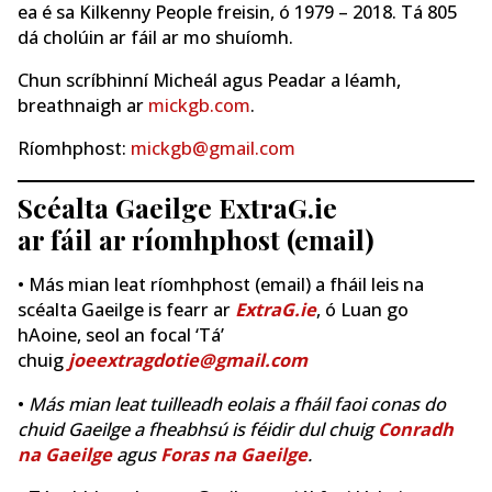
ea é sa Kilkenny People freisin, ó 1979 – 2018. Tá 805
dá cholúin ar fáil ar mo shuíomh.
Chun scríbhinní Micheál agus Peadar a léamh,
breathnaigh ar
mickgb.com
.
Ríomhphost:
mickgb@gmail.com
Scéalta Gaeilge ExtraG.ie
ar fáil ar ríomhphost (email)
• Más mian leat ríomhphost (email) a fháil leis na
scéalta Gaeilge is fearr ar
ExtraG.ie
, ó Luan go
hAoine, seol an focal ‘Tá’
chuig
joeextragdotie@gmail.com
•
Más mian leat tuilleadh eolais a fháil faoi conas do
chuid Gaeilge a fheabhsú is féidir dul chuig
Conradh
na Gaeilge
agus
Foras na Gaeilge
.