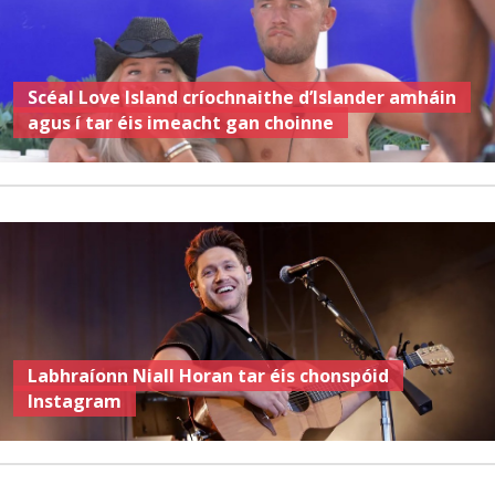
Scéal Love Island críochnaithe d’Islander amháin
agus í tar éis imeacht gan choinne
Labhraíonn Niall Horan tar éis chonspóid
Instagram