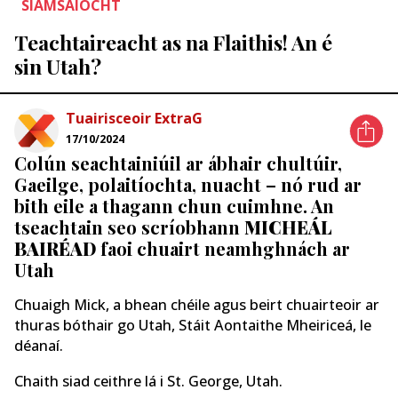
SIAMSAÍOCHT
Teachtaireacht as na Flaithis! An é
sin Utah?
Tuairisceoir ExtraG
17/10/2024
Colún seachtainiúil ar ábhair chultúir,
Gaeilge, polaitíochta, nuacht – nó rud ar
bith eile a thagann chun cuimhne. An
tseachtain seo scríobhann
MICHEÁL
BAIRÉAD
faoi chuairt neamhghnách ar
Utah
Chuaigh Mick, a bhean chéile agus beirt chuairteoir ar
thuras bóthair go Utah, Stáit Aontaithe Mheiriceá, le
déanaí.
Chaith siad ceithre lá i St. George, Utah.