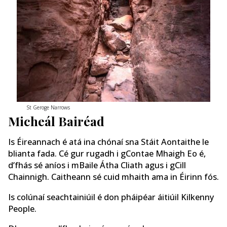
St Geroge Narrows
Micheál Bairéad
Is Éireannach é atá ina chónaí sna Stáit Aontaithe le
blianta fada. Cé gur rugadh i gContae Mhaigh Eo é,
d’fhás sé aníos i mBaile Átha Cliath agus i gCill
Chainnigh. Caitheann sé cuid mhaith ama in Éirinn fós.
Is colúnaí seachtainiúil é don pháipéar áitiúil Kilkenny
People.