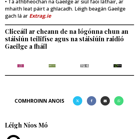
• Tá athbheochan na Gaeilge ar siúl faoi láthair, ar
mhaith leat páirt a ghlacadh. Léigh beagán Gaeilge
gach lá ar
Extrag.ie
Cliceáil ar cheann de na lógónna chun an
stáisiún teilifíse agus na stáisiúin raidió
Gaeilge a fháil
COMHROINN ANOIS
Léigh Níos Mó