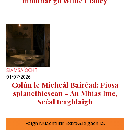
mbóthar go Willie Clancy
SIAMSAÍOCHT
01/07/2026
Colún le Micheál Bairéad: Píosa
splancfhicsean – An Mhias Ime,
Scéal teaghlaigh
Faigh Nuachtlitir ExtraG.ie gach lá.