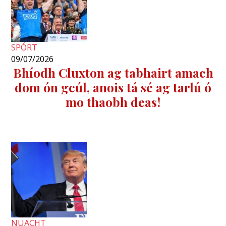
SPÓRT
09/07/2026
Bhíodh Cluxton ag tabhairt amach
dom ón gcúl, anois tá sé ag tarlú ó
mo thaobh deas!
NUACHT