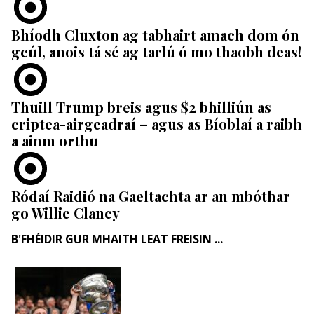
Bhíodh Cluxton ag tabhairt amach dom ón
gcúl, anois tá sé ag tarlú ó mo thaobh deas!
Thuill Trump breis agus $2 bhilliún as
criptea-airgeadraí – agus as Bíoblaí a raibh
a ainm orthu
Ródaí Raidió na Gaeltachta ar an mbóthar
go Willie Clancy
B'FHÉIDIR GUR MHAITH LEAT FREISIN ...