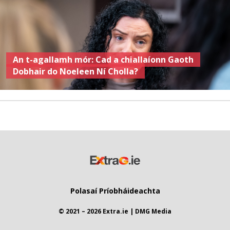
An t-agallamh mór: Cad a chiallaíonn Gaoth
Dobhair do Noeleen Ní Cholla?
Polasaí Príobháideachta
© 2021 – 2026 Extra.ie | DMG Media