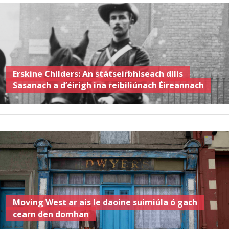
Erskine Childers: An státseirbhíseach dílis
Sasanach a d’éirigh ina reibiliúnach Éireannach
Moving West ar ais le daoine suimiúla ó gach
cearn den domhan