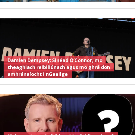
Damien Dempsey: Sinéad O’Connor, mo
theaghlach reibiliúnach agus mo ghrá don
amhránaíocht i nGaeilge