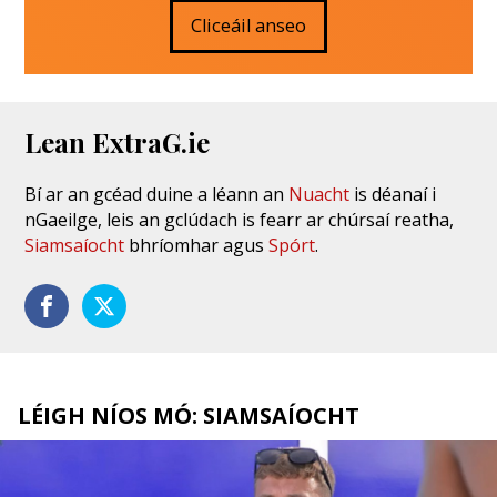
Cliceáil anseo
Lean ExtraG.ie
Bí ar an gcéad duine a léann an
Nuacht
is déanaí i
nGaeilge, leis an gclúdach is fearr ar chúrsaí reatha,
Siamsaíocht
bhríomhar agus
Spórt
.
LÉIGH NÍOS MÓ: SIAMSAÍOCHT