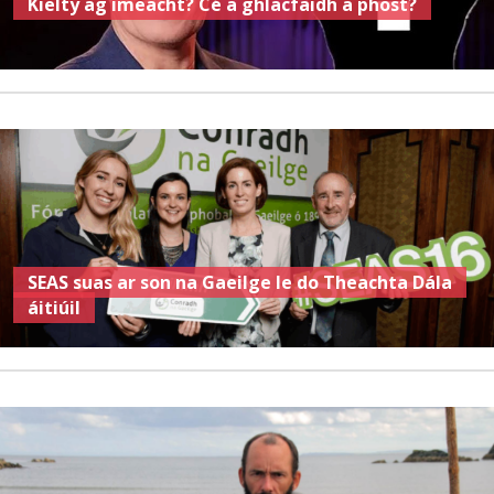
Kielty ag imeacht? Cé a ghlacfaidh a phost?
SEAS suas ar son na Gaeilge le do Theachta Dála
áitiúil