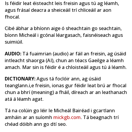
Is féidir leat éisteacht leis freisin agus tú ag léamh,
agus frásaí deacra a sheiceáil trí chliceáil ar aon
fhocal.
Cibé ábhar a bhíonn aige ó sheachtain go seachtain,
bíonn Micheál i gcónaí léargasach, faisnéiseach agus
suimiúil.
AUDIO:
Tá fuaimrian (audio) ar fáil an freisin, ag úsáid
intleacht shaorga (AI), chun an téacs Gaeilge a léamh
amach. Mar sin is féidir é a chloisteáil agus tú á léamh.
DICTIONARY:
Agus tá foclóir ann, ag úsáid
teanglann.i,e freisin, ionas gur féidir leat brú ar fhocal
chun a bhrí (meaning) a fháil, díreach ar an leathanach
atá á léamh agat.
Tá na colúin go léir le Micheál Bairéad i gcartlann
amháin ar an suíomh
mickgb.com
. Tá beagnach trí
chéad dóibh ann go dtí seo.