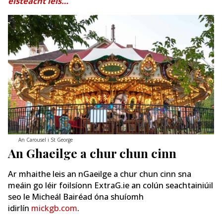
éisteacht leis…
An Carousel i St George
An Ghaeilge a chur chun cinn
Ar mhaithe leis an nGaeilge a chur chun cinn sna
meáin go léir foilsíonn ExtraG.ie an colún seachtainiúil
seo le Micheál Bairéad óna shuíomh
idirlín
mickgb.com
.