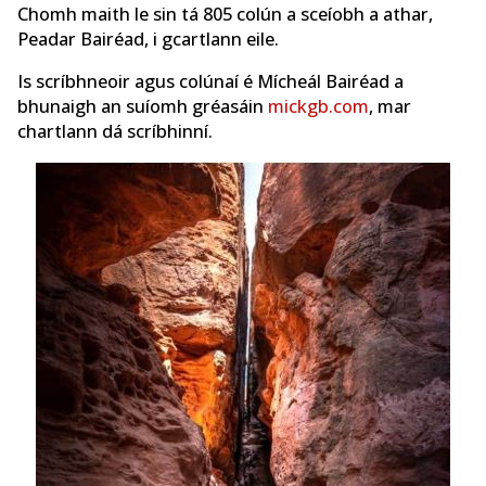
Chomh maith le sin tá 805 colún a sceíobh a athar,
Peadar Bairéad, i gcartlann eile.
Is scríbhneoir agus colúnaí é Mícheál Bairéad a
bhunaigh an suíomh gréasáin
mickgb.com
, mar
chartlann dá scríbhinní.