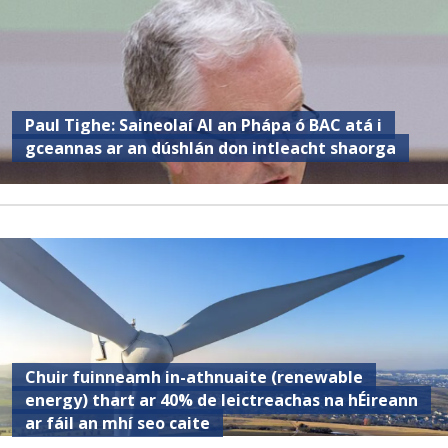
Paul Tighe: Saineolaí AI an Phápa ó BAC atá i
gceannas ar an dúshlán don intleacht shaorga
Chuir fuinneamh in-athnuaite (renewable
energy) thart ar 40% de leictreachas na hÉireann
ar fáil an mhí seo caite