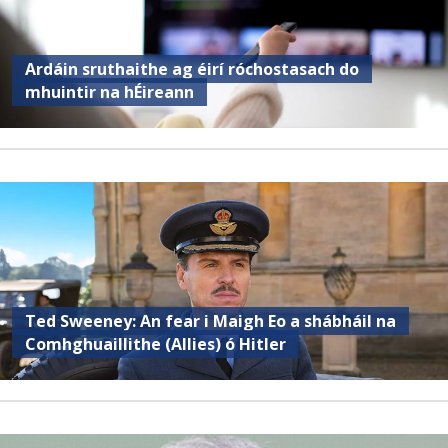
Ardáin sruthaithe ag éirí róchostasach do
mhuintir na hÉireann
Ted Sweeney: An fear i Maigh Eo a shábháil na
Comhghuaillithe (Allies) ó Hitler