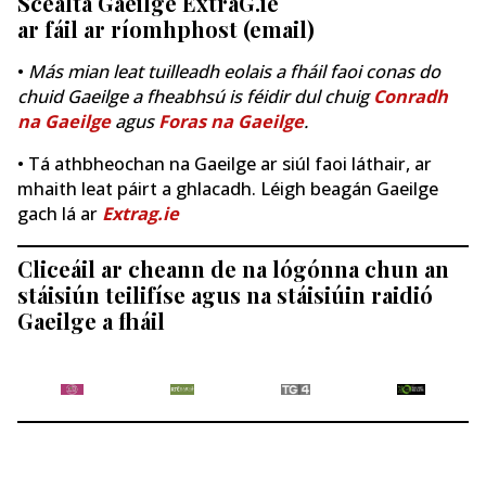
Scéalta Gaeilge ExtraG.ie
ar fáil ar ríomhphost (email)
•
Más mian leat tuilleadh eolais a fháil faoi conas do
chuid Gaeilge a fheabhsú is féidir dul chuig
Conradh
na Gaeilge
agus
Foras na Gaeilge
.
• Tá athbheochan na Gaeilge ar siúl faoi láthair, ar
mhaith leat páirt a ghlacadh. Léigh beagán Gaeilge
gach lá ar
Extrag.ie
Cliceáil ar cheann de na lógónna chun an
stáisiún teilifíse agus na stáisiúin raidió
Gaeilge a fháil