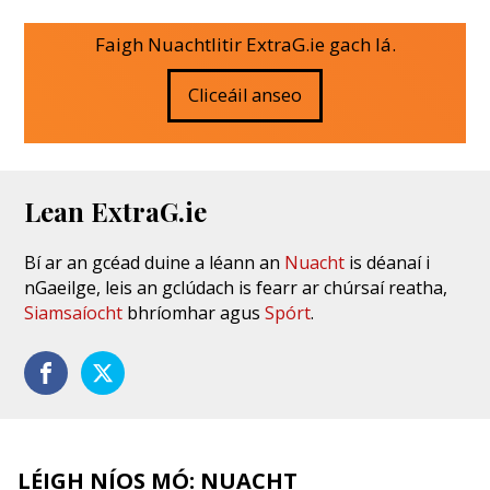
Faigh Nuachtlitir ExtraG.ie gach lá.
Cliceáil anseo
Lean ExtraG.ie
Bí ar an gcéad duine a léann an
Nuacht
is déanaí i
nGaeilge, leis an gclúdach is fearr ar chúrsaí reatha,
Siamsaíocht
bhríomhar agus
Spórt
.
LÉIGH NÍOS MÓ: NUACHT