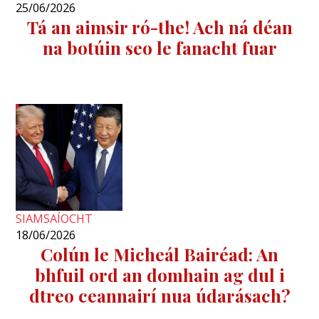
25/06/2026
Tá an aimsir ró-the! Ach ná déan
na botúin seo le fanacht fuar
SIAMSAÍOCHT
18/06/2026
Colún le Micheál Bairéad: An
bhfuil ord an domhain ag dul i
dtreo ceannairí nua údarásach?