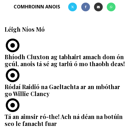
COMHROINN ANOIS
Léigh Níos Mó
Bhíodh Cluxton ag tabhairt amach dom ón
gcúl, anois tá sé ag tarlú ó mo thaobh deas!
Ródaí Raidió na Gaeltachta ar an mbóthar
go Willie Clancy
Tá an aimsir ró-the! Ach ná déan na botúin
seo le fanacht fuar