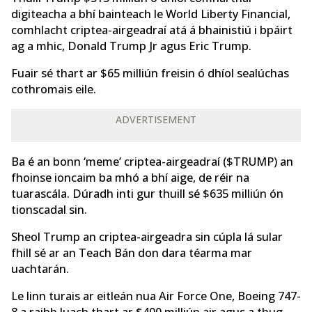
digiteacha a bhí bainteach le World Liberty Financial,
comhlacht criptea-airgeadraí atá á bhainistiú i bpáirt
ag a mhic, Donald Trump Jr agus Eric Trump.
Fuair sé thart ar $65 milliún freisin ó dhíol sealúchas
cothromais eile.
ADVERTISEMENT
Ba é an bonn ‘meme’ criptea-airgeadraí ($TRUMP) an
fhoinse ioncaim ba mhó a bhí aige, de réir na
tuarascála. Dúradh inti gur thuill sé $635 milliún ón
tionscadal sin.
Sheol Trump an criptea-airgeadra sin cúpla lá sular
fhill sé ar an Teach Bán don dara téarma mar
uachtarán.
Le linn turais ar eitleán nua Air Force One, Boeing 747-