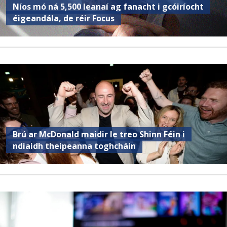
Níos mó ná 5,500 leanaí ag fanacht i gcóiríocht
éigeandála, de réir Focus
Brú ar McDonald maidir le treo Shinn Féin i
ndiaidh theipeanna toghcháin