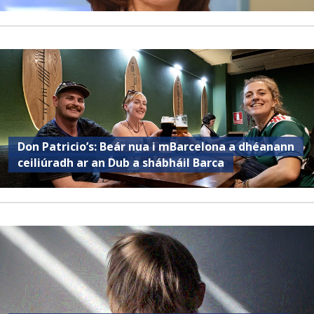
Don Patricio’s: Beár nua i mBarcelona a dhéanann
ceiliúradh ar an Dub a shábháil Barca