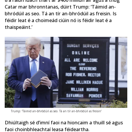
8 a raibh luach thart ar $400 milliún air agus a thug
Catar mar bhronntanas, dúirt Trump: ‘Táimid an-
bhródúil as seo. Tá an tír an-bhródúil as freisin. Is
féidir leat é a choimeád ciúin nó is féidir leat é a
thaispeáint.’
Trump: ‘Táimid an-bhródúil as seo. Tá an tír an-bhródúil as freisin’
Dhiúltaigh sé d’imní faoi na hioncaim a thuill sé agus
faoi choinbhleachtaí leasa féideartha.