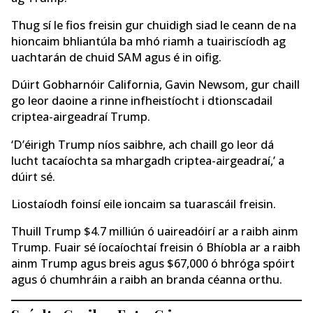
Thug sí le fios freisin gur chuidigh siad le ceann de na
hioncaim bhliantúla ba mhó riamh a tuairiscíodh ag
uachtarán de chuid SAM agus é in oifig.
Dúirt Gobharnóir California, Gavin Newsom, gur chaill
go leor daoine a rinne infheistíocht i dtionscadail
criptea-airgeadraí Trump.
‘D’éirigh Trump níos saibhre, ach chaill go leor dá
lucht tacaíochta sa mhargadh criptea-airgeadraí,’ a
dúirt sé.
Liostaíodh foinsí eile ioncaim sa tuarascáil freisin.
Thuill Trump $4.7 milliún ó uaireadóirí ar a raibh ainm
Trump. Fuair sé íocaíochtaí freisin ó Bhíobla ar a raibh
ainm Trump agus breis agus $67,000 ó bhróga spóirt
agus ó chumhráin a raibh an branda céanna orthu.