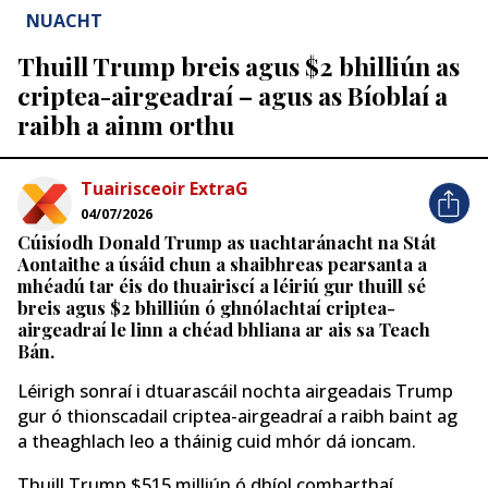
NUACHT
Thuill Trump breis agus $2 bhilliún as
criptea-airgeadraí – agus as Bíoblaí a
raibh a ainm orthu
Tuairisceoir ExtraG
04/07/2026
Cúisíodh Donald Trump as uachtaránacht na Stát
Aontaithe a úsáid chun a shaibhreas pearsanta a
mhéadú tar éis do thuairiscí a léiriú gur thuill sé
breis agus $2 bhilliún ó ghnólachtaí criptea-
airgeadraí le linn a chéad bhliana ar ais sa Teach
Bán.
Léirigh sonraí i dtuarascáil nochta airgeadais Trump
gur ó thionscadail criptea-airgeadraí a raibh baint ag
a theaghlach leo a tháinig cuid mhór dá ioncam.
Thuill Trump $515 milliún ó dhíol comharthaí