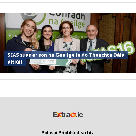
SEAS suas ar son na Gaeilge le do Theachta Dála
áitiúil
Polasaí Príobháideachta