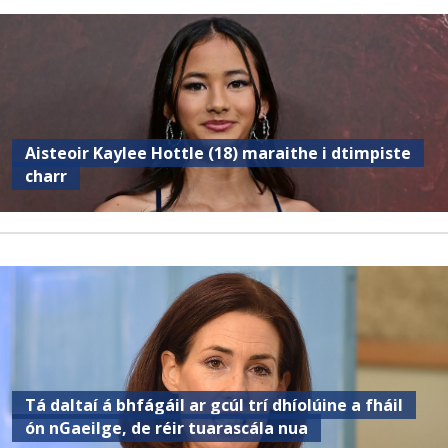
Aisteoir Kaylee Hottle (18) maraithe i dtimpiste
charr
Tá daltaí á bhfágáil ar gcúl trí dhíolúine a fháil
ón nGaeilge, de réir tuarascála nua