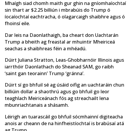
Mhaígh siad chomh maith gur ghin na gníomhaíochtaí
sin thart ar $2.25 billiún i mbrabúis do Trump ó
íocaíochtaí eachtracha, ó olagarcaigh shaibhre agus ó
fhoinsí eile.
Dar leis na Daonlathaigh, ba cheart don Uachtarán
Trump a bheith ag freastal ar mhuintir Mheiriceá
seachas a shaibhreas féin a mhéadú.
Dúirt Juliana Stratton, Leas-Ghobharnóir Illinois agus
iarrthóir Daonlathach do Sheanad SAM, go raibh
‘saint gan teorainn’ Trump ‘gránna’.
Dúirt sí go bhfuil sé ag úsáid oifig an uachtaráin chun
billiúin dollar a shaothrú agus go bhfuil go leor
teaghlach Meiriceánach fós ag streachailt lena
mbunriachtanais a shásamh.
Léirigh an tuarascáil go bhfuil sócmhainní digiteacha
anois ar cheann de na hinfheistíochtaí is brabúsaí atá
ag Trump.