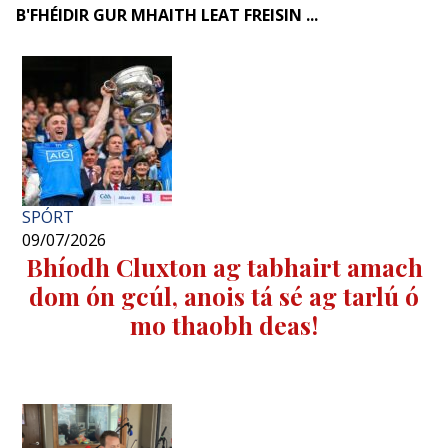
B'FHÉIDIR GUR MHAITH LEAT FREISIN ...
SPÓRT
09/07/2026
Bhíodh Cluxton ag tabhairt amach
dom ón gcúl, anois tá sé ag tarlú ó
mo thaobh deas!