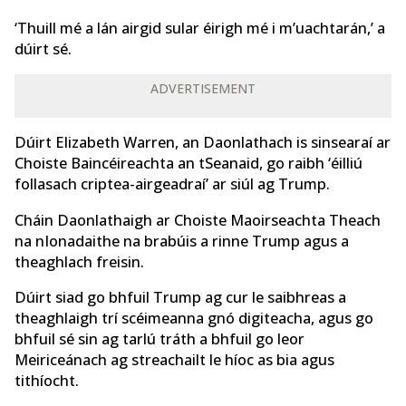
‘Thuill mé a lán airgid sular éirigh mé i m’uachtarán,’ a
dúirt sé.
ADVERTISEMENT
Dúirt Elizabeth Warren, an Daonlathach is sinsearaí ar
Choiste Baincéireachta an tSeanaid, go raibh ‘éilliú
follasach criptea-airgeadraí’ ar siúl ag Trump.
Cháin Daonlathaigh ar Choiste Maoirseachta Theach
na nIonadaithe na brabúis a rinne Trump agus a
theaghlach freisin.
Dúirt siad go bhfuil Trump ag cur le saibhreas a
theaghlaigh trí scéimeanna gnó digiteacha, agus go
bhfuil sé sin ag tarlú tráth a bhfuil go leor
Meiriceánach ag streachailt le híoc as bia agus
tithíocht.