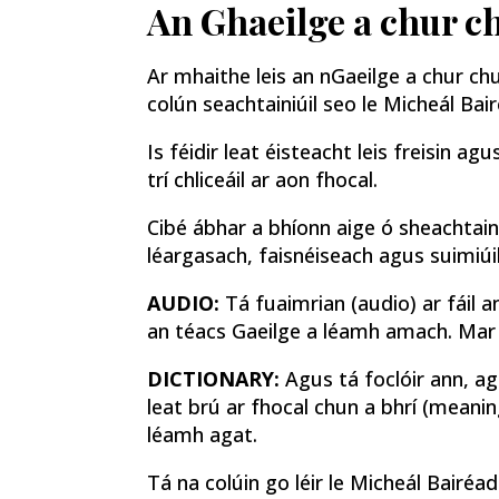
An Ghaeilge a chur c
Ar mhaithe leis an nGaeilge a chur chu
colún seachtainiúil seo le Micheál Bai
Is féidir leat éisteacht leis freisin a
trí chliceáil ar aon fhocal.
Cibé ábhar a bhíonn aige ó sheachtain
léargasach, faisnéiseach agus suimiúil
AUDIO:
Tá fuaimrian (audio) ar fáil an
an téacs Gaeilge a léamh amach. Mar si
DICTIONARY:
Agus tá foclóir ann, ag 
leat brú ar fhocal chun a bhrí (meanin
léamh agat.
Tá na colúin go léir le Micheál Bairé