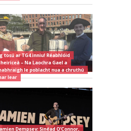
g tosú ar TG4 inniu! Réabhlóid
heiriceá – Na Laochra Gael a
habhraigh le poblacht nua a chruthú
har lear
amien Dempsey: Sinéad O’Connor,