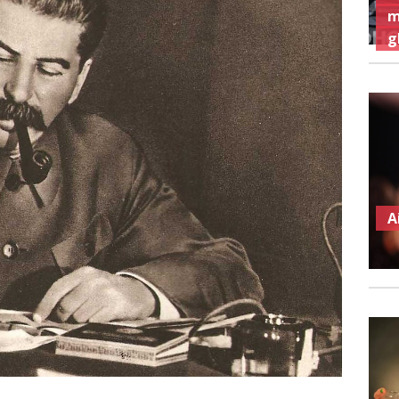
m
g
A