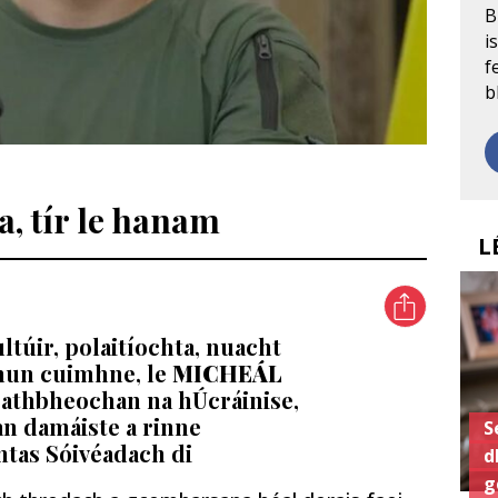
B
i
f
b
a, tír le hanam
L
ltúir, polaitíochta, nuacht
chun cuimhne, le
MICHEÁL
i athbheochan na hÚcráinise,
s an damáiste a rinne
S
ntas Sóivéadach di
d
g