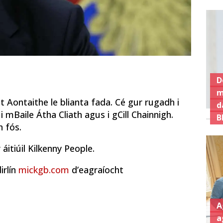
D
m
it Aontaithe le blianta fada. Cé gur rugadh i
d
 mBaile Átha Cliath agus i gCill Chainnigh.
B
n fós.
 áitiúil Kilkenny People.
irlín
mickgb.com
d’eagraíocht
A
a