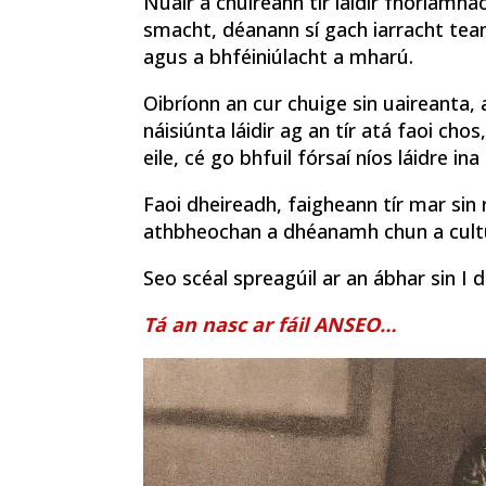
Nuair a chuireann tír láidir fhorlámh
smacht, déanann sí gach iarracht tean
agus a bhféiniúlacht a mharú.
Oibríonn an cur chuige sin uaireanta, 
náisiúnta láidir ag an tír atá faoi chos
eile, cé go bhfuil fórsaí níos láidre in
Faoi dheireadh, faigheann tír mar sin r
athbheochan a dhéanamh chun a cultúr
Seo scéal spreagúil ar an ábhar sin I dt
Tá an nasc ar fáil ANSEO…