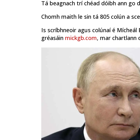
Tá beagnach trí chéad dóibh ann go d
Chomh maith le sin tá 805 colún a sceí
Is scríbhneoir agus colúnaí é Mícheá
gréasáin
mickgb.com
, mar chartlann d