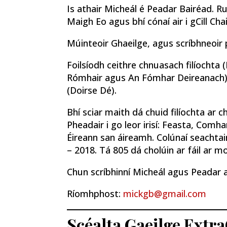
Is athair Micheál é Peadar Bairéad. Ru
Maigh Eo agus bhí cónaí air i gCill Cha
Múinteoir Ghaeilge, agus scríbhneoir 
Foilsíodh ceithre chnuasach filíochta (
Rómhair agus An Fómhar Deireanach) 
(Doirse Dé).
Bhí sciar maith dá chuid filíochta ar ch
Pheadair i go leor irisí: Feasta, Comh
Éireann san áireamh. Colúnaí seachtain
– 2018. Tá 805 dá cholúin ar fáil ar 
Chun scríbhinní Micheál agus Peadar 
Ríomhphost:
mickgb@gmail.com
Scéalta Gaeilge Extra