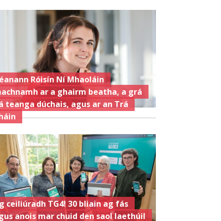
éanann Róisín Ní Mhaoláin
achnamh ar a ghairm beatha, a grá
á teanga dúchais, agus ar an Trá
háin
g ceiliúradh TG4! 30 bliain ag fás
gus anois mar chuid den saol laethúil