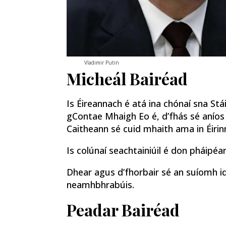
Vladimir Putin
Micheál Bairéad
Is Éireannach é atá ina chónaí sna Stá
gContae Mhaigh Eo é, d’fhás sé aníos i
Caitheann sé cuid mhaith ama in Éirin
Is colúnaí seachtainiúil é don pháipéar
Dhear agus d’fhorbair sé an suíomh id
neamhbhrabúis.
Peadar Bairéad