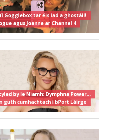
íl Gogglebox tar éis iad a ghostáil!
ogue agus Joanne ar Channel 4
tyled by le Niamh: Dymphna Power…
n guth cumhachtach i bPort Láirge