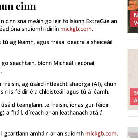
hun cinn
N
n cinn sna meáin go léir foilsíonn ExtraG.ie an
V
réad óna shuíomh idirlín
mickgb.com
.
gus tú ag léamh, agus frásaí deacra a sheiceáil
 go seachtain, bíonn Micheál i gcónaí
.
 freisin, ag úsáid intleacht shaorga (AI), chun
n is féidir é a chloisteáil agus tú á léamh.
S
A
úsáid teanglann.i,e freisin, ionas gur féidir
g) a fháil, díreach ar an leathanach atá á
ad i gcartlann amháin ar an suíomh
mickgb.com
.