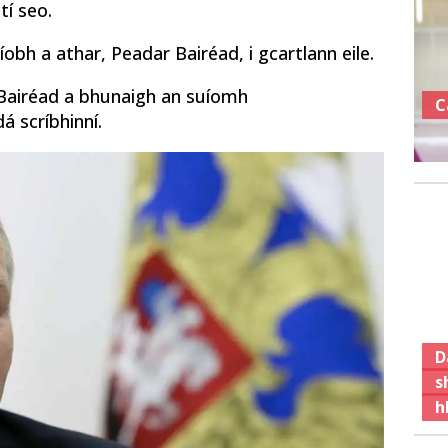
tí seo.
obh a athar, Peadar Bairéad, i gcartlann eile.
l Bairéad a bhunaigh an suíomh
C
á scríbhinní.
D
s
h