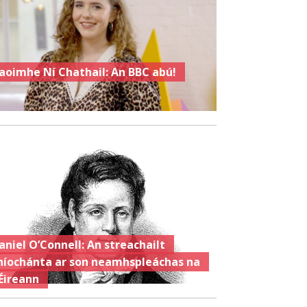
aoimhe Ní Chathail: An BBC abú!
aniel O’Connell: An streachailt
híochánta ar son neamhspleáchas na
Éireann