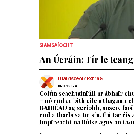
SIAMSAÍOCHT
An Úcráin: Tír le teang
Tuairisceoir ExtraG
30/07/2024
Colún seachtainiúil ar ábhair chu
– nó rud ar bith eile a thagann 
BAIRÉAD
ag scríobh, anseo, fao
rud a tharla sa tír sin, fiú tar éi
Impireacht na Rúise agus an tAo