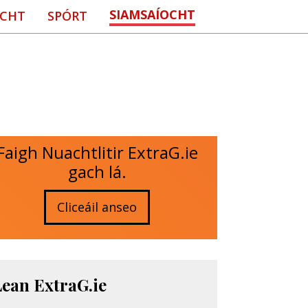
SIAMSAÍOCHT
CHT
SPÓRT
Faigh Nuachtlitir ExtraG.ie
gach lá.
Cliceáil anseo
Lean ExtraG.ie