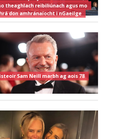
o theaghlach reibiliúnach agus mo
hrá don amhránaíocht i nGaeilge
isteoir Sam Neill marbh ag aois 78