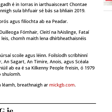
gadh é in Iorras in iarthuaisceart Chontae
innigh sula bhfuair sé bás sa bhliain 2019.
prós agus filíochta ab ea Peadar.
Duilleoga Fómhair, Cleití na hAislinge, Fataí
leis, chomh maith lena dhírbheathaisnéis
úrsaí scoile agus léinn. Foilsíodh scríbhinní
ar, An Sagart, An Timire, Anois, agus Scéala
iúil ab ea é sa Kilkenny People freisin, ó 1979
mo shuíomh.
a léamh, breathnaigh ar
mickgb.com
.
G.ie