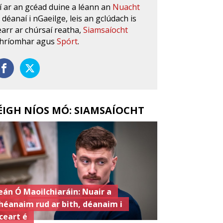
í ar an gcéad duine a léann an
Nuacht
s déanaí i nGaeilge, leis an gclúdach is
earr ar chúrsaí reatha,
Siamsaíocht
hríomhar agus
Spórt
.
ÉIGH NÍOS MÓ: SIAMSAÍOCHT
eán Ó Maoilchiaráin: Nuair a
héanaim rud ar bith, déanaim i
ceart é