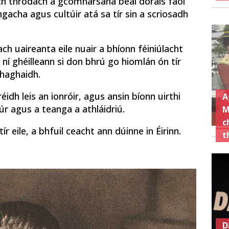
ach throdach a gcomharsana béal dorais faoi
gacha agus cultúir atá sa tír sin a scriosadh
ach uaireanta eile nuair a bhíonn féiniúlacht
, ní ghéilleann si don bhrú go hiomlán ón tír
a haghaidh.
éidh leis an ionróir, agus ansin bíonn uirthi
A
 agus a teanga a athláidriú.
M
c
ír eile, a bhfuil ceacht ann dúinne in Éirinn.
t
D