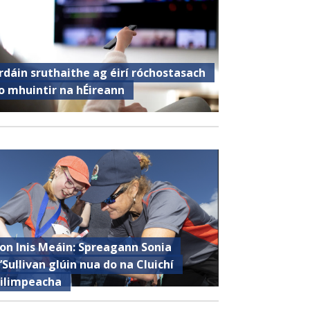
rdáin sruthaithe ag éirí róchostasach
o mhuintir na hÉireann
ron Inis Meáin: Spreagann Sonia
’Sullivan glúin nua do na Cluichí
ilimpeacha