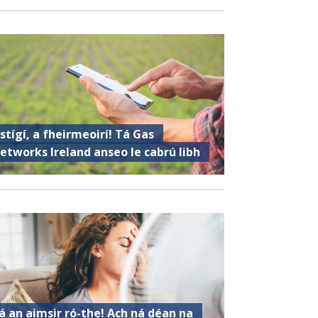
istígí, a fheirmeoirí! Tá Gas
etworks Ireland anseo le cabrú libh
á an aimsir ró-the! Ach ná déan na