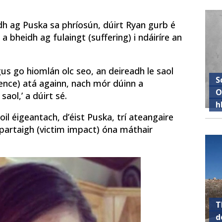
h ag Puska sa phríosún, dúirt Ryan gurb é
a bheidh ag fulaingt (suffering) i ndáiríre an
gus go hiomlán olc seo, an deireadh le saol
S
ntence) atá againn, nach mór dúinn a
O
aol,’ a dúirt sé.
h
oil éigeantach, d’éist Puska, trí ateangaire
íospartaigh (victim impact) óna máthair
T
d