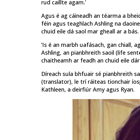
rud caillte agam.’
Agus é ag cáineadh an téarma a bheid
féin agus teaghlach Ashling na daoine 
chuid eile dá saol mar gheall ar a bás.
‘Is é an marbh uafásach, gan chiall, a
Ashling, an pianbhreith saoil (life se
chaitheamh ar feadh an chuid eile dár s
Díreach sula bhfuair sé pianbhreith sa
(translator), le trí ráiteas tionchair 
Kathleen, a deirfiúr Amy agus Ryan.