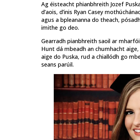
Ag éisteacht phianbhreith Jozef Puska
d’aois, d’inis Ryan Casey mothúchánach
agus a bpleananna do theach, pósadh a
imithe go deo.
Gearradh pianbhreith saoil ar mharfó
Hunt dá mbeadh an chumhacht aige, g
aige do Puska, rud a chiallódh go mbe
seans parúil.