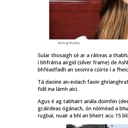
Ashling Murphy
Sular thosaigh sé ar a ráiteas a thabh
i bhfráma airgid (silver frame) de Ash
bhféadfadh an seomra cúirte í a fheice
Tá daoine an-eolach faoin ghrianghraf
fidil ina lámh aici.
Agus é ag tabhairt anála doimhin (dee
gcáirdeas ógánach, ón nóiméad a bhuai
rugbaí, nuair a bhí an bheirt acu 15 b