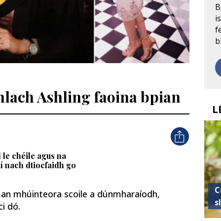
B
i
f
b
hlach Ashling faoina bpian
L
 le chéile agus na
í nach dtiocfaidh go
C
tí an mhúinteora scoile a dúnmharaíodh,
s
ci dó.