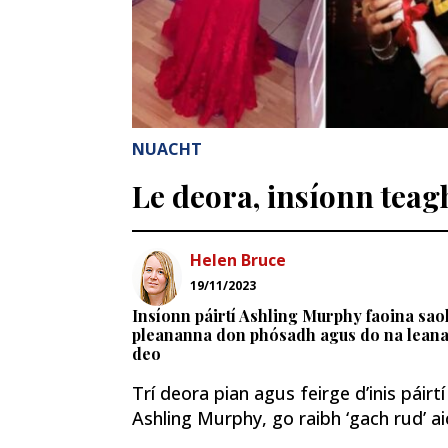
NUACHT
Le deora, insíonn teag
Helen Bruce
19/11/2023
Insíonn páirtí Ashling Murphy faoina saol
pleananna don phósadh agus do na leana
deo
Trí deora pian agus feirge d’inis páir
Ashling Murphy, go raibh ‘gach rud’ ai