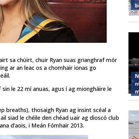
b
airt sa chúirt, chuir Ryan suas grianghraf mór
ling ar an leac os a chomhair ionas go
áil.
N
n
 sin le 22 mí anuas, agus í ag miongháire le
m
p breaths), thosaigh Ryan ag insint scéal a
l siad le chéile den chéad uair ag dioscó club
liana d’aois, i Meán Fómhair 2013.