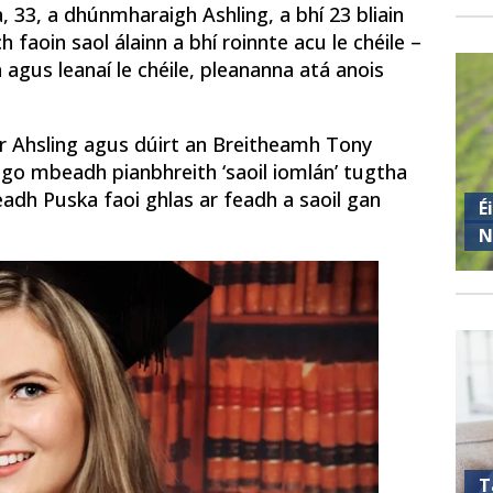
, 33, a dhúnmharaigh Ashling, a bhí 23 bliain
 faoin saol álainn a bhí roinnte acu le chéile –
gus leanaí le chéile, pleananna atá anois
ir Ahsling agus dúirt an Breitheamh Tony
o mbeadh pianbhreith ‘saoil iomlán’ tugtha
adh Puska faoi ghlas ar feadh a saoil gan
É
N
T