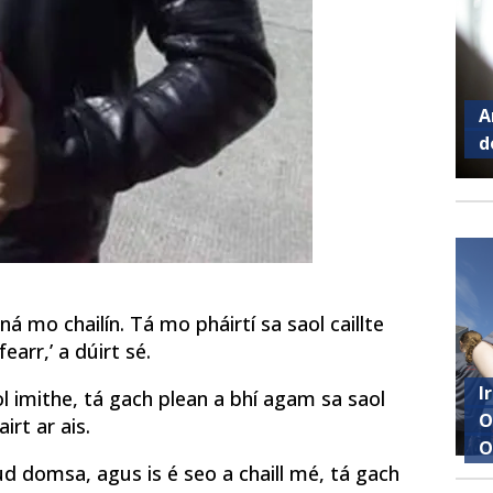
A
d
ná mo chailín. Tá mo pháirtí sa saol caillte
arr,’ a dúirt sé.
I
l imithe, tá gach plean a bhí agam sa saol
O
irt ar ais.
O
rud domsa, agus is é seo a chaill mé, tá gach