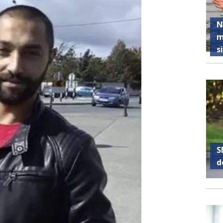
N
m
s
S
d