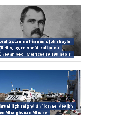
céal ó stair na hÉireann: John Boyle
’Reilly, ag coinneáil cultúr na
Éireann beo i Meiriceá sa 19ú haois
hruailligh saighdiúirí Iosrael dealbh
en Mhaighdean Mhuire