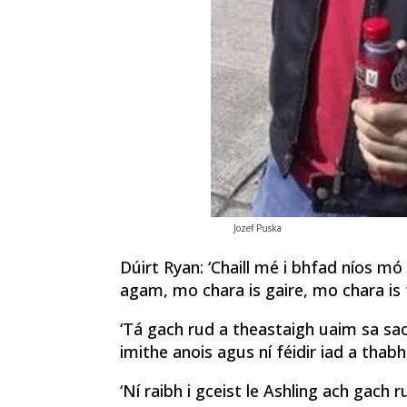
Jozef Puska
Dúirt Ryan: ‘Chaill mé i bhfad níos mó 
agam, mo chara is gaire, mo chara is fe
‘Tá gach rud a theastaigh uaim sa sao
imithe anois agus ní féidir iad a thabha
‘Ní raibh i gceist le Ashling ach gach 