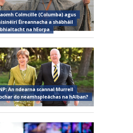
aomh Colmcille (Columba) agus
isinéirí Éireannacha a shábháil
ibhialtacht na hEorpa
NP: An ndearna scannal Murrell
ochar do neamhspleáchas na hAlban?