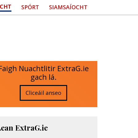
CHT
SPÓRT
SIAMSAÍOCHT
Faigh Nuachtlitir ExtraG.ie
gach lá.
Cliceáil anseo
Lean ExtraG.ie