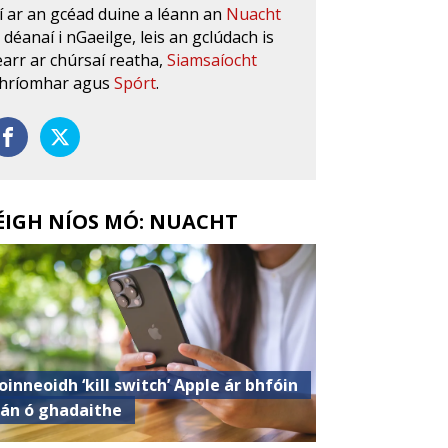
í ar an gcéad duine a léann an
Nuacht
s déanaí i nGaeilge, leis an gclúdach is
earr ar chúrsaí reatha,
Siamsaíocht
hríomhar agus
Spórt
.
ÉIGH NÍOS MÓ: NUACHT
oinneoidh ‘kill switch’ Apple ár bhfóin
lán ó ghadaithe