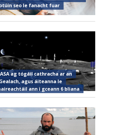
otúin seo le fanacht fuar
ASA ag tógáil cathracha ar an
Gealach, agus áiteanna le
aireachtáil ann i gceann 6 bliana