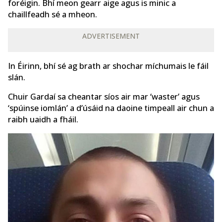
foréigin. Bhí meon gearr aige agus is minic a
chaillfeadh sé a mheon.
ADVERTISEMENT
In Éirinn, bhí sé ag brath ar shochar míchumais le fáil
slán.
Chuir Gardaí sa cheantar síos air mar ‘waster’ agus
‘spúinse iomlán’ a d’úsáid na daoine timpeall air chun a
raibh uaidh a fháil.