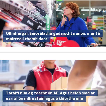
Ollmhargaí: Seiceálacha gadaíochta anois mar tá
mairteoil chomh daor
Taraifí nua ag teacht ón AE. Agus beidh siad ar
earraí ón mBreatain agus ó thíortha eile