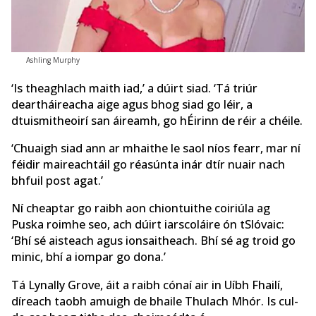
Ashling Murphy
‘Is theaghlach maith iad,’ a dúirt siad. ‘Tá triúr
deartháireacha aige agus bhog siad go léir, a
dtuismitheoirí san áireamh, go hÉirinn de réir a chéile.
‘Chuaigh siad ann ar mhaithe le saol níos fearr, mar ní
féidir maireachtáil go réasúnta inár dtír nuair nach
bhfuil post agat.’
Ní cheaptar go raibh aon chiontuithe coiriúla ag
Puska roimhe seo, ach dúirt iarscoláire ón tSlóvaic:
‘Bhí sé aisteach agus ionsaitheach. Bhí sé ag troid go
minic, bhí a iompar go dona.’
Tá Lynally Grove, áit a raibh cónaí air in Uíbh Fhailí,
díreach taobh amuigh de bhaile Thulach Mhór. Is cul-