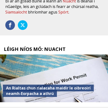
Bí ar an gcéad duine a léann an
Nuacht
is déanaí i
nGaeilge, leis an gclúdach is fearr ar chúrsaí reatha,
Siamsaíocht
bhríomhar agus
Spórt
.
LÉIGH NÍOS MÓ: NUACHT
An Rialtas chun rialacaha maidir le oibreoirí
neamh-Eorpacha a athrú