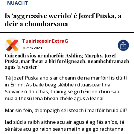
NUACHT
Is ‘aggressive werido’ é Jozef Puska, a
deir a chomharsana
Tuairisceoir ExtraG
30/11/2023
Cuireadh síos ar mharfóir Ashling Murphy, Jozef
Puska, mar fhear a bhí foréigneach, neamhchúramach
agus ‘a waster’
Tá Jozef Puska anois ar cheann de na marfóirí is clúití
in Éirinn. As baile beag sléibhe i dtuaisceart na
Slóvaice ó dhúchas, tháinig sé go hÉirinn chun saol
nua a thosú lena bhean chéile agus a leanaí.
Mar sin féin, d’iompaigh sé isteach i marfóir brúidiúil?
Iad siúd a raibh aithne acu air agus é ag fás aníos, tá
sé ráite acu go raibh seans maith aige go rachtanna