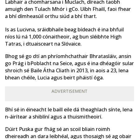
Labhair a chomharsana i Muclach, díreach taobh
amuigh den Tulach Mhór i gCo. Uíbh Fhailí, faoi fhear
a bhí dímheasúil orthu siúd a bhí thart.
Is as Lucivna, sráidbhaile beag bídeach é ina bhfuil
níos lú ná 1,000 cónaitheoir, ag bun sléibhte High
Tatras, i dtuaisceart na Slóvaice.
Bhog sé go dtí an phríomhchathair Bhratasláiv, ansin
go Prág i bPoblacht na Seice, agus é ina dhéagóir sular
shroich sé Baile Átha Cliath in 2013, in aois a 23, lena
bhean chéile, Lucia agus beirt pháistí óga.
ADVERTISEMENT
Bhí sé in éineacht le baill eile dá theaghlach sínte, lena
n-áirítear a shiblíní agus a thuismitheoirí.
Dúirt Puska gur fhág sé an scoil bliain roimh
dheireadh an dara leibhéal, agus thosaigh sé ag obair