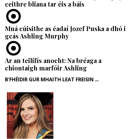
ceithre bliana tar éis a báis
Mná cúisithe as éadaí Jozef Puska a dhó i
gcás Ashling Murphy
Ar an teilifís anocht: Na bréaga a
chiontaigh marfóir Ashling
B'FHÉIDIR GUR MHAITH LEAT FREISIN ...