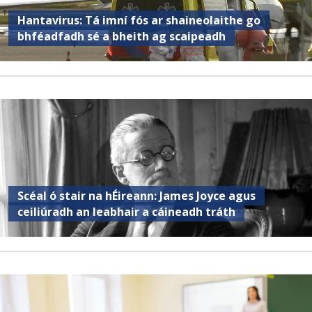
Hantavirus: Tá imní fós ar shaineolaithe go
bhféadfadh sé a bheith ag scaipeadh
Scéal ó stair na hÉireann: James Joyce agus
ceiliúradh an leabhair a cáineadh tráth