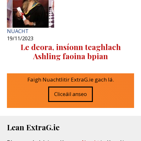
NUACHT
19/11/2023
Le deora, insíonn teaghlach
Ashling faoina bpian
Faigh Nuachtlitir ExtraG.ie gach lá.
Cliceáil anseo
Lean ExtraG.ie