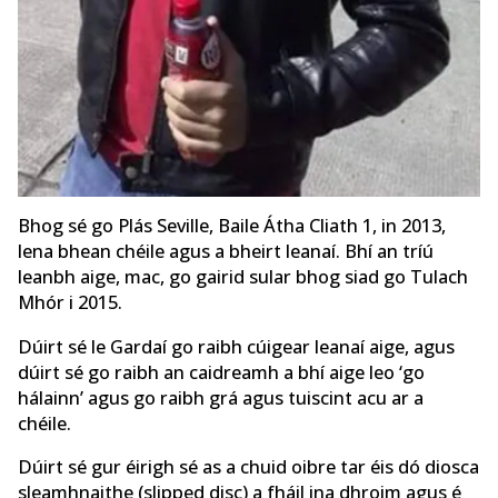
Bhog sé go Plás Seville, Baile Átha Cliath 1, in 2013,
lena bhean chéile agus a bheirt leanaí. Bhí an tríú
leanbh aige, mac, go gairid sular bhog siad go Tulach
Mhór i 2015.
Dúirt sé le Gardaí go raibh cúigear leanaí aige, agus
dúirt sé go raibh an caidreamh a bhí aige leo ‘go
hálainn’ agus go raibh grá agus tuiscint acu ar a
chéile.
Dúirt sé gur éirigh sé as a chuid oibre tar éis dó diosca
sleamhnaithe (slipped disc) a fháil ina dhroim agus é