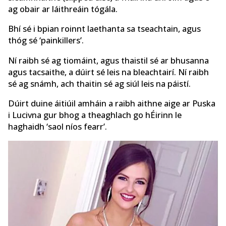
ag obair ar láithreáin tógála.
Bhí sé i bpian roinnt laethanta sa tseachtain, agus
thóg sé ‘painkillers’.
Ní raibh sé ag tiomáint, agus thaistil sé ar bhusanna
agus tacsaithe, a dúirt sé leis na bleachtairí. Ní raibh
sé ag snámh, ach thaitin sé ag siúl leis na páistí.
Dúirt duine áitiúil amháin a raibh aithne aige ar Puska
i Lucivna gur bhog a theaghlach go hÉirinn le
haghaidh ‘saol níos fearr’.