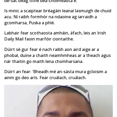
de-sac beag tithe dea-choimeádta é.
Is minic a scaiptear bréagáin leanaí lasmuigh de chuid
acu. Ní raibh formhór na ndaoine ag iarraidh a
gcomharsa, Puska a phlé.
Labhair fear scothaosta amháin, áfach, leis an Irish
Daily Mail faoin marfóir ciontaithe.
Dúirt sé gur fear é nach raibh aon aird aige ar a
phobal, duine a chaith neamhmheas ar a theach agus
nár thaitin go maith lena chomharsana.
Dúirt an fear: ‘Bheadh ​​mé an-sásta mura gcloisim a
ainm go deo arís. Fear cruálach, cruálach.