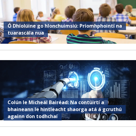
Ó Dhíolúine go hIonchuimsiú: Príomhphointí na
tuarascála nua
Colún le Micheál Bairéad: Na contúirtí a
bhaineann le hintleacht shaorga atá á gcruthú
againn don todhchaí