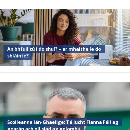
An bhfuil tú i do shuí? – ar mhaithe le do
shláinte?
Scoileanna lán-Ghaeilge: Tá lucht Fianna Fáil ag
gearán ach níl siad ag gníomhú