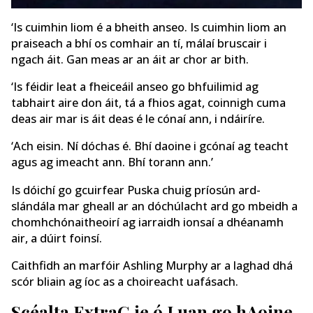
‘Is cuimhin liom é a bheith anseo. Is cuimhin liom an
praiseach a bhí os comhair an tí, málaí bruscair i
ngach áit. Gan meas ar an áit ar chor ar bith.
‘Is féidir leat a fheiceáil anseo go bhfuilimid ag
tabhairt aire don áit, tá a fhios agat, coinnigh cuma
deas air mar is áit deas é le cónaí ann, i ndáiríre.
‘Ach eisin. Ní dóchas é. Bhí daoine i gcónaí ag teacht
agus ag imeacht ann. Bhí torann ann.’
Is dóichí go gcuirfear Puska chuig príosún ard-
slándála mar gheall ar an dóchúlacht ard go mbeidh a
chomhchónaitheoirí ag iarraidh ionsaí a dhéanamh
air, a dúirt foinsí.
Caithfidh an marfóir Ashling Murphy ar a laghad dhá
scór bliain ag íoc as a choireacht uafásach.
Scéalta ExtraG.ie ó Luan go hAoine