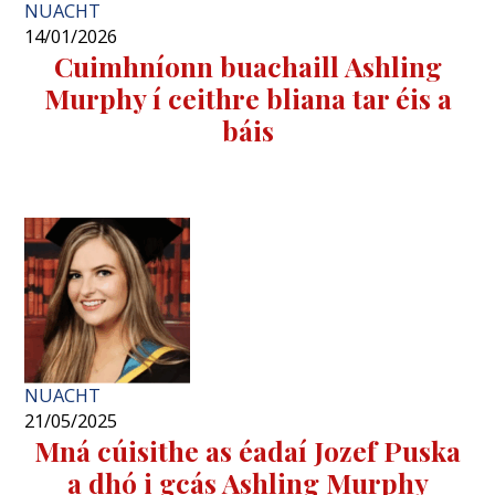
NUACHT
14/01/2026
Cuimhníonn buachaill Ashling
Murphy í ceithre bliana tar éis a
báis
NUACHT
21/05/2025
Mná cúisithe as éadaí Jozef Puska
a dhó i gcás Ashling Murphy