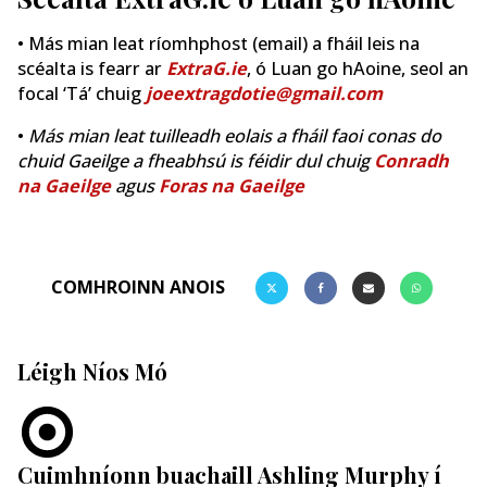
• Más mian leat ríomhphost (email) a fháil leis na
scéalta is fearr ar
ExtraG.ie
, ó Luan go hAoine, seol an
focal ‘Tá’ chuig
joeextragdotie@gmail.com
•
Más mian leat tuilleadh eolais a fháil faoi conas do
chuid Gaeilge a fheabhsú is féidir dul chuig
Conradh
na Gaeilge
agus
Foras na Gaeilge
COMHROINN ANOIS
Léigh Níos Mó
Cuimhníonn buachaill Ashling Murphy í