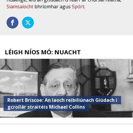
Siamsaíocht
bhríomhar agus
Spórt
.
LÉIGH NÍOS MÓ: NUACHT
Robert Briscoe: An laoch reibiliúnach Giúdach i
gcroílár straitéis Michael Collins