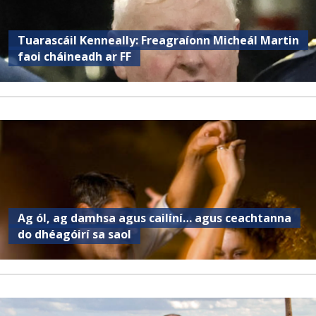
Tuarascáil Kenneally: Freagraíonn Micheál Martin
faoi cháineadh ar FF
Ag ól, ag damhsa agus cailíní… agus ceachtanna
do dhéagóirí sa saol