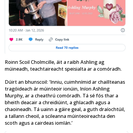
Roinn Scoil Cholmcille, áit a raibh Ashling ag
múineadh, teachtaireacht speisialta ar a comóradh.
Dúirt an bhunscoil: ‘Inniu, cuimhnímid ar chaillteanas
tragóideach ár múinteoir ionúin, Iníon Ashling
Murphy, ar a cheathrú comóradh. Tá sé fós thar a
bheith deacair a chreidiúint, a ghlacadh agus a
chaoineadh. Tá uainn a gáire geal, a guth draíochtúil,
a tallann cheoil, a scileanna múinteoireachta den
scoth agus a cairdeas iomlán.’