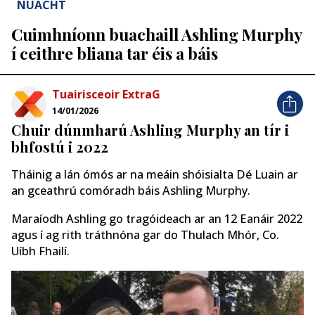
NUACHT
Cuimhníonn buachaill Ashling Murphy
í ceithre bliana tar éis a báis
Tuairisceoir ExtraG
14/01/2026
Chuir dúnmharú Ashling Murphy an tír i
bhfostú i 2022
Tháinig a lán ómós ar na meáin shóisialta Dé Luain ar
an gceathrú comóradh báis Ashling Murphy.
Maraíodh Ashling go tragóideach ar an 12 Eanáir 2022
agus í ag rith tráthnóna gar do Thulach Mhór, Co.
Uíbh Fhailí.