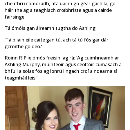
cheathrú comóradh, atá uainn go géar gach lá, go
háirithe ag a teaghlach croíbhriste agus a cairde
fairsinge.
Tá ómóis gan áireamh tugtha do Ashling.
‘Tá bliain eile caite gan tú, ach tá tú fós gar dár
gcroíthe go deo.’
Roinn RIP.ie ómós freisin, ag rá: ‘Ag cuimhneamh ar
Ashling Murphy, múinteoir agus ceoltóir cumasach a
bhfuil a solas fós ag lonrú i ngach croí a ndearna sí
teagmháil leis.’