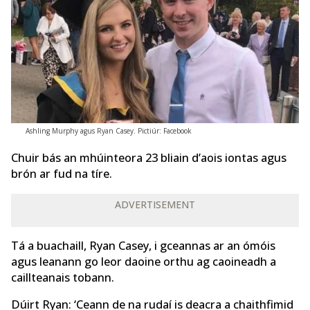
Ashling Murphy agus Ryan Casey. Pictiúr: Facebook
Chuir bás an mhúinteora 23 bliain d’aois iontas agus
brón ar fud na tíre.
ADVERTISEMENT
Tá a buachaill, Ryan Casey, i gceannas ar an ómóis
agus leanann go leor daoine orthu ag caoineadh a
caillteanais tobann.
Dúirt Ryan: ‘Ceann de na rudaí is deacra a chaithfimid