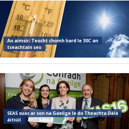
An aimsir: Teocht chomh hard le 30C an
tseachtain seo
SEAS suas ar son na Gaeilge le do Theachta Dála
áitiúil