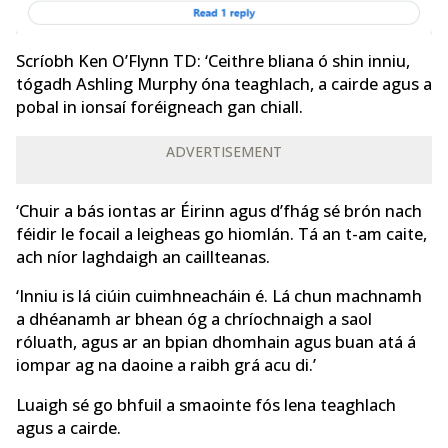
Scríobh Ken O’Flynn TD: ‘Ceithre bliana ó shin inniu,
tógadh Ashling Murphy óna teaghlach, a cairde agus a
pobal in ionsaí foréigneach gan chiall.
ADVERTISEMENT
‘Chuir a bás iontas ar Éirinn agus d’fhág sé brón nach
féidir le focail a leigheas go hiomlán. Tá an t-am caite,
ach níor laghdaigh an caillteanas.
‘Inniu is lá ciúin cuimhneacháin é. Lá chun machnamh
a dhéanamh ar bhean óg a chríochnaigh a saol
róluath, agus ar an bpian dhomhain agus buan atá á
iompar ag na daoine a raibh grá acu di.’
Luaigh sé go bhfuil a smaointe fós lena teaghlach
agus a cairde.