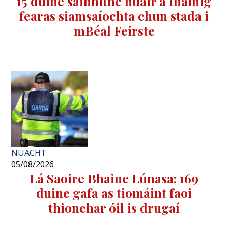
15 duine sáinnithe nuair a tháinig
fearas siamsaíochta chun stada i
mBéal Feirste
NUACHT
05/08/2026
Lá Saoire Bhainc Lúnasa: 169
duine gafa as tiomáint faoi
thionchar óil is drugaí