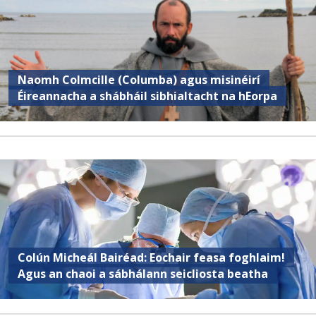
Naomh Colmcille (Columba) agus misinéirí
Éireannacha a shábháil sibhialtacht na hEorpa
Colún Micheál Bairéad: Eochair feasa foghlaim!
Agus an chaoi a sábhálann seicliosta beatha