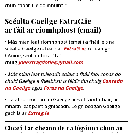
chun cabhrú le do mhuintir.’
Scéalta Gaeilge ExtraG.ie
ar fáil ar ríomhphost (email)
• Más mian leat ríomhphost (email) a fháil leis na
scéalta Gaeilge is fearr ar
ExtraG.ie
, ó Luan go
hAoine, seol an focal ‘Tá’
chuig
joeextragdotie@gmail.com
•
Más mian leat tuilleadh eolais a fháil faoi conas do
chuid Gaeilge a fheabhsú is féidir dul chuig
Conradh
na Gaeilge
agus
Foras na Gaeilge
.
• Tá athbheochan na Gaeilge ar siúl faoi láthair, ar
mhaith leat páirt a ghlacadh. Léigh beagán Gaeilge
gach lá ar
Extrag.ie
Cliceáil ar cheann de na lógónna chun an