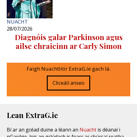
NUACHT
28/07/2026
Diagnóis galar Parkinson agus
ailse chraicinn ar Carly Simon
Faigh Nuachtlitir ExtraG.ie gach lá.
Cliceáil anseo
Lean ExtraG.ie
Bí ar an gcéad duine a léann an
Nuacht
is déanaí i
nGaeilge, leis an gclúdach is fearr ar chúrsaí reatha,