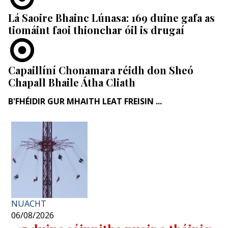
Lá Saoire Bhainc Lúnasa: 169 duine gafa as
tiomáint faoi thionchar óil is drugaí
Capaillíní Chonamara réidh don Sheó
Chapall Bhaile Átha Cliath
B'FHÉIDIR GUR MHAITH LEAT FREISIN ...
NUACHT
06/08/2026