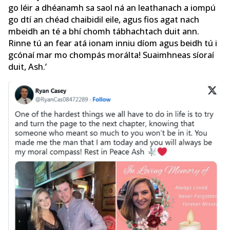
go léir a dhéanamh sa saol ná an leathanach a iompú
go dtí an chéad chaibidil eile, agus fios agat nach
mbeidh an té a bhí chomh tábhachtach duit ann.
Rinne tú an fear atá ionam inniu díom agus beidh tú i
gcónaí mar mo chompás morálta! Suaimhneas síoraí
duit, Ash.’