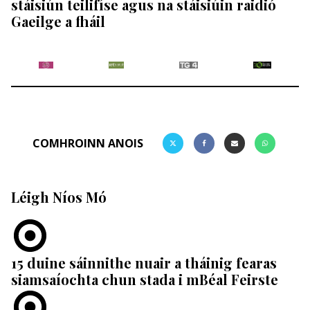
stáisiún teilifíse agus na stáisiúin raidió
Gaeilge a fháil
COMHROINN ANOIS
Léigh Níos Mó
15 duine sáinnithe nuair a tháinig fearas
siamsaíochta chun stada i mBéal Feirste