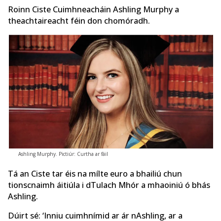
Roinn Ciste Cuimhneacháin Ashling Murphy a
theachtaireacht féin don chomóradh.
Ashling Murphy. Pictiúr: Curtha ar fáil
Tá an Ciste tar éis na mílte euro a bhailiú chun
tionscnaimh áitiúla i dTulach Mhór a mhaoiniú ó bhás
Ashling.
Dúirt sé: ‘Inniu cuimhnímid ar ár nAshling, ar a