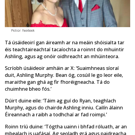
Pictiúr: Facebook
Tá úsáideoirí gan áireamh ar na meáin shóisialta tar
éis teachtaireachtaí tacaíochta a roinnt do mhuintir
Ashling, agus ag onóir oidhreacht an mhúinteora.
Scríobh úsáideoir amháin ar X: ‘Suaimhneas síoraí
duit, Ashling Murphy. Bean óg, cosúil le go leor eile,
maraithe gan ghá ag fir fhoréigneacha. Tá do
chuimhne bheo fós.’
Dúirt duine eile: ‘Táim ag guí do Ryan, teaghlach
Murphy, agus do chairde Ashling inniu. Cailín álainn
Éireannach a raibh a todhchaí ar fad roimpi.’
Roinn tríú duine: ‘Tógtha uainn i bhfad róluath, ar an
mbealach is uafásaí. Ag seoladh grá agus paidreacha