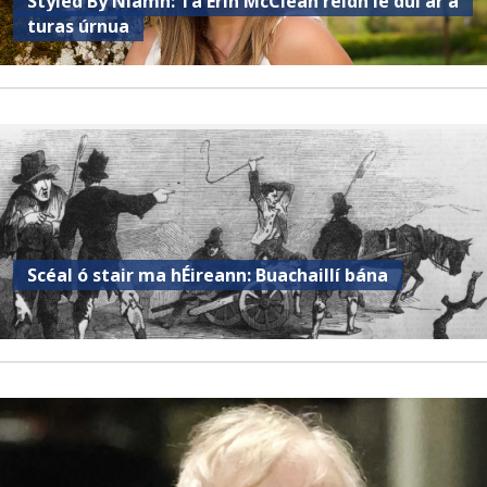
Styled By Niamh: Tá Erin McClean réidh le dul ar a
turas úrnua
Scéal ó stair ma hÉireann: Buachaillí bána