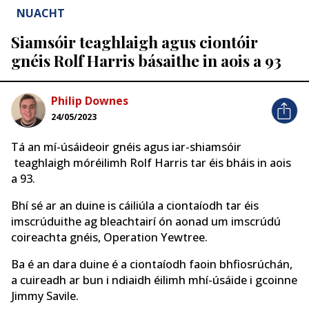
NUACHT
Siamsóir teaghlaigh agus ciontóir
gnéis Rolf Harris básaithe in aois a 93
Philip Downes
24/05/2023
Tá an mí-úsáideoir gnéis agus iar-shiamsóir
teaghlaigh móréilimh Rolf Harris tar éis bháis in aois
a 93.
Bhí sé ar an duine is cáiliúla a ciontaíodh tar éis
imscrúduithe ag bleachtairí ón aonad um imscrúdú
coireachta gnéis, Operation Yewtree.
Ba é an dara duine é a ciontaíodh faoin bhfiosrúchán,
a cuireadh ar bun i ndiaidh éilimh mhí-úsáide i gcoinne
Jimmy Savile.