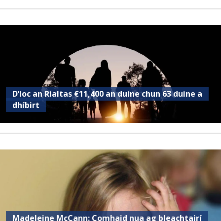
D’íoc an Rialtas €11,400 an duine chun 63 duine a
dhíbirt
Madeleine McCann: Comhaid nua ag bleachtairí