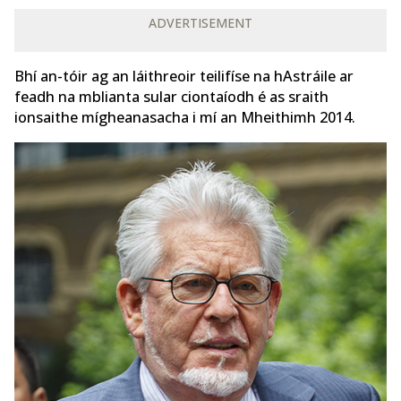
ADVERTISEMENT
Bhí an-tóir ag an láithreoir teilifíse na hAstráile ar
feadh na mblianta sular ciontaíodh é as sraith
ionsaithe mígheanasacha i mí an Mheithimh 2014.