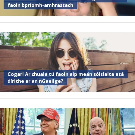
faoin bpríomh-amhrastach
Cogar! Ar chuala tú faoin aip meán sóisialta atá
dírithe ar an nGaeilge?