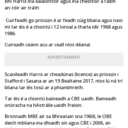
Bhí Harris ina ealaíontóir agus ina cheoltóir a raibh
an-tóir air tráth
Cuirfeadh go príosún é ar feadh cúig bliana agus naoi
mí tar éis é a chiontú i 12 ionsaí a tharla idir 1968 agus
1986.
Cuireadh ceann acu ar ceall níos déanaí.
ADVERTISEMENT
Scaoileadh Harris ar cheadúnas (licence) as príosún i
Stafford i Sasana ar an 19 Bealtaine 2017, níos lú ná trí
bliana tar éis tosú ar a phianbhreith.
Tar éis é a chiontú baineadh a CBE uaidh. Baineadh
onóracha na hAstráile uaidh freisin.
Bronnadh MBE air sa Bhreatain sna 1960í, le OBE
deich mbliana ina dhiaidh sin agus CBE i 2006, an