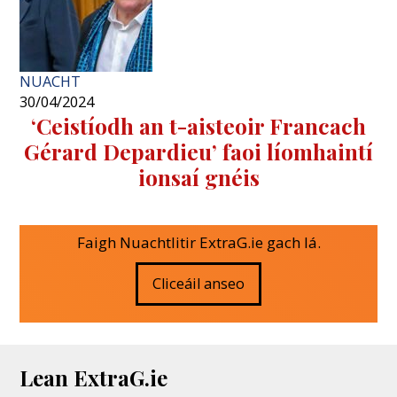
NUACHT
30/04/2024
‘Ceistíodh an t-aisteoir Francach
Gérard Depardieu’ faoi líomhaintí
ionsaí gnéis
Faigh Nuachtlitir ExtraG.ie gach lá.
Cliceáil anseo
Lean ExtraG.ie