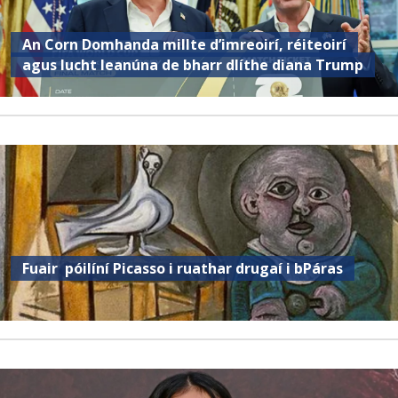
An Corn Domhanda millte d’imreoirí, réiteoirí
agus lucht leanúna de bharr dlíthe diana Trump
Fuair ​​ póilíní Picasso i ruathar drugaí i bPáras