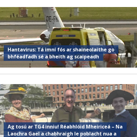
Hantavirus: Tá imní fós ar shaineolaithe go
bhféadfadh sé a bheith ag scaipeadh
Ag tosú ar TG4 inniu! Réabhlóid Mheiriceá – Na
Laochra Gael a chabhraigh le poblacht nua a