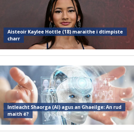
Aisteoir Kaylee Hottle (18) maraithe i dtimpiste
charr
Intleacht Shaorga (AI) agus an Ghaeilge: An rud
maith é?