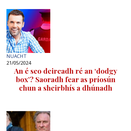
NUACHT
21/05/2024
An é seo deireadh ré an ‘dodgy
box’? Saoradh fear as príosún
chun a sheirbhís a dhúnadh