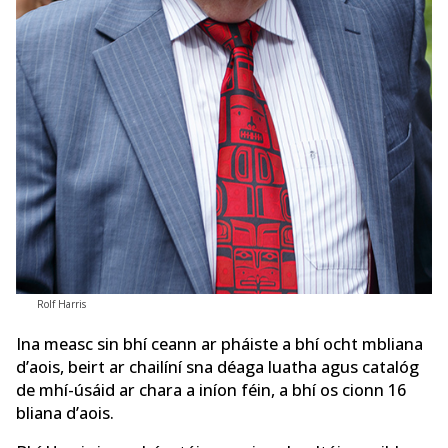
Rolf Harris
Ina measc sin bhí ceann ar pháiste a bhí ocht mbliana
d’aois, beirt ar chailíní sna déaga luatha agus catalóg
de mhí-úsáid ar chara a iníon féin, a bhí os cionn 16
bliana d’aois.