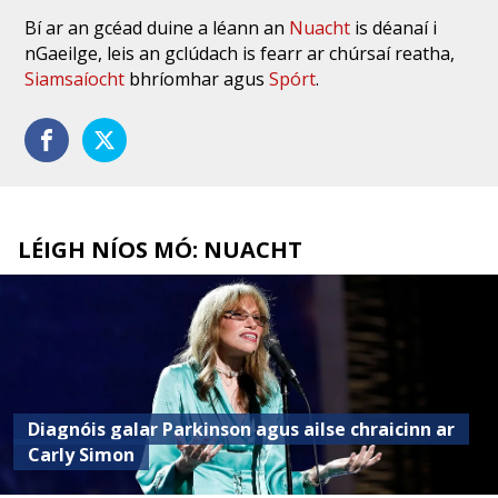
Bí ar an gcéad duine a léann an
Nuacht
is déanaí i
nGaeilge, leis an gclúdach is fearr ar chúrsaí reatha,
Siamsaíocht
bhríomhar agus
Spórt
.
LÉIGH NÍOS MÓ: NUACHT
Diagnóis galar Parkinson agus ailse chraicinn ar
Carly Simon