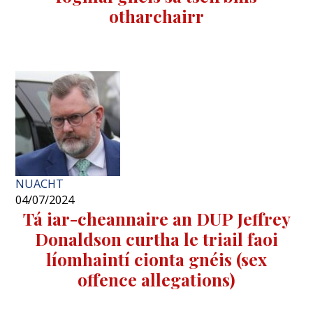
otharchairr
NUACHT
04/07/2024
Tá iar-cheannaire an DUP Jeffrey
Donaldson curtha le triail faoi
líomhaintí cionta gnéis (sex
offence allegations)