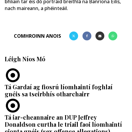
bhliain tar éis dó portráid breithlá na Banríona Eilís,
nach maireann, a phéinteáil.
COMHROINN ANOIS
Léigh Níos Mó
Tá Gardaí ag fiosrú líomhaintí foghlaí
gnéis sa tseirbhís otharchairr
Tá iar-cheannaire an DUP Jeffrey
Donaldson curtha le triail faoi líomhaintí
cionta gnéis (sex offence allegations)