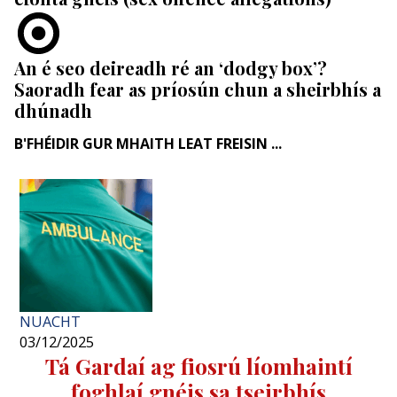
An é seo deireadh ré an ‘dodgy box’?
Saoradh fear as príosún chun a sheirbhís a
dhúnadh
B'FHÉIDIR GUR MHAITH LEAT FREISIN ...
NUACHT
03/12/2025
Tá Gardaí ag fiosrú líomhaintí
foghlaí gnéis sa tseirbhís