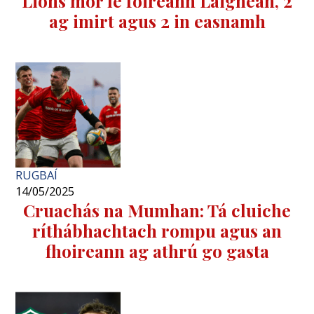
Lions mór le foireann Laighean, 2
ag imirt agus 2 in easnamh
RUGBAÍ
14/05/2025
Cruachás na Mumhan: Tá cluiche
ríthábhachtach rompu agus an
fhoireann ag athrú go gasta