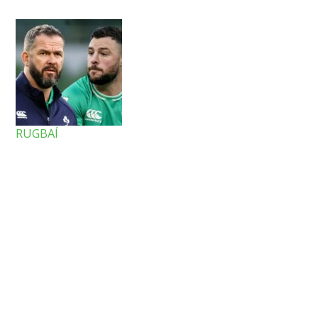
RUGBAÍ
15/02/2024
Deir Andy Farrell go bhfuil ‘fadhb’
ag Éirinn roimh chluiche na Sé
Náisiún in aghaidh na Breataine
Bige