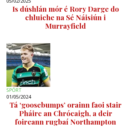
05/02/2025
Is dúshlán mór é Rory Darge do
chluiche na Sé Náisiún i
Murrayfield
SPÓRT
01/05/2024
Tá ‘goosebumps’ orainn faoi stair
Pháirc an Chrócaigh, a deir
foireann rugbaí Northampton