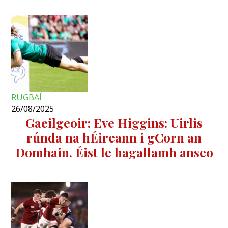
RUGBAÍ
26/08/2025
Gaeilgeoir: Eve Higgins: Uirlis
rúnda na hÉireann i gCorn an
Domhain. Éist le hagallamh anseo