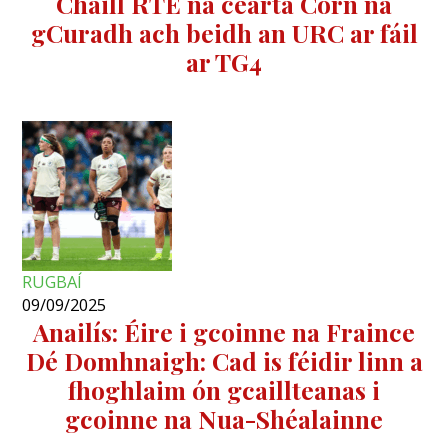
Chaill RTÉ na cearta Corn na
gCuradh ach beidh an URC ar fáil
ar TG4
RUGBAÍ
09/09/2025
Anailís: Éire i gcoinne na Fraince
Dé Domhnaigh: Cad is féidir linn a
fhoghlaim ón gcaillteanas i
gcoinne na Nua-Shéalainne