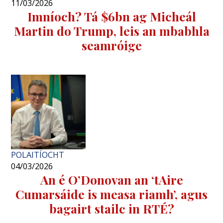
11/03/2026
Imníoch? Tá $6bn ag Micheál
Martin do Trump, leis an mbabhla
seamróige
POLAITÍOCHT
04/03/2026
An é O’Donovan an ‘tAire
Cumarsáide is measa riamh’, agus
bagairt stailc in RTÉ?