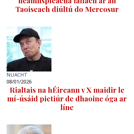
neamhspleácha iallach ar an
Taoiseach diúltú do Mercosur
NUACHT
08/01/2026
Rialtais na hÉireann v X maidir le
mí-úsáid pictiúr de dhaoine óga ar
líne