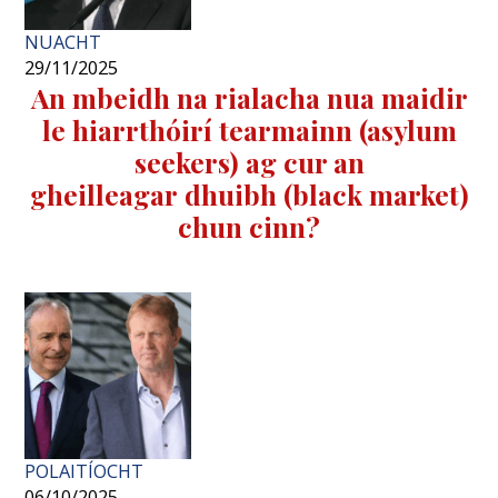
NUACHT
29/11/2025
An mbeidh na rialacha nua maidir
le hiarrthóirí tearmainn (asylum
seekers) ag cur an
gheilleagar dhuibh (black market)
chun cinn?
POLAITÍOCHT
06/10/2025