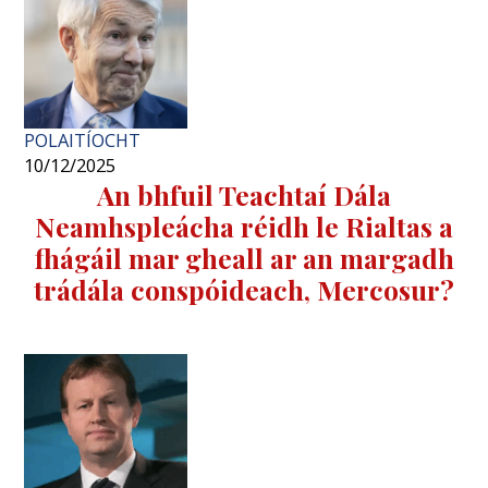
POLAITÍOCHT
10/12/2025
An bhfuil Teachtaí Dála
Neamhspleácha réidh le Rialtas a
fhágáil mar gheall ar an margadh
trádála conspóideach, Mercosur?