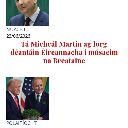
NUACHT
23/06/2026
Tá Micheál Martin ag lorg
déantáin Éireannacha i músaeim
na Breataine
POLAITÍOCHT