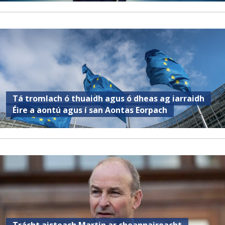
Tá tromlach ó thuaidh agus ó dheas ag iarraidh
Éire a aontú agus í san Aontas Eorpach
Trácht aisteach Martin ar cheannaireacht