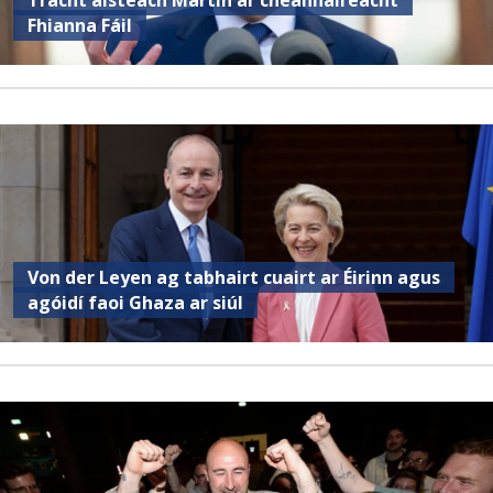
Fhianna Fáil
Von der Leyen ag tabhairt cuairt ar Éirinn agus
agóidí faoi Ghaza ar siúl