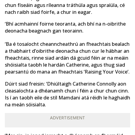
chun físeáin agus ríleanna tráthúla agus spraíúla, cé
nach raibh siad foirfe, a chur in eagar.
‘Bhí acmhainní foirne teoranta, ach bhí na n-oibrithe
deonacha beagnach gan teorainn.
‘Ba é tosaíocht cheanncheathrú an fheachtais bealach
a thabhairt d’oibrithe deonacha chun cur le hábhar an
fheachtais, rinne siad ardán dá gcuid féin ar na meáin
shóisialta taobh le hardán Catherine, agus thug siad
pearsantú do mana an fheachtais ‘Raising Your Voice’.
Dúirt siad freisin: ‘Dhiúltaigh Catherine Connolly aon
cleasaíochta a dhéanamh chun í féin a chur chun cinn.
Is í an taobh eile de stíl Mamdani atá réidh le haghaidh
na meán sóisialta.
ADVERTISEMENT