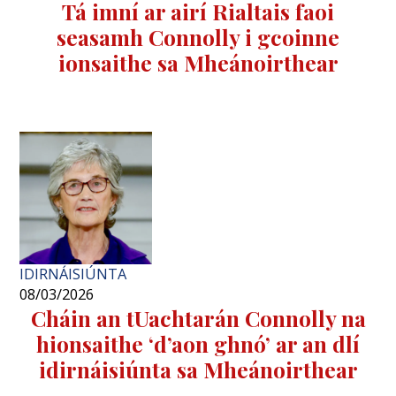
Tá imní ar airí Rialtais faoi
seasamh Connolly i gcoinne
ionsaithe sa Mheánoirthear
IDIRNÁISIÚNTA
08/03/2026
Cháin an tUachtarán Connolly na
hionsaithe ‘d’aon ghnó’ ar an dlí
idirnáisiúnta sa Mheánoirthear