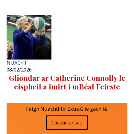
NUACHT
08/02/2026
Gliondar ar Catherine Connolly le
cispheil a imirt i mBéal Feirste
Faigh Nuachtlitir ExtraG.ie gach lá.
Cliceáil anseo