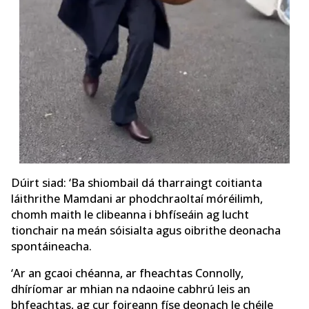
Dúirt siad: ‘Ba shiombail dá tharraingt
coitianta
láithrithe Mamdani ar phodchraoltaí móréilimh,
chomh maith le clibeanna i bhfíseáin ag lucht
tionchair na meán sóisialta agus oibrithe deonacha
spontáineacha.
‘Ar an gcaoi chéanna, ar fheachtas Connolly,
dhíríomar ar mhian na ndaoine cabhrú leis an
bhfeachtas, ag cur foireann físe deonach le chéile