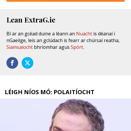
Lean ExtraG.ie
Bí ar an gcéad duine a léann an
Nuacht
is déanaí i
nGaeilge, leis an gclúdach is fearr ar chúrsaí reatha,
Siamsaíocht
bhríomhar agus
Spórt
.
LÉIGH NÍOS MÓ: POLAITÍOCHT