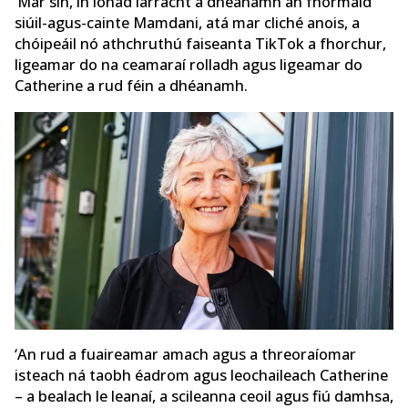
‘Mar sin, in ionad iarracht a dhéanamh an fhormáid
siúil-agus-cainte Mamdani, atá mar cliché anois, a
chóipeáil nó athchruthú faiseanta TikTok a fhorchur,
ligeamar do na ceamaraí rolladh agus ligeamar do
Catherine a rud féin a dhéanamh.
‘An rud a fuaireamar amach agus a threoraíomar
isteach ná taobh éadrom agus leochaileach Catherine
– a bealach le leanaí, a scileanna ceoil agus fiú damhsa,