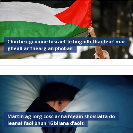
Cluiche i gcoinne Iosrael ‘le bogadh thar lear’ mar
gheall ar fhearg an phobail
Martin ag lorg cosc ar na meáin shóisialta do
leanaí faoi bhun 16 bliana d’aois