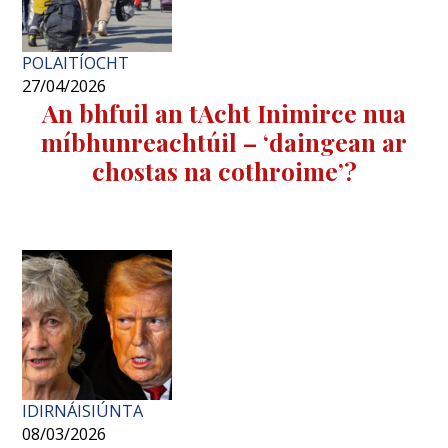
POLAITÍOCHT
27/04/2026
An bhfuil an tAcht Inimirce nua
míbhunreachtúil – ‘daingean ar
chostas na cothroime’?
IDIRNÁISIÚNTA
08/03/2026