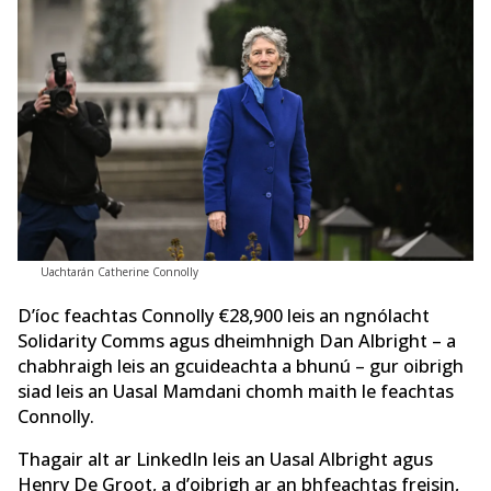
Uachtarán Catherine Connolly
D’íoc feachtas Connolly €28,900 leis an ngnólacht
Solidarity Comms agus dheimhnigh Dan Albright – a
chabhraigh leis an gcuideachta a bhunú – gur oibrigh
siad leis an Uasal Mamdani chomh maith le feachtas
Connolly.
Thagair alt ar LinkedIn leis an Uasal Albright agus
Henry De Groot, a d’oibrigh ar an bhfeachtas freisin,