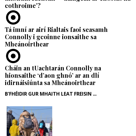
cothroime’?
Tá imní ar airí Rialtais faoi seasamh
Connolly i gcoinne ionsaithe sa
Mheánoirthear
Cháin an tUachtarán Connolly na
hionsaithe ‘d’aon ghnó’ ar an dlí
idirnáisiúnta sa Mheánoirthear
B'FHÉIDIR GUR MHAITH LEAT FREISIN ...