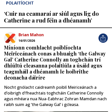
POLAITÍOCHT
‘Cuir na ceamaraí ar siúl agus lig do
Catherine a rud féin a dhéanamh’
Brian Mahon
16/01/2026
Míníonn comhlacht poiblíochta
Meiriceánach conas a bhuaigh ‘the Galway
Gal’ Catherine Connolly an toghchán trí
dhiúltú cleasanna polaitiúla a úsáid agus
teagmháil a dhéanamh le hoibrithe
deonacha dáiríre
Nocht gnólacht caidreamh poiblí Meiriceánach a
d’oibrigh d’fheachtais toghcháin Catherine Connolly
agus mhéara nua Nua-Eabhrac Zohran Mamdan nach
raibh suim ag ‘the Galway Gal’ i gcleasa.