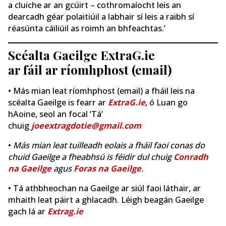
a cluiche ar an gcúirt – cothromaíocht leis an
dearcadh géar polaitiúil a labhair sí leis a raibh sí
réasúnta cáiliúil as roimh an bhfeachtas.’
Scéalta Gaeilge ExtraG.ie
ar fáil ar ríomhphost (email)
• Más mian leat ríomhphost (email) a fháil leis na
scéalta Gaeilge is fearr ar
ExtraG.ie
, ó Luan go
hAoine, seol an focal ‘Tá’
chuig
joeextragdotie@gmail.com
•
Más mian leat tuilleadh eolais a fháil faoi conas do
chuid Gaeilge a fheabhsú is féidir dul chuig
Conradh
na Gaeilge
agus
Foras na Gaeilge
.
• Tá athbheochan na Gaeilge ar siúl faoi láthair, ar
mhaith leat páirt a ghlacadh. Léigh beagán Gaeilge
gach lá ar
Extrag.ie