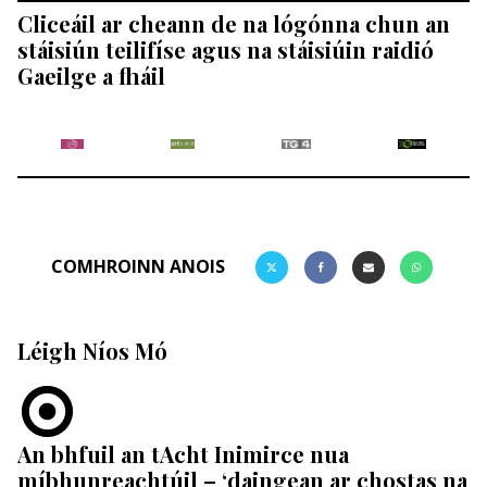
Cliceáil ar cheann de na lógónna chun an
stáisiún teilifíse agus na stáisiúin raidió
Gaeilge a fháil
COMHROINN ANOIS
Léigh Níos Mó
An bhfuil an tAcht Inimirce nua
míbhunreachtúil – ‘daingean ar chostas na