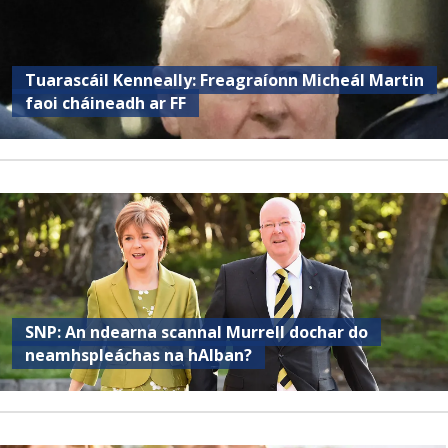
Tuarascáil Kenneally: Freagraíonn Micheál Martin
faoi cháineadh ar FF
SNP: An ndearna scannal Murrell dochar do
neamhspleáchas na hAlban?