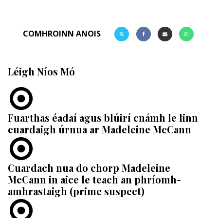
COMHROINN ANOIS
Léigh Níos Mó
Fuarthas éadaí agus blúirí cnámh le linn
cuardaigh úrnua ar Madeleine McCann
Cuardach nua do chorp Madeleine
McCann in aice le teach an phríomh-
amhrastaigh (prime suspect)