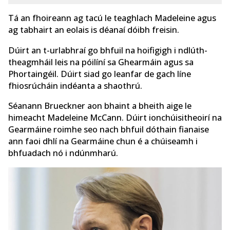
Tá an fhoireann ag tacú le teaghlach Madeleine agus
ag tabhairt an eolais is déanaí dóibh freisin.
Dúirt an t-urlabhraí go bhfuil na hoifigigh i ndlúth-
theagmháil leis na póilíní sa Ghearmáin agus sa
Phortaingéil. Dúirt siad go leanfar de gach líne
fhiosrúcháin indéanta a shaothrú.
Séanann Brueckner aon bhaint a bheith aige le
himeacht Madeleine McCann. Dúirt ionchúisitheoirí na
Gearmáine roimhe seo nach bhfuil dóthain fianaise
ann faoi dhlí na Gearmáine chun é a chúiseamh i
bhfuadach nó i ndúnmharú.