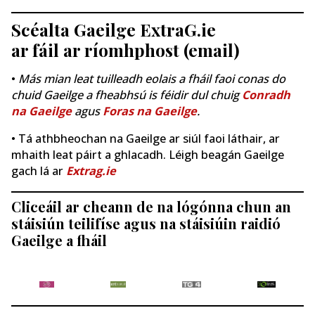
Scéalta Gaeilge ExtraG.ie
ar fáil ar ríomhphost (email)
•
Más mian leat tuilleadh eolais a fháil faoi conas do
chuid Gaeilge a fheabhsú is féidir dul chuig
Conradh
na Gaeilge
agus
Foras na Gaeilge
.
• Tá athbheochan na Gaeilge ar siúl faoi láthair, ar
mhaith leat páirt a ghlacadh. Léigh beagán Gaeilge
gach lá ar
Extrag.ie
Cliceáil ar cheann de na lógónna chun an
stáisiún teilifíse agus na stáisiúin raidió
Gaeilge a fháil