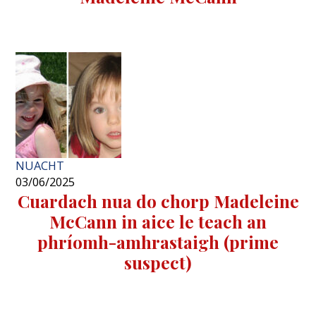
NUACHT
03/06/2025
Cuardach nua do chorp Madeleine
McCann in aice le teach an
phríomh-amhrastaigh (prime
suspect)