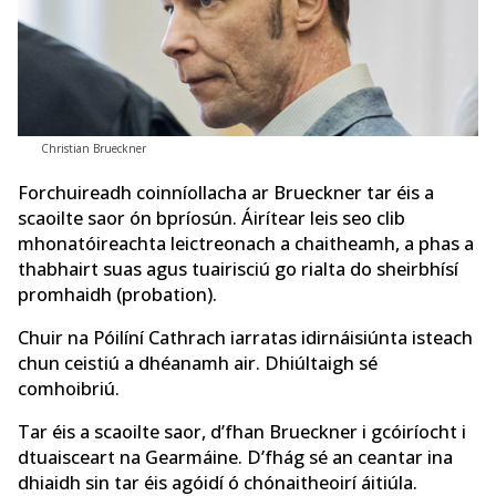
Christian Brueckner
Forchuireadh coinníollacha ar Brueckner tar éis a
scaoilte saor ón bpríosún. Áirítear leis seo clib
mhonatóireachta leictreonach a chaitheamh, a phas a
thabhairt suas agus tuairisciú go rialta do sheirbhísí
promhaidh (probation).
Chuir na Póilíní Cathrach iarratas idirnáisiúnta isteach
chun ceistiú a dhéanamh air. Dhiúltaigh sé
comhoibriú.
Tar éis a scaoilte saor, d’fhan Brueckner i gcóiríocht i
dtuaisceart na Gearmáine. D’fhág sé an ceantar ina
dhiaidh sin tar éis agóidí ó chónaitheoirí áitiúla.