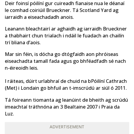
Deir foinsí póilíní gur cuireadh fianaise nua le déanaí
le comhad coiriúil Brueckner. Tá Scotland Yard ag
iarraidh a eiseachadadh anois.
Leanann bleachtairí ar aghaidh ag iarraidh Brueckner
a thabhairt chun trialach i ndáil le fuadach an chailín
trí bliana d’aois.
Mar sin féin, is dócha go dtógfaidh aon phróiseas
eiseachadta tamall fada agus go bhféadfadh sé nach
n-éireoidh leis.
I ráiteas, dúirt urlabhraí de chuid na bPóilíní Cathrach
(Met) i Londain go bhfuil an t-imscrúdú ar siúl ó 2011.
Tá foireann tiomanta ag leanúint de bheith ag scrúdú
imeachtaí tráthnóna an 3 Bealtaine 2007 i Praia da
Luz.
ADVERTISEMENT