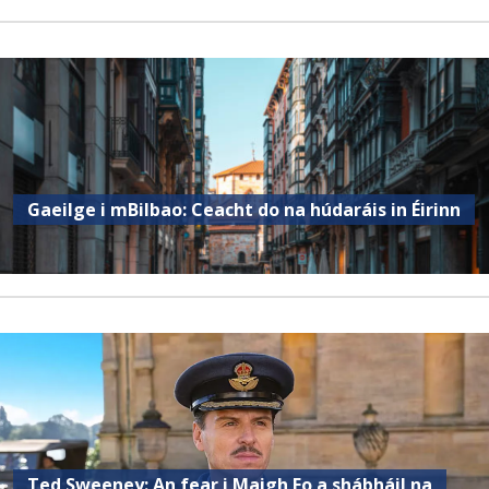
Gaeilge i mBilbao: Ceacht do na húdaráis in Éirinn
Ted Sweeney: An fear i Maigh Eo a shábháil na