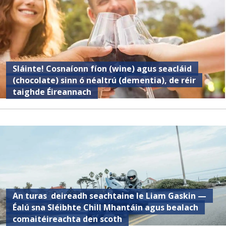
Sláinte! Cosnaíonn fíon (wine) agus seacláid
(chocolate) sinn ó néaltrú (dementia), de réir
taighde Éireannach
An turas deireadh seachtaine le Liam Gaskin —
Éalú sna Sléibhte Chill Mhantáin agus bealach
comaitéireachta den scoth