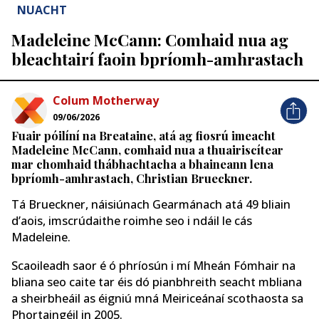
NUACHT
Madeleine McCann: Comhaid nua ag
bleachtairí faoin bpríomh-amhrastach
Colum Motherway
09/06/2026
Fuair ​​póilíní na Breataine, atá ag fiosrú imeacht
Madeleine McCann, comhaid nua a thuairiscítear
mar chomhaid thábhachtacha a bhaineann lena
bpríomh-amhrastach, Christian Brueckner.
Tá Brueckner, náisiúnach Gearmánach atá 49 bliain
d’aois, imscrúdaithe roimhe seo i ndáil le cás
Madeleine.
Scaoileadh saor é ó phríosún i mí Mheán Fómhair na
bliana seo caite tar éis dó pianbhreith seacht mbliana
a sheirbheáil as éigniú mná Meiriceánaí scothaosta sa
Phortaingéil in 2005.