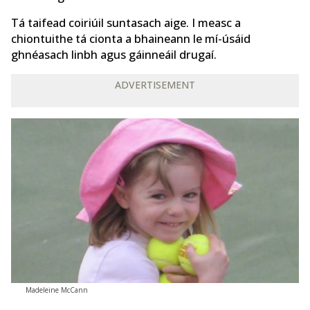
Tá taifead coiriúil suntasach aige. I measc a
chiontuithe tá cionta a bhaineann le mí-úsáid
ghnéasach linbh agus gáinneáil drugaí.
ADVERTISEMENT
Madeleine McCann