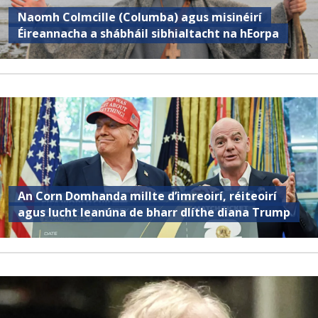
Naomh Colmcille (Columba) agus misinéirí
Éireannacha a shábháil sibhialtacht na hEorpa
An Corn Domhanda millte d’imreoirí, réiteoirí
agus lucht leanúna de bharr dlíthe diana Trump