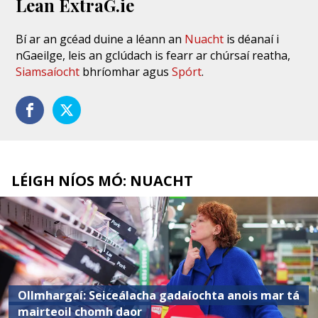
Lean ExtraG.ie
Bí ar an gcéad duine a léann an
Nuacht
is déanaí i
nGaeilge, leis an gclúdach is fearr ar chúrsaí reatha,
Siamsaíocht
bhríomhar agus
Spórt
.
LÉIGH NÍOS MÓ: NUACHT
Ollmhargaí: Seiceálacha gadaíochta anois mar tá
mairteoil chomh daor