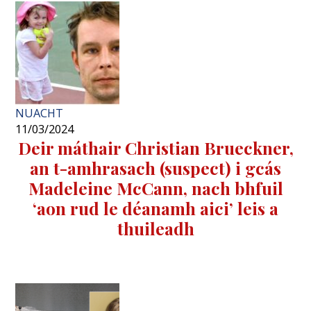
NUACHT
11/03/2024
Deir máthair Christian Brueckner,
an t-amhrasach (suspect) i gcás
Madeleine McCann, nach bhfuil
‘aon rud le déanamh aici’ leis a
thuileadh