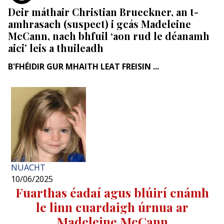
Deir máthair Christian Brueckner, an t-
amhrasach (suspect) i gcás Madeleine
McCann, nach bhfuil ‘aon rud le déanamh
aici’ leis a thuileadh
B'FHÉIDIR GUR MHAITH LEAT FREISIN ...
NUACHT
10/06/2025
Fuarthas éadaí agus blúirí cnámh
le linn cuardaigh úrnua ar
Madeleine McCann