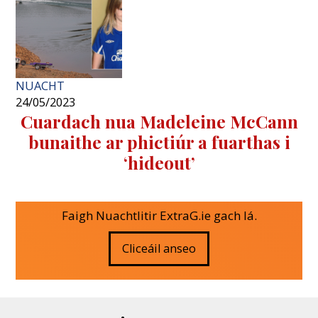
NUACHT
24/05/2023
Cuardach nua Madeleine McCann
bunaithe ar phictiúr a fuarthas i
‘hideout’
Faigh Nuachtlitir ExtraG.ie gach lá.
Cliceáil anseo