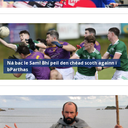
Ná bac le Sam! Bhí peil den chéad scoth againn i
bParthas