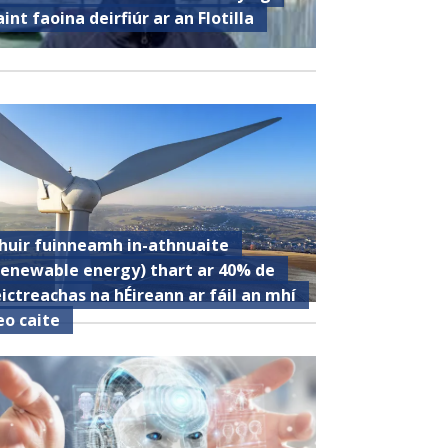
aint faoina deirfiúr ar an Flotilla
huir fuinneamh in-athnuaite
renewable energy) thart ar 40% de
eictreachas na hÉireann ar fáil an mhí
eo caite