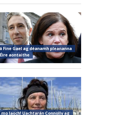
á Fine Gael ag déanamh pleananna
’Éire aontaithe
í mo laoch! Uachtarán Connolly ag