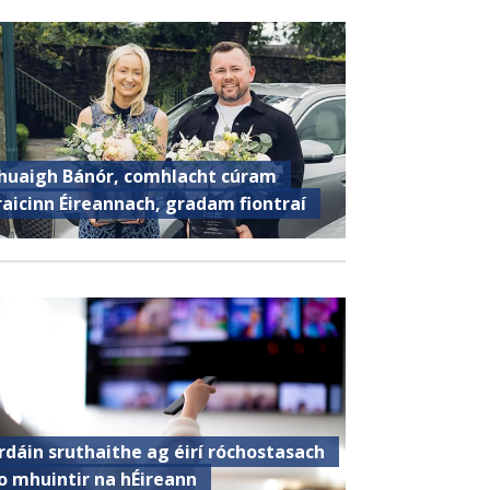
huaigh Bánór, comhlacht cúram
raicinn Éireannach, gradam fiontraí
rdáin sruthaithe ag éirí róchostasach
o mhuintir na hÉireann