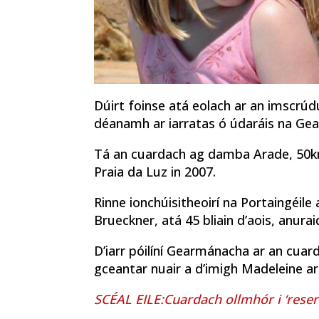
Dúirt foinse atá eolach ar an imscrúd
déanamh ar iarratas ó údaráis na Ge
Tá an cuardach ag damba Arade, 50km 
Praia da Luz in 2007.
Rinne ionchúisitheoirí na Portaingéile
Brueckner, atá 45 bliain d’aois, anurai
D’iarr póilíní Gearmánacha ar an cuar
gceantar nuair a d’imigh Madeleine ar i
SCÉAL EILE:Cuardach ollmhór i ‘rese