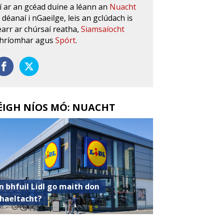
í ar an gcéad duine a léann an
Nuacht
s déanaí i nGaeilge, leis an gclúdach is
earr ar chúrsaí reatha,
Siamsaíocht
hríomhar agus
Spórt
.
ÉIGH NÍOS MÓ: NUACHT
n bhfuil Lidl go maith don
haeltacht?