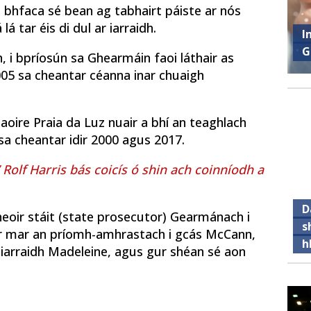
o bhfaca sé bean ag tabhairt páiste ar nós
 tar éis di dul ar iarraidh.
I
G
 i bpríosún sa Ghearmáin faoi láthair as
 2005 sa cheantar céanna inar chuaigh
 saoire Praia da Luz nuair a bhí an teaghlach
sa cheantar idir 2000 agus 2017.
’ Rolf Harris bás coicís ó shin ach coinníodh a
D
heoir stáit (state prosecutor) Gearmánach i
s
er mar an príomh-amhrastach i gcás McCann,
h
 iarraidh Madeleine, agus gur shéan sé aon