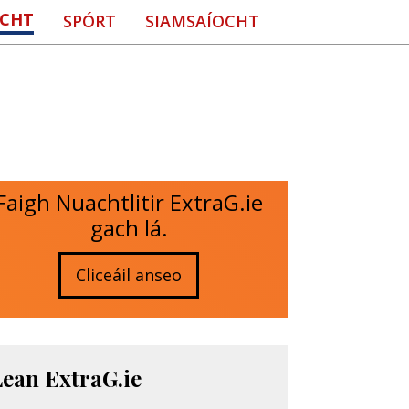
CHT
SPÓRT
SIAMSAÍOCHT
Faigh Nuachtlitir ExtraG.ie
gach lá.
Cliceáil anseo
Lean ExtraG.ie