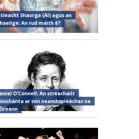
ntleacht Shaorga (AI) agus an
haeilge: An rud maith é?
aniel O’Connell: An streachailt
híochánta ar son neamhspleáchas na
Éireann