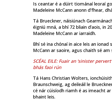
Is ceantar é a dúirt tiománaí leoraí g
Madeleine McCann anonn d’fhear, dhá lá
Tá Brueckner, náisiúnach Gearmánach,
éigniú mná, a bhí 72 bliain d’aois, in
Madeleine McCann ar iarraidh.
Bhí sé ina chónaí in aice leis an ionad
McCann ar saoire, agus chaith sé am 
SCÉAL EILE: Fuair an ‘sinister pervert
bhás faoi rún
Tá Hans Christian Wolters, ionchúisit
Braunschweig, ag deileáil le Brueckn
cé nár cúisíodh riamh é as imeacht ar
bhaint leis.