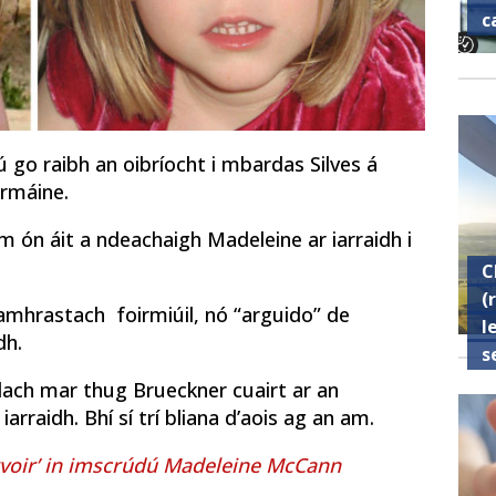
c
ú go raibh an oibríocht i mbardas Silves á
armáine.
ón áit a ndeachaigh Madeleine ar iarraidh i
C
(
 amhrastach foirmiúil, nó “arguido” de
l
dh.
s
dach mar thug Brueckner cuairt ar an
arraidh. Bhí sí trí bliana d’aois ag an am.
rvoir’ in imscrúdú Madeleine McCann