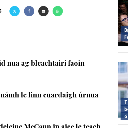
S
B
F
 nua ag bleachtairí faoin
 cnámh le linn cuardaigh úrnua
T
b
ó
leine McCann in aice le teach