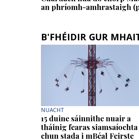
an phríomh-amhrastaigh (p
B'FHÉIDIR GUR MHAITH
NUACHT
15 duine sáinnithe nuair a
tháinig fearas siamsaíochta
chun stada i mBéal Feirste