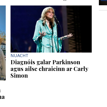
NUACHT
Diagnóis galar Parkinson
agus ailse chraicinn ar Carly
Simon
h
ha