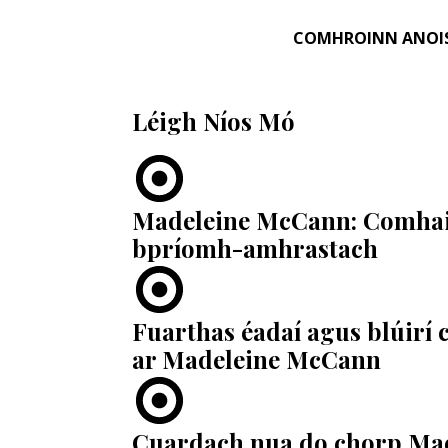
COMHROINN ANOI
Léigh Níos Mó
Madeleine McCann: Comhaid
bpríomh-amhrastach
Fuarthas éadaí agus blúirí
ar Madeleine McCann
Cuardach nua do chorp Made