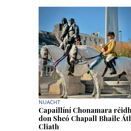
NUACHT
Capaillíní Chonamara réid
don Sheó Chapall Bhaile Át
Cliath