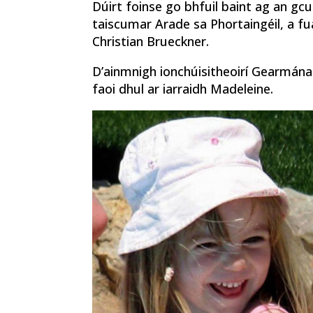
Dúirt foinse go bhfuil baint ag an gc
taiscumar Arade sa Phortaingéil, a f
Christian Brueckner.
D’ainmnigh ionchúisitheoirí Gearmána
faoi dhul ar iarraidh Madeleine.