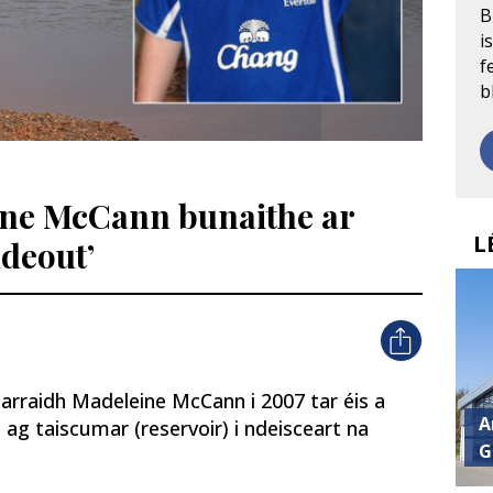
B
i
f
b
ne McCann bunaithe ar
L
ideout’
 iarraidh Madeleine McCann i 2007 tar éis a
A
 ag taiscumar (reservoir) i ndeisceart na
G