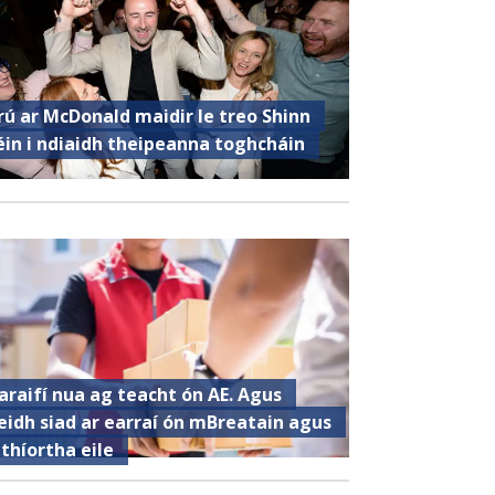
rú ar McDonald maidir le treo Shinn
éin i ndiaidh theipeanna toghcháin
araifí nua ag teacht ón AE. Agus
eidh siad ar earraí ón mBreatain agus
 thíortha eile