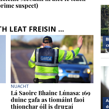
rime suspect)
 LEAT FREISIN ...
B
c
NUACHT
Lá Saoire Bhainc Lúnasa: 169
duine gafa as tiomáint faoi
A
thionchar óil is drugaí
d