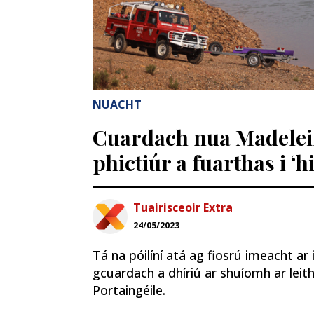
NUACHT
Cuardach nua Madelei
phictiúr a fuarthas i ‘h
Tuairisceoir Extra
24/05/2023
Tá na póilíní atá ag fiosrú imeacht ar
gcuardach a dhíriú ar shuíomh ar leith
Portaingéile.