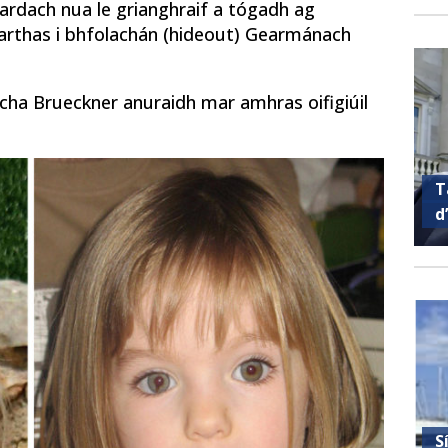
uardach nua le grianghraif a tógadh ag
uarthas i bhfolachán (hideout) Gearmánach
cha Brueckner anuraidh mar amhras oifigiúil
T
d
S