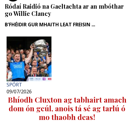
Ródaí Raidió na Gaeltachta ar an mbóthar
go Willie Clancy
B'FHÉIDIR GUR MHAITH LEAT FREISIN ...
SPÓRT
09/07/2026
Bhíodh Cluxton ag tabhairt amach
dom ón gcúl, anois tá sé ag tarlú ó
mo thaobh deas!