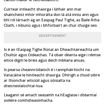
Cuirtear intleacht shaorga i láthair ann mar
shaincheist mhór mhorálta don lá atá inniu ann agus
bhí ról lárnach ag an Easpag Paul Tighe, as Baile Átha
Cliath, i mbunú agus i bhforbairt an chur chuige seo.
ADVERTISEMENT
Is é an tEaspag Tighe Rúnaí an Dheachtaireachta um
Chultúr agus Oideachas. Tá obair déanta aige i réimse
eitice digití le breis agus deich mbliana anuas.
Is pearsa cheannródaíoch é i rannpháirtíocht na
Vatacáine le hintleacht shaorga. Dhírigh a chuid oibre
ar thionchar eiticiúil agus sóisialta na
dteicneolaíochtaí nua.
Leagann sé amach seasamh na hEaglaise i dtéarmaí
soiléire comhsheasmhacha.