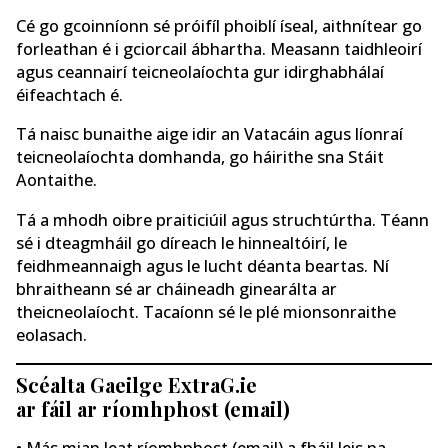
Cé go gcoinníonn sé próifíl phoiblí íseal, aithnítear go
forleathan é i gciorcail ábhartha. Measann taidhleoirí
agus ceannairí teicneolaíochta gur idirghabhálaí
éifeachtach é.
Tá naisc bunaithe aige idir an Vatacáin agus líonraí
teicneolaíochta domhanda, go háirithe sna Stáit
Aontaithe.
Tá a mhodh oibre praiticiúil agus struchtúrtha. Téann
sé i dteagmháil go díreach le hinnealtóirí, le
feidhmeannaigh agus le lucht déanta beartas. Ní
bhraitheann sé ar cháineadh ginearálta ar
theicneolaíocht. Tacaíonn sé le plé mionsonraithe
eolasach.
Scéalta Gaeilge ExtraG.ie
ar fáil ar ríomhphost (email)