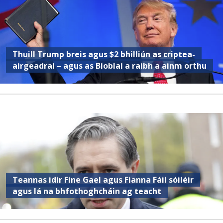
Thuill Trump breis agus $2 bhilliún as criptea-
airgeadraí – agus as Bíoblaí a raibh a ainm orthu
Teannas idir Fine Gael agus Fianna Fáil sóiléir
agus lá na bhfothoghcháin ag teacht