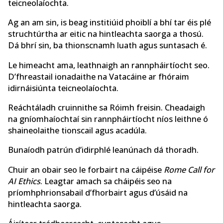
teicneolaíochta.
Ag an am sin, is beag institiúid phoiblí a bhí tar éis plé
struchtúrtha ar eitic na hintleachta saorga a thosú.
Dá bhrí sin, ba thionscnamh luath agus suntasach é.
Le himeacht ama, leathnaigh an rannpháirtíocht seo.
D’fhreastail ionadaithe na Vatacáine ar fhóraim
idirnáisiúnta teicneolaíochta.
Reáchtáladh cruinnithe sa Róimh freisin. Cheadaigh
na gníomhaíochtaí sin rannpháirtíocht níos leithne ó
shaineolaithe tionscail agus acadúla.
Bunaíodh patrún d’idirphlé leanúnach dá thoradh.
Chuir an obair seo le forbairt na cáipéise
Rome Call for
AI Ethics
. Leagtar amach sa cháipéis seo na
príomhphrionsabail d’fhorbairt agus d’úsáid na
hintleachta saorga.