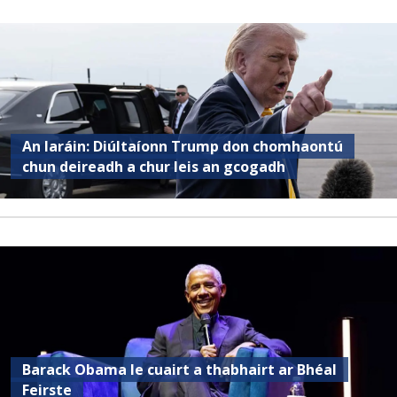
An Iaráin: Diúltaíonn Trump don chomhaontú
chun deireadh a chur leis an gcogadh
Barack Obama le cuairt a thabhairt ar Bhéal
Feirste