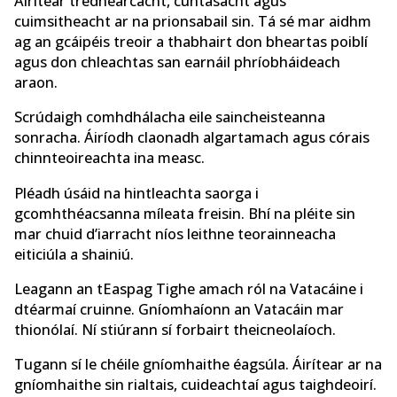
Áirítear trédhearcacht, cuntasacht agus
cuimsitheacht ar na prionsabail sin. Tá sé mar aidhm
ag an gcáipéis treoir a thabhairt don bheartas poiblí
agus don chleachtas san earnáil phríobháideach
araon.
Scrúdaigh comhdhálacha eile saincheisteanna
sonracha. Áiríodh claonadh algartamach agus córais
chinnteoireachta ina measc.
Pléadh úsáid na hintleachta saorga i
gcomhthéacsanna míleata freisin. Bhí na pléite sin
mar chuid d’iarracht níos leithne teorainneacha
eiticiúla a shainiú.
Leagann an tEaspag Tighe amach ról na Vatacáine i
dtéarmaí cruinne. Gníomhaíonn an Vatacáin mar
thionólaí. Ní stiúrann sí forbairt theicneolaíoch.
Tugann sí le chéile gníomhaithe éagsúla. Áirítear ar na
gníomhaithe sin rialtais, cuideachtaí agus taighdeoirí.