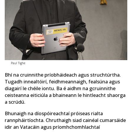
Paul Tighe
Bhí na cruinnithe príobháideach agus struchtúrtha.
Tugadh innealtóirí, feidhmeannaigh, fealsúna agus
diagairí le chéile iontu. Ba é aidhm na gcruinnithe
ceisteanna eiticiúla a bhaineann le hintleacht shaorga
a scrúdú.
Bhunaigh na díospóireachtaí próiseas rialta
rannpháirtíochta. Chruthaigh siad cainéal cumarsáide
idir an Vatacáin agus príomhchomhlachtaí