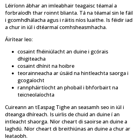
Léiríonn ábhar an imleabhair teagaisc téamaí a
forbraíodh thar roinnt blianta. Tá na téamaí sin le fáil
i gcomhdhálacha agus i ráitis níos luaithe. Is féidir iad
a chur in iúl i dtéarmaí comhsheasmhacha.
Áirítear leo:
cosaint fhéiniúlacht an duine i gcórais
dhigiteacha
cosaint dhínit na hoibre
teorainneacha ar úsáid na hintleachta saorga i
gcogaíocht
rannpháirtíocht an phobail i bhforbairt na
teicneolaíochta
Cuireann an tEaspag Tighe an seasamh seo in iúl i
dteanga dhíreach. Is uirlis de chuid an duine í an
intleacht shaorga. Níor cheart di saoirse an duine a
laghdú. Níor cheart di breithiúnas an duine a chur ar
leataobh.