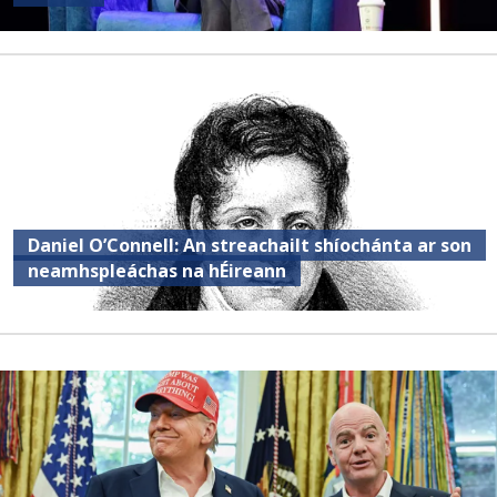
Daniel O’Connell: An streachailt shíochánta ar son
neamhspleáchas na hÉireann