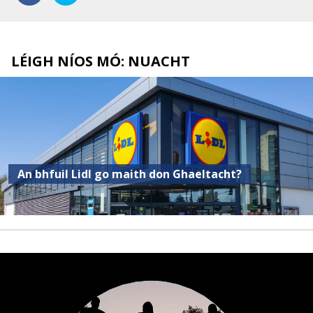
LÉIGH NÍOS MÓ: NUACHT
An bhfuil Lidl go maith don Ghaeltacht?