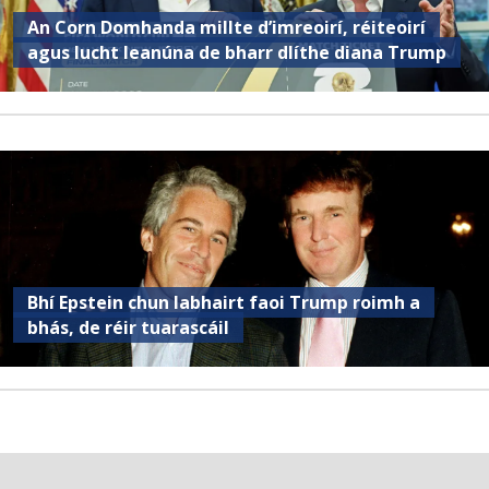
An Corn Domhanda millte d’imreoirí, réiteoirí
agus lucht leanúna de bharr dlíthe diana Trump
Bhí Epstein chun labhairt faoi Trump roimh a
bhás, de réir tuarascáil