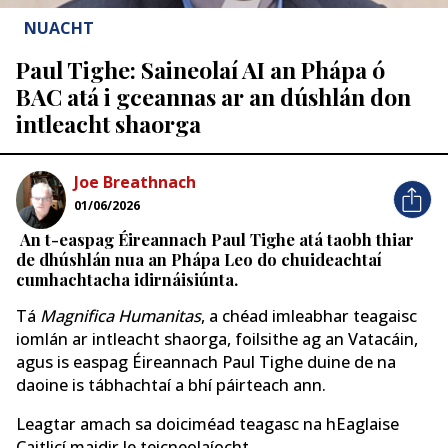
NUACHT
Paul Tighe: Saineolaí AI an Phápa ó
BAC atá i gceannas ar an dúshlán don
intleacht shaorga
Joe Breathnach
01/06/2026
An t-easpag Éireannach Paul Tighe atá taobh thiar
de dhúshlán nua an Phápa Leo do chuideachtaí
cumhachtacha idirnáisiúnta.
Tá
Magnifica Humanitas
, a chéad imleabhar teagaisc
iomlán ar intleacht shaorga, foilsithe ag an Vatacáin,
agus is easpag Éireannach Paul Tighe duine de na
daoine is tábhachtaí a bhí páirteach ann.
Leagtar amach sa doiciméad teagasc na hEaglaise
Caitlicí maidir le teicneolaíocht.