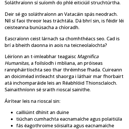
Soláthraíonn sí suíomh do phlé eiticiúil struchtúrtha.
Deir sé go soláthraíonn an Vatacáin spás neodrach.
Níl sí faoi threoir leas tráchtála. Dá bhrí sin, is féidir léi
ceisteanna bunúsacha a chíoradh.
Eascraíonn ceist lárnach sa chomhthéacs seo. Cad is
brí a bheith daonna in aois na teicneolaíochta?
Léiríonn an t-imleabhar teagaisc
Magnifica
Humanitas
, a foilsíodh i mbliana, an próiseas
rannpháirtíochta seo thar thréimhse fhada. Cuireann
an doiciméad intleacht shaorga i láthair mar fhorbairt
atá inchomparáide leis an Réabhlóid Thionsclaíoch.
Sainaithníonn sé sraith rioscaí sainithe.
Áirítear leis na rioscaí sin:
cailliúint dhínit an duine
tiúchan cumhachta eacnamaíche agus polaitiúla
fás éagothroime sóisialta agus eacnamaíche