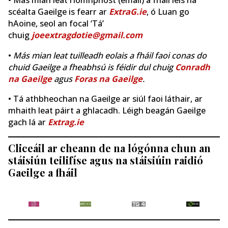
• Más mian leat ríomhphost (email) a fháil leis na
scéalta Gaeilge is fearr ar
ExtraG.ie
, ó Luan go
hAoine, seol an focal ‘Tá’
chuig
joeextragdotie@gmail.com
•
Más mian leat tuilleadh eolais a fháil faoi conas do
chuid Gaeilge a fheabhsú is féidir dul chuig
Conradh
na Gaeilge
agus
Foras na Gaeilge
.
• Tá athbheochan na Gaeilge ar siúl faoi láthair, ar
mhaith leat páirt a ghlacadh. Léigh beagán Gaeilge
gach lá ar
Extrag.ie
Cliceáil ar cheann de na lógónna chun an
stáisiún teilifíse agus na stáisiúin raidió
Gaeilge a fháil