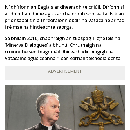
Ní dhíríonn an Eaglais ar dhearadh teicniúil. Díríonn sí
ar dhínit an duine agus ar chaidrimh shóisialta. Is é an
prionsabal sin a threoraíonn obair na Vatacáine ar fad
i réimse na hintleachta saorga.
Sa bhliain 2016, chabhraigh an tEaspag Tighe leis na
‘Minerva Dialogues’ a bhunú. Chruthaigh na
cruinnithe seo teagmháil dhíreach idir oifigigh na
Vatacáine agus ceannairí san earnáil teicneolaíochta.
ADVERTISEMENT