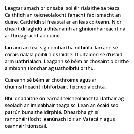
Leagtar amach prionsabal soiléir rialaithe sa téacs.
Caithfidh an teicneolaíocht fanacht faoi smacht an
duine. Caithfidh sí freastal ar an leas coiteann. Níor
cheart di laghdú a dhéanamh ar ghníomhaireacht ná
ar fhreagracht an duine.
Iarrann an téacs gníomhartha nithiúla. Iarrann sé
córais rialála poiblí níos láidre. Diúltaíonn sé d’úsáid
arm uathrialach. Leagann sé béim ar chosaint oibrithe
a mbíonn tionchar ag uathoibriú orthu.
Cuireann sé béim ar chothroime agus ar
chuimsitheacht i bhforbairt teicneolaíochta.
Bhí ionadaithe ón earnáil teicneolaíochta i láthair ag
seoladh an imleabhair teagaisc. Lean an ócáid seo
patrún bunaithe idirphlé. Dhearbhaigh sí
rannpháirtíocht leanúnach idir an Vatacáin agus
ceannairí tionscail.