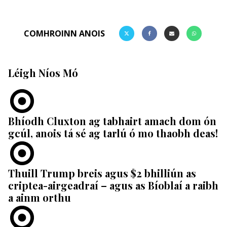
COMHROINN ANOIS
Léigh Níos Mó
Bhíodh Cluxton ag tabhairt amach dom ón
gcúl, anois tá sé ag tarlú ó mo thaobh deas!
Thuill Trump breis agus $2 bhilliún as
criptea-airgeadraí – agus as Bíoblaí a raibh
a ainm orthu