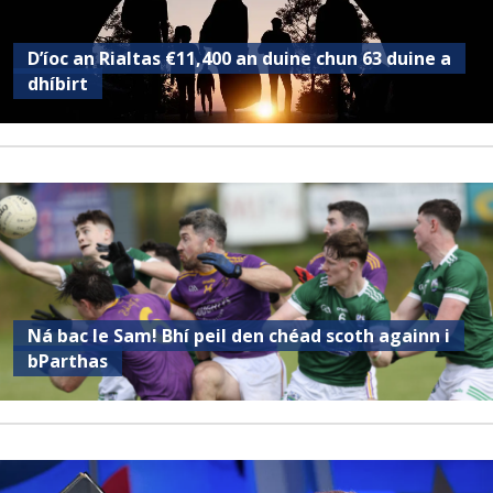
D’íoc an Rialtas €11,400 an duine chun 63 duine a
dhíbirt
Ná bac le Sam! Bhí peil den chéad scoth againn i
bParthas