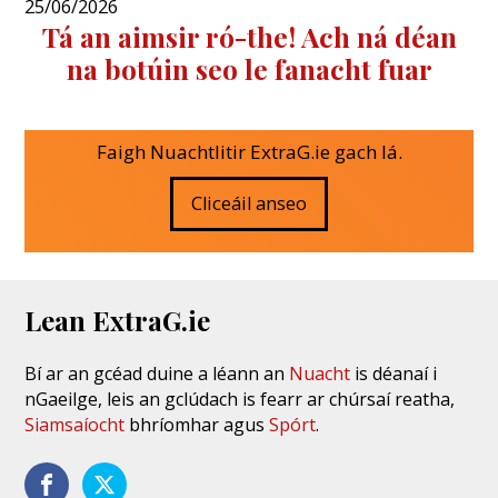
25/06/2026
Tá an aimsir ró-the! Ach ná déan
na botúin seo le fanacht fuar
Faigh Nuachtlitir ExtraG.ie gach lá.
Cliceáil anseo
Lean ExtraG.ie
Bí ar an gcéad duine a léann an
Nuacht
is déanaí i
nGaeilge, leis an gclúdach is fearr ar chúrsaí reatha,
Siamsaíocht
bhríomhar agus
Spórt
.