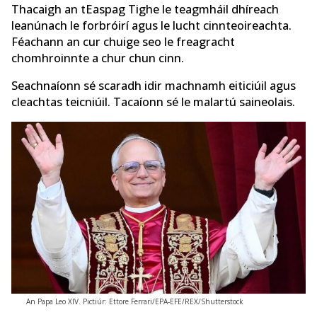
Thacaigh an tEaspag Tighe le teagmháil dhíreach
leanúnach le forbróirí agus le lucht cinnteoireachta.
Féachann an cur chuige seo le freagracht
chomhroinnte a chur chun cinn.
Seachnaíonn sé scaradh idir machnamh eiticiúil agus
cleachtas teicniúil. Tacaíonn sé le malartú saineolais.
An Papa Leo XIV. Pictiúr: Ettore Ferrari/EPA-EFE/REX/Shutterstock