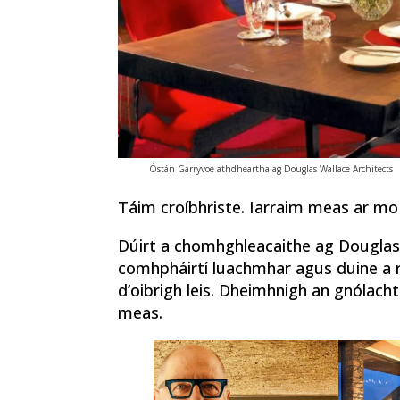
Óstán Garryvoe athdheartha ag Douglas Wallace Architects
Táim croíbhriste. Iarraim meas ar mo
Dúirt a chomhghleacaithe ag Douglas W
comhpháirtí luachmhar agus duine a ra
d’oibrigh leis. Dheimhnigh an gnólac
meas.