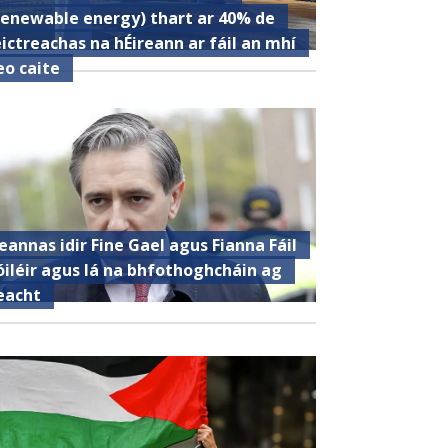
renewable energy) thart ar 40% de
eictreachas na hÉireann ar fáil an mhí
eo caite
eannas idir Fine Gael agus Fianna Fáil
óiléir agus lá na bhfothoghcháin ag
eacht