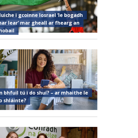
luiche i gcoinne Iosrael ‘le bogadh
har lear’ mar gheall ar fhearg an
hobail
n bhfuil tú i do shuí? – ar mhaithe le
o shláinte?