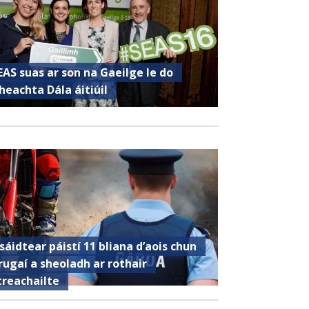
EAS suas ar son na Gaeilge le do
heachta Dála áitiúil
sáidtear páistí 11 bliana d’aois chun
rugaí a sheoladh ar rothair
treachailte