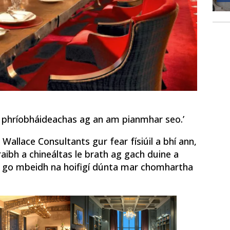
 phríobháideachas ag an am pianmhar seo.’
allace Consultants gur fear físiúil a bhí ann,
ibh a chineáltas le brath ag gach duine a
ht go mbeidh na hoifigí dúnta mar chomhartha