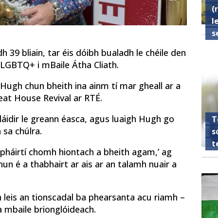
(
l
s
h 39 bliain, tar éis dóibh bualadh le chéile den
l LGBTQ+ i mBaile Átha Cliath.
g Hugh chun bheith ina ainm tí mar gheall ar a
eat House Revival ar RTÉ.
 láidir le greann éasca, agus luaigh Hugh go
T
 sa chúlra.
s
t
hpháirtí chomh hiontach a bheith agam,’ ag
hun é a thabhairt ar ais ar an talamh nuair a
in leis an tionscadal ba phearsanta acu riamh –
a mbaile brionglóideach.