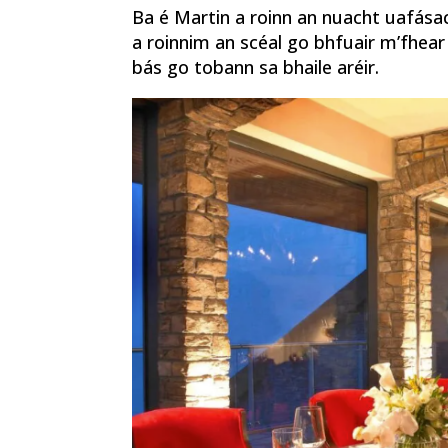
Ba é Martin a roinn an nuacht uafása
a roinnim an scéal go bhfuair m’fhea
bás go tobann sa bhaile aréir.