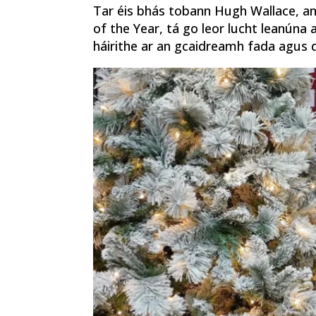
Tar éis bhás tobann Hugh Wallace, an
of the Year, tá go leor lucht leanún
háirithe ar an gcaidreamh fada agus dí