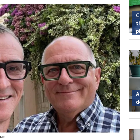
C
t
p
A
d
gram