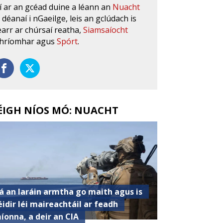
í ar an gcéad duine a léann an
Nuacht
s déanaí i nGaeilge, leis an gclúdach is
earr ar chúrsaí reatha,
Siamsaíocht
hríomhar agus
Spórt
.
ÉIGH NÍOS MÓ: NUACHT
á an Iaráin armtha go maith agus is
éidir léi maireachtáil ar feadh
íonna, a deir an CIA