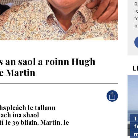
B
i
f
b
us an saol a roinn Hugh
L
le Martin
spleách le tallann
 ach ina shaol
T
 le 39 bliain, Martin, le
f
m