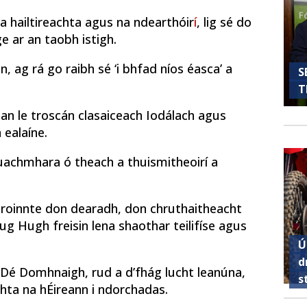
na hailtireachta agus na ndearthóir
í
, lig sé do
e ar an taobh istigh.
, ag rá go raibh sé ‘i bhfad níos éasca’ a
S
T
lan le troscán clasaiceach Iodálach agus
ealaíne.
 luachmhara ó theach a thuismitheoirí a
hroinnte don dearadh, don chruthaitheacht
g Hugh freisin lena shaothar teilifíse agus
Ú
d
Dé Domhnaigh, rud a d’fhág lucht leanúna,
s
ta na hÉireann i ndorchadas.