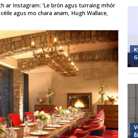
ch ar Instagram: ‘Le brón agus turraing mhór
r céile agus mo chara anam, Hugh Wallace,
K
G
V
É