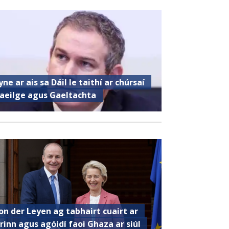
yne ar ais sa Dáil le taithí ar chúrsaí
aeilge agus Gaeltachta
on der Leyen ag tabhairt cuairt ar
irinn agus agóidí faoi Ghaza ar siúl