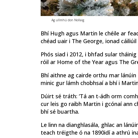
Ag ullmhú don Nollaig
Bhí Hugh agus Martin le chéile ar fead
chéad uair i The George, ionad cáiliúi
Phós siad i 2012, i bhfad sular tháini
róil ar Home of the Year agus The Gr
Bhí aithne ag cairde orthu mar lánúin
minic gur lámh chobhsaí a bhí i Martin
Dúirt sé tráth: ‘Tá an t-ádh orm com
cur leis go raibh Martin i gcónaí ann c
bhí sé buartha.
Le linn na dianghlasála, ghlac an lánú
teach tréigthe ó na 1890idí a athrú in