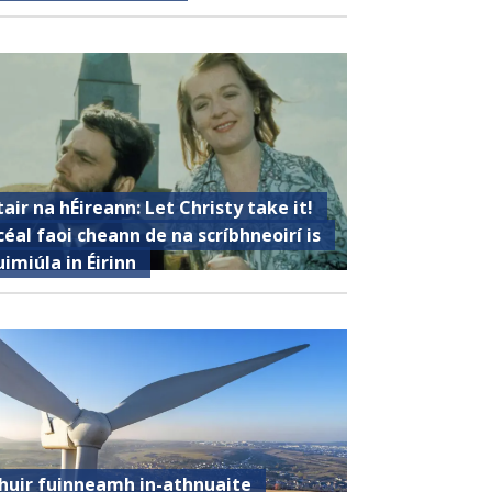
tair na hÉireann: Let Christy take it!
céal faoi cheann de na scríbhneoirí is
uimiúla in Éirinn
huir fuinneamh in-athnuaite