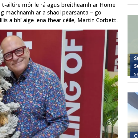
 t-ailtire mór le rá agus breitheamh ar Home
a ag machnamh ar a shaol pearsanta – go
lis a bhí aige lena fhear céile, Martin Corbett.
S
S
s
C