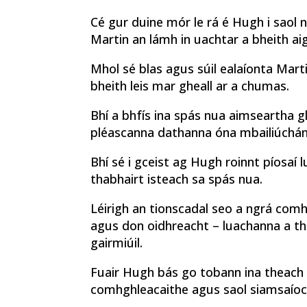
Cé gur duine mór le rá é Hugh i saol 
Martin an lámh in uachtar a bheith aig
Mhol sé blas agus súil ealaíonta Martin
bheith leis mar gheall ar a chumas.
Bhí a bhfís ina spás nua aimseartha g
pléascanna dathanna óna mbailiúchán 
Bhí sé i gceist ag Hugh roinnt píosaí
thabhairt isteach sa spás nua.
Léirigh an tionscadal seo a ngrá com
agus don oidhreacht – luachanna a thu
gairmiúil.
Fuair Hugh bás go tobann ina theach 
comhghleacaithe agus saol siamsaíoch