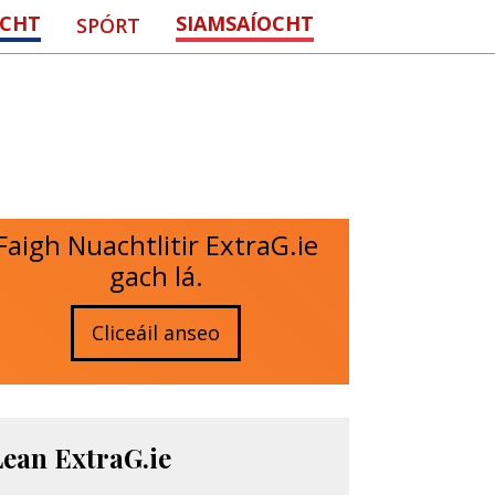
CHT
SIAMSAÍOCHT
SPÓRT
Faigh Nuachtlitir ExtraG.ie
gach lá.
Cliceáil anseo
Lean ExtraG.ie