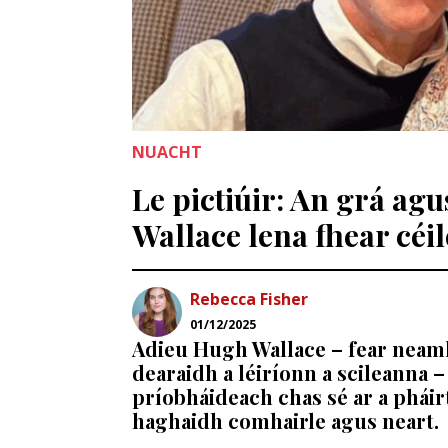
NUACHT
Le pictiúir: An grá ag
Wallace lena fhear céi
Rebecca Fisher
01/12/2025
Adieu Hugh Wallace – fear neamh
dearaidh a léiríonn a scileanna –
príobháideach chas sé ar a pháirtí
haghaidh comhairle agus neart.