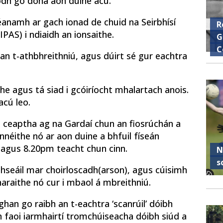
íodh go dona aon duine acu.
éanamh ar gach ionad de chuid na Seirbhísí
R
IPAS) i ndiaidh an ionsaithe.
G
C
an t-athbhreithniú, agus dúirt sé gur eachtra
the agus tá siad i gcóiríocht mhalartach anois.
acú leo.
 ceaptha ag na Gardaí chun an fiosrúchán a
innéithe nó ar aon duine a bhfuil físeán
 agus 8.20pm teacht chun cinn.
N
s
mhseáil mar choirloscadh
(arson), agus cúisimh
araithe nó cur i mbaol á mbreithniú.
aghan go raibh an t-eachtra ‘scanrúil’ dóibh
h faoi iarmhairtí tromchúiseacha dóibh siúd a