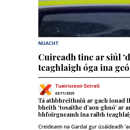
NUACHT
Cuireadh tine ar siúl ‘
teaghlaigh óga ina gcó
Tuairisceoir ExtraG
02/11/2025
Tá athbhreithniú ar gach ionad IP
bheith ‘tosaithe d’aon ghnó’ ar a
bhfoirgneamh ina raibh teaghlai
Creideann na Gardaí gur úsáideadh ‘ac