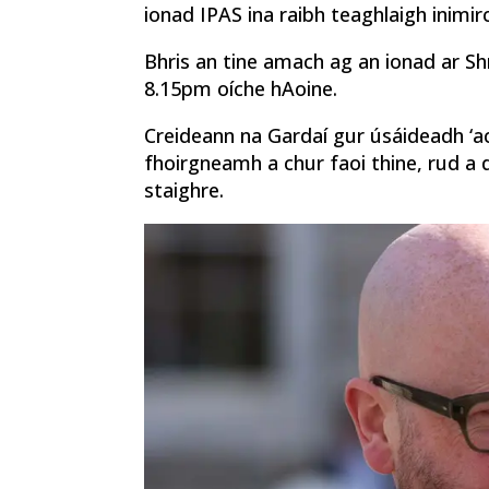
ionad IPAS ina raibh teaghlaigh inimirc
Bhris an tine amach ag an ionad ar Sh
8.15pm oíche hAoine.
Creideann na Gardaí gur úsáideadh ‘ac
fhoirgneamh a chur faoi thine, rud a d
staighre.