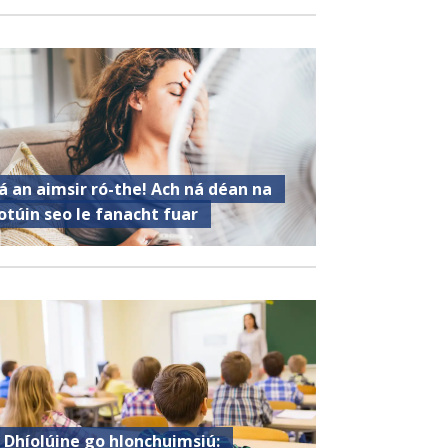
á an aimsir ró-the! Ach ná déan na
otúin seo le fanacht fuar
 Dhíolúine go hIonchuimsiú: