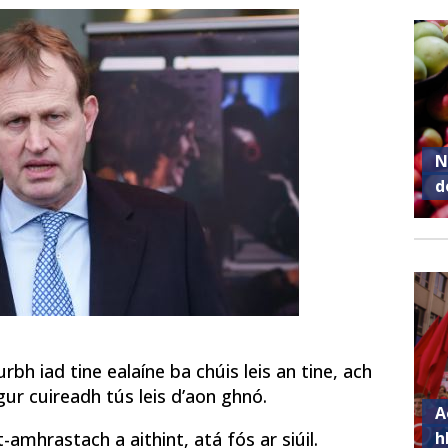
N
d
bh iad tine ealaíne ba chúis leis an tine, ach
gur cuireadh tús leis d’aon ghnó.
A
h
-amhrastach a aithint, atá fós ar siúil.