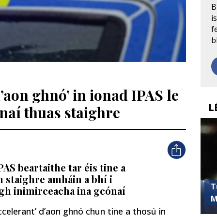
B
i
f
b
d’aon ghnó’ in ionad IPAS le
L
naí thuas staighre
AS beartaithe tar éis tine a
n staighre amháin a bhí i
T
gh inimirceacha ina gcónaí
M
celerant’ d’aon ghnó chun tine a thosú in