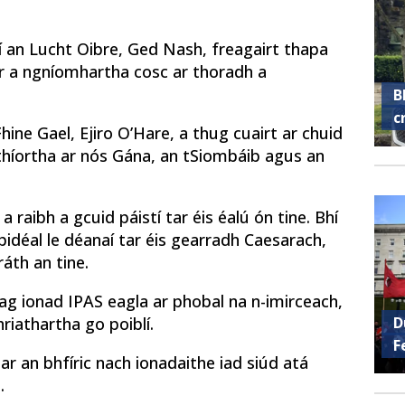
í an Lucht Oibre, Ged Nash, freagairt thapa
ir a ngníomhartha cosc ​​ar thoradh a
B
c
Fhine Gael, Ejiro O’Hare, a thug cuairt ar chuid
 thíortha ar nós Gána, an tSiombáib agus an
 a raibh a gcuid páistí tar éis éalú ón tine. Bhí
idéal le déanaí tar éis gearradh Caesarach,
ráth an tine.
ag ionad IPAS eagla ar phobal na n-imirceach,
D
riathartha go poiblí.
F
 ar an bhfíric nach ionadaithe iad siúd atá
.