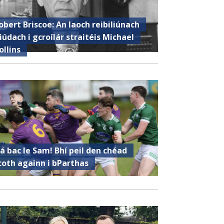
obert Briscoe: An laoch reibiliúnach
iúdach i gcroílár straitéis Michael
ollins
á bac le Sam! Bhí peil den chéad
coth againn i bParthas