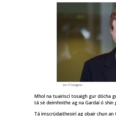
Jim O’Callaghan
Mhol na tuairiscí tosaigh gur dócha gur
tá sé deimhnithe ag na Gardaí ó shin 
Tá imscrúdaitheoirí ag obair chun an t