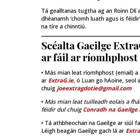
Tá gealltanas tugtha ag an Roinn Dlí a
dhéanamh ‘chomh luath agus is féidir
na tíre a chinntiú.
Scéalta Gaeilge Extra
ar fáil ar ríomhphost
• Más mian leat ríomhphost (email) a fh
ar
ExtraG.ie
, ó Luan go hAoine, seol a
chuig
joeextragdotie@gmail.com
•
Más mian leat tuilleadh eolais a fhá
féidir dul chuig
Conradh na Gaeilge
• Tá athbheochan na Gaeilge ar siúl fao
Léigh beagán Gaeilge gach lá ar
Extra