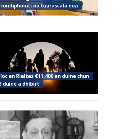
ríomhphointí na tuarascála nua
’íoc an Rialtas €11,400 an duine chun
3 duine a dhíbirt