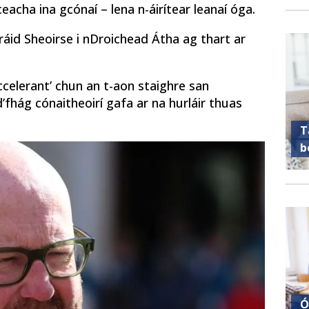
eacha ina gcónaí – lena n-áirítear leanaí óga.
ráid Sheoirse i nDroichead Átha ag thart ar
celerant’ chun an t-aon staighre san
’fhág cónaitheoirí gafa ar na hurláir thuas
T
b
Ó