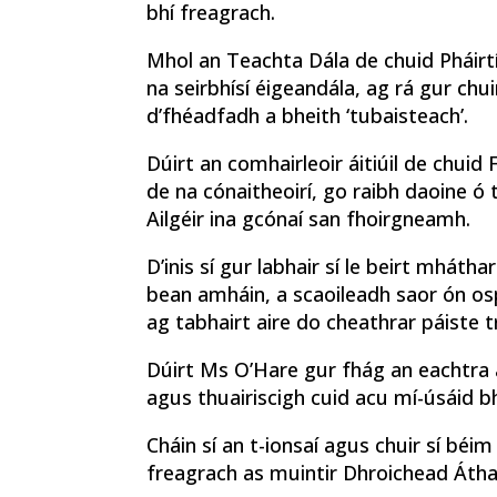
bhí freagrach.
Mhol an Teachta Dála de chuid Pháirt
na seirbhísí éigeandála, ag rá gur chu
d’fhéadfadh a bheith ‘tubaisteach’.
Dúirt an comhairleoir áitiúil de chuid 
de na cónaitheoirí, go raibh daoine ó
Ailgéir ina gcónaí san fhoirgneamh.
D’inis sí gur labhair sí le beirt mháthar
bean amháin, a scaoileadh saor ón osp
ag tabhairt aire do cheathrar páiste t
Dúirt Ms O’Hare gur fhág an eachtra 
agus thuairiscigh cuid acu mí-úsáid bh
Cháin sí an t-ionsaí agus chuir sí béim
freagrach as muintir Dhroichead Átha