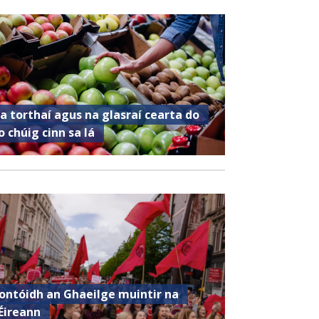
a torthaí agus na glasraí cearta do
o chúig cinn sa lá
ontóidh an Ghaeilge muintir na
Éireann