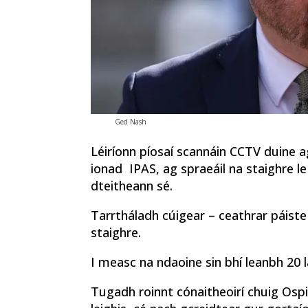
Ged Nash
Léiríonn píosaí scannáin CCTV duine a
ionad IPAS, ag spraeáil na staighre le
dteitheann sé.
Tarrtháladh cúigear – ceathrar páiste
staighre.
I measc na ndaoine sin bhí leanbh 20 l
Tugadh roinnt cónaitheoirí chuig Os