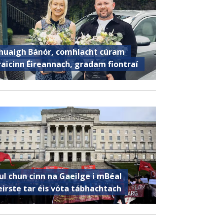
huaigh Bánór, comhlacht cúram
raicinn Éireannach, gradam fiontraí
ul chun cinn na Gaeilge i mBéal
eirste tar éis vóta tábhachtach