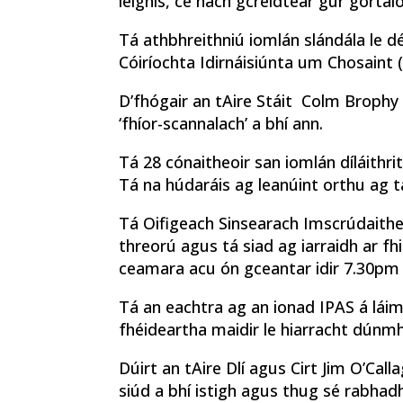
leighis, cé nach gcreidtear gur gorta
Tá athbhreithniú iomlán slándála le d
Cóiríochta Idirnáisiúnta um Chosaint (
D’fhógair an tAire Stáit Colm Brophy 
‘fhíor-scannalach’ a bhí ann.
Tá 28 cónaitheoir san iomlán díláithri
Tá na húdaráis ag leanúint orthu ag t
Tá Oifigeach Sinsearach Imscrúdaithe
threorú agus tá siad ag iarraidh ar fh
ceamara acu ón gceantar idir 7.30pm
Tá an eachtra ag an ionad IPAS á lái
fhéideartha maidir le hiarracht dúnmh
Dúirt an tAire Dlí agus Cirt Jim O’Call
siúd a bhí istigh agus thug sé rabhad