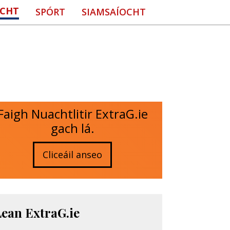
CHT
SPÓRT
SIAMSAÍOCHT
Faigh Nuachtlitir ExtraG.ie
gach lá.
Cliceáil anseo
Lean ExtraG.ie