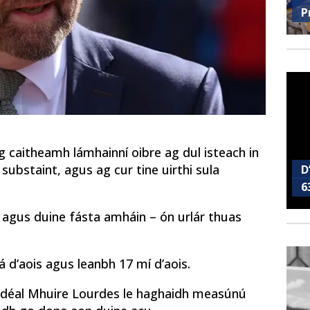
P
g caitheamh lámhainní oibre ag dul isteach in
 substaint, agus ag cur tine uirthi sula
D
6
 agus duine fásta amháin – ón urlár thuas
á d’aois agus leanbh 17 mí d’aois.
pidéal Mhuire Lourdes le haghaidh measúnú