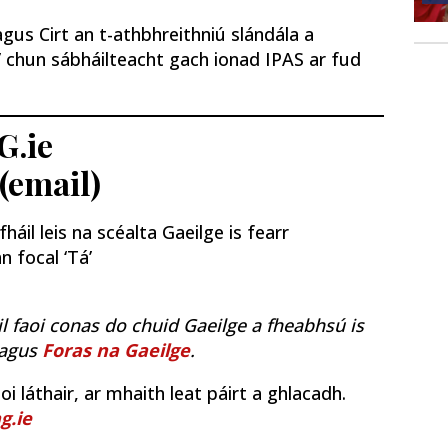
gus Cirt an t-athbhreithniú slándála a
’ chun sábháilteacht gach ionad IPAS ar fud
G.ie
 (email)
áil leis na scéalta Gaeilge is fearr
n focal ‘Tá’
il faoi conas do chuid Gaeilge a fheabhsú is
agus
Foras na Gaeilge
.
i láthair, ar mhaith leat páirt a ghlacadh.
g.ie