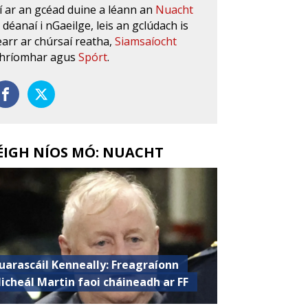
í ar an gcéad duine a léann an
Nuacht
s déanaí i nGaeilge, leis an gclúdach is
earr ar chúrsaí reatha,
Siamsaíocht
hríomhar agus
Spórt
.
ÉIGH NÍOS MÓ: NUACHT
uarascáil Kenneally: Freagraíonn
icheál Martin faoi cháineadh ar FF