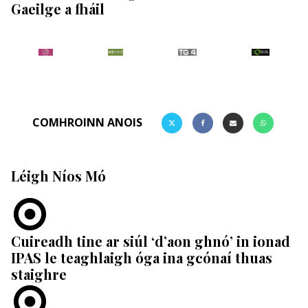
Gaeilge a fháil
COMHROINN ANOIS
Léigh Níos Mó
Cuireadh tine ar siúl ‘d’aon ghnó’ in ionad
IPAS le teaghlaigh óga ina gcónaí thuas
staighre