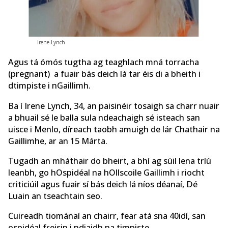
Irene Lynch
Agus tá ómós tugtha ag teaghlach mná torracha
(pregnant) a fuair bás deich lá tar éis di a bheith i
dtimpiste i nGaillimh.
Ba í Irene Lynch, 34, an paisinéir tosaigh sa charr nuair
a bhuail sé le balla sula ndeachaigh sé isteach san
uisce i Menlo, díreach taobh amuigh de lár Chathair na
Gaillimhe, ar an 15 Márta.
Tugadh an mháthair do bheirt, a bhí ag súil lena tríú
leanbh, go hOspidéal na hOllscoile Gaillimh i riocht
criticiúil agus fuair sí bás deich lá níos déanaí, Dé
Luain an tseachtain seo.
Cuireadh tiománaí an chairr, fear atá sna 40idí, san
ospidéal freisin i ndiaidh na timpiste.