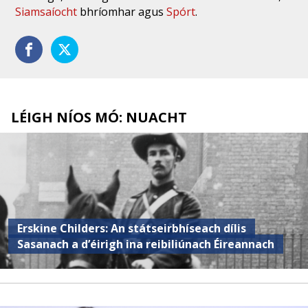
Siamsaíocht
bhríomhar agus
Spórt
.
LÉIGH NÍOS MÓ: NUACHT
Erskine Childers: An státseirbhíseach dílis
Sasanach a d’éirigh ina reibiliúnach Éireannach