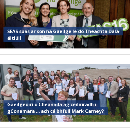
SEAS suas ar son na Gaeilge le do Theachta Dála
áitiúil
Gaeilgeoirí ó Cheanada ag ceiliúradh i
gConamara … ach cá bhfuil Mark Carney?