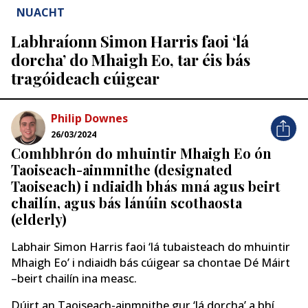
NUACHT
Labhraíonn Simon Harris faoi ‘lá
dorcha’ do Mhaigh Eo, tar éis bás
tragóideach cúigear
Philip Downes
26/03/2024
Comhbhrón do mhuintir Mhaigh Eo ón
Taoiseach-ainmnithe (designated
Taoiseach) i ndiaidh bhás mná agus beirt
chailín, agus bás lánúin scothaosta
(elderly)
Labhair Simon Harris faoi ‘lá tubaisteach do mhuintir
Mhaigh Eo’ i ndiaidh bás cúigear sa chontae Dé Máirt
–beirt chailín ina measc.
Dúirt an Taoiseach-ainmnithe gur ‘lá dorcha’ a bhí