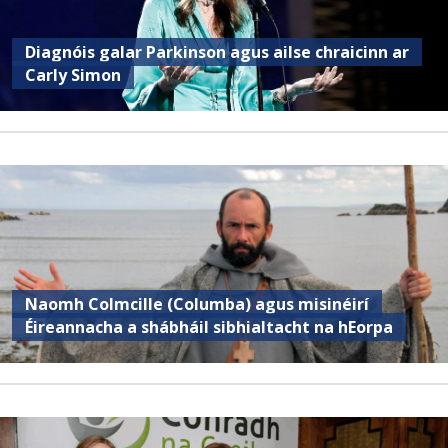
Diagnóis galar Parkinson agus ailse chraicinn ar
Carly Simon
Naomh Colmcille (Columba) agus misinéirí
Éireannacha a shábháil sibhialtacht na hEorpa