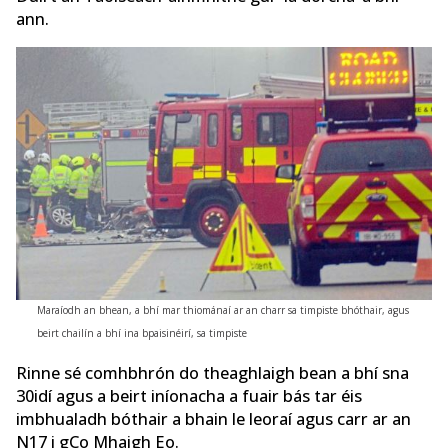
ann.
Maraíodh an bhean, a bhí mar thiománaí ar an charr sa timpiste bhóthair, agus
beirt chailín a bhí ina bpaisinéirí, sa timpiste
Rinne sé comhbhrón do theaghlaigh bean a bhí sna
30idí agus a beirt iníonacha a fuair bás tar éis
imbhualadh bóthair a bhain le leoraí agus carr ar an
N17 i gCo Mhaigh Eo.