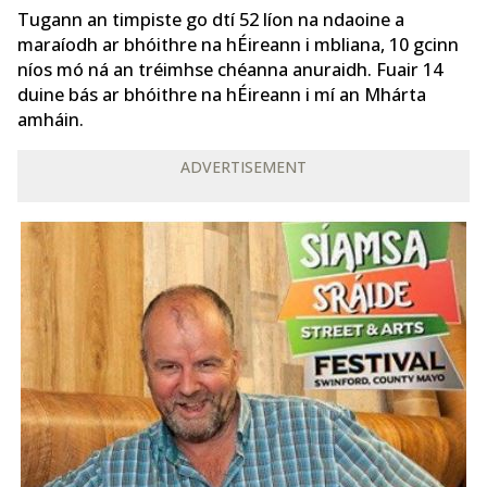
Tugann an timpiste go dtí 52 líon na ndaoine a
maraíodh ar bhóithre na hÉireann i mbliana, 10 gcinn
níos mó ná an tréimhse chéanna anuraidh. Fuair 14
duine bás ar bhóithre na hÉireann i mí an Mhárta
amháin.
ADVERTISEMENT