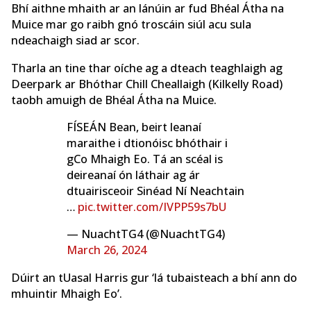
Bhí aithne mhaith ar an lánúin ar fud Bhéal Átha na
Muice mar go raibh gnó troscáin siúl acu sula
ndeachaigh siad ar scor.
Tharla an tine thar oíche ag a dteach teaghlaigh ag
Deerpark ar Bhóthar Chill Cheallaigh (Kilkelly Road)
taobh amuigh de Bhéal Átha na Muice.
FÍSEÁN Bean, beirt leanaí
maraithe i dtionóisc bhóthair i
gCo Mhaigh Eo. Tá an scéal is
deireanaí ón láthair ag ár
dtuairisceoir Sinéad Ní Neachtain
…
pic.twitter.com/IVPP59s7bU
— NuachtTG4 (@NuachtTG4)
March 26, 2024
Dúirt an tUasal Harris gur ‘lá tubaisteach a bhí ann do
mhuintir Mhaigh Eo’.