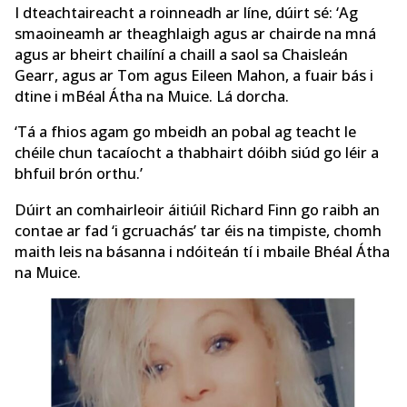
I dteachtaireacht a roinneadh ar líne, dúirt sé: ‘Ag
smaoineamh ar theaghlaigh agus ar chairde na mná
agus ar bheirt chailíní a chaill a saol sa Chaisleán
Gearr, agus ar Tom agus Eileen Mahon, a fuair bás i
dtine i mBéal Átha na Muice. Lá dorcha.
‘Tá a fhios agam go mbeidh an pobal ag teacht le
chéile chun tacaíocht a thabhairt dóibh siúd go léir a
bhfuil brón orthu.’
Dúirt an comhairleoir áitiúil Richard Finn go raibh an
contae ar fad ‘i gcruachás’ tar éis na timpiste, chomh
maith leis na básanna i ndóiteán tí i mbaile Bhéal Átha
na Muice.