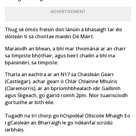
ADVERTISEMENT
Thug sé ómós freisin don lánúin a bhásaigh tar éis
dóiteán tí sa chontae maidin Dé Máirt.
Maraíodh an bhean, a bhí mar thiománaí ar an charr
sa timpiste bhóthair, agus beirt chailín a bhí ina
bpaisinéirí, sa timpiste.
Tharla an eachtra ar an N17 sa Chaisleán Gearr
(Castlegar), achar gearr ó Chlár Chlainne Mhuiris
(Claremorris), ar an bpríomhbhealach idir Gaillimh
agus Sligeach, go gairid roimh 2pm. Níor tuairiscíodh
gortuithe ar bith eile.
Tugadh na trí chorp go hOspidéal Ollscoile Mhaigh Eo
i gCaisleán an Bharraigh le go ndéanfaí scrúdú
iarbháis.