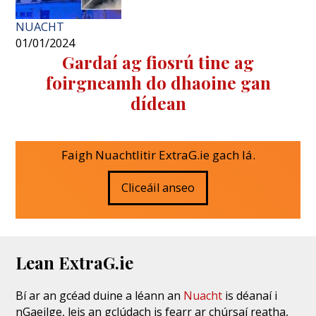
NUACHT
01/01/2024
Gardaí ag fiosrú tine ag
foirgneamh do dhaoine gan
dídean
Faigh Nuachtlitir ExtraG.ie gach lá.
Cliceáil anseo
Lean ExtraG.ie
Bí ar an gcéad duine a léann an
Nuacht
is déanaí i
nGaeilge, leis an gclúdach is fearr ar chúrsaí reatha,