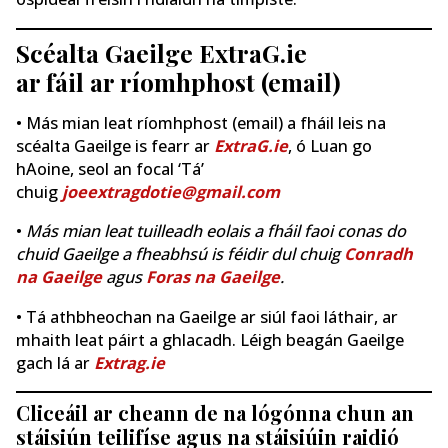
Scéalta Gaeilge ExtraG.ie
ar fáil ar ríomhphost (email)
• Más mian leat ríomhphost (email) a fháil leis na
scéalta Gaeilge is fearr ar
ExtraG.ie
, ó Luan go
hAoine, seol an focal ‘Tá’
chuig
joeextragdotie@gmail.com
•
Más mian leat tuilleadh eolais a fháil faoi conas do
chuid Gaeilge a fheabhsú is féidir dul chuig
Conradh
na Gaeilge
agus
Foras na Gaeilge
.
• Tá athbheochan na Gaeilge ar siúl faoi láthair, ar
mhaith leat páirt a ghlacadh. Léigh beagán Gaeilge
gach lá ar
Extrag.ie
Cliceáil ar cheann de na lógónna chun an
stáisiún teilifíse agus na stáisiúin raidió