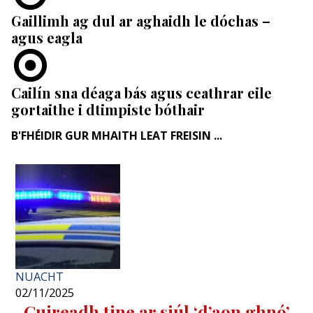
Gaillimh ag dul ar aghaidh le dóchas –
agus eagla
Cailín sna déaga bás agus ceathrar eile
gortaithe i dtimpiste bóthair
B'FHÉIDIR GUR MHAITH LEAT FREISIN ...
NUACHT
02/11/2025
Cuireadh tine ar siúl ‘d’aon ghnó’