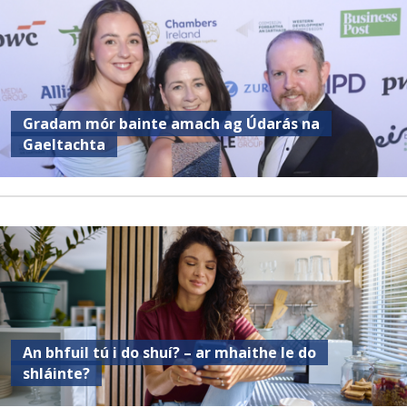
Gradam mór bainte amach ag Údarás na
Gaeltachta
An bhfuil tú i do shuí? – ar mhaithe le do
shláinte?