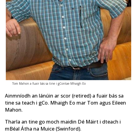
Tom Mahon a fuair bás sa tine i gContae Mhaigh Eo
Ainmníodh an lánúin ar scor (retired) a fuair bás sa
tine sa teach i gCo. Mhaigh Eo mar Tom agus Eileen
Mahon.
Tharla an tine go moch maidin Dé Máirt i dteach i
mBéal Átha na Muice (Swinford).