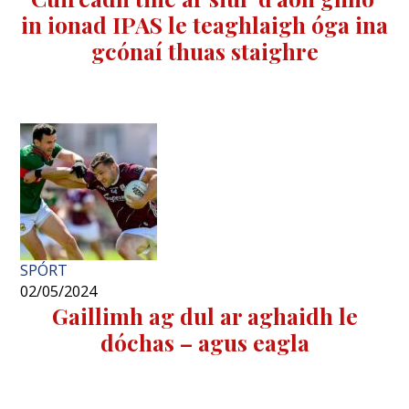
in ionad IPAS le teaghlaigh óga ina
gcónaí thuas staighre
SPÓRT
02/05/2024
Gaillimh ag dul ar aghaidh le
dóchas – agus eagla