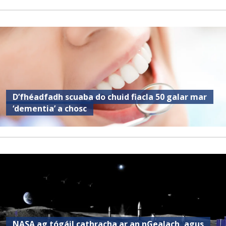
D’fhéadfadh scuaba do chuid fiacla 50 galar mar
‘dementia’ a chosc
NASA ag tógáil cathracha ar an nGealach, agus