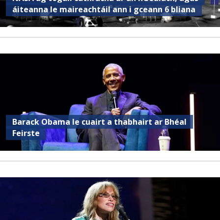
áiteanna le maireachtáil ann i gceann 6 bliana
Barack Obama le cuairt a thabhairt ar Bhéal
Feirste