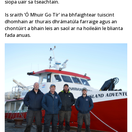
siopa uair sa tseachtain.
Is sraith ‘Ó Mhuir Go Tír’ ina bhfaightear tuiscint
dhomhain ar thurais dhrámatúla farraige agus an
chontúirt a bhain leis an saol ar na hoileáin le blianta
fada anuas.