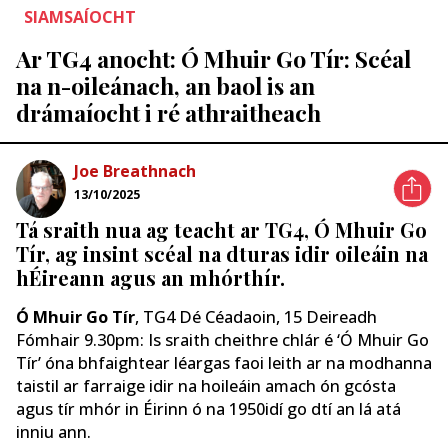
SIAMSAÍOCHT
Ar TG4 anocht: Ó Mhuir Go Tír: Scéal
na n-oileánach, an baol is an
drámaíocht i ré athraitheach
Joe Breathnach
13/10/2025
Tá sraith nua ag teacht ar TG4, Ó Mhuir Go
Tír, ag insint scéal na dturas idir oileáin na
hÉireann agus an mhórthír.
Ó Mhuir Go Tír
, TG4 Dé Céadaoin, 15 Deireadh
Fómhair 9.30pm: Is sraith cheithre chlár é ‘Ó Mhuir Go
Tír’ óna bhfaightear léargas faoi leith ar na modhanna
taistil ar farraige idir na hoileáin amach ón gcósta
agus tír mhór in Éirinn ó na 1950idí go dtí an lá atá
inniu ann.