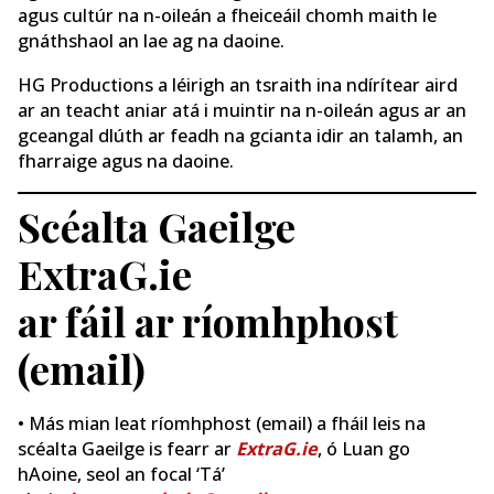
agus cultúr na n-oileán a fheiceáil chomh maith le
gnáthshaol an lae ag na daoine.
HG Productions a léirigh an tsraith ina ndírítear aird
ar an teacht aniar atá i muintir na n-oileán agus ar an
gceangal dlúth ar feadh na gcianta idir an talamh, an
fharraige agus na daoine.
Scéalta Gaeilge
ExtraG.ie
ar fáil ar ríomhphost
(email)
• Más mian leat ríomhphost (email) a fháil leis na
scéalta Gaeilge is fearr ar
ExtraG.ie
, ó Luan go
hAoine, seol an focal ‘Tá’