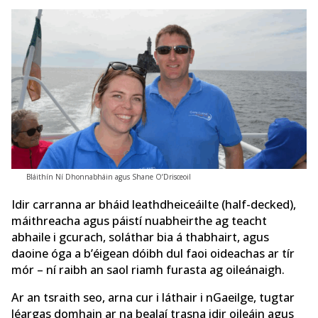
Bláithín Ní Dhonnabháin agus Shane O’Drisceoil
Idir carranna ar bháid leathdheiceáilte (half-decked),
máithreacha agus páistí nuabheirthe ag teacht
abhaile i gcurach, soláthar bia á thabhairt, agus
daoine óga a b’éigean dóibh dul faoi oideachas ar tír
mór – ní raibh an saol riamh furasta ag oileánaigh.
Ar an tsraith seo, arna cur i láthair i nGaeilge, tugtar
léargas domhain ar na bealaí trasna idir oileáin agus