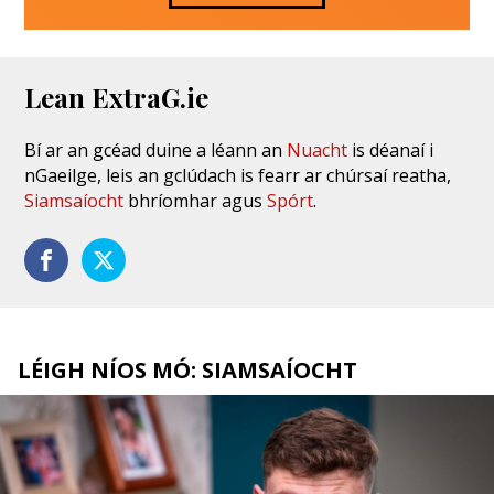
Lean ExtraG.ie
Bí ar an gcéad duine a léann an
Nuacht
is déanaí i
nGaeilge, leis an gclúdach is fearr ar chúrsaí reatha,
Siamsaíocht
bhríomhar agus
Spórt
.
LÉIGH NÍOS MÓ: SIAMSAÍOCHT