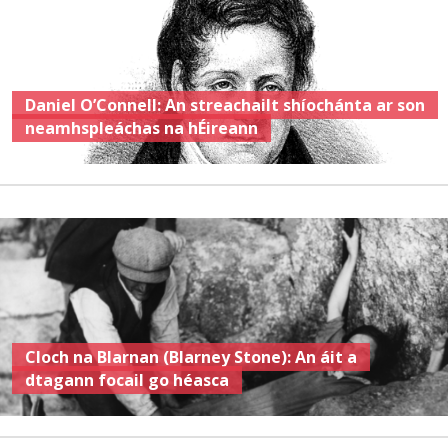
Daniel O’Connell: An streachailt shíochánta ar son
neamhspleáchas na hÉireann
Cloch na Blarnan (Blarney Stone): An áit a
dtagann focail go héasca