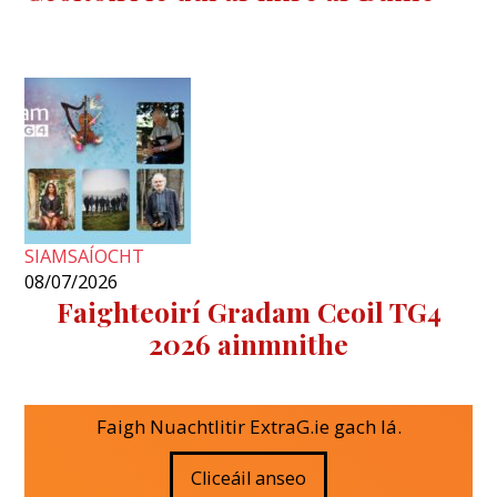
SIAMSAÍOCHT
08/07/2026
Faighteoirí Gradam Ceoil TG4
2026 ainmnithe
Faigh Nuachtlitir ExtraG.ie gach lá.
Cliceáil anseo