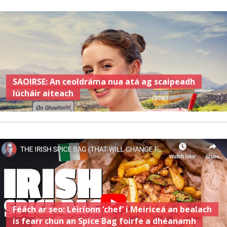
SAOIRSE: An ceoldráma nua atá ag scaipeadh
lúcháir aiteach
Féách ar seo: Léiríonn ‘chef’ i Meiriceá an bealach
is fearr chun an Spice Bag foirfe a dhéanamh