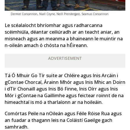
Dermot Concannon, Niall Coyne, Neill Prendergast, Seamus Concannon
Le scéalaíocht bhríomhar agus radharcanna
scéimhiúla, déantar ceiliúradh ar an teacht aniar, an
misneach agus an meanma a bhaineann le muintir na
n-oileán amach ó chósta na hÉireann.
ADVERTISEMENT
Tá Ó Mhuir Go Tír suite ar Chléire agus Inis Arcáin i
gContae Chorcaí, Árainn Mhór agus Inis Mhic an Doirn
i dTír Chonaill agus Inis Bó Finne, Inis Oírr agus Inis
Mór i gContae na Gaillimhe agus feictear roinnt de na
himeachtaí is mó a tharlaíonn ar na hoileáin.
Comórtas Peile na nOileán agus Féile Róise Rua agus
an fuadar a thagann leis na Coláistí Gaeilge gach
samhradh.