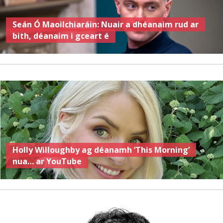
Seán Ó Maoilchiaráin: Nuair a dhéanaim rud ar
bith, déanaim i gceart é
Holly Willoughby ag déanamh ‘This Morning’
nua… ar YouTube