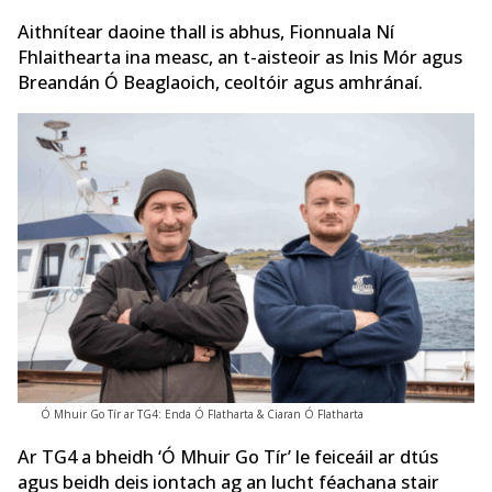
Aithnítear daoine thall is abhus, Fionnuala Ní
Fhlaithearta ina measc, an t-aisteoir as Inis Mór agus
Breandán Ó Beaglaoich, ceoltóir agus amhránaí.
Ó Mhuir Go Tír ar TG4: Enda Ó Flatharta & Ciaran Ó Flatharta
Ar TG4 a bheidh ‘Ó Mhuir Go Tír’ le feiceáil ar dtús
agus beidh deis iontach ag an lucht féachana stair