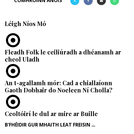
COMHROINN ANOIS
Léigh Níos Mó
Fleadh Folk le ceiliúradh a dhéanamh ar
cheol Uladh
An t-agallamh mór: Cad a chiallaíonn
Gaoth Dobhair do Noeleen Ní Cholla?
Ceoltóirí le dul ar mire ar Buille
B'FHÉIDIR GUR MHAITH LEAT FREISIN ...