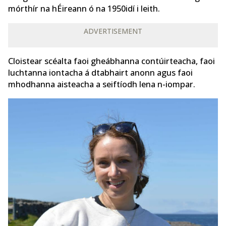
mórthír na hÉireann ó na 1950idí i leith.
ADVERTISEMENT
Cloistear scéalta faoi gheábhanna contúirteacha, faoi
luchtanna iontacha á dtabhairt anonn agus faoi
mhodhanna aisteacha a seiftíodh lena n-iompar.