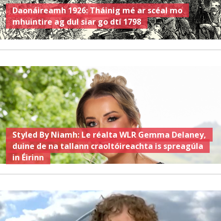
Daonáireamh 1926: Tháinig mé ar scéal mo
mhuintire ag dul siar go dtí 1798
Styled By Niamh: Le réalta WLR Gemma Delaney,
duine de na tallann craoltóireachta is spreagúla
in Éirinn