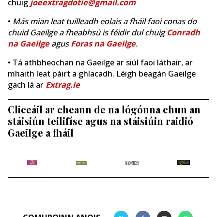
chuig
joeextragdotie@gmail.com
•
Más mian leat tuilleadh eolais a fháil faoi conas do
chuid Gaeilge a fheabhsú is féidir dul chuig
Conradh
na Gaeilge
agus
Foras na Gaeilge
.
• Tá athbheochan na Gaeilge ar siúl faoi láthair, ar
mhaith leat páirt a ghlacadh. Léigh beagán Gaeilge
gach lá ar
Extrag.ie
Cliceáil ar cheann de na lógónna chun an
stáisiún teilifíse agus na stáisiúin raidió
Gaeilge a fháil