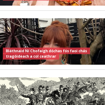
Bláthnaid Ní Chofaigh dóchas fós faoi chás
tragóideach a col ceathrar