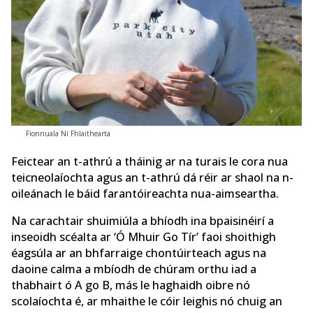
Fionnuala Ní Fhlaithearta
Feictear an t-athrú a tháinig ar na turais le cora nua
teicneolaíochta agus an t-athrú dá réir ar shaol na n-
oileánach le báid farantóireachta nua-aimseartha.
Na carachtair shuimiúla a bhíodh ina bpaisinéirí a
inseoidh scéalta ar ‘Ó Mhuir Go Tír’ faoi shoithigh
éagsúla ar an bhfarraige chontúirteach agus na
daoine calma a mbíodh de chúram orthu iad a
thabhairt ó A go B, más le haghaidh oibre nó
scolaíochta é, ar mhaithe le cóir leighis nó chuig an