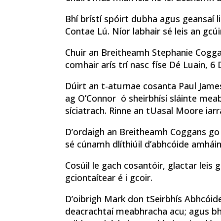
Bhí brístí spóirt dubha agus geansaí 
Contae Lú. Níor labhair sé leis an gcúi
Chuir an Breitheamh Stephanie Coggan
comhair arís trí nasc físe Dé Luain, 6
Dúirt an t-aturnae cosanta Paul James
ag O’Connor ó sheirbhísí sláinte mea
síciatrach. Rinne an tUasal Moore iarra
D’ordaigh an Breitheamh Coggans go
sé cúnamh dlíthiúil d’abhcóide amhái
Cosúil le gach cosantóir, glactar lei
gciontaítear é i gcoir.
D’oibrigh Mark don tSeirbhís Abhcóidea
deacrachtaí meabhracha acu; agus bhí 