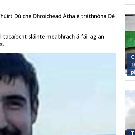
Chúirt Dúiche Dhroichead Átha é tráthnóna Dé
il tacaíocht sláinte meabhrach á fáil ag an
s.
C
t
p
T