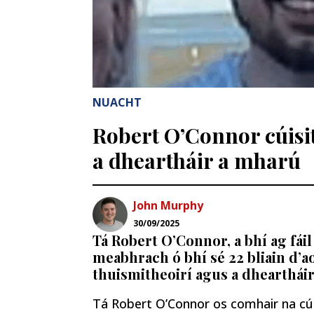
NUACHT
Robert O’Connor cúisit
a dheartháir a mharú
John Murphy
30/09/2025
Tá Robert O’Connor, a bhí ag fáil
meabhrach ó bhí sé 22 bliain d’ao
thuismitheoirí agus a dhearthái
Tá Robert O’Connor os comhair na cúi