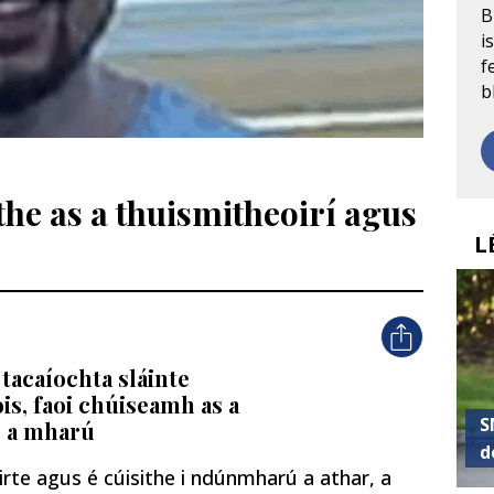
B
i
f
b
he as a thuismitheoirí agus
L
 tacaíochta sláinte
is, faoi chúiseamh as a
S
r a mharú
d
rte agus é cúisithe i ndúnmharú a athar, a