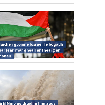
luiche i gcoinne Iosrael ‘le bogadh
har lear’ mar gheall ar fhearg an
hobail
á El Niño ag druidim linn agus