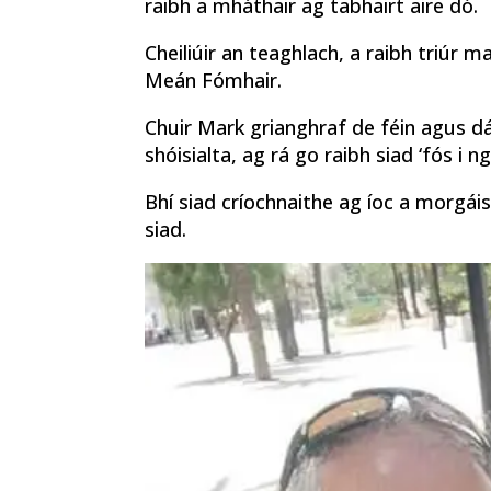
raibh a mháthair ag tabhairt aire dó.
Cheiliúir an teaghlach, a raibh triúr
Meán Fómhair.
Chuir Mark grianghraf de féin agus dá
shóisialta, ag rá go raibh siad ‘fós i ng
Bhí siad críochnaithe ag íoc a morgáis
siad.