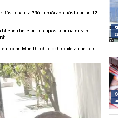
 mac fásta acu, a 33ú comóradh pósta ar an 12
S
 bhean chéile ar lá a bpósta ar na meáin
c
rá’.
te i mí an Mheithimh, cloch mhíle a cheiliúir
O
a