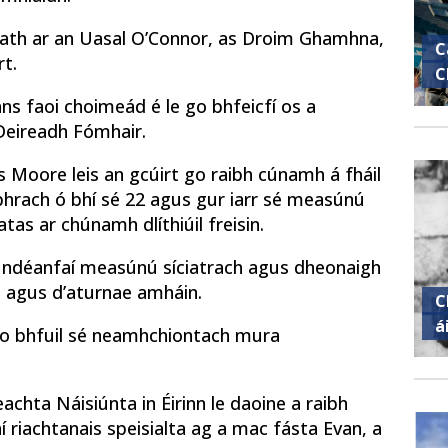
liath ar an Uasal O’Connor, as Droim Ghamhna,
C
rt.
C
s faoi choimeád é le go bhfeicfí os a
 Deireadh Fómhair.
 Moore leis an gcúirt go raibh cúnamh á fháil
bhrach ó bhí sé 22 agus gur iarr sé measúnú
tas ar chúnamh dlíthiúil freisin.
 ndéanfaí measúnú síciatrach agus dheonaigh
n agus d’aturnae amháin.
C
á
s go bhfuil sé neamhchiontach mura
chta Náisiúnta in Éirinn le daoine a raibh
riachtanais speisialta ag a mac fásta Evan, a