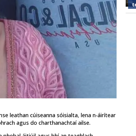
t
e leathan cúiseanna sóisialta, lena n-áirítear
abhrach agus do charthanachtaí ailse.
a phobal áitiúil agus bhí an teaghlach