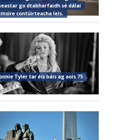
eastar go dtabharfaidh sé dálaí
imsire contúirteacha leis.
onnie Tyler tar éis báis ag aois 75