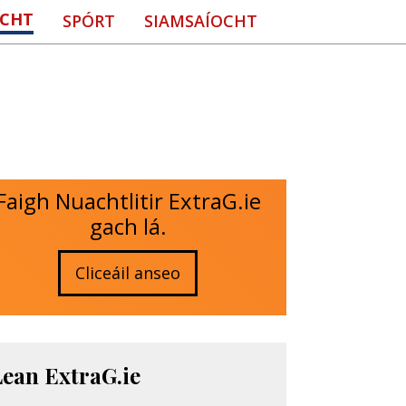
CHT
SPÓRT
SIAMSAÍOCHT
Faigh Nuachtlitir ExtraG.ie
gach lá.
Cliceáil anseo
Lean ExtraG.ie