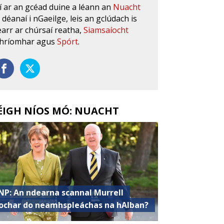
í ar an gcéad duine a léann an
Nuacht
s déanaí i nGaeilge, leis an gclúdach is
earr ar chúrsaí reatha,
Siamsaíocht
hríomhar agus
Spórt
.
ÉIGH NÍOS MÓ: NUACHT
NP: An ndearna scannal Murrell
ochar do neamhspleáchas na hAlban?