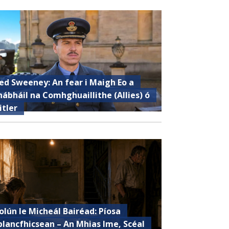
ed Sweeney: An fear i Maigh Eo a
hábháil na Comhghuaillithe (Allies) ó
itler
olún le Micheál Bairéad: Píosa
plancfhicsean – An Mhias Ime, Scéal