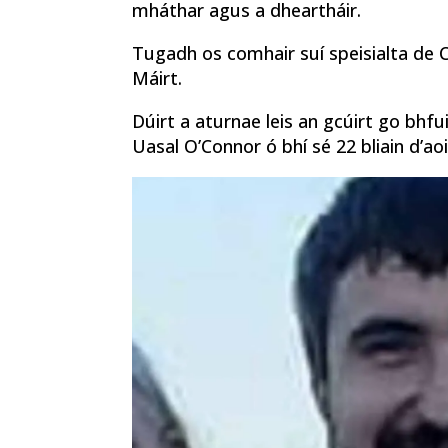
mháthar agus a dheartháir.
Tugadh os comhair suí speisialta de 
Máirt.
Dúirt a aturnae leis an gcúirt go bhfu
Uasal O’Connor ó bhí sé 22 bliain d’aoi