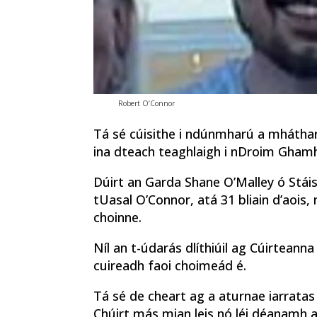
Robert O’Connor
Tá sé cúisithe i ndúnmharú a mháthar
ina dteach teaghlaigh i nDroim Gha
Dúirt an Garda Shane O’Malley ó Stái
tUasal O’Connor, atá 31 bliain d’aois
choinne.
Níl an t-údarás dlíthiúil ag Cúirtean
cuireadh faoi choimeád é.
Tá sé de cheart ag a aturnae iarratas
Chúirt más mian leis nó léi déanamh 