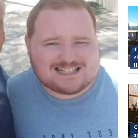
T
s
H
C
s