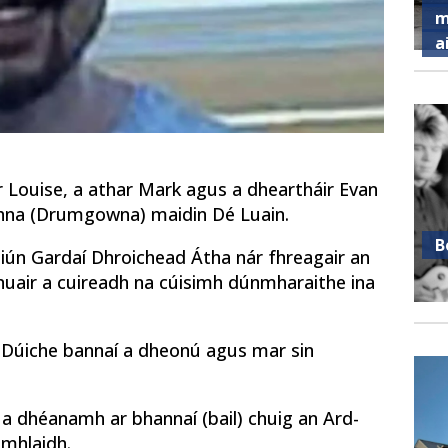
m
a
 Louise, a athar Mark agus a dheartháir Evan
mhna (Drumgowna) maidin Dé Luain.
B
siún Gardaí Dhroichead Átha nár fhreagair an
, nuair a cuireadh na cúisimh dúnmharaithe ina
na Dúiche bannaí a dheonú agus mar sin
 a dhéanamh ar bhannaí (bail) chuig an Ard-
amhlaidh.