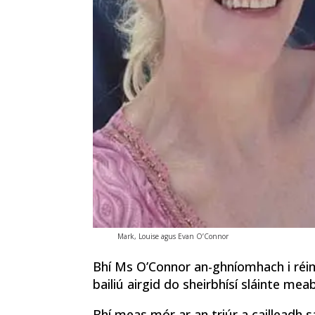
Mark, Louise agus Evan O’Connor
Bhí Ms O’Connor an-ghníomhach i réims
bailiú airgid do sheirbhísí sláinte me
Bhí meas mór ar an triúr a cailleadh s