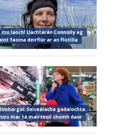
í mo laoch! Uachtarán Connolly ag
aint faoina deirfiúr ar an Flotilla
llmhargaí: Seiceálacha gadaíochta
nois mar tá mairteoil chomh daor