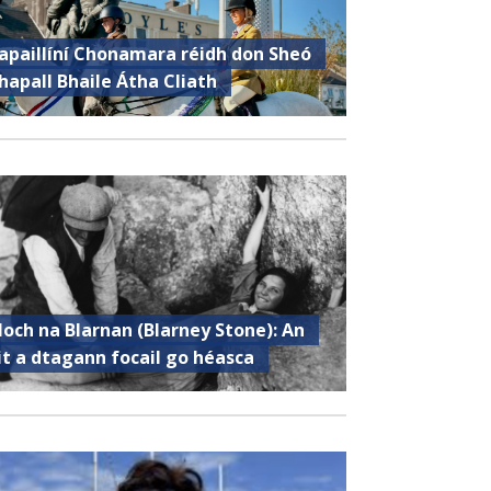
apaillíní Chonamara réidh don Sheó
hapall Bhaile Átha Cliath
loch na Blarnan (Blarney Stone): An
it a dtagann focail go héasca