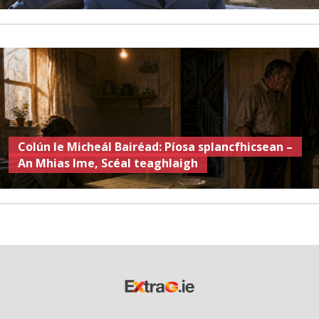
Colún le Micheál Bairéad: Píosa splancfhicsean –
An Mhias Ime, Scéal teaghlaigh