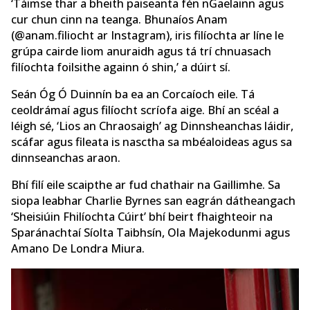
‘Táimse thar a bheith paiseanta fén nGaelainn agus
cur chun cinn na teanga. Bhunaíos Anam
(@anam.filiocht ar Instagram), iris filíochta ar líne le
grúpa cairde liom anuraidh agus tá trí chnuasach
filíochta foilsithe againn ó shin,’ a dúirt sí.
Seán Óg Ó Duinnín ba ea an Corcaíoch eile. Tá
ceoldrámaí agus filíocht scríofa aige. Bhí an scéal a
léigh sé, ‘Lios an Chraosaigh’ ag Dinnsheanchas láidir,
scáfar agus fileata is nasctha sa mbéaloideas agus sa
dinnseanchas araon.
Bhí filí eile scaipthe ar fud chathair na Gaillimhe. Sa
siopa leabhar Charlie Byrnes san eagrán dátheangach
‘Sheisiúin Fhilíochta Cúirt’ bhí beirt fhaighteoir na
Sparánachtaí Síolta Taibhsín, Ola Majekodunmi agus
Amano De Londra Miura.