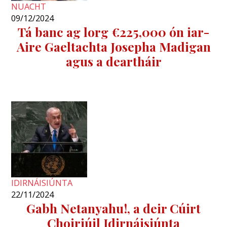
NUACHT
09/12/2024
Tá banc ag lorg €225,000 ón iar-
Aire Gaeltachta Josepha Madigan
agus a deartháir
IDIRNÁISIÚNTA
22/11/2024
Gabh Netanyahu!, a deir Cúirt
Choiriúil Idirnáisiúnta