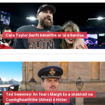
Cara Taylor Swift básaithe ar lá a bainise
Ted Sweeney: An fear i Maigh Eo a shábháil na
Comhghuaillithe (Allies) ó Hitler