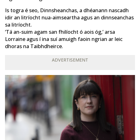
Is togra é seo, Dinnsheanchas, a dhéanann nascadh
idir an litríocht nua-aimseartha agus an dinnseanchas
sa litríocht.
‘Tá an-suim agam san fhilíocht ó aois óg,’ arsa
Lorraine agus í ina suí amuigh faoin ngrian ar leic
dhoras na Taibhdheirce.
ADVERTISEMENT