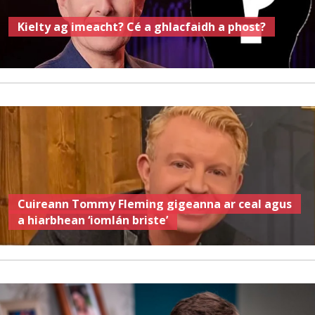
Kielty ag imeacht? Cé a ghlacfaidh a phost?
Cuireann Tommy Fleming gigeanna ar ceal agus
a hiarbhean ‘iomlán briste’