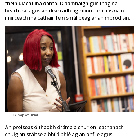
fhéiniúlacht ina dánta. D’admhaigh gur fhág na
heachtraí agus an dearcadh ag roinnt ar chás na n-
imirceach ina cathair féin smál beag ar an mbród sin.
Ola Majekodunmi
An próiseas ó thaobh dráma a chur ón leathanach
chuig an stáitse a bhí á phlé ag an bhfile agus