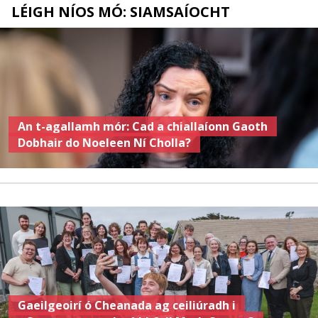
LÉIGH NÍOS MÓ: SIAMSAÍOCHT
An t-agallamh mór: Cad a chiallaíonn Gaoth
Dobhair do Noeleen Ní Cholla?
Gaeilgeoirí ó Cheanada ag ceiliúradh i