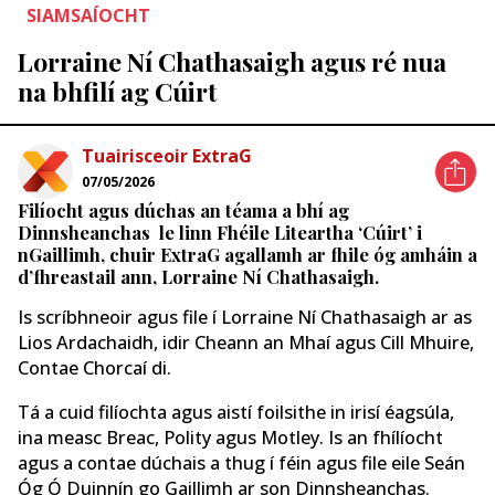
SIAMSAÍOCHT
Lorraine Ní Chathasaigh agus ré nua
na bhfilí ag Cúirt
Tuairisceoir ExtraG
07/05/2026
Filíocht agus dúchas an téama a bhí ag
Dinnsheanchas le linn Fhéile Liteartha ‘Cúirt’ i
nGaillimh, chuir ExtraG agallamh ar fhile óg amháin a
d’fhreastail ann, Lorraine Ní Chathasaigh.
Is scríbhneoir agus file í Lorraine Ní Chathasaigh ar as
Lios Ardachaidh, idir Cheann an Mhaí agus Cill Mhuire,
Contae Chorcaí di.
Tá a cuid filíochta agus aistí foilsithe in irisí éagsúla,
ina measc Breac, Polity agus Motley. Is an fhílíocht
agus a contae dúchais a thug í féin agus file eile Seán
Óg Ó Duinnín go Gaillimh ar son Dinnsheanchas.