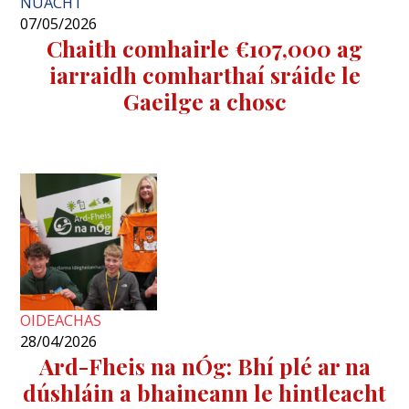
NUACHT
07/05/2026
Chaith comhairle €107,000 ag
iarraidh comharthaí sráide le
Gaeilge a chosc
OIDEACHAS
28/04/2026
Ard-Fheis na nÓg: Bhí plé ar na
dúshláin a bhaineann le hintleacht