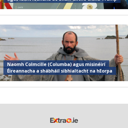
Naomh Colmcille (Columba) agus misinéirí
Éireannacha a shábháil sibhialtacht na hEorpa