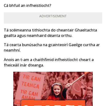
Cá bhfuil an infheistíocht?
ADVERTISEMENT
Tá scéimeanna tithíochta do cheantair Ghaeltachta
geallta agus neamhaird déanta orthu.
Tá cearta bunúsacha na gcainteoirí Gaeilge curtha ar
neamhní.
Anois an t-am a chaithfimid infheistíocht cheart a
fheiceáil inár dteanga.