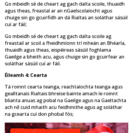
Go mbeidh sé de cheart ag gach dalta scoile, thuaidh
agus theas, freastal ar an nGaelscolaíocht agus
chuige sin go gcuirfidh an dá Rialtas an soláthar sásúil
cuí ar fáil;
Go mbeidh sé de cheart ag gach dalta scoile ag
freastail ar scoil a fheidhmíonn trí mheán an Bhéarla,
thuaidh agus theas, eispéireas sásúil foghlama
Gaeilge a bheith acu, agus chuige sin go gcuirfear an
soláthar sásúil cuí ar fáil.
Éileamh 4: Cearta
Tá roinnt cearta teanga, reachtaíochta teanga agus
gealltanais Rialtais bhreise bainte amach le roinnt
blianta anuas ag pobal na Gaeilge agus na Gaeltachta
ach níl cuid mhaith acu feidhmithe agus ag soláthar
na gcearta cuí don phobal fós;