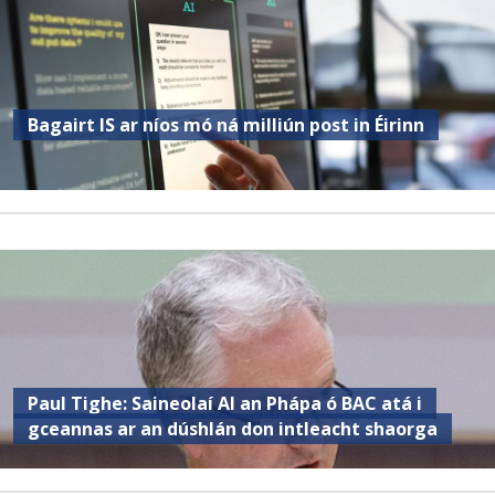
Bagairt IS ar níos mó ná milliún post in Éirinn
Paul Tighe: Saineolaí AI an Phápa ó BAC atá i
gceannas ar an dúshlán don intleacht shaorga