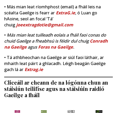
• Más mian leat ríomhphost (email) a fháil leis na
scéalta Gaeilge is fearr ar
ExtraG.ie
, ó Luan go
hAoine, seol an focal ‘Tá’
chuig
joeextragdotie@gmail.com
•
Más mian leat tuilleadh eolais a fháil faoi conas do
chuid Gaeilge a fheabhsú is féidir dul chuig
Conradh
na Gaeilge
agus
Foras na Gaeilge
.
• Tá athbheochan na Gaeilge ar siúl faoi láthair, ar
mhaith leat páirt a ghlacadh. Léigh beagán Gaeilge
gach lá ar
Extrag.ie
Cliceáil ar cheann de na lógónna chun an
stáisiún teilifíse agus na stáisiúin raidió
Gaeilge a fháil