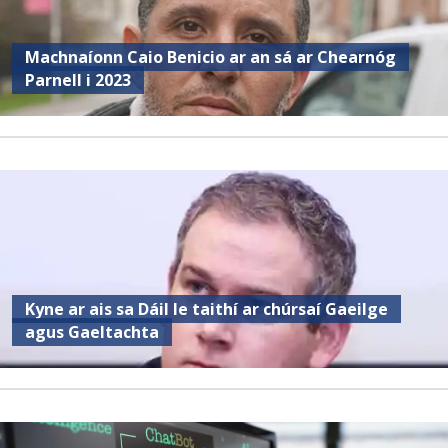
Machnaíonn Caio Benicio ar an sá ar Chearnóg
Parnell i 2023
Kyne ar ais sa Dáil le taithí ar chúrsaí Gaeilge
agus Gaeltachta