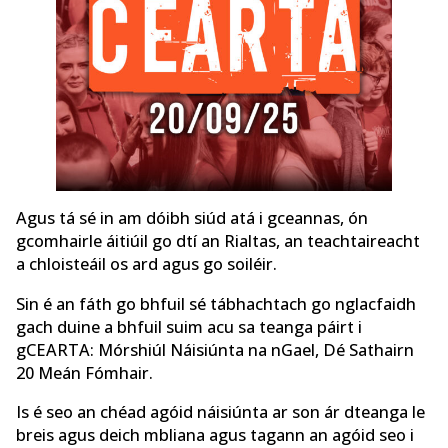
Agus tá sé in am dóibh siúd atá i gceannas, ón
gcomhairle áitiúil go dtí an Rialtas, an teachtaireacht
a chloisteáil os ard agus go soiléir.
Sin é an fáth go bhfuil sé tábhachtach go nglacfaidh
gach duine a bhfuil suim acu sa teanga páirt i
gCEARTA: Mórshiúl Náisiúnta na nGael, Dé Sathairn
20 Meán Fómhair.
Is é seo an chéad agóid náisiúnta ar son ár dteanga le
breis agus deich mbliana agus tagann an agóid seo i