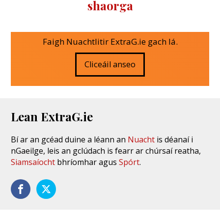
shaorga
Faigh Nuachtlitir ExtraG.ie gach lá.
Cliceáil anseo
Lean ExtraG.ie
Bí ar an gcéad duine a léann an
Nuacht
is déanaí i
nGaeilge, leis an gclúdach is fearr ar chúrsaí reatha,
Siamsaíocht
bhríomhar agus
Spórt
.