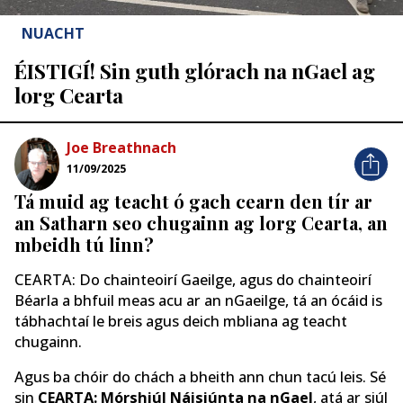
NUACHT
ÉISTIGÍ! Sin guth glórach na nGael ag
lorg Cearta
Joe Breathnach
11/09/2025
Tá muid ag teacht ó gach cearn den tír ar
an Satharn seo chugainn ag lorg Cearta, an
mbeidh tú linn?
CEARTA: Do chainteoirí Gaeilge, agus do chainteoirí
Béarla a bhfuil meas acu ar an nGaeilge, tá an ócáid ​​is
tábhachtaí le breis agus deich mbliana ag teacht
chugainn.
Agus ba chóir do chách a bheith ann chun tacú leis. Sé
sin
CEARTA: Mórshiúl Náisiúnta na nGael
, atá ar siúl