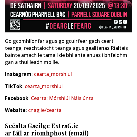
Go gcomhlíonfar agus go gcuirfear gach ceart
teanga, reachtaíocht teanga agus gealltanas Rialtais
bainte amach le tamall de bhlianta anuas i bhfeidhm
gan a thuilleadh moille.
Instagram
:
cearta_morshiul
TikTok
:
cearta_morshiul
Facebook
:
Cearta: Mórshiúl Náisiúnta
Website
:
cnag.ie/cearta
Scéalta Gaeilge ExtraG.ie
ar fáil ar ríomhphost (email)