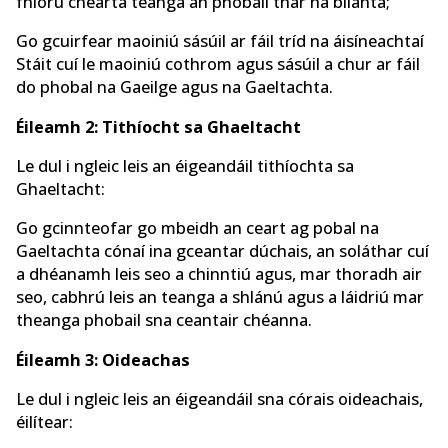
fhíorú chearta teanga an phobail thar na blianta;
Go gcuirfear maoiniú sásúil ar fáil tríd na áisíneachtaí
Stáit cuí le maoiniú cothrom agus sásúil a chur ar fáil
do phobal na Gaeilge agus na Gaeltachta.
Éileamh 2: Tithíocht sa Ghaeltacht
Le dul i ngleic leis an éigeandáil tithíochta sa
Ghaeltacht:
Go gcinnteofar go mbeidh an ceart ag pobal na
Gaeltachta cónaí ina gceantar dúchais, an soláthar cuí
a dhéanamh leis seo a chinntiú agus, mar thoradh air
seo, cabhrú leis an teanga a shlánú agus a láidriú mar
theanga phobail sna ceantair chéanna.
Éileamh 3: Oideachas
Le dul i ngleic leis an éigeandáil sna córais oideachais,
éilítear: