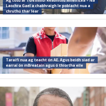
Ag tosú ar TG4 inniu! Réabhlóid Mheiriceá – Na
Laochra Gael a chabhraigh le poblacht nua a
chruthú thar lear
Taraifí nua ag teacht ón AE. Agus beidh siad ar
earraí ón mBreatain agus ó thíortha eile