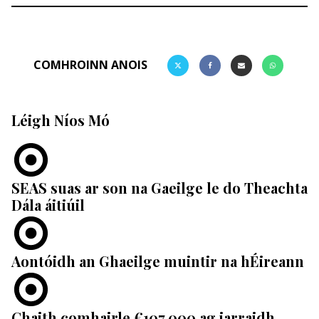
COMHROINN ANOIS
Léigh Níos Mó
SEAS suas ar son na Gaeilge le do Theachta
Dála áitiúil
Aontóidh an Ghaeilge muintir na hÉireann
Chaith comhairle €107,000 ag iarraidh