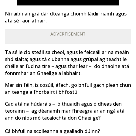
Ní raibh an grá dár dteanga chomh láidir riamh agus
atá sé faoi láthair.
ADVERTISEMENT
Tá sé le cloisteáil sa cheol, agus le feiceáil ar na meáin
shóisialta; agus tá clubanna agus grúpaí ag teacht le
chéile ar fud na tíre – agus thar lear – do dhaoine atá
fonnmhar an Ghaeilge a labhairt.
Mar sin féin, is cosúil, áfach, go bhfuil gach plean chun
an teanga a fhorbairt i bhfostú.
Cad atá na húdaráis – ó thuaidh agus ó dheas den
teorainn – ag déanamh mar fhreagra ar an ngá atá
ann do níos mó tacaíochta don Ghaeilge?
Cá bhfuil na scoileanna a gealladh dúinn?