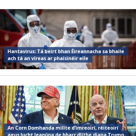
Hantavirus: Tá beirt bhan Éireannacha sa bhaile
ach tá an víreas ar phaisinéir eile
An Corn Domhanda millte d’imreoirí, réiteoirí
agus lucht leanúna de bharr dlíthe diana Trump