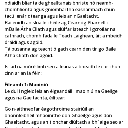
ndiaidh blianta de ghealltanais bhriste nó neamh-
chomhlíonta agus gníomhartha easnamhach chun
tacú lenár dteanga agus leis an nGaeltacht.
Baileoidh an slua le chéile ag Cearnóg Pharnell i
mBaile Átha Cliath agus siúlfar isteach i gcroílár na
cathrach, chomh fada le Teach Laighean, áit a mbeidh
óráidí agus agóid.
Tá busanna ag teacht ó gach cearn den tír go Baile
Átha Cliath don agóid.
Is iad na móréilimh seo a leanas a bheadh le cur chun
cinn ar an lá féin:
Éileamh 1: Maoiniú
Le dul i ngleic leis an éigeandáil i maoiniú na Gaeilge
agus na Gaeltachta, éilítear:
Go n-aithneofar éagothroime stairiúil an
bhonnleibhéil mhaoinithe don Ghaeilge agus don
Ghaeltacht, agus an tionchar diúltach a bhí aige seo ar