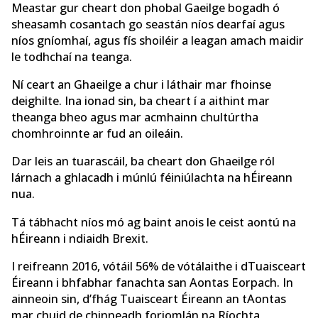
Meastar gur cheart don phobal Gaeilge bogadh ó
sheasamh cosantach go seastán níos dearfaí agus
níos gníomhaí, agus fís shoiléir a leagan amach maidir
le todhchaí na teanga.
Ní ceart an Ghaeilge a chur i láthair mar fhoinse
deighilte. Ina ionad sin, ba cheart í a aithint mar
theanga bheo agus mar acmhainn chultúrtha
chomhroinnte ar fud an oileáin.
Dar leis an tuarascáil, ba cheart don Ghaeilge ról
lárnach a ghlacadh i múnlú féiniúlachta na hÉireann
nua.
Tá tábhacht níos mó ag baint anois le ceist aontú na
hÉireann i ndiaidh Brexit.
I reifreann 2016, vótáil 56% de vótálaithe i dTuaisceart
Éireann i bhfabhar fanachta san Aontas Eorpach. In
ainneoin sin, d’fhág Tuaisceart Éireann an tAontas
mar chuid de chinneadh foriomlán na Ríochta