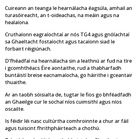
Cuireann an teanga le hearnálacha éagsúla, amhail an
turasóireacht, an t-oideachas, na meáin agus na
healaíona.
Cruthaíonn eagraíochtaí ar nós TG4 agus gnólachtaí
sa Ghaeltacht fostaíocht agus tacaíonn siad le
forbairt réigiúnach.
D’fhéadfaí na hearnálacha sin a leathnú ar fud na tíre
i gcomhthéacs Éire aontaithe, rud a thabharfadh
buntáistí breise eacnamaíocha, go háirithe i gceantair
thuaithe.
Ar an taobh sóisialta de, tugtar le fios go bhféadfadh
an Ghaeilge cur le sochaí níos cuimsithí agus níos
oscailte.
Is féidir léi nasc cultúrtha comhroinnte a chur ar fáil
agus tuiscint fhrithpháirteach a chothú.