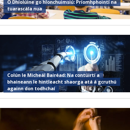
Ó Dhíolúine go hIonchuimsiú: Príomhphointí na
tuarascála nua
Colún le Micheál Bairéad: Na contúirtí a
bhaineann le hintleacht shaorga atá á gcruthú
againn don todhchaí