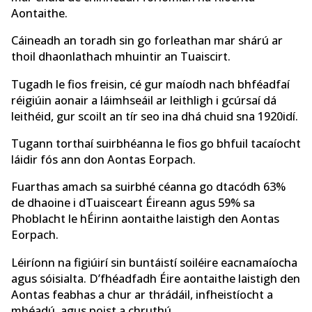
Aontaithe.
Cáineadh an toradh sin go forleathan mar shárú ar
thoil dhaonlathach mhuintir an Tuaiscirt.
Tugadh le fios freisin, cé gur maíodh nach bhféadfaí
réigiúin aonair a láimhseáil ar leithligh i gcúrsaí dá
leithéid, gur scoilt an tír seo ina dhá chuid sna 1920idí.
Tugann torthaí suirbhéanna le fios go bhfuil tacaíocht
láidir fós ann don Aontas Eorpach.
Fuarthas amach sa suirbhé céanna go dtacódh 63%
de dhaoine i dTuaisceart Éireann agus 59% sa
Phoblacht le hÉirinn aontaithe laistigh den Aontas
Eorpach.
Léiríonn na figiúirí sin buntáistí soiléire eacnamaíocha
agus sóisialta. D’fhéadfadh Éire aontaithe laistigh den
Aontas feabhas a chur ar thrádáil, infheistíocht a
mhéadú, agus poist a chruthú.