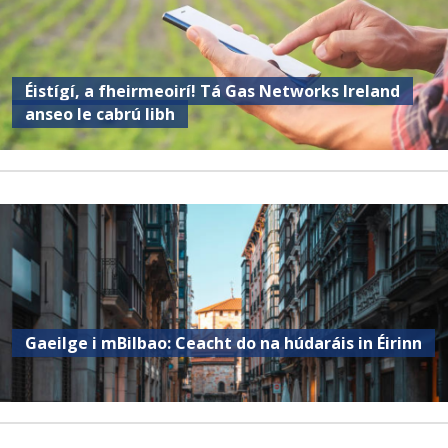
Éistígí, a fheirmeoirí! Tá Gas Networks Ireland
anseo le cabrú libh
Gaeilge i mBilbao: Ceacht do na húdaráis in Éirinn