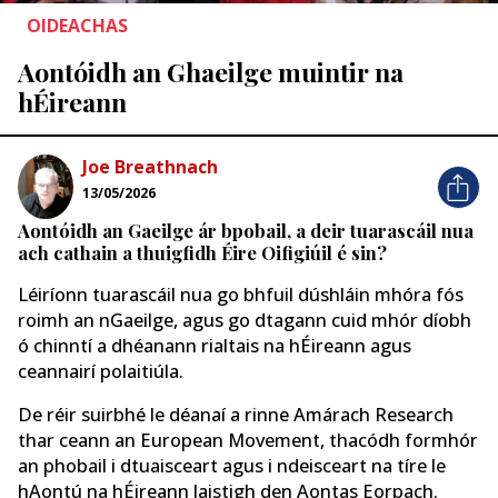
OIDEACHAS
Aontóidh an Ghaeilge muintir na
hÉireann
Joe Breathnach
13/05/2026
Aontóidh an Gaeilge ár bpobail, a deir tuarascáil nua
ach cathain a thuigfidh Éire Oifigiúil é sin?
Léiríonn tuarascáil nua go bhfuil dúshláin mhóra fós
roimh an nGaeilge, agus go dtagann cuid mhór díobh
ó chinntí a dhéanann rialtais na hÉireann agus
ceannairí polaitiúla.
De réir suirbhé le déanaí a rinne Amárach Research
thar ceann an European Movement, thacódh formhór
an phobail i dtuaisceart agus i ndeisceart na tíre le
hAontú na hÉireann laistigh den Aontas Eorpach.