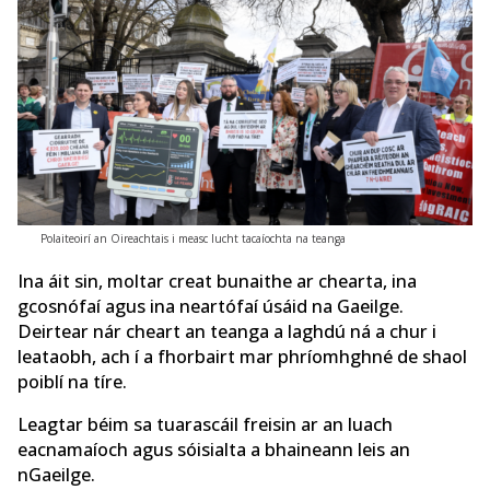
Polaiteoirí an Oireachtais i measc lucht tacaíochta na teanga
Ina áit sin, moltar creat bunaithe ar chearta, ina
gcosnófaí agus ina neartófaí úsáid na Gaeilge.
Deirtear nár cheart an teanga a laghdú ná a chur i
leataobh, ach í a fhorbairt mar phríomhghné de shaol
poiblí na tíre.
Leagtar béim sa tuarascáil freisin ar an luach
eacnamaíoch agus sóisialta a bhaineann leis an
nGaeilge.