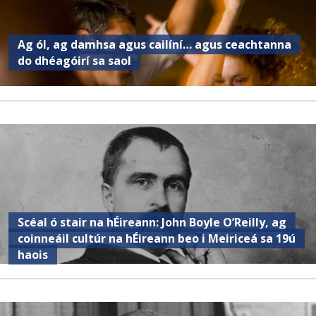
Ag ól, ag damhsa agus cailíní… agus ceachtanna
do dhéagóirí sa saol
Scéal ó stair na hÉireann: John Boyle O’Reilly, ag
coinneáil cultúr na hÉireann beo i Meiriceá sa 19ú
haois