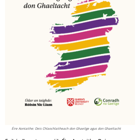
Éire Aontaithe: Deis Chlaochlaitheach don Ghaeilge agus don Ghaeltacht