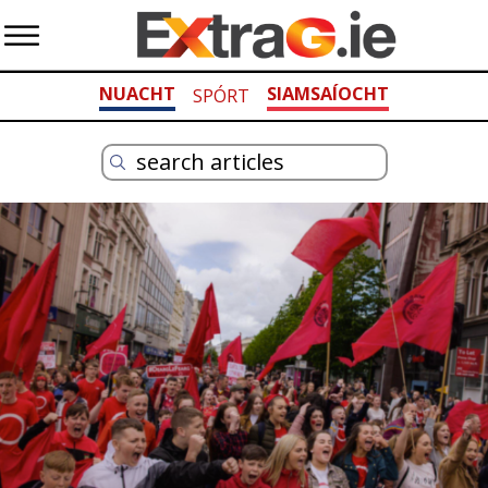
NUACHT
SIAMSAÍOCHT
SPÓRT