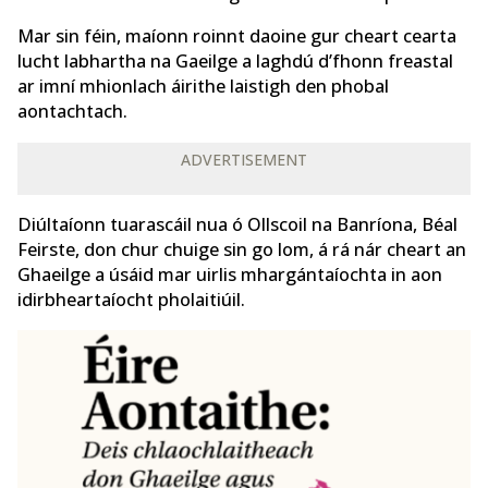
Mar sin féin, maíonn roinnt daoine gur cheart cearta
lucht labhartha na Gaeilge a laghdú d’fhonn freastal
ar imní mhionlach áirithe laistigh den phobal
aontachtach.
ADVERTISEMENT
Diúltaíonn tuarascáil nua ó Ollscoil na Banríona, Béal
Feirste, don chur chuige sin go lom, á rá nár cheart an
Ghaeilge a úsáid mar uirlis mhargántaíochta in aon
idirbheartaíocht pholaitiúil.