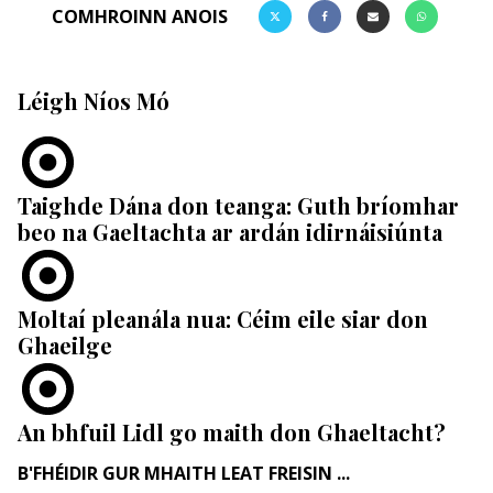
COMHROINN ANOIS
Léigh Níos Mó
Taighde Dána don teanga: Guth bríomhar
beo na Gaeltachta ar ardán idirnáisiúnta
Moltaí pleanála nua: Céim eile siar don
Ghaeilge
An bhfuil Lidl go maith don Ghaeltacht?
B'FHÉIDIR GUR MHAITH LEAT FREISIN ...