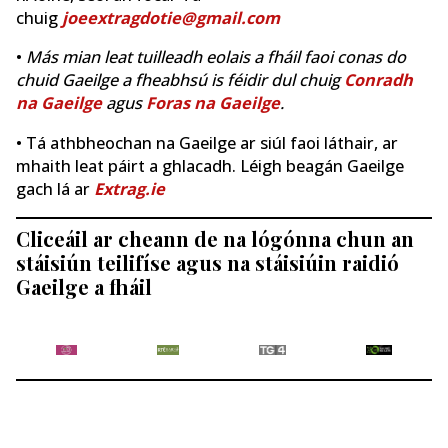
chuig
joeextragdotie@gmail.com
•
Más mian leat tuilleadh eolais a fháil faoi conas do
chuid Gaeilge a fheabhsú is féidir dul chuig
Conradh
na Gaeilge
agus
Foras na Gaeilge
.
• Tá athbheochan na Gaeilge ar siúl faoi láthair, ar
mhaith leat páirt a ghlacadh. Léigh beagán Gaeilge
gach lá ar
Extrag.ie
Cliceáil ar cheann de na lógónna chun an
stáisiún teilifíse agus na stáisiúin raidió
Gaeilge a fháil