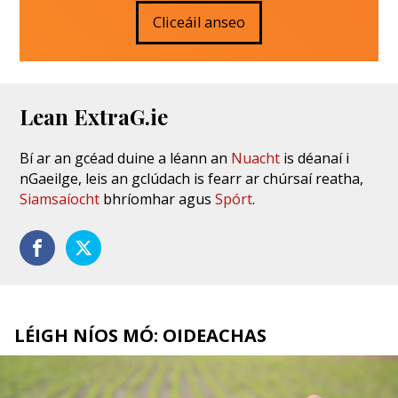
Cliceáil anseo
Lean ExtraG.ie
Bí ar an gcéad duine a léann an
Nuacht
is déanaí i
nGaeilge, leis an gclúdach is fearr ar chúrsaí reatha,
Siamsaíocht
bhríomhar agus
Spórt
.
LÉIGH NÍOS MÓ: OIDEACHAS