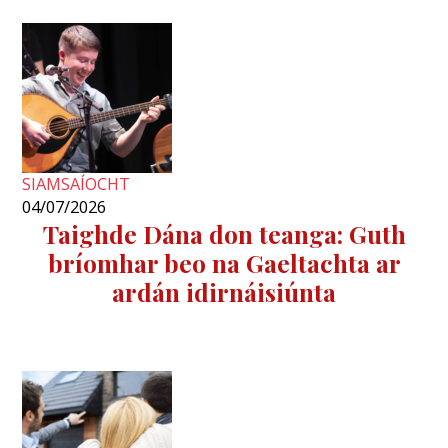
SIAMSAÍOCHT
04/07/2026
Taighde Dána don teanga: Guth
bríomhar beo na Gaeltachta ar
ardán idirnáisiúnta