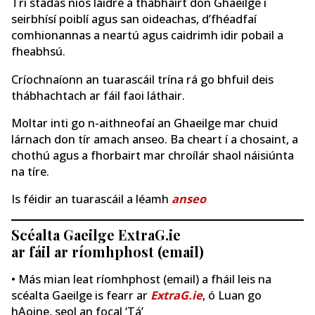
Trí stádas níos láidre a thabhairt don Ghaeilge i
seirbhísí poiblí agus san oideachas, d’fhéadfaí
comhionannas a neartú agus caidrimh idir pobail a
fheabhsú.
Críochnaíonn an tuarascáil trína rá go bhfuil deis
thábhachtach ar fáil faoi láthair.
Moltar inti go n-aithneofaí an Ghaeilge mar chuid
lárnach don tír amach anseo. Ba cheart í a chosaint, a
chothú agus a fhorbairt mar chroílár shaol náisiúnta
na tíre.
Is féidir an tuarascáil a léamh
anseo
Scéalta Gaeilge ExtraG.ie
ar fáil ar ríomhphost (email)
• Más mian leat ríomhphost (email) a fháil leis na
scéalta Gaeilge is fearr ar
ExtraG.ie
, ó Luan go
hAoine, seol an focal ‘Tá’