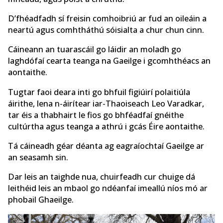
D’fhéadfadh sí freisin comhoibriú ar fud an oileáin a
neartú agus comhtháthú sóisialta a chur chun cinn.
Cáineann an tuarascáil go láidir an moladh go
laghdófaí cearta teanga na Gaeilge i gcomhthéacs an
aontaithe.
Tugtar faoi deara inti go bhfuil figiúirí polaitiúla
áirithe, lena n-áirítear iar-Thaoiseach Leo Varadkar,
tar éis a thabhairt le fios go bhféadfaí gnéithe
cultúrtha agus teanga a athrú i gcás Éire aontaithe.
Tá cáineadh géar déanta ag eagraíochtaí Gaeilge ar
an seasamh sin.
Dar leis an taighde nua, chuirfeadh cur chuige dá
leithéid leis an mbaol go ndéanfaí imeallú níos mó ar
phobail Ghaeilge.