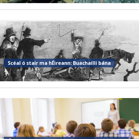
Scéal ó stair ma hÉireann: Buachaillí bána