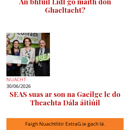
An bhfuil Lidl go maith don
Ghaeltacht?
NUACHT
30/06/2026
SEAS suas ar son na Gaeilge le do
Theachta Dála áitiúil
Faigh Nuachtlitir ExtraG.ie gach lá.