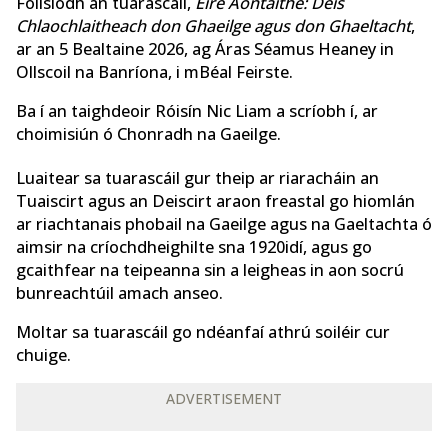
Foilsíodh an tuarascáil,
Éire Aontaithe: Deis
Chlaochlaitheach don Ghaeilge agus don Ghaeltacht
,
ar an 5 Bealtaine 2026, ag Áras Séamus Heaney in
Ollscoil na Banríona, i mBéal Feirste.
Ba í an taighdeoir Róisín Nic Liam a scríobh í, ar
choimisiún ó Chonradh na Gaeilge.
Luaitear sa tuarascáil gur theip ar riaracháin an
Tuaiscirt agus an Deiscirt araon freastal go hiomlán
ar riachtanais phobail na Gaeilge agus na Gaeltachta ó
aimsir na críochdheighilte sna 1920idí, agus go
gcaithfear na teipeanna sin a leigheas in aon socrú
bunreachtúil amach anseo.
Moltar sa tuarascáil go ndéanfaí athrú soiléir cur
chuige.
ADVERTISEMENT