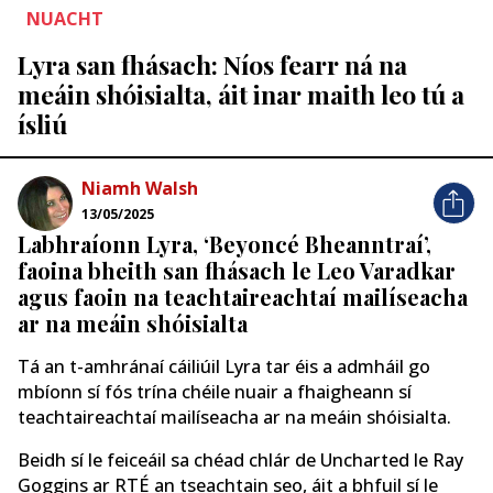
NUACHT
Lyra san fhásach: Níos fearr ná na
meáin shóisialta, áit inar maith leo tú a
ísliú
Niamh Walsh
13/05/2025
Labhraíonn Lyra, ‘Beyoncé Bheanntraí’,
faoina bheith san fhásach le Leo Varadkar
agus faoin na teachtaireachtaí mailíseacha
ar na meáin shóisialta
Tá an t-amhránaí cáiliúil Lyra tar éis a admháil go
mbíonn sí fós trína chéile nuair a fhaigheann sí
teachtaireachtaí mailíseacha ar na meáin shóisialta.
Beidh sí le feiceáil sa chéad chlár de Uncharted le Ray
Goggins ar RTÉ an tseachtain seo, áit a bhfuil sí le