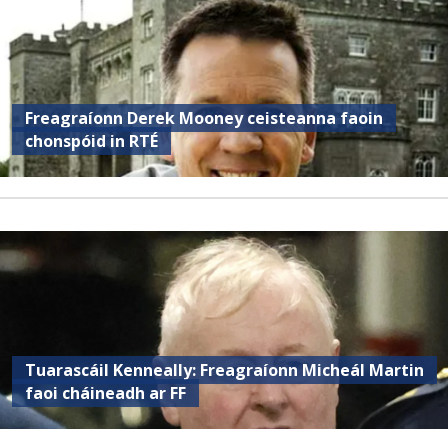
Freagraíonn Derek Mooney ceisteanna faoin
chonspóid in RTÉ
Tuarascáil Kenneally: Freagraíonn Micheál Martin
faoi cháineadh ar FF