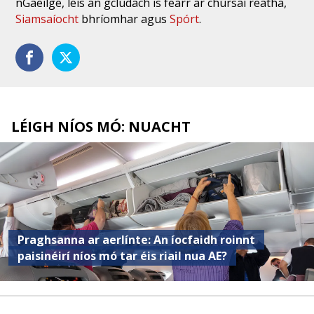
nGaeilge, leis an gclúdach is fearr ar chúrsaí reatha,
Siamsaíocht
bhríomhar agus
Spórt
.
LÉIGH NÍOS MÓ: NUACHT
Praghsanna ar aerlínte: An íocfaidh roinnt
paisinéirí níos mó tar éis riail nua AE?