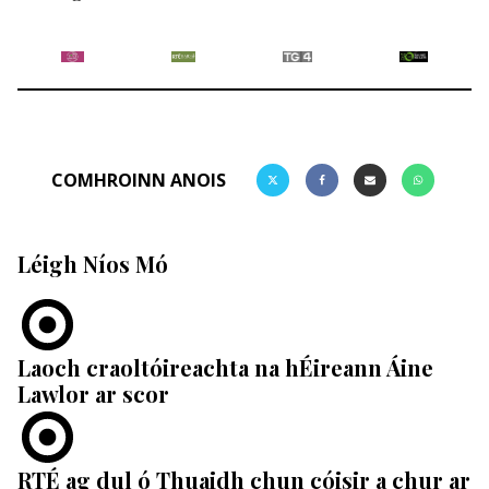
COMHROINN ANOIS
Léigh Níos Mó
Laoch craoltóireachta na hÉireann Áine
Lawlor ar scor
RTÉ ag dul ó Thuaidh chun cóisir a chur ar