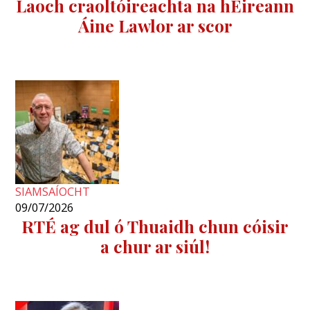
Laoch craoltóireachta na hÉireann
Áine Lawlor ar scor
SIAMSAÍOCHT
09/07/2026
RTÉ ag dul ó Thuaidh chun cóisir
a chur ar siúl!