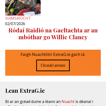
SIAMSAÍOCHT
02/07/2026
Ródaí Raidió na Gaeltachta ar an
mbóthar go Willie Clancy
Faigh Nuachtlitir ExtraG.ie gach lá.
Cliceáil anseo
Lean ExtraG.ie
Bí ar an gcéad duine a léann an
Nuacht
is déanaí i