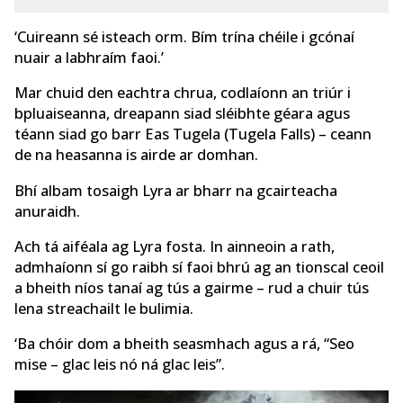
‘Cuireann sé isteach orm. Bím trína chéile i gcónaí
nuair a labhraím faoi.’
Mar chuid den eachtra chrua, codlaíonn an triúr i
bpluaiseanna, dreapann siad sléibhte géara agus
téann siad go barr Eas Tugela (Tugela Falls) – ceann
de na heasanna is airde ar domhan.
Bhí albam tosaigh Lyra ar bharr na gcairteacha
anuraidh.
Ach tá aiféala ag Lyra fosta. In ainneoin a rath,
admhaíonn sí go raibh sí faoi bhrú ag an tionscal ceoil
a bheith níos tanaí ag tús a gairme – rud a chuir tús
lena streachailt le bulimia.
‘Ba chóir dom a bheith seasmhach agus a rá, “Seo
mise – glac leis nó ná glac leis”.