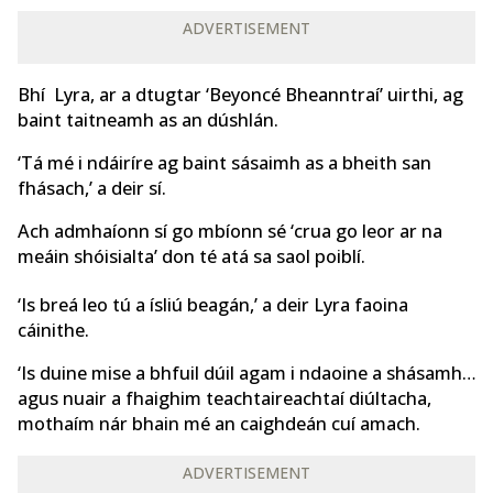
ADVERTISEMENT
Bhí Lyra, ar a dtugtar ‘Beyoncé Bheanntraí’ uirthi, ag
baint taitneamh as an dúshlán.
‘Tá mé i ndáiríre ag baint sásaimh as a bheith san
fhásach,’ a deir sí.
Ach admhaíonn sí go mbíonn sé ‘crua go leor ar na
meáin shóisialta’ don té atá sa saol poiblí.
‘Is breá leo tú a ísliú beagán,’ a deir Lyra faoina
cáinithe.
‘Is duine mise a bhfuil dúil agam i ndaoine a shásamh…
agus nuair a fhaighim teachtaireachtaí diúltacha,
mothaím nár bhain mé an caighdeán cuí amach.
ADVERTISEMENT