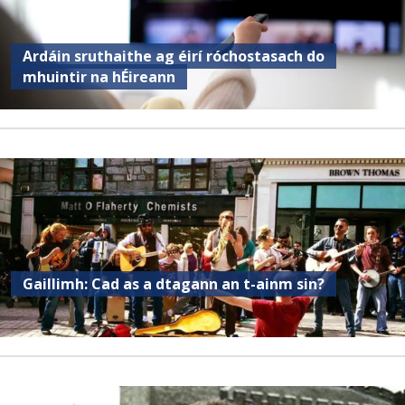
Ardáin sruthaithe ag éirí róchostasach do
mhuintir na hÉireann
Gaillimh: Cad as a dtagann an t-ainm sin?