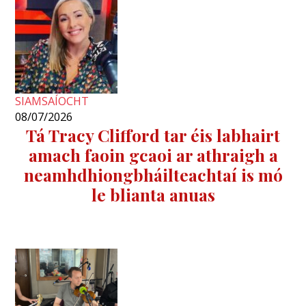
SIAMSAÍOCHT
08/07/2026
Tá Tracy Clifford tar éis labhairt
amach faoin gcaoi ar athraigh a
neamhdhiongbháilteachtaí is mó
le blianta anuas