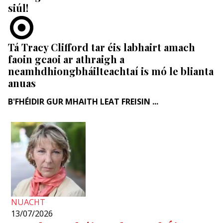
siúl!
Tá Tracy Clifford tar éis labhairt amach
faoin gcaoi ar athraigh a
neamhdhiongbháilteachtaí is mó le blianta
anuas
B'FHÉIDIR GUR MHAITH LEAT FREISIN ...
NUACHT
13/07/2026