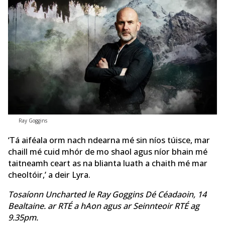
Ray Goggins
‘Tá aiféala orm nach ndearna mé sin níos túisce, mar
chaill mé cuid mhór de mo shaol agus níor bhain mé
taitneamh ceart as na blianta luath a chaith mé mar
cheoltóir,’ a deir Lyra.
Tosaíonn Uncharted le Ray Goggins Dé Céadaoin, 14
Bealtaine. ar RTÉ a hAon agus ar Seinnteoir RTÉ ag
9.35pm.