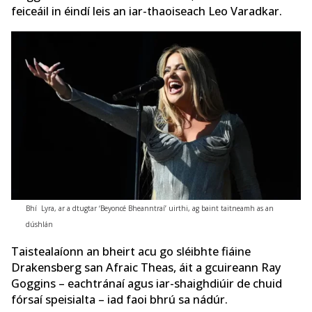
feiceáil in éindí leis an iar-thaoiseach Leo Varadkar.
Bhí Lyra, ar a dtugtar ‘Beyoncé Bheanntraí’ uirthi, ag baint taitneamh as an
dúshlán
Taistealaíonn an bheirt acu go sléibhte fiáine
Drakensberg san Afraic Theas, áit a gcuireann Ray
Goggins – eachtránaí agus iar-shaighdiúir de chuid
fórsaí speisialta – iad faoi bhrú sa nádúr.