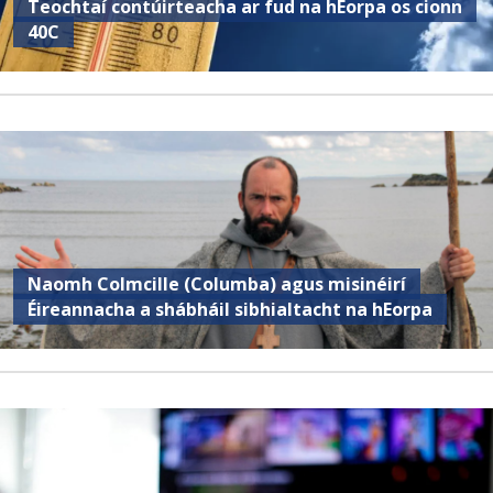
Teochtaí contúirteacha ar fud na hEorpa os cionn
40C
Naomh Colmcille (Columba) agus misinéirí
Éireannacha a shábháil sibhialtacht na hEorpa