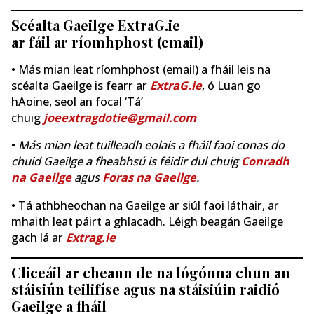
Scéalta Gaeilge ExtraG.ie
ar fáil ar ríomhphost (email)
• Más mian leat ríomhphost (email) a fháil leis na
scéalta Gaeilge is fearr ar
ExtraG.ie
, ó Luan go
hAoine, seol an focal ‘Tá’
chuig
joeextragdotie@gmail.com
•
Más mian leat tuilleadh eolais a fháil faoi conas do
chuid Gaeilge a fheabhsú is féidir dul chuig
Conradh
na Gaeilge
agus
Foras na Gaeilge
.
• Tá athbheochan na Gaeilge ar siúl faoi láthair, ar
mhaith leat páirt a ghlacadh. Léigh beagán Gaeilge
gach lá ar
Extrag.ie
Cliceáil ar cheann de na lógónna chun an
stáisiún teilifíse agus na stáisiúin raidió
Gaeilge a fháil