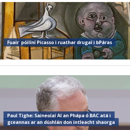
Fuair ​​ póilíní Picasso i ruathar drugaí i bPáras
Paul Tighe: Saineolaí AI an Phápa ó BAC atá i
gceannas ar an dúshlán don intleacht shaorga