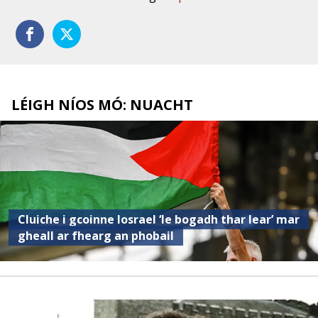
LÉIGH NÍOS MÓ: NUACHT
Cluiche i gcoinne Iosrael ‘le bogadh thar lear’ mar
gheall ar fhearg an phobail