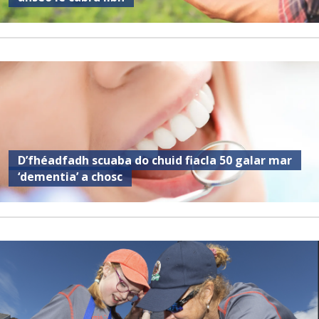
D’fhéadfadh scuaba do chuid fiacla 50 galar mar
‘dementia’ a chosc