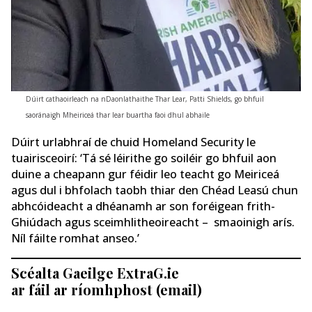
Dúirt cathaoirleach na nDaonlathaithe Thar Lear, Patti Shields, go bhfuil
saoránaigh Mheiriceá thar lear buartha faoi dhul abhaile
Dúirt urlabhraí de chuid Homeland Security le
tuairisceoirí: ‘Tá sé léirithe go soiléir go bhfuil aon
duine a cheapann gur féidir leo teacht go Meiriceá
agus dul i bhfolach taobh thiar den Chéad Leasú chun
abhcóideacht a dhéanamh ar son foréigean frith-
Ghiúdach agus sceimhlitheoireacht – smaoinigh arís.
Níl fáilte romhat anseo.’
Scéalta Gaeilge ExtraG.ie
ar fáil ar ríomhphost (email)