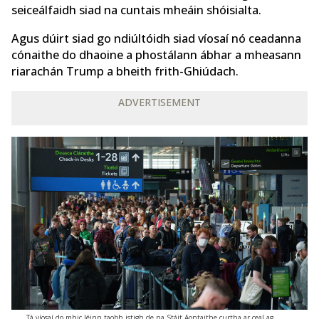
seiceálfaidh siad na cuntais mheáin shóisialta.
Agus dúirt siad go ndiúltóidh siad víosaí nó ceadanna
cónaithe do dhaoine a phostálann ábhar a mheasann
riarachán Trump a bheith frith-Ghiúdach.
ADVERTISEMENT
Tá víosaí do mhic léinn taobh istigh de na Stáit Aontaithe curtha ar ceal ag