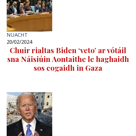
NUACHT
20/02/2024
Chuir rialtas Biden ‘veto’ ar vótáil
sna Náisiúin Aontaithe le haghaidh
sos cogaidh in Gaza