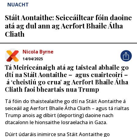
NUACHT
Stáit Aontaithe: Seiceáiltear fóin daoine
atá ag dul ann ag Aerfort Bhaile Átha
Cliath
Nicola Byrne
14/04/2025
Tá Meiriceánaigh atá ag taisteal abhaile go
dtí na Stáit Aontaithe – agus cuairteoirí –
á ‘cheistiú go crua’ ag Aerfort Bhaile Átha
Cliath faoi bheartais nua Trump
Tá fóin do thaistealaithe go dtí na Stáit Aontaithe á
seiceáil ag Aerfort Bhaile Átha Cliath – agus tá rialtas
Trump anois ag díbirt (deporting) daoine nach
dtacaíonn le hionsaithe Iosraelacha in Gaza.
Dúirt údaráis inimirce sna Stáit Aontaithe go