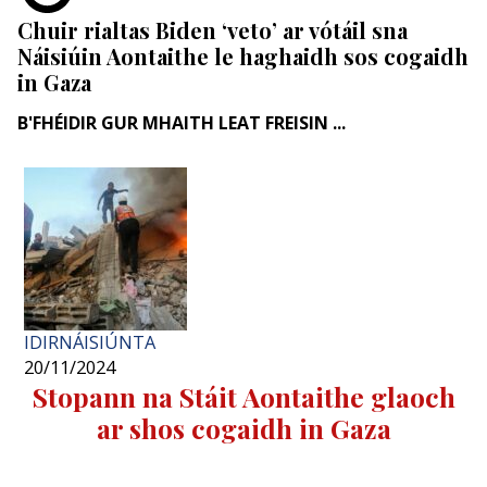
Chuir rialtas Biden ‘veto’ ar vótáil sna
Náisiúin Aontaithe le haghaidh sos cogaidh
in Gaza
B'FHÉIDIR GUR MHAITH LEAT FREISIN ...
IDIRNÁISIÚNTA
20/11/2024
Stopann na Stáit Aontaithe glaoch
ar shos cogaidh in Gaza