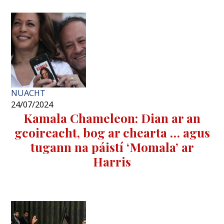
NUACHT
24/07/2024
Kamala Chameleon: Dian ar an
gcoireacht, bog ar chearta … agus
tugann na páistí ‘Momala’ ar
Harris