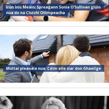
Iron Inis Meáin: Spreagann Sonia O’Sullivan glúin
nua do na Cluichí Oilimpeacha
Moltaí pleanála nua: Céim eile siar don Ghaeilge