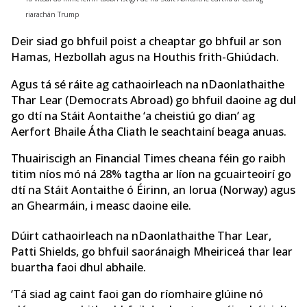
riarachán Trump
Deir siad go bhfuil poist a cheaptar go bhfuil ar son
Hamas, Hezbollah agus na Houthis frith-Ghiúdach.
Agus tá sé ráite ag cathaoirleach na nDaonlathaithe
Thar Lear (Democrats Abroad) go bhfuil daoine ag dul
go dtí na Stáit Aontaithe ‘a cheistiú go dian’ ag
Aerfort Bhaile Átha Cliath le seachtainí beaga anuas.
Thuairiscigh an Financial Times cheana féin go raibh
titim níos mó ná 28% tagtha ar líon na gcuairteoirí go
dtí na Stáit Aontaithe ó Éirinn, an Iorua (Norway) agus
an Ghearmáin, i measc daoine eile.
Dúirt cathaoirleach na nDaonlathaithe Thar Lear,
Patti Shields, go bhfuil saoránaigh Mheiriceá thar lear
buartha faoi dhul abhaile.
‘Tá siad ag caint faoi gan do ríomhaire glúine nó