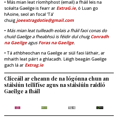
• Más mian leat ríomhphost (email) a fháil leis na
scéalta Gaeilge is fearr ar
ExtraG.ie
, ó Luan go
hAoine, seol an focal ‘Tá’
chuig
joeextragdotie@gmail.com
•
Más mian leat tuilleadh eolais a fháil faoi conas do
chuid Gaeilge a fheabhsú is féidir dul chuig
Conradh
na Gaeilge
agus
Foras na Gaeilge
.
• Tá athbheochan na Gaeilge ar siúl faoi láthair, ar
mhaith leat páirt a ghlacadh. Léigh beagán Gaeilge
gach lá ar
Extrag.ie
Cliceáil ar cheann de na lógónna chun an
stáisiún teilifíse agus na stáisiúin raidió
Gaeilge a fháil