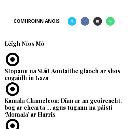
COMHROINN ANOIS
Léigh Níos Mó
Stopann na Stáit Aontaithe glaoch ar shos
cogaidh in Gaza
Kamala Chameleon: Dian ar an gcoireacht,
bog ar chearta … agus tugann na páistí
‘Momala’ ar Harris