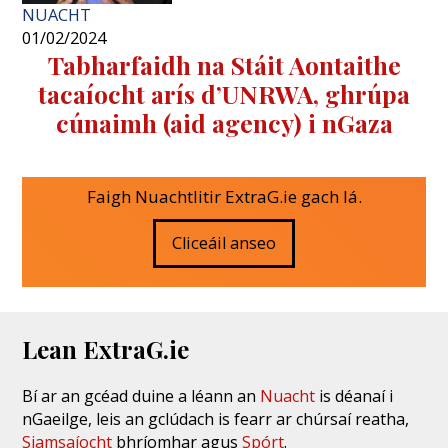
NUACHT
01/02/2024
Tabharfaidh na Stáit Aontaithe
tacaíocht arís d’UNRWA, ghrúpa
cúnaimh (aid agency) i nGaza
Faigh Nuachtlitir ExtraG.ie gach lá.
Cliceáil anseo
Lean ExtraG.ie
Bí ar an gcéad duine a léann an
Nuacht
is déanaí i
nGaeilge, leis an gclúdach is fearr ar chúrsaí reatha,
Siamsaíocht
bhríomhar agus
Spórt
.