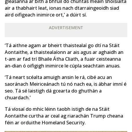
gléasanna ar bith a bhfuil do chuntas meáin shóisialta
air a thabhairt leat, ionas nach dtarraingeoidh siad
aird oifigeach inimirce ort,’ a dúirt sí.
ADVERTISEMENT
‘Tá aithne agam ar bheirt thaistealaí go dtí na Stáit
Aontaithe, a thaistealaíonn ar ais agus ar aghaidh an
t-am ar fad trí Bhaile Átha Cliath, a fuair ceisteanna
an-dian ó oifigigh inimirce le cúpla seachtain anuas.
‘Tá neart scéalta amuigh ansin le rá, cibé acu an
saoránach Meiriceánach tú nó nach ea, is ábhar imní é
seo. Tá sé laistigh dá gcearta do ghuthán a
chuardach.’
Tá víosaí do mhic léinn taobh istigh de na Stáit
Aontaithe curtha ar ceal ag riarachán Trump cheana
féin ar orduithe Homeland Security.