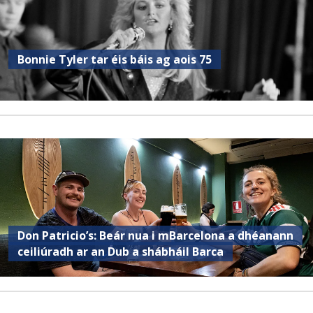
Bonnie Tyler tar éis báis ag aois 75
Don Patricio’s: Beár nua i mBarcelona a dhéanann
ceiliúradh ar an Dub a shábháil Barca