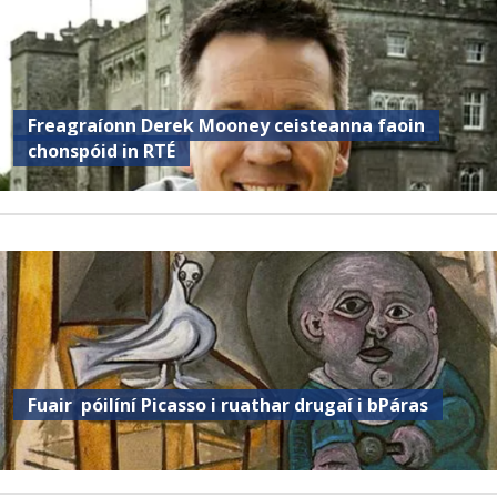
Freagraíonn Derek Mooney ceisteanna faoin
chonspóid in RTÉ
Fuair ​​ póilíní Picasso i ruathar drugaí i bPáras