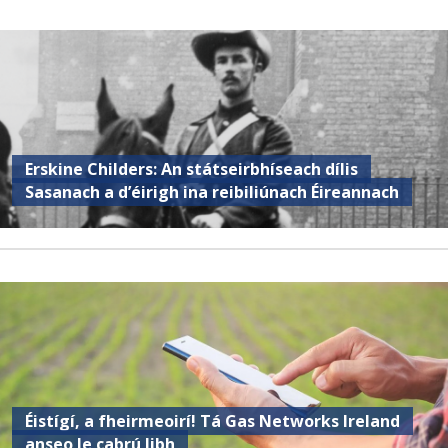
Erskine Childers: An státseirbhíseach dílis
Sasanach a d’éirigh ina reibiliúnach Éireannach
Éistígí, a fheirmeoirí! Tá Gas Networks Ireland
anseo le cabrú libh