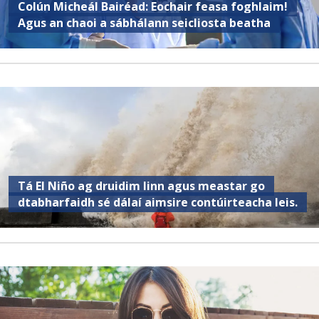
Colún Micheál Bairéad: Eochair feasa foghlaim!
Agus an chaoi a sábhálann seicliosta beatha
Tá El Niño ag druidim linn agus meastar go
dtabharfaidh sé dálaí aimsire contúirteacha leis.