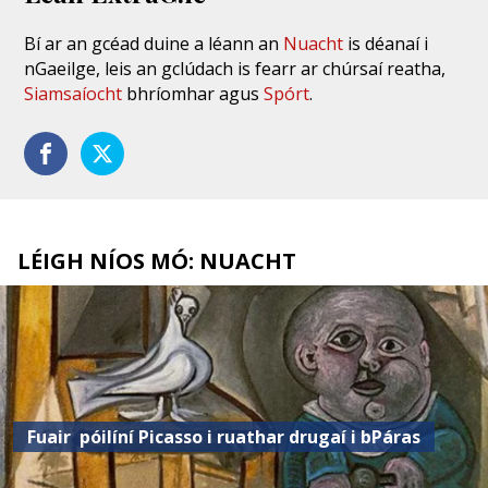
Bí ar an gcéad duine a léann an
Nuacht
is déanaí i
nGaeilge, leis an gclúdach is fearr ar chúrsaí reatha,
Siamsaíocht
bhríomhar agus
Spórt
.
LÉIGH NÍOS MÓ: NUACHT
Fuair ​​ póilíní Picasso i ruathar drugaí i bPáras