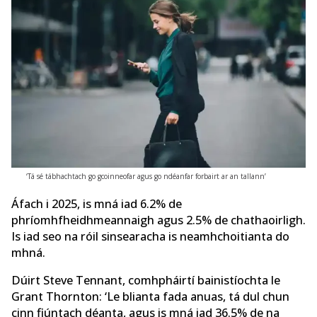
‘Tá sé tábhachtach go gcoinneofar agus go ndéanfar forbairt ar an tallann’
Áfach i 2025, is mná iad 6.2% de
phríomhfheidhmeannaigh agus 2.5% de chathaoirligh.
Is iad seo na róil sinsearacha is neamhchoitianta do
mhná.
Dúirt Steve Tennant, comhpháirtí bainistíochta le
Grant Thornton: ‘Le blianta fada anuas, tá dul chun
cinn fiúntach déanta, agus is mná iad 36.5% de na