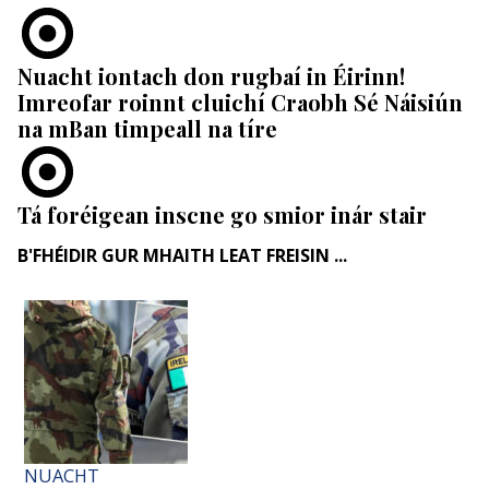
Nuacht iontach don rugbaí in Éirinn!
Imreofar roinnt cluichí Craobh Sé Náisiún
na mBan timpeall na tíre
Tá foréigean inscne go smior inár stair
B'FHÉIDIR GUR MHAITH LEAT FREISIN ...
NUACHT