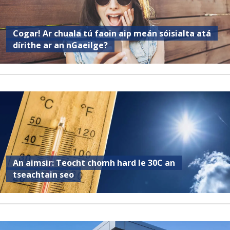
Cogar! Ar chuala tú faoin aip meán sóisialta atá
dírithe ar an nGaeilge?
An aimsir: Teocht chomh hard le 30C an
tseachtain seo