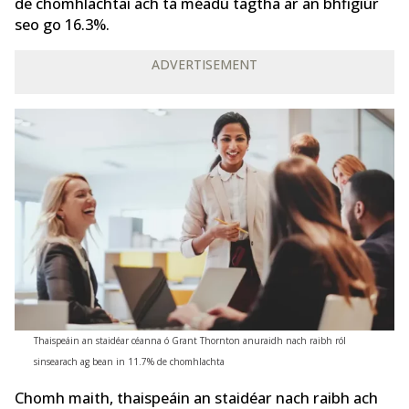
de chomhlachtaí ach tá méadú tagtha ar an bhfigiúr
seo go 16.3%.
ADVERTISEMENT
Thaispeáin an staidéar céanna ó Grant Thornton anuraidh nach raibh ról
sinsearach ag bean in 11.7% de chomhlachta
Chomh maith, thaispeáin an staidéar nach raibh ach