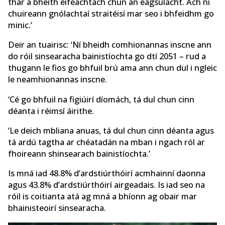
thar a bheith éifeachtach chun an éagsúlacht. Ach ní
chuireann gnólachtaí straitéisí mar seo i bhfeidhm go
minic.’
Deir an tuairisc: ‘Ní bheidh comhionannas inscne ann
do róil sinsearacha bainistíochta go dtí 2051 – rud a
thugann le fios go bhfuil brú ama ann chun dul i ngleic
le neamhionannas inscne.
‘Cé go bhfuil na figiúirí díomách, tá dul chun cinn
déanta i réimsí áirithe.
‘Le deich mbliana anuas, tá dul chun cinn déanta agus
tá ardú tagtha ar chéatadán na mban i ngach ról ar
fhoireann shinsearach bainistíochta.’
Is mná iad 48.8% d’ardstiúrthóirí acmhainní daonna
agus 43.8% d’ardstiúrthóirí airgeadais. Is iad seo na
róil is coitianta atá ag mná a bhíonn ag obair mar
bhainisteoirí sinsearacha.