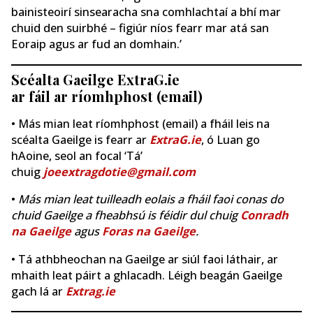
bainisteoirí sinsearacha sna comhlachtaí a bhí mar
chuid den suirbhé – figiúr níos fearr mar atá san
Eoraip agus ar fud an domhain.’
Scéalta Gaeilge ExtraG.ie
ar fáil ar ríomhphost (email)
• Más mian leat ríomhphost (email) a fháil leis na
scéalta Gaeilge is fearr ar
ExtraG.ie
, ó Luan go
hAoine, seol an focal ‘Tá’
chuig
joeextragdotie@gmail.com
•
Más mian leat tuilleadh eolais a fháil faoi conas do
chuid Gaeilge a fheabhsú is féidir dul chuig
Conradh
na Gaeilge
agus
Foras na Gaeilge
.
• Tá athbheochan na Gaeilge ar siúl faoi láthair, ar
mhaith leat páirt a ghlacadh. Léigh beagán Gaeilge
gach lá ar
Extrag.ie