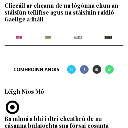
Cliceáil ar cheann de na lógónna chun an
stáisiún teilifíse agus na stáisiúin raidió
Gaeilge a fháil
COMHROINN ANOIS
Léigh Níos Mó
Ba mhná a bhí i dtrí cheathrú de na
cásanna bulaíochta sna fórsaí cosanta