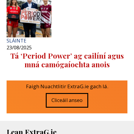
SLÁINTE
23/08/2025
Tá ‘Period Power’ ag cailíní agus
mná camógaíochta anois
Faigh Nuachtlitir ExtraG.ie gach lá.
Cliceáil anseo
Lean ExtraG.ie