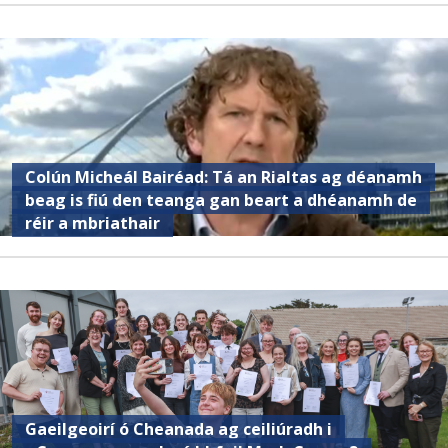
Colún Micheál Bairéad: Tá an Rialtas ag déanamh
beag is fiú den teanga gan beart a dhéanamh de
réir a mbriathair
Gaeilgeoirí ó Cheanada ag ceiliúradh i