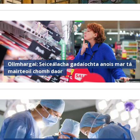
Ollmhargaí: Seiceálacha gadaíochta anois mar tá
mairteoil chomh daor