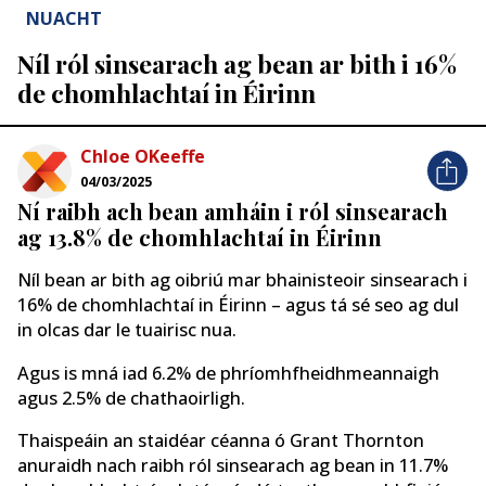
NUACHT
Níl ról sinsearach ag bean ar bith i 16%
de chomhlachtaí in Éirinn
Chloe OKeeffe
04/03/2025
Ní raibh ach bean amháin i ról sinsearach
ag 13.8% de chomhlachtaí in Éirinn
Níl bean ar bith ag oibriú mar bhainisteoir sinsearach i
16% de chomhlachtaí in Éirinn – agus tá sé seo ag dul
in olcas dar le tuairisc nua.
Agus is mná iad 6.2% de phríomhfheidhmeannaigh
agus 2.5% de chathaoirligh.
Thaispeáin an staidéar céanna ó Grant Thornton
anuraidh nach raibh ról sinsearach ag bean in 11.7%