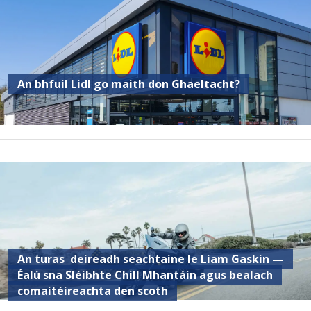
An bhfuil Lidl go maith don Ghaeltacht?
An turas deireadh seachtaine le Liam Gaskin —
Éalú sna Sléibhte Chill Mhantáin agus bealach
comaitéireachta den scoth