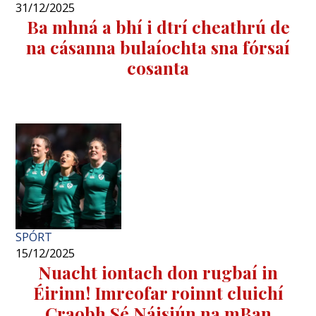
31/12/2025
Ba mhná a bhí i dtrí cheathrú de
na cásanna bulaíochta sna fórsaí
cosanta
SPÓRT
15/12/2025
Nuacht iontach don rugbaí in
Éirinn! Imreofar roinnt cluichí
Craobh Sé Náisiún na mBan