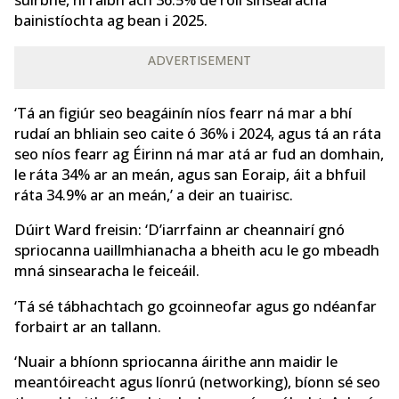
suirbhé, ní raibh ach 36.5% de róil sinsearacha
bainistíochta ag bean i 2025.
ADVERTISEMENT
‘Tá an figiúr seo beagáinín níos fearr ná mar a bhí
rudaí an bhliain seo caite ó 36% i 2024, agus tá an ráta
seo níos fearr ag Éirinn ná mar atá ar fud an domhain,
le ráta 34% ar an meán, agus san Eoraip, áit a bhfuil
ráta 34.9% ar an meán,’ a deir an tuairisc.
Dúirt Ward freisin: ‘D’iarrfainn ar cheannairí gnó
spriocanna uaillmhianacha a bheith acu le go mbeadh
mná sinsearacha le feiceáil.
‘Tá sé tábhachtach go gcoinneofar agus go ndéanfar
forbairt ar an tallann.
‘Nuair a bhíonn spriocanna áirithe ann maidir le
meantóireacht agus líonrú (networking), bíonn sé seo