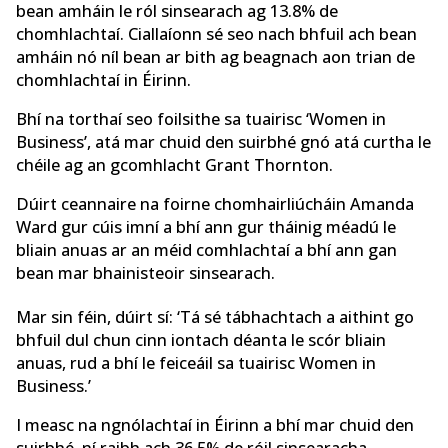
bean amháin le ról sinsearach ag 13.8% de
chomhlachtaí. Ciallaíonn sé seo nach bhfuil ach bean
amháin nó níl bean ar bith ag beagnach aon trian de
chomhlachtaí in Éirinn.
Bhí na torthaí seo foilsithe sa tuairisc ‘Women in
Business’, atá mar chuid den suirbhé gnó atá curtha le
chéile ag an gcomhlacht Grant Thornton.
Dúirt ceannaire na foirne chomhairliúcháin Amanda
Ward gur cúis imní a bhí ann gur tháinig méadú le
bliain anuas ar an méid comhlachtaí a bhí ann gan
bean mar bhainisteoir sinsearach.
Mar sin féin, dúirt sí: ‘Tá sé tábhachtach a aithint go
bhfuil dul chun cinn iontach déanta le scór bliain
anuas, rud a bhí le feiceáil sa tuairisc Women in
Business.’
I measc na ngnólachtaí in Éirinn a bhí mar chuid den