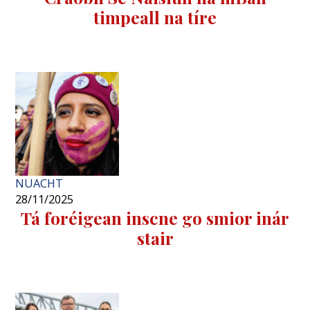
timpeall na tíre
NUACHT
28/11/2025
Tá foréigean inscne go smior inár
stair