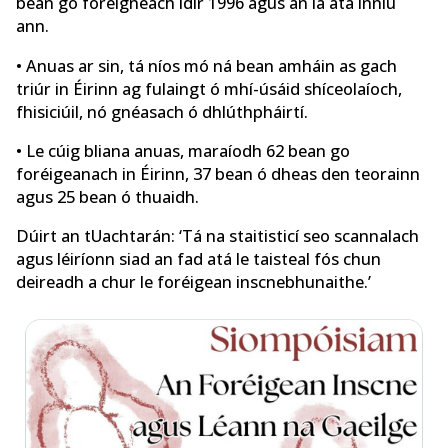
bean go foréigneach idir 1996 agus an lá atá inniu
ann.
• Anuas ar sin, tá níos mó ná bean amháin as gach
triúr in Éirinn ag fulaingt ó mhí-úsáid shíceolaíoch,
fhisiciúil, nó gnéasach ó dhlúthpháirtí.
• Le cúig bliana anuas, maraíodh 62 bean go
foréigeanach in Éirinn, 37 bean ó dheas den teorainn
agus 25 bean ó thuaidh.
Dúirt an tUachtarán: ‘Tá na staitisticí seo scannalach
agus léiríonn siad an fad atá le taisteal fós chun
deireadh a chur le foréigean inscnebhunaithe.’