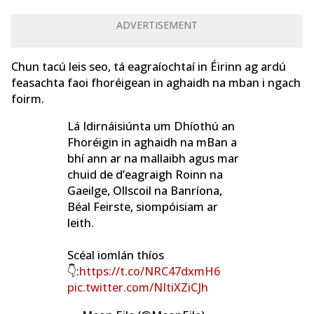
ADVERTISEMENT
Chun tacú leis seo, tá eagraíochtaí in Éirinn ag ardú
feasachta faoi fhoréigean in aghaidh na mban i ngach
foirm.
Lá Idirnáisiúnta um Dhíothú an
Fhoréigin in aghaidh na mBan a
bhí ann ar na mallaibh agus mar
chuid de d’eagraigh Roinn na
Gaeilge, Ollscoil na Banríona,
Béal Feirste, siompóisiam ar
leith.
Scéal iomlán thíos
👇:
https://t.co/NRC47dxmH6
pic.twitter.com/NItiXZiCJh