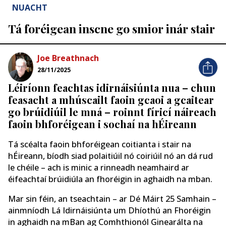
NUACHT
Tá foréigean inscne go smior inár stair
Joe Breathnach
28/11/2025
Léiríonn feachtas idirnáisiúnta nua – chun
feasacht a mhúscailt faoin gcaoi a gcaitear
go brúidiúil le mná – roinnt fíricí náireach
faoin bhforéigean i sochaí na hÉireann
Tá scéalta faoin bhforéigean coitianta i stair na
hÉireann, bíodh siad polaitiúil nó coiriúil nó an dá rud
le chéile – ach is minic a rinneadh neamhaird ar
éifeachtaí brúidiúla an fhoréigin in aghaidh na mban.
Mar sin féin, an tseachtain – ar Dé Máirt 25 Samhain –
ainmníodh Lá Idirnáisiúnta um Dhíothú an Fhoréigin
in aghaidh na mBan ag Comhthionól Ginearálta na