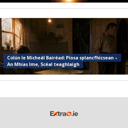
Colún le Micheál Bairéad: Píosa splancfhicsean –
An Mhias Ime, Scéal teaghlaigh