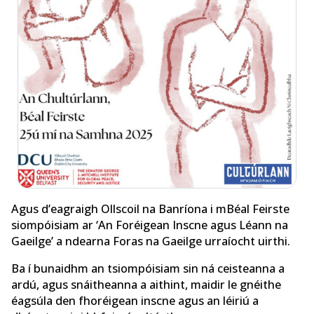
Agus d’eagraigh Ollscoil na Banríona i mBéal Feirste
siompóisiam ar ‘An Foréigean Inscne agus Léann na
Gaeilge’ a ndearna Foras na Gaeilge urraíocht uirthi.
Ba í bunaidhm an tsiompóisiam sin ná ceisteanna a
ardú, agus snáitheanna a aithint, maidir le gnéithe
éagsúla den fhoréigean inscne agus an léiriú a