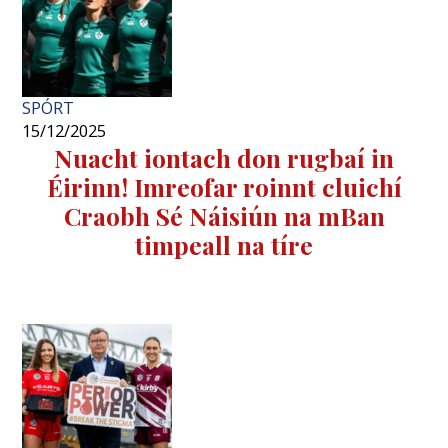
SPÓRT
15/12/2025
Nuacht iontach don rugbaí in
Éirinn! Imreofar roinnt cluichí
Craobh Sé Náisiún na mBan
timpeall na tíre