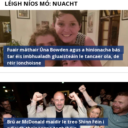
LÉIGH NÍOS MÓ: NUACHT
Fuair ​​máthair Úna Bowden agus a hiníonacha bás
tar éis imbhualadh gluaisteáin le tancaer ola, de
réir ionchoisne
Brú ar McDonald maidir le treo Shinn Féin i