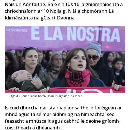
Náisiún Aontaithe. Ba é sin tús 16 lá gníomhaíochta a
chríochnaíonn ar 10 Nollaig, N lá a chomórann Lá
Idirnáisiúnta na gCeart Daonna.
Agóid i Róimh faoin bhforéigean in aghaidh na mban
Is cuid dhorcha dár stair iad ionsaithe le foréigean ar
mhná agus tá sé mar aidhm ag na himeachtaí seo
feasacht a mhúscailt agus cabhrú le daoine gníomh
coisctheach a dhéanamh.