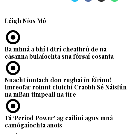
Léigh Níos Mó
Ba mhná a bhí i dtrí cheathrú de na
cásanna bulaíochta sna fórsaí cosanta
Nuacht iontach don rugbaí in Éirinn!
Imreofar roinnt cluichí Craobh Sé Náisiún
na mBan timpeall na tíre
Tá ‘Period Power’ ag cailíní agus mná
camógaíochta anois