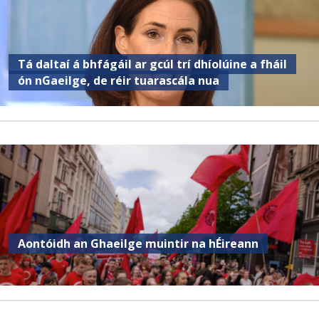
Tá daltaí á bhfágáil ar gcúl trí dhíolúine a fháil
ón nGaeilge, de réir tuarascála nua
Aontóidh an Ghaeilge muintir na hÉireann