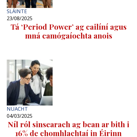
SLÁINTE
23/08/2025
Tá ‘Period Power’ ag cailíní agus
mná camógaíochta anois
NUACHT
04/03/2025
Níl ról sinsearach ag bean ar bith i
16% de chomhlachtaí in Éirinn