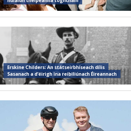
ndiaidh theipeanna toghcháin
Erskine Childers: An státseirbhíseach dílis
Sasanach a d’éirigh ina reibiliúnach Éireannach