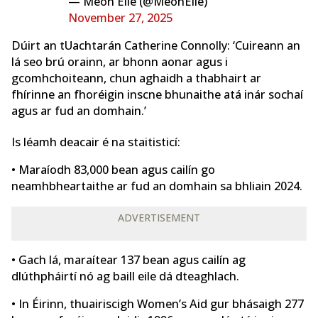
— Meon Eile (@MeonEile)
November 27, 2025
Dúirt an tUachtarán Catherine Connolly: ‘Cuireann an
lá seo brú orainn, ar bhonn aonar agus i
gcomhchoiteann, chun aghaidh a thabhairt ar
fhírinne an fhoréigin inscne bhunaithe atá inár sochaí
agus ar fud an domhain.’
Is léamh deacair é na staitisticí:
• Maraíodh 83,000 bean agus cailín go
neamhbheartaithe ar fud an domhain sa bhliain 2024.
ADVERTISEMENT
• Gach lá, maraítear 137 bean agus cailín ag
dlúthpháirtí nó ag baill eile dá dteaghlach.
• In Éirinn, thuairiscigh Women’s Aid gur bhásaigh 277