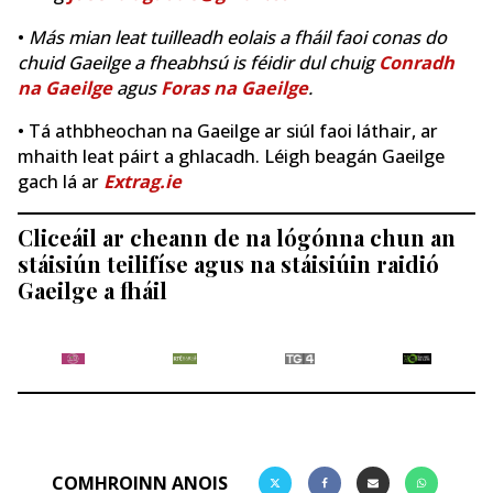
•
Más mian leat tuilleadh eolais a fháil faoi conas do
chuid Gaeilge a fheabhsú is féidir dul chuig
Conradh
na Gaeilge
agus
Foras na Gaeilge
.
• Tá athbheochan na Gaeilge ar siúl faoi láthair, ar
mhaith leat páirt a ghlacadh. Léigh beagán Gaeilge
gach lá ar
Extrag.ie
Cliceáil ar cheann de na lógónna chun an
stáisiún teilifíse agus na stáisiúin raidió
Gaeilge a fháil
COMHROINN ANOIS