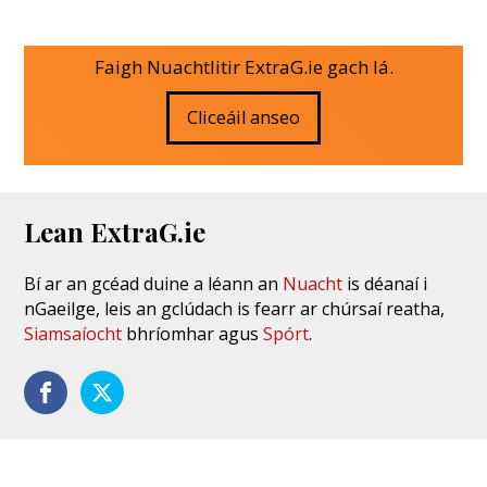
Faigh Nuachtlitir ExtraG.ie gach lá.
Cliceáil anseo
Lean ExtraG.ie
Bí ar an gcéad duine a léann an
Nuacht
is déanaí i
nGaeilge, leis an gclúdach is fearr ar chúrsaí reatha,
Siamsaíocht
bhríomhar agus
Spórt
.