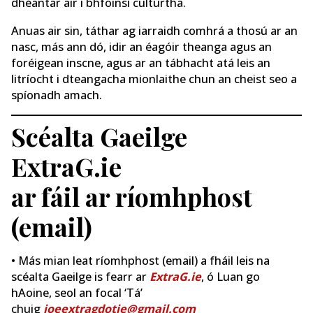
dhéantar air i bhfoinsí cultúrtha.
Anuas air sin, táthar ag iarraidh comhrá a thosú ar an
nasc, más ann dó, idir an éagóir theanga agus an
foréigean inscne, agus ar an tábhacht atá leis an
litríocht i dteangacha mionlaithe chun an cheist seo a
spíonadh amach.
Scéalta Gaeilge
ExtraG.ie
ar fáil ar ríomhphost
(email)
• Más mian leat ríomhphost (email) a fháil leis na
scéalta Gaeilge is fearr ar
ExtraG.ie
, ó Luan go
hAoine, seol an focal ‘Tá’
chuig
joeextragdotie@gmail.com