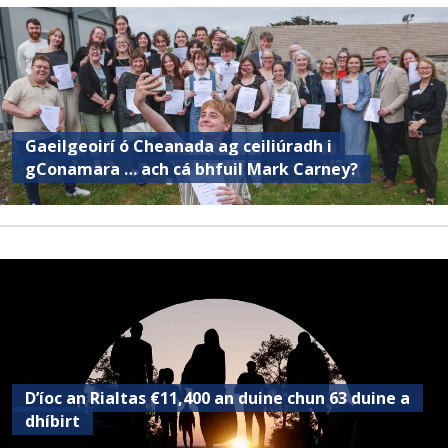
Gaeilgeoirí ó Cheanada ag ceiliúradh i
gConamara … ach cá bhfuil Mark Carney?
D’íoc an Rialtas €11,400 an duine chun 63 duine a
dhíbirt