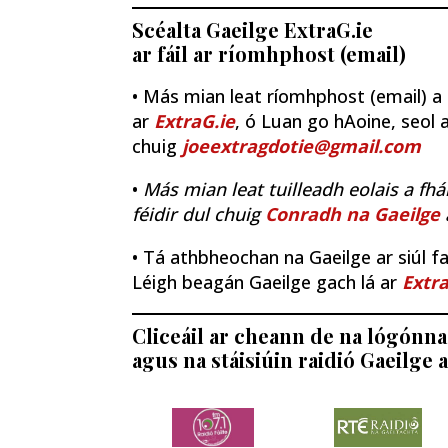
Scéalta Gaeilge ExtraG.ie
ar fáil ar ríomhphost (email)
• Más mian leat ríomhphost (email) a fh
ar
ExtraG.ie
, ó Luan go hAoine, seol a
chuig
joeextragdotie@gmail.com
•
Más mian leat tuilleadh eolais a fhá
féidir dul chuig
Conradh na Gaeilge
• Tá athbheochan na Gaeilge ar siúl fao
Léigh beagán Gaeilge gach lá ar
Extra
Cliceáil ar cheann de na lógónna 
agus na stáisiúin raidió Gaeilge a