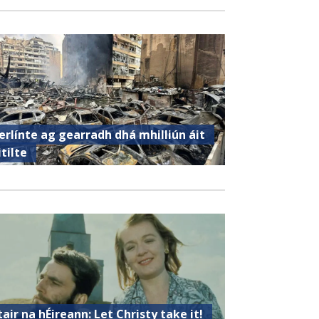
erlínte ag gearradh dhá mhilliún áit
itilte
tair na hÉireann: Let Christy take it!