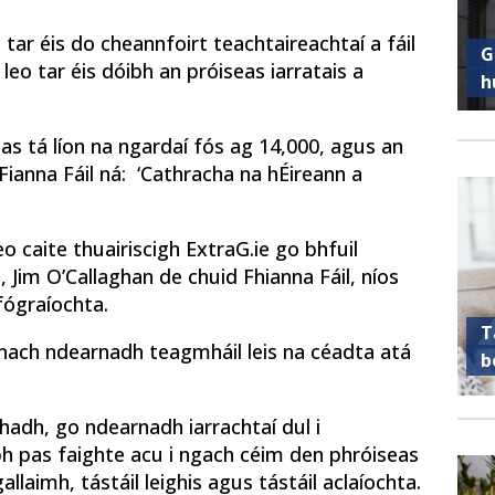
tar éis do cheannfoirt teachtaireachtaí a fáil
G
leo tar éis dóibh an próiseas iarratais a
h
ltas tá líon na ngardaí fós ag 14,000, agus an
ianna Fáil ná: ‘Cathracha na hÉireann a
o caite thuairiscigh ExtraG.ie go bhfuil
, Jim O’Callaghan de chuid Fhianna Fáil, níos
fógraíochta.
T
 nach ndearnadh teagmháil leis na céadta atá
b
chadh, go ndearnadh iarrachtaí dul i
bh pas faighte acu i ngach céim den phróiseas
gallaimh, tástáil leighis agus tástáil aclaíochta.