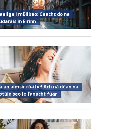
aeilge i mBilbao: Ceacht do na
údaráis in Éirinn
á an aimsir ró-the! Ach ná déan na
otúin seo le fanacht fuar