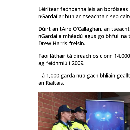
Léirítear fadhbanna leis an bpróiseas
nGardaí ar bun an tseachtain seo cait
Dúirt an tAire O’Callaghan, an tseachta
nGardaí a mhéadú agus go bhfuil na tu
Drew Harris freisin.
Faoi láthair tá díreach os cionn 14,00
ag feidhmiú i 2009.
Tá 1,000 garda nua gach bhliain geallt
an Rialtais.