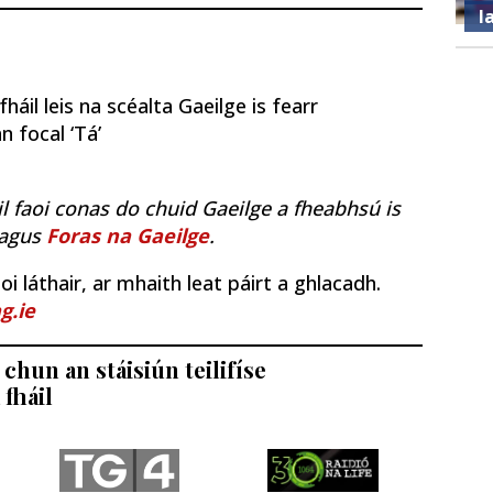
l
áil leis na scéalta Gaeilge is fearr
n focal ‘Tá’
il faoi conas do chuid Gaeilge a fheabhsú is
agus
Foras na Gaeilge
.
i láthair, ar mhaith leat páirt a ghlacadh.
g.ie
chun an stáisiún teilifíse
 fháil