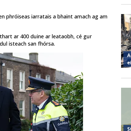
 den phróiseas iarratais a bhaint amach ag am
 thart ar 400 duine ar leataobh, cé gur
 dul isteach san fhórsa.
A
e
S