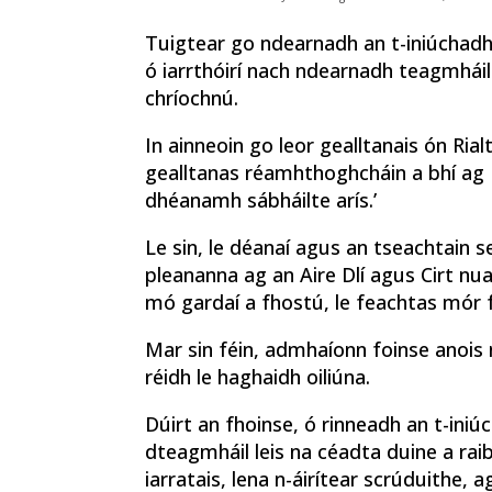
Tuigtear go ndearnadh an t-iniúchadh 
ó iarrthóirí nach ndearnadh teagmháil 
chríochnú.
In ainneoin go leor gealltanais ón Ria
gealltanas réamhthoghcháin a bhí ag F
dhéanamh sábháilte arís.’
Le sin, le déanaí agus an tseachtain se
pleananna ag an Aire Dlí agus Cirt nua
mó gardaí a fhostú, le feachtas mór 
Mar sin féin, admhaíonn foinse anois
réidh le haghaidh oiliúna.
Dúirt an fhoinse, ó rinneadh an t-iniú
dteagmháil leis na céadta duine a rai
iarratais, lena n-áirítear scrúduithe, a