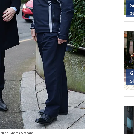
S
s
G
s
néir an Gharda Síochána