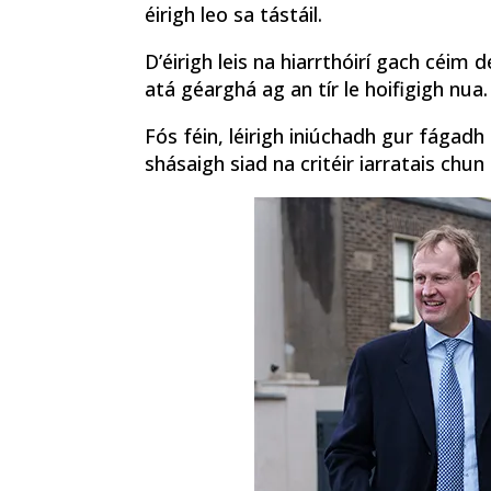
éirigh leo sa tástáil.
D’éirigh leis na hiarrthóirí gach céim
atá géarghá ag an tír le hoifigigh nua.
Fós féin, léirigh iniúchadh gur fágadh
shásaigh siad na critéir iarratais chun