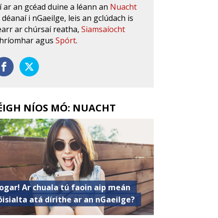
í ar an gcéad duine a léann an
Nuacht
s déanaí i nGaeilge, leis an gclúdach is
earr ar chúrsaí reatha,
Siamsaíocht
hríomhar agus
Spórt
.
ÉIGH NÍOS MÓ: NUACHT
ogar! Ar chuala tú faoin aip meán
óisialta atá dírithe ar an nGaeilge?