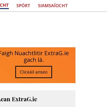
CHT
SPÓRT
SIAMSAÍOCHT
Faigh Nuachtlitir ExtraG.ie
gach lá.
Cliceáil anseo
Lean ExtraG.ie