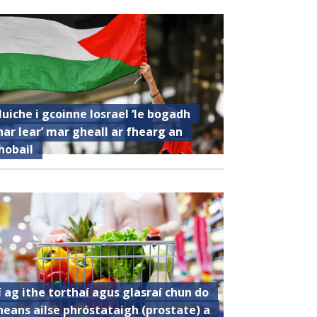
luiche i gcoinne Iosrael ‘le bogadh
har lear’ mar gheall ar fhearg an
hobail
í ag ithe torthaí agus glasraí chun do
heans ailse phróstataigh (prostate) a