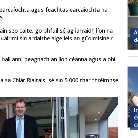
 earcaíochta agus feachtas earcaíochta na
e.
in seo caite, go bhfuil sé ag iarraidh líon na
A
airimí sin ardaithe aige leis an gCoimisinéir
d
0 ball ann, beagnach an líon céanna agus a bhí
a sa Chlár Rialtais, sé sin 5,000 thar thréimhse
I
O
O