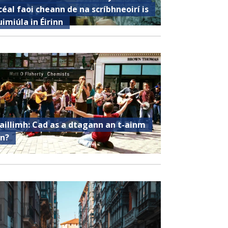
céal faoi cheann de na scríbhneoirí is
uimiúla in Éirinn
aillimh: Cad as a dtagann an t-ainm
in?