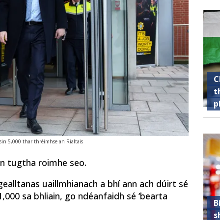
C
t
p
 sin 5,000 thar thréimhse an Rialtais
sin tugtha roimhe seo.
ealltanas uaillmhianach a bhí ann ach dúirt sé
000 sa bhliain, go ndéanfaidh sé ‘bearta
B
s