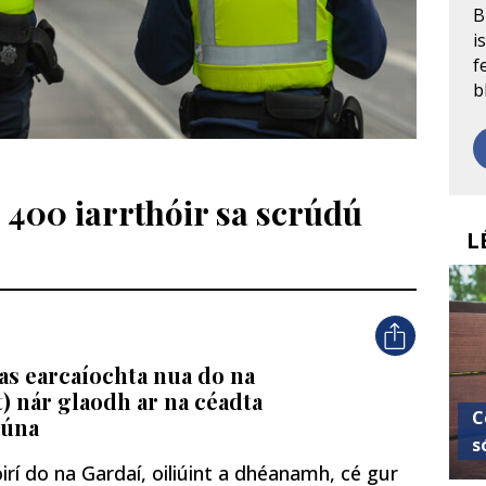
B
i
f
b
e 400 iarrthóir sa scrúdú
L
tas earcaíochta nua do na
t) nár glaodh ar na céadta
C
iúna
s
irí do na Gardaí, oiliúint a dhéanamh, cé gur