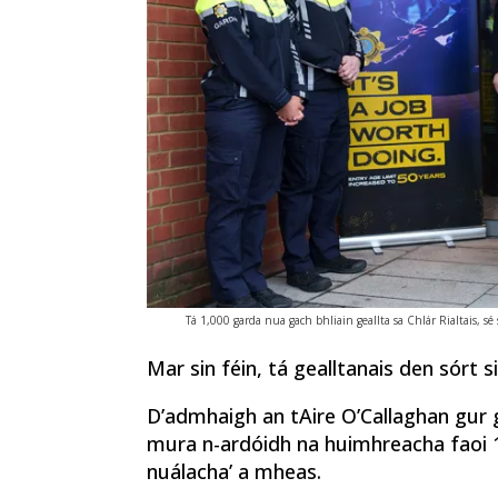
Tá 1,000 garda nua gach bhliain geallta sa Chlár Rialtais, sé
Mar sin féin, tá gealltanais den sórt 
D’admhaigh an tAire O’Callaghan gur g
mura n-ardóidh na huimhreacha faoi 1,
nuálacha’ a mheas.