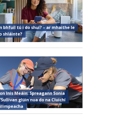
n bhfuil tú i do shuí? – ar mhaithe le
o shláinte?
ron Inis Meáin: Spreagann Sonia
’Sullivan glúin nua do na Cluichí
ilimpeacha