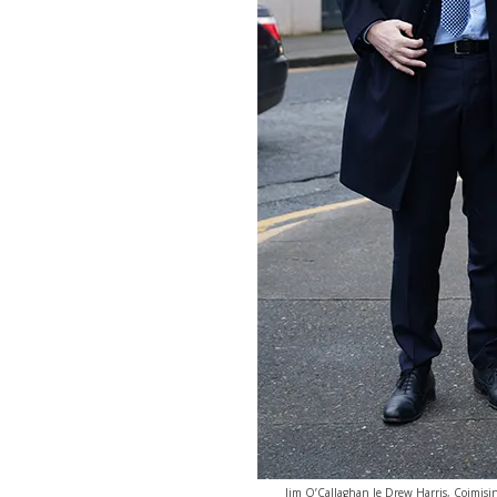
Jim O’Callaghan le Drew Harris, Coimisi