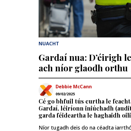
NUACHT
Gardaí nua: D’éirigh l
ach níor glaodh orthu
Debbie McCann
09/02/2025
Cé go bhfuil tús curtha le feach
Gardaí, léiríonn iniúchadh (audi
garda féideartha le haghaidh oil
Níor tugadh deis do na céadta iarrthó