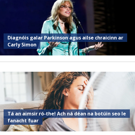
Diagnóis galar Parkinson agus ailse chraicinn ar
Carly Simon
Tá an aimsir ró-the! Ach ná déan na botúin seo le
fanacht fuar