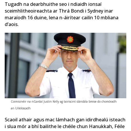
Tugadh na dearbhuithe seo i ndiaidh ionsaí
sceimhlitheoireachta ar Thrá Bondi i Sydney inar
maraíodh 16 duine, lena n-áirítear cailín 10 mbliana
d’aois.
Coimisinéir na nGardaí Justin Kelly ag tairiscint slándála breise do chomóradh
an Uileloscadh
Scaoil athair agus mac lámhach gan idirdhealú isteach
i slua mór a bhí bailithe le chéile chun Hanukkah, Féile