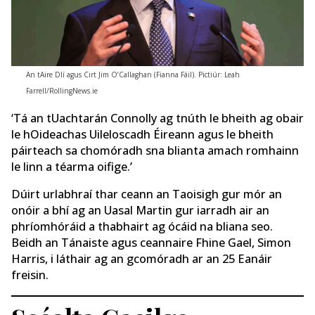
An tAire Dlí agus Cirt Jim O’Callaghan (Fianna Fáil). Pictiúr: Leah
Farrell/RollingNews.ie
‘Tá an tUachtarán Connolly ag tnúth le bheith ag obair
le hOideachas Uileloscadh Éireann agus le bheith
páirteach sa chomóradh sna blianta amach romhainn
le linn a téarma oifige.’
Dúirt urlabhraí thar ceann an Taoisigh gur mór an
onóir a bhí ag an Uasal Martin gur iarradh air an
phríomhóráid a thabhairt ag ócáid ​​na bliana seo.
Beidh an Tánaiste agus ceannaire Fhine Gael, Simon
Harris, i láthair ag an gcomóradh ar an 25 Eanáir
freisin.