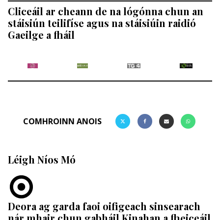
Cliceáil ar cheann de na lógónna chun an
stáisiún teilifíse agus na stáisiúin raidió
Gaeilge a fháil
COMHROINN ANOIS
Léigh Níos Mó
Deora ag garda faoi oifigeach sinsearach
nár mhair chun gabháil Kinahan a fheiceáil