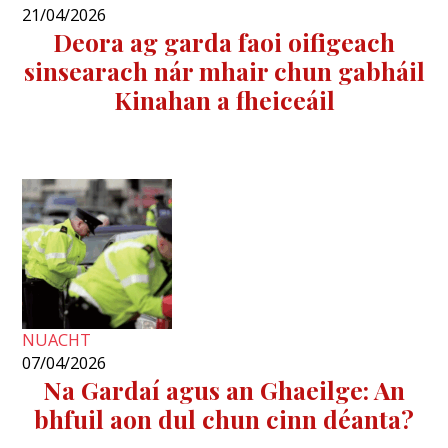
21/04/2026
Deora ag garda faoi oifigeach
sinsearach nár mhair chun gabháil
Kinahan a fheiceáil
NUACHT
07/04/2026
Na Gardaí agus an Ghaeilge: An
bhfuil aon dul chun cinn déanta?