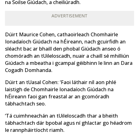
na Soilse Giúdach, a cheiliúradh.
ADVERTISEMENT
Dúirt Maurice Cohen, cathaoirleach Chomhairle
Ionadaíoch Giúdach na hÉireann, nach gcuirfidh an
sléacht bac ar bhaill den phobal Giúdach anseo ó
chomóradh an tUileloscadh, nuair a chaill sé mhilliún
Giúdach a mbeatha i gcampaí géibhinn le linn an Dara
Cogadh Domhanda.
Dúirt an tUasal Cohen: ‘Faoi láthair níl aon phlé
laistigh de Chomhairle Ionadaíoch Giúdach na
hÉireann faoi gan freastal ar an gcomóradh
tábhachtach seo.
‘Tá cuimhneachán an tUileloscadh thar a bheith
tábhachtach dár bpobal agus ní ghlactar go héadrom
le rannpháirtíocht riamh.