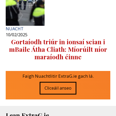
NUACHT
10/02/2025
Gortaíodh triúr in ionsaí scian i
mBaile Átha Cliath: Míorúilt níor
maraíodh éinne
Faigh Nuachtlitir ExtraG.ie gach lá.
Cliceáil anseo
Lean ExtraG.ie