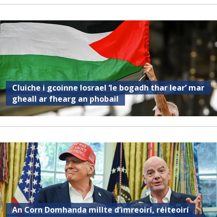
Cluiche i gcoinne Iosrael ‘le bogadh thar lear’ mar
gheall ar fhearg an phobail
An Corn Domhanda millte d’imreoirí, réiteoirí