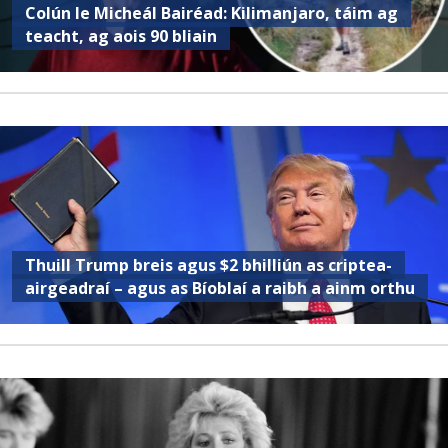
Colún le Micheál Bairéad: Kilimanjaro, táim ag
teacht, ag aois 90 bliain
Thuill Trump breis agus $2 bhilliún as criptea-
airgeadraí – agus as Bíoblaí a raibh a ainm orthu