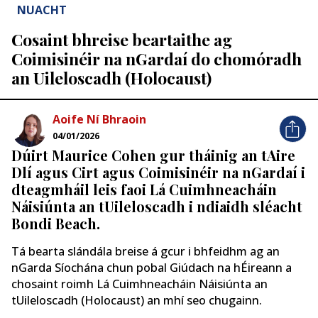
NUACHT
Cosaint bhreise beartaithe ag
Coimisinéir na nGardaí do chomóradh
an Uileloscadh (Holocaust)
Aoife Ní Bhraoin
04/01/2026
Dúirt Maurice Cohen gur tháinig an tAire
Dlí agus Cirt agus Coimisinéir na nGardaí i
dteagmháil leis faoi Lá Cuimhneacháin
Náisiúnta an tUileloscadh i ndiaidh sléacht
Bondi Beach.
Tá bearta slándála breise á gcur i bhfeidhm ag an
nGarda Síochána chun pobal Giúdach na hÉireann a
chosaint roimh Lá Cuimhneacháin Náisiúnta an
tUileloscadh (Holocaust) an mhí seo chugainn.