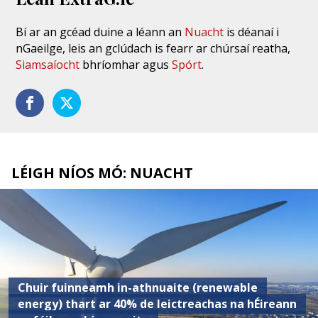
Bí ar an gcéad duine a léann an
Nuacht
is déanaí i
nGaeilge, leis an gclúdach is fearr ar chúrsaí reatha,
Siamsaíocht
bhríomhar agus
Spórt
.
LÉIGH NÍOS MÓ: NUACHT
Chuir fuinneamh in-athnuaite (renewable
energy) thart ar 40% de leictreachas na hÉireann