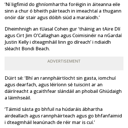
‘Ní ligfimid do ghníomhartha foréigin in áiteanna eile
sinn a chur ó bheith páirteach in imeachtaí a thugann
onóir dár stair agus dóibh siúd a maraíodh.’
Dheimhnigh an tUasal Cohen gur ‘tháinig an tAire Dlí
agus Cirt Jim O’Callaghan agus Coimisinéir na nGardaí
Justin Kelly i dteagmháil linn go díreach’ i ndiaidh
sléacht Bondi Beach.
ADVERTISEMENT
Dúirt sé: ‘Bhí an rannpháirtíocht sin gasta, iomchuí
agus dearfach, agus léiríonn sé tuiscint ar an
dáiríreacht a gcaithfear slándáil an phobail Ghiúdaigh
a láimhseáil.
‘Táimid sásta go bhfuil na húdaráis ábhartha
airdeallach agus rannpháirteach agus go bhfanfaimid
i dteagmháil leanúnach de réir mar is cuí.’