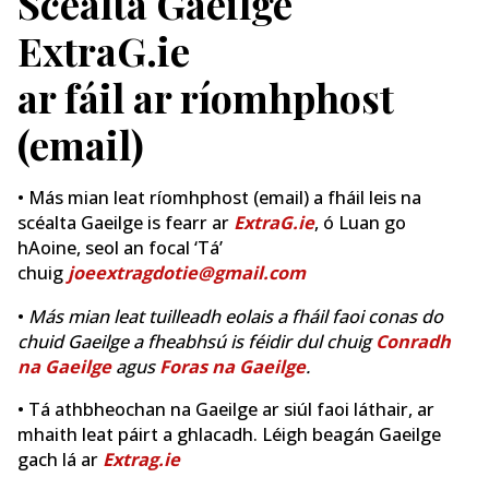
Scéalta Gaeilge
ExtraG.ie
ar fáil ar ríomhphost
(email)
• Más mian leat ríomhphost (email) a fháil leis na
scéalta Gaeilge is fearr ar
ExtraG.ie
, ó Luan go
hAoine, seol an focal ‘Tá’
chuig
joeextragdotie@gmail.com
•
Más mian leat tuilleadh eolais a fháil faoi conas do
chuid Gaeilge a fheabhsú is féidir dul chuig
Conradh
na Gaeilge
agus
Foras na Gaeilge
.
• Tá athbheochan na Gaeilge ar siúl faoi láthair, ar
mhaith leat páirt a ghlacadh. Léigh beagán Gaeilge
gach lá ar
Extrag.ie