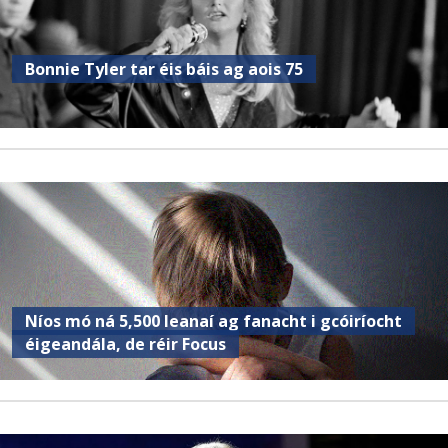
Bonnie Tyler tar éis báis ag aois 75
Níos mó ná 5,500 leanaí ag fanacht i gcóiríocht
éigeandála, de réir Focus