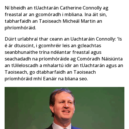
Ní bheidh an tUachtarán Catherine Connolly ag
freastal ar an gcomóradh i mbliana. Ina áit sin,
tabharfaidh an Taoiseach Micheál Martin an
phríomhóráid.
Dúirt urlabhraí thar ceann an Uachtaráin Connolly: ‘Is
é ár dtuiscint, i gcomhréir leis an gcleachtas
seanbhunaithe trína ndéantar freastal agus
seachadadh na príomhóráide ag Comóradh Náisiúnta
an tUileloscadh a mhalartú idir an tUachtarán agus an
Taoiseach, go dtabharfaidh an Taoiseach
príomhóráid mhí Eanáir na bliana seo.