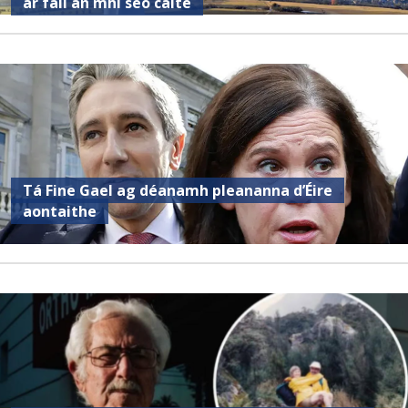
ar fáil an mhí seo caite
Tá Fine Gael ag déanamh pleananna d’Éire
aontaithe