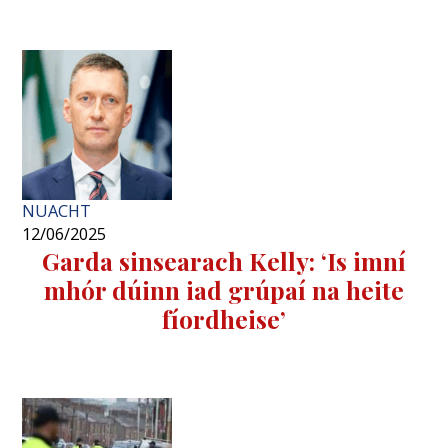
NUACHT
12/06/2025
Garda sinsearach Kelly: ‘Is imní
mhór dúinn iad grúpaí na heite
fíordheise’