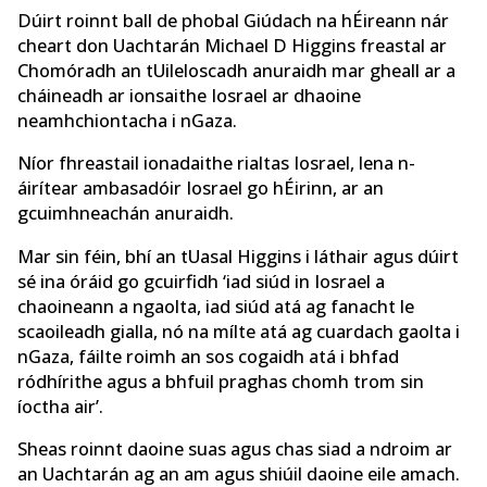
Dúirt roinnt ball de phobal Giúdach na hÉireann nár
cheart don Uachtarán Michael D Higgins freastal ar
Chomóradh an tUileloscadh anuraidh mar gheall ar a
cháineadh ar ionsaithe Iosrael ar dhaoine
neamhchiontacha i nGaza.
Níor fhreastail ionadaithe rialtas Iosrael, lena n-
áirítear ambasadóir Iosrael go hÉirinn, ar an
gcuimhneachán anuraidh.
Mar sin féin, bhí an tUasal Higgins i láthair agus dúirt
sé ina óráid go gcuirfidh ‘iad siúd in Iosrael a
chaoineann a ngaolta, iad siúd atá ag fanacht le
scaoileadh gialla, nó na mílte atá ag cuardach gaolta i
nGaza, fáilte roimh an sos cogaidh atá i bhfad
ródhírithe agus a bhfuil praghas chomh trom sin
íoctha air’.
Sheas roinnt daoine suas agus chas siad a ndroim ar
an Uachtarán ag an am agus shiúil daoine eile amach.