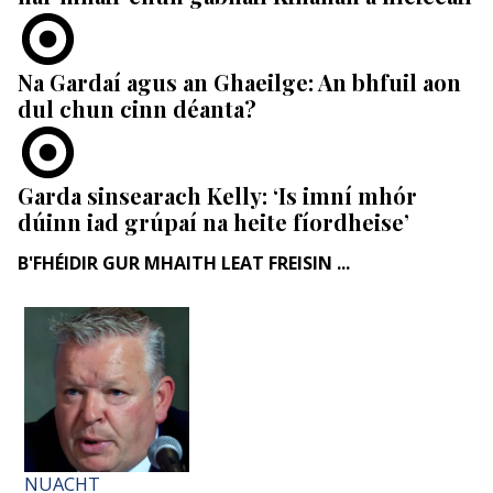
Na Gardaí agus an Ghaeilge: An bhfuil aon
dul chun cinn déanta?
Garda sinsearach Kelly: ‘Is imní mhór
dúinn iad grúpaí na heite fíordheise’
B'FHÉIDIR GUR MHAITH LEAT FREISIN ...
NUACHT