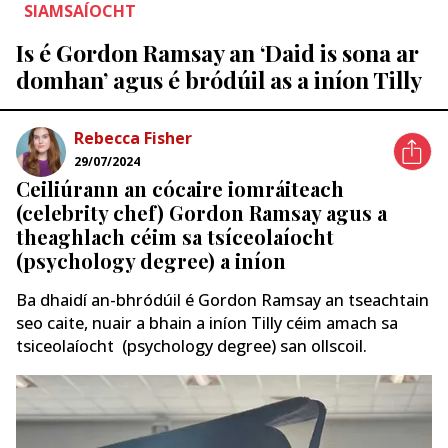
SIAMSAÍOCHT
Is é Gordon Ramsay an ‘Daid is sona ar
domhan’ agus é bródúil as a iníon Tilly
Rebecca Fisher
29/07/2024
Ceiliúrann an cócaire iomráiteach
(celebrity chef) Gordon Ramsay agus a
theaghlach céim sa tsíceolaíocht
(psychology degree) a iníon
Ba dhaidí an-bhródúil é Gordon Ramsay an tseachtain
seo caite, nuair a bhain a iníon Tilly céim amach sa
tsiceolaíocht (psychology degree) san ollscoil.