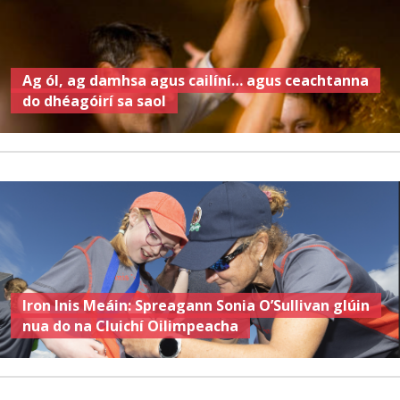
Ag ól, ag damhsa agus cailíní… agus ceachtanna
do dhéagóirí sa saol
Iron Inis Meáin: Spreagann Sonia O’Sullivan glúin
nua do na Cluichí Oilimpeacha