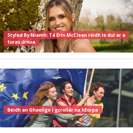
Styled By Niamh: Tá Erin McClean réidh le dul ar a
turas úrnua
Beidh an Ghaeilge i gcroílár na hEorpa