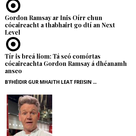
Gordon Ramsay ar Inis Oírr chun
cócaireacht a thabhairt go dtí an Next
Level
Tír is breá liom: Tá seó comórtas
cócaireachta Gordon Ramsay á dhéanamh
anseo
B'FHÉIDIR GUR MHAITH LEAT FREISIN ...