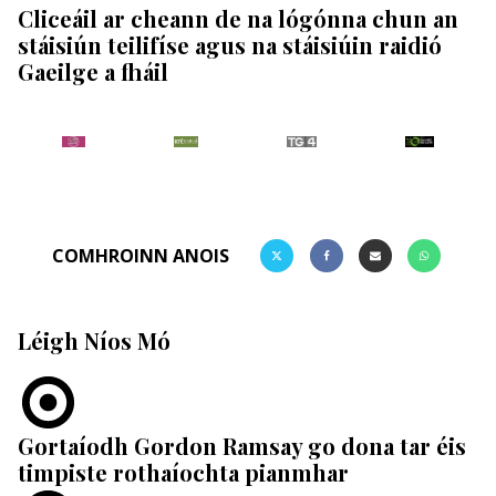
Cliceáil ar cheann de na lógónna chun an
stáisiún teilifíse agus na stáisiúin raidió
Gaeilge a fháil
COMHROINN ANOIS
Léigh Níos Mó
Gortaíodh Gordon Ramsay go dona tar éis
timpiste rothaíochta pianmhar