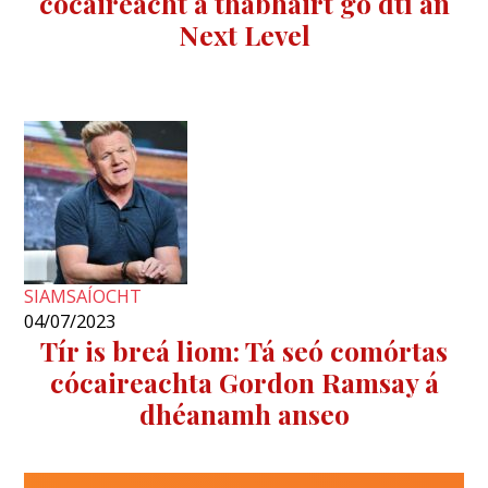
cócaireacht a thabhairt go dtí an
Next Level
SIAMSAÍOCHT
04/07/2023
Tír is breá liom: Tá seó comórtas
cócaireachta Gordon Ramsay á
dhéanamh anseo