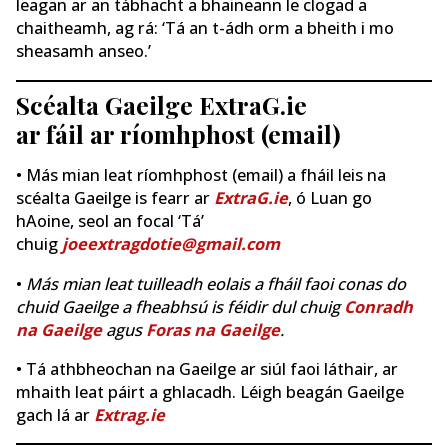
leagan ar an tábhacht a bhaineann le clogad a
chaitheamh, ag rá: ‘Tá an t-ádh orm a bheith i mo
sheasamh anseo.’
Scéalta Gaeilge ExtraG.ie
ar fáil ar ríomhphost (email)
• Más mian leat ríomhphost (email) a fháil leis na
scéalta Gaeilge is fearr ar
ExtraG.ie
, ó Luan go
hAoine, seol an focal ‘Tá’
chuig
joeextragdotie@gmail.com
•
Más mian leat tuilleadh eolais a fháil faoi conas do
chuid Gaeilge a fheabhsú is féidir dul chuig
Conradh
na Gaeilge
agus
Foras na Gaeilge
.
• Tá athbheochan na Gaeilge ar siúl faoi láthair, ar
mhaith leat páirt a ghlacadh. Léigh beagán Gaeilge
gach lá ar
Extrag.ie