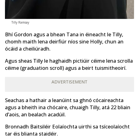
Tilly Ramsay
Bhí Gordon agus a bhean Tana in éineacht le Tilly,
chomh maith lena deirfiúr níos sine Holly, chun an
ócáid ​​a cheiliúradh.
Agus sheas Tilly le haghaidh pictiúir céime lena scrolla
céime (graduation scroll) agus a beirt tuismitheoirí.
ADVERTISEMENT
Seachas a hathair a leanúint sa ghnó cócaireachta
agus a bheith ina chócaire, chuaigh Tilly, atá 22 bliain
d’aois, an bealach acadúil.
Bronnadh Baitsiléir Eolaíochta uirthi sa tsíceolaíocht
tar éis blianta staidéir.