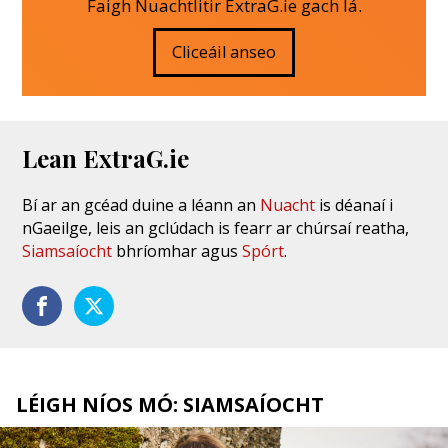
Faigh Nuachtlitir ExtraG.ie gach lá.
Cliceáil anseo
Lean ExtraG.ie
Bí ar an gcéad duine a léann an
Nuacht
is déanaí i
nGaeilge, leis an gclúdach is fearr ar chúrsaí reatha,
Siamsaíocht
bhríomhar agus
Spórt
.
LÉIGH NÍOS MÓ: SIAMSAÍOCHT