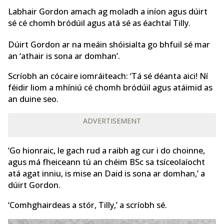
Labhair Gordon amach ag moladh a iníon agus dúirt
sé cé chomh bródúil agus atá sé as éachtaí Tilly.
Dúirt Gordon ar na meáin shóisialta go bhfuil sé mar
an ‘athair is sona ar domhan’.
Scríobh an cócaire iomráiteach: ‘Tá sé déanta aici! Ní
féidir liom a mhíniú cé chomh bródúil agus atáimid as
an duine seo.
ADVERTISEMENT
‘Go hionraic, le gach rud a raibh ag cur i do choinne,
agus má fheiceann tú an chéim BSc sa tsíceolaíocht
atá agat inniu, is mise an Daid is sona ar domhan,’ a
dúirt Gordon.
‘Comhghairdeas a stór, Tilly,’ a scríobh sé.