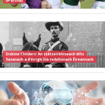
bParthas
Erskine Childers: An státseirbhíseach dílis
Sasanach a d’éirigh ina reibiliúnach Éireannach