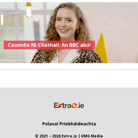
Caoimhe Ní Chathail: An BBC abú!
Polasaí Príobháideachta
© 2021 – 2026 Extra.ie | DMG Media