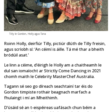
Tilly le Gordon, Holly agus Tana
Roinn Holly, deirfiúr Tilly, pictiúr dlúth de Tilly freisin,
agus scríobh sí: ‘An céimí is áille. Tá mé thar a bheith
bródúil asat.’
Le linn a céime, d’éirigh le Holly am a chaitheamh le
dul san iomaíocht ar Strictly Come Dancing in 2021
chomh maith le Celebrity MasterChef Australia.
Tagann sé seo go díreach seachtainí tar éis do
Gordon timpiste rothair beagnach marfach a
fhulaingt i mí an Mheithimh.
D’úsáid sé an t-eispéireas uafásach chun béim a