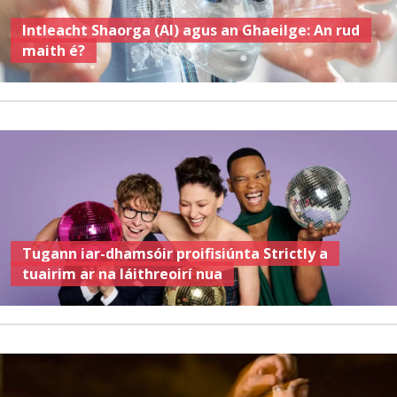
Intleacht Shaorga (AI) agus an Ghaeilge: An rud
maith é?
Tugann iar-dhamsóir proifisiúnta Strictly a
tuairim ar na láithreoirí nua