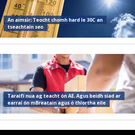
An aimsir: Teocht chomh hard le 30C an
tseachtain seo
Taraifí nua ag teacht ón AE. Agus beidh siad ar
earraí ón mBreatain agus ó thíortha eile