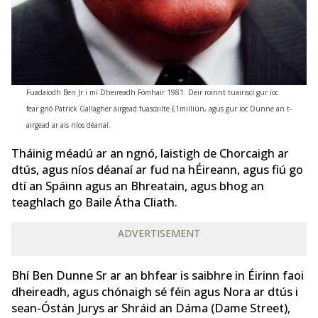
Fuadaíodh Ben Jr i mí Dheireadh Fómhair 1981. Deir roinnt tuairiscí gur íoc
fear gnó Patrick Gallagher airgead fuascailte £1milliún, agus gur íoc Dunne an t-
airgead ar ais níos déanaí.
Tháinig méadú ar an ngnó, laistigh de Chorcaigh ar
dtús, agus níos déanaí ar fud na hÉireann, agus fiú go
dtí an Spáinn agus an Bhreatain, agus bhog an
teaghlach go Baile Átha Cliath.
ADVERTISEMENT
Bhí Ben Dunne Sr ar an bhfear is saibhre in Éirinn faoi
dheireadh, agus chónaigh sé féin agus Nora ar dtús i
sean-Óstán Jurys ar Shráid an Dáma (Dame Street),