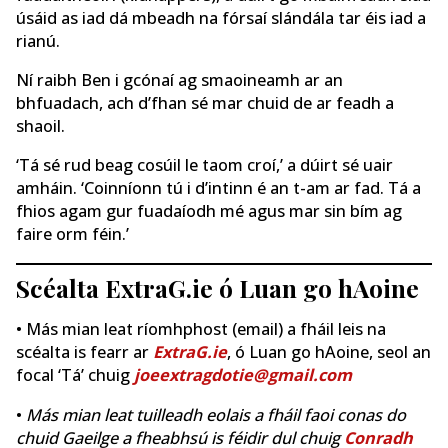
úsáid as iad dá mbeadh na fórsaí slándála tar éis iad a
rianú.
Ní raibh Ben i gcónaí ag smaoineamh ar an
bhfuadach, ach d’fhan sé mar chuid de ar feadh a
shaoil.
‘Tá sé rud beag cosúil le taom croí,’ a dúirt sé uair
amháin. ‘Coinníonn tú i d’intinn é an t-am ar fad. Tá a
fhios agam gur fuadaíodh mé agus mar sin bím ag
faire orm féin.’
Scéalta ExtraG.ie ó Luan go hAoine
• Más mian leat ríomhphost (email) a fháil leis na
scéalta is fearr ar
ExtraG.ie
, ó Luan go hAoine, seol an
focal ‘Tá’ chuig
joeextragdotie@gmail.com
•
Más mian leat tuilleadh eolais a fháil faoi conas do
chuid Gaeilge a fheabhsú is féidir dul chuig
Conradh