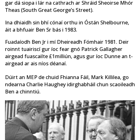
gar dá siopa i lár na cathrach ar Shráid Sheoirse Mhór
Theas (South Great George’s Street).
Ina dhiaidh sin bhí cónaí orthu in Óstán Shelbourne,
áit a bhfuair Ben Sr bás i 1983.
Fuadaíodh Ben Jr i mí Dheireadh Fómhair 1981. Deir
roinnt tuairiscí gur íoc fear gnó Patrick Gallagher
airgead fuascailte £1milliún, agus gur íoc Dunne an t-
airgead ar ais níos déanaí.
Dúirt an MEP de chuid Fhianna Fáil, Mark Killilea, go
ndearna Charlie Haughey idirghabháil chun scaoileadh
Ben a chinntiú.