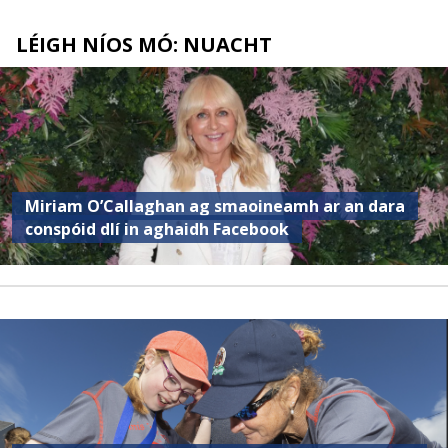
LÉIGH NÍOS MÓ: NUACHT
Miriam O’Callaghan ag smaoineamh ar an dara
conspóid dlí in aghaidh Facebook