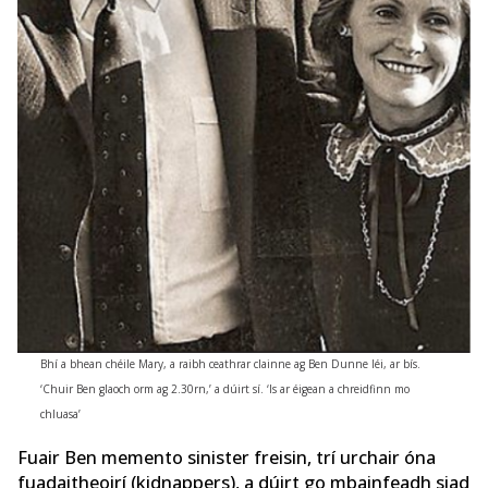
Bhí a bhean chéile Mary, a raibh ceathrar clainne ag Ben Dunne léi, ar bís.
‘Chuir Ben glaoch orm ag 2.30rn,’ a dúirt sí. ‘Is ar éigean a chreidfinn mo
chluasa’
Fuair Ben memento sinister freisin, trí urchair óna
fuadaitheoirí (kidnappers), a dúirt go mbainfeadh siad