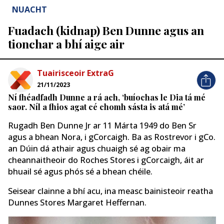
NUACHT
Fuadach (kidnap) Ben Dunne agus an
tionchar a bhí aige air
Tuairisceoir ExtraG
21/11/2023
Ní fhéadfadh Dunne a rá ach, ‘buíochas le Dia tá mé
saor. Níl a fhios agat cé chomh sásta is atá mé’
Rugadh Ben Dunne Jr ar 11 Márta 1949 do Ben Sr
agus a bhean Nora, i gCorcaigh. Ba as Rostrevor i gCo.
an Dúin dá athair agus chuaigh sé ag obair ma
cheannaitheoir do Roches Stores i gCorcaigh, áit ar
bhuail sé agus phós sé a bhean chéile.
Seisear clainne a bhí acu, ina measc bainisteoir reatha
Dunnes Stores Margaret Heffernan.