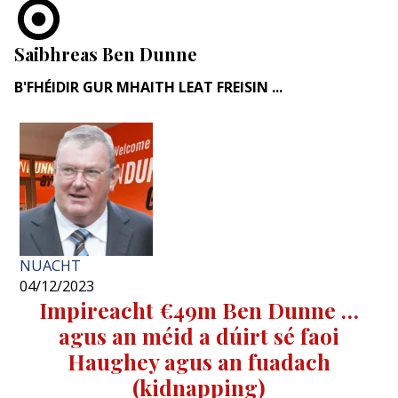
Saibhreas Ben Dunne
B'FHÉIDIR GUR MHAITH LEAT FREISIN ...
NUACHT
04/12/2023
Impireacht €49m Ben Dunne …
agus an méid a dúirt sé faoi
Haughey agus an fuadach
(kidnapping)