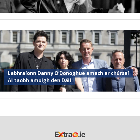
Labhraíonn Danny O’Donoghue amach ar chúrsaí
AI taobh amuigh den Dáil