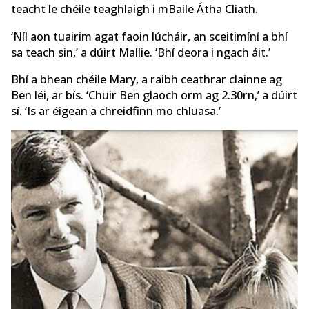
teacht le chéile teaghlaigh i mBaile Átha Cliath.
‘Níl aon tuairim agat faoin lúcháir, an sceitimíní a bhí
sa teach sin,’ a dúirt Mallie. ‘Bhí deora i ngach áit.’
Bhí a bhean chéile Mary, a raibh ceathrar clainne ag
Ben léi, ar bís. ‘Chuir Ben glaoch orm ag 2.30rn,’ a dúirt
sí. ‘Is ar éigean a chreidfinn mo chluasa.’