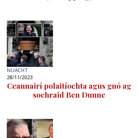
NUACHT
28/11/2023
Ceannairí polaitíochta agus gnó ag
sochraid Ben Dunne