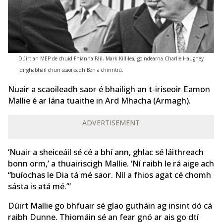
Dúirt an MEP de chuid Fhianna Fáil, Mark Killilea, go ndearna Charlie Haughey
idirghabháil chun scaoileadh Ben a chinntiú.
Nuair a scaoileadh saor é bhailigh an t-iriseoir Eamon
Mallie é ar lána tuaithe in Ard Mhacha (Armagh).
ADVERTISEMENT
‘Nuair a sheiceáil sé cé a bhí ann, ghlac sé láithreach
bonn orm,’ a thuairiscigh Mallie. ‘Ní raibh le rá aige ach
“buíochas le Dia tá mé saor. Níl a fhios agat cé chomh
sásta is atá mé.”‘
Dúirt Mallie go bhfuair sé glao gutháin ag insint dó cá
raibh Dunne. Thiomáin sé an fear gnó ar ais go dtí