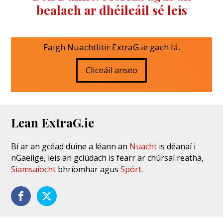
bealach ar dhéileáil sé leis
Faigh Nuachtlitir ExtraG.ie gach lá.
Cliceáil anseo
Lean ExtraG.ie
Bí ar an gcéad duine a léann an
Nuacht
is déanaí i
nGaeilge, leis an gclúdach is fearr ar chúrsaí reatha,
Siamsaíocht
bhríomhar agus
Spórt
.