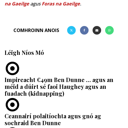
na Gaeilge
agus
Foras na Gaeilge
.
COMHROINN ANOIS
Léigh Níos Mó
Impireacht €49m Ben Dunne … agus an
méid a dúirt sé faoi Haughey agus an
fuadach (kidnapping)
Ceannairí polaitíochta agus gnó ag
sochraid Ben Dunne