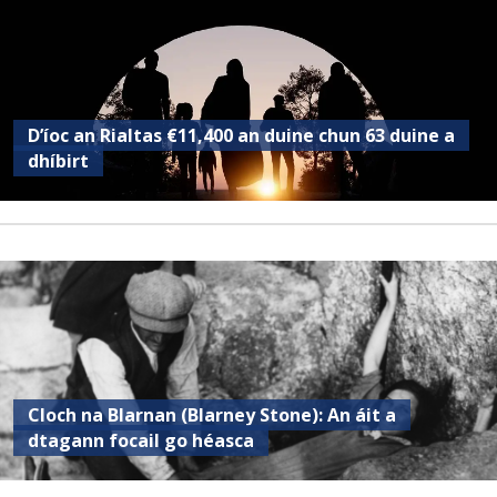
D’íoc an Rialtas €11,400 an duine chun 63 duine a
dhíbirt
Cloch na Blarnan (Blarney Stone): An áit a
dtagann focail go héasca