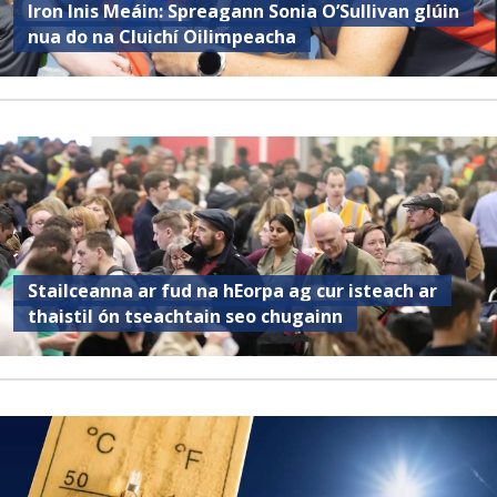
Iron Inis Meáin: Spreagann Sonia O’Sullivan glúin
nua do na Cluichí Oilimpeacha
Stailceanna ar fud na hEorpa ag cur isteach ar
thaistil ón tseachtain seo chugainn