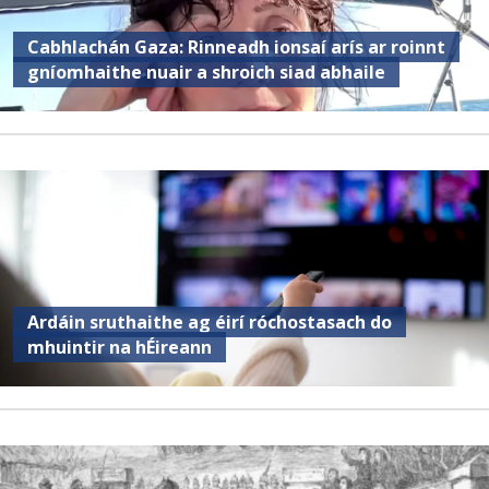
Cabhlachán Gaza: Rinneadh ionsaí arís ar roinnt
gníomhaithe nuair a shroich siad abhaile
Ardáin sruthaithe ag éirí róchostasach do
mhuintir na hÉireann