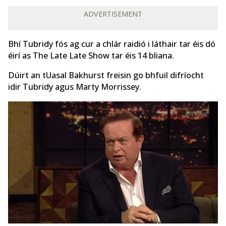
ADVERTISEMENT
Bhí Tubridy fós ag cur a chlár raidió i láthair tar éis dó
éirí as The Late Late Show tar éis 14 bliana.
Dúirt an tUasal Bakhurst freisin go bhfuil difríocht
idir Tubridy agus Marty Morrissey.