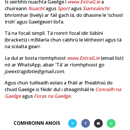
Is seirbhís nuachta Gaeilge í
www.ExtraG.ie
a
chuireann
Nuacht
agus
Sport
agus
Siamsaíocht
bhríomhar (lively) ar fáil gach lá, do dhaoine le ‘school
Irish’ agus Gaeilgeoirí líofa.
Tá na focail simplí. Tá roinnt focal idir lúibíní
(brackets) i mBéarla chun cabhrú le léitheoirí agus tá
na scéalta gearr.
Le dul ar liosta ríomhphoist
www.ExtraG.ie
(email list)
nó ar WhatsApp, abair ‘Tá’ ar ríomhphoist go
joeextragdotie@gmail.com
.
Agus chun tuilleadh eolais a fháil ar fheabhsú do
chuid Gaeilge is féidir dul i dteagmháil le
Conradh na
Gaeilge
agus
Foras na Gaeilge
.
COMHROINN ANOIS