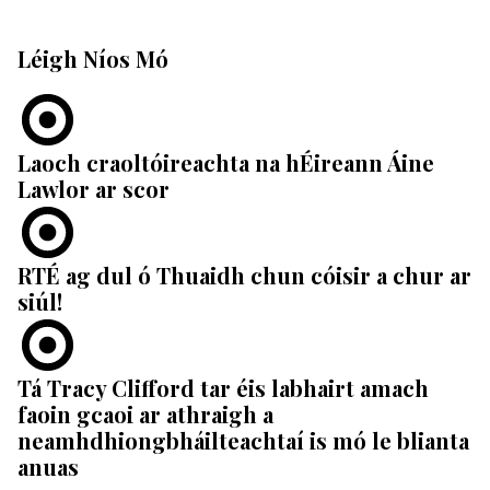
Léigh Níos Mó
Laoch craoltóireachta na hÉireann Áine
Lawlor ar scor
RTÉ ag dul ó Thuaidh chun cóisir a chur ar
siúl!
Tá Tracy Clifford tar éis labhairt amach
faoin gcaoi ar athraigh a
neamhdhiongbháilteachtaí is mó le blianta
anuas