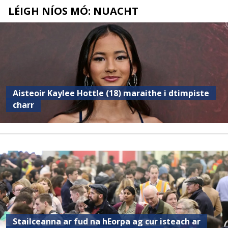
LÉIGH NÍOS MÓ: NUACHT
Aisteoir Kaylee Hottle (18) maraithe i dtimpiste
charr
Stailceanna ar fud na hEorpa ag cur isteach ar