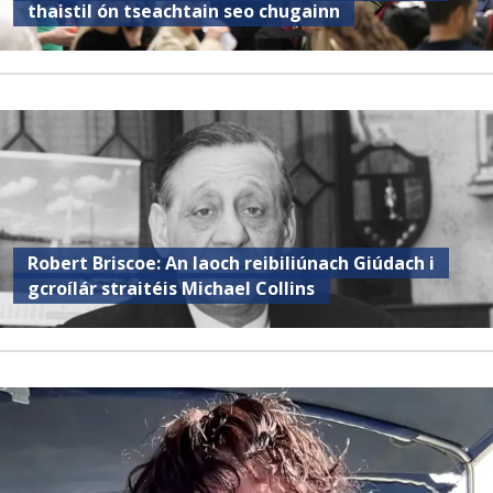
thaistil ón tseachtain seo chugainn
Robert Briscoe: An laoch reibiliúnach Giúdach i
gcroílár straitéis Michael Collins