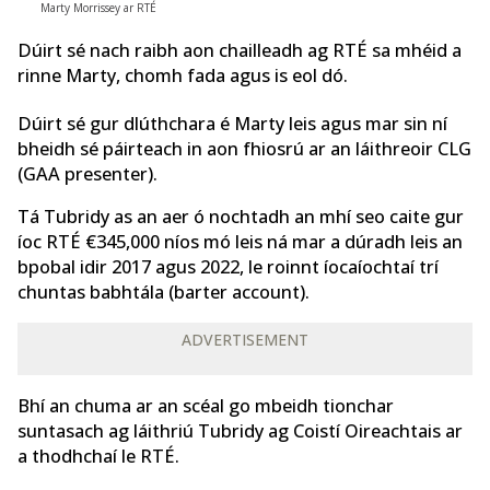
Marty Morrissey ar RTÉ
Dúirt sé nach raibh aon chailleadh ag RTÉ sa mhéid a
rinne Marty, chomh fada agus is eol dó.
Dúirt sé gur dlúthchara é Marty leis agus mar sin ní
bheidh sé páirteach in aon fhiosrú ar an láithreoir CLG
(GAA presenter).
Tá Tubridy as an aer ó nochtadh an mhí seo caite gur
íoc RTÉ €345,000 níos mó leis ná mar a dúradh leis an
bpobal idir 2017 agus 2022, le roinnt íocaíochtaí trí
chuntas babhtála (barter account).
ADVERTISEMENT
Bhí an chuma ar an scéal go mbeidh tionchar
suntasach ag láithriú Tubridy ag Coistí Oireachtais ar
a thodhchaí le RTÉ.