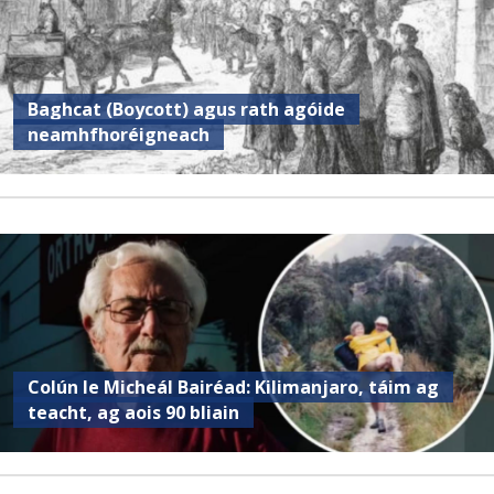
Baghcat (Boycott) agus rath agóide
neamhfhoréigneach
Colún le Micheál Bairéad: Kilimanjaro, táim ag
teacht, ag aois 90 bliain