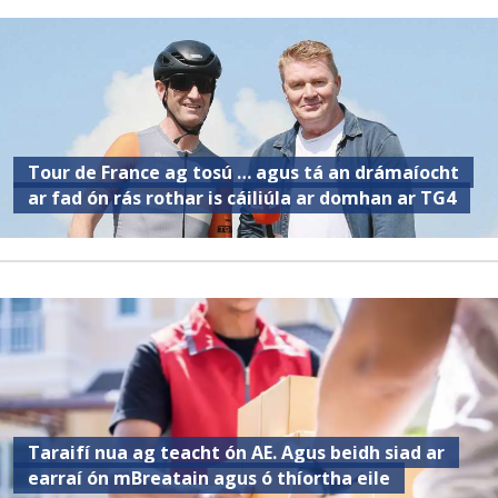
Tour de France ag tosú … agus tá an drámaíocht
ar fad ón rás rothar is cáiliúla ar domhan ar TG4
Taraifí nua ag teacht ón AE. Agus beidh siad ar
earraí ón mBreatain agus ó thíortha eile