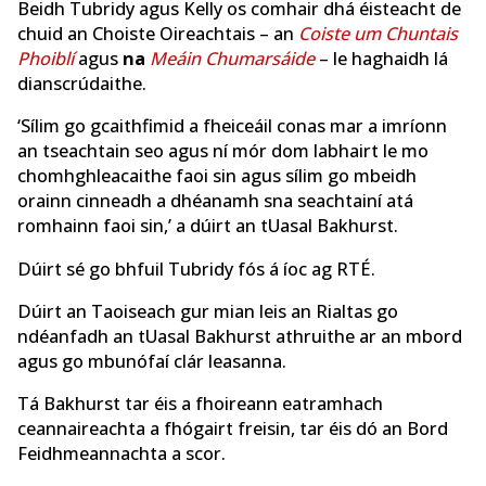
Beidh Tubridy agus Kelly os comhair dhá éisteacht de
chuid an Choiste Oireachtais – an
Coiste um Chuntais
Phoiblí
agus
na
Meáin Chumarsáide
– le haghaidh lá
dianscrúdaithe.
‘Sílim go gcaithfimid a fheiceáil conas mar a imríonn
an tseachtain seo agus ní mór dom labhairt le mo
chomhghleacaithe faoi sin agus sílim go mbeidh
orainn cinneadh a dhéanamh sna seachtainí atá
romhainn faoi sin,’ a dúirt an tUasal Bakhurst.
Dúirt sé go bhfuil Tubridy fós á íoc ag RTÉ.
Dúirt an Taoiseach gur mian leis an Rialtas go
ndéanfadh an tUasal Bakhurst athruithe ar an mbord
agus go mbunófaí clár leasanna.
Tá Bakhurst tar éis a fhoireann eatramhach
ceannaireachta a fhógairt freisin, tar éis dó an Bord
Feidhmeannachta a scor.