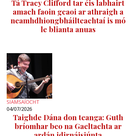
Tá Tracy Clifford tar éis labhairt
amach faoin gcaoi ar athraigh a
neamhdhiongbháilteachtaí is mó
le blianta anuas
SIAMSAÍOCHT
04/07/2026
Taighde Dána don teanga: Guth
bríomhar beo na Gaeltachta ar
ardán idirnáisiúnta