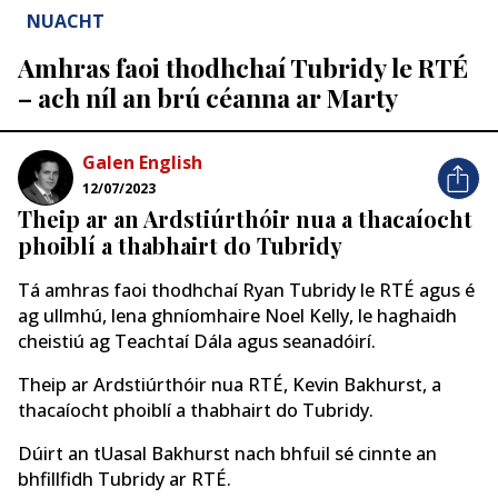
NUACHT
Amhras faoi thodhchaí Tubridy le RTÉ
– ach níl an brú céanna ar Marty
Galen English
12/07/2023
Theip ar an Ardstiúrthóir nua a thacaíocht
phoiblí a thabhairt do Tubridy
Tá amhras faoi thodhchaí Ryan Tubridy le RTÉ agus é
ag ullmhú, lena ghníomhaire Noel Kelly, le haghaidh
cheistiú ag Teachtaí Dála agus seanadóirí.
Theip ar Ardstiúrthóir nua RTÉ, Kevin Bakhurst, a
thacaíocht phoiblí a thabhairt do Tubridy.
Dúirt an tUasal Bakhurst nach bhfuil sé cinnte an
bhfillfidh Tubridy ar RTÉ.