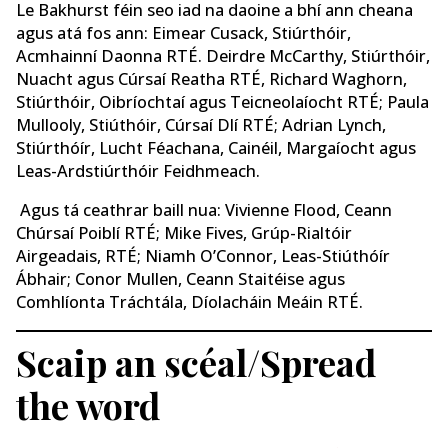
Le Bakhurst féin seo iad na daoine a bhí ann cheana
agus atá fos ann: Eimear Cusack, Stiúrthóir,
Acmhainní Daonna RTÉ. Deirdre McCarthy, Stiúrthóir,
Nuacht agus Cúrsaí Reatha RTÉ, Richard Waghorn,
Stiúrthóir, Oibríochtaí agus Teicneolaíocht RTÉ; Paula
Mullooly, Stiúthóir, Cúrsaí Dlí RTÉ; Adrian Lynch,
Stiúrthóír, Lucht Féachana, Cainéil, Margaíocht agus
Leas-Ardstiúrthóir Feidhmeach.
Agus tá ceathrar baill nua: Vivienne Flood, Ceann
Chúrsaí Poiblí RTÉ; Mike Fives, Grúp-Rialtóir
Airgeadais, RTÉ; Niamh O’Connor, Leas-Stiúthóír
Ábhair; Conor Mullen, Ceann Staitéise agus
Comhlíonta Tráchtála, Díolacháin Meáin RTÉ.
Scaip an scéal/Spread
the word