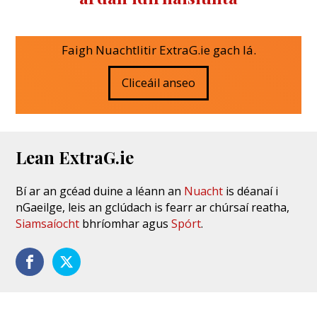
Faigh Nuachtlitir ExtraG.ie gach lá.
Cliceáil anseo
Lean ExtraG.ie
Bí ar an gcéad duine a léann an
Nuacht
is déanaí i
nGaeilge, leis an gclúdach is fearr ar chúrsaí reatha,
Siamsaíocht
bhríomhar agus
Spórt
.