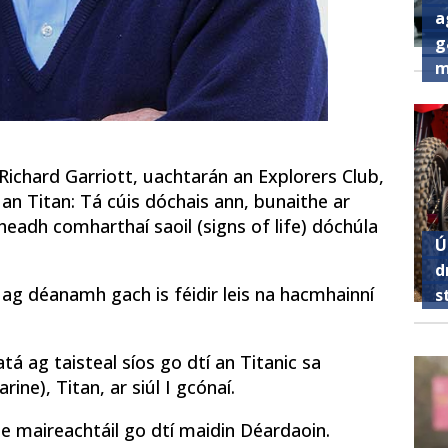
a
g
m
Richard Garriott, uachtarán an Explorers Club,
 an Titan: Tá cúis dóchais ann, bunaithe ar
headh comharthaí saoil (signs of life) dóchúla
Ú
d
ag déanamh gach is féidir leis na hacmhainní
s
á ag taisteal síos go dtí an Titanic sa
ne), Titan, ar siúl I gcónaí.
le maireachtáil go dtí maidin Déardaoin.