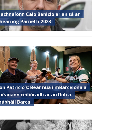
achnaíonn Caio Benicio ar an sá ar
hearnóg Parnell i 2023
on Patricio’s: Beár nua i mBarcelona a
héanann ceiliúradh ar an Dub a
hábháil Barca