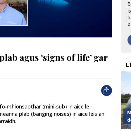
B
i
f
b
lab agus ‘signs of life’ gar
L
hfo-mhionsaothar (mini-sub) in aice le
M
eanna plab (banging noises) in aice leis an
d
rraidh.