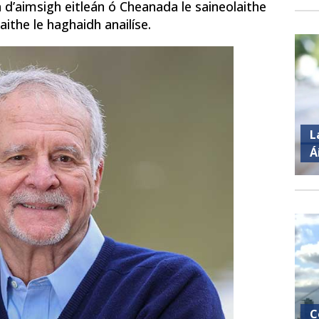
d’aimsigh eitleán ó Cheanada le saineolaithe
ithe le haghaidh anailíse.
L
Á
C