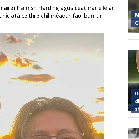
lionaire) Hamish Harding agus ceathrar eile ar
M
anic atá ceithre chiliméadar faoi barr an
C
D
d
s