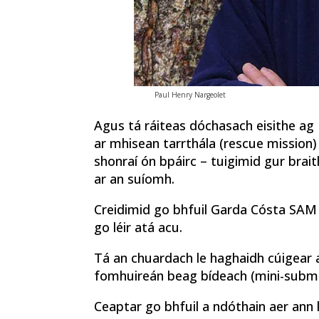
Paul Henry Nargeolet
Agus tá ráiteas dóchasach eisithe ag 
ar mhisean tarrthála (rescue mission)
shonraí ón bpáirc – tuigimid gur brait
ar an suíomh.
Creidimid go bhfuil Garda Cósta SAM 
go léir atá acu.
Tá an chuardach le haghaidh cúigear at
fomhuireán beag bídeach (mini-submari
Ceaptar go bhfuil a ndóthain aer ann 