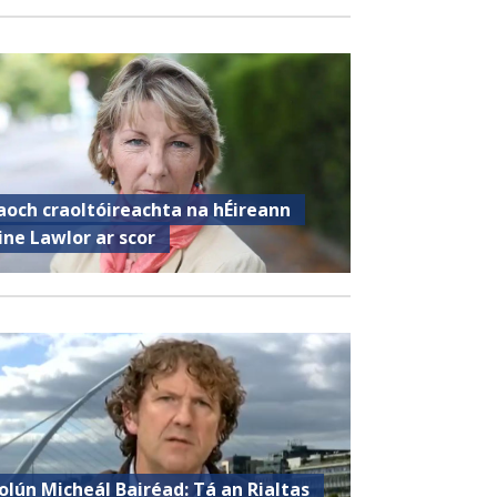
aoch craoltóireachta na hÉireann
ine Lawlor ar scor
olún Micheál Bairéad: Tá an Rialtas