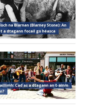
loch na Blarnan (Blarney Stone): An
it a dtagann focail go héasca
aillimh: Cad as a dtagann an t-ainm
in?