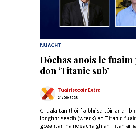
NUACHT
Dóchas anois le fuaim p
don ‘Titanic sub’
Tuairisceoir Extra
21/06/2023
Chuala tarrthóirí a bhí sa tóir ar an b
longbhriseadh (wreck) an Titanic fuaim
gceantar ina ndeachaigh an Titan ar ia