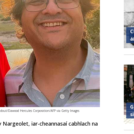
C
á
G
out/Dawood Hercules Corporation/AFP via Getty Images
s
ry Nargeolet, iar-cheannasaí cabhlach na