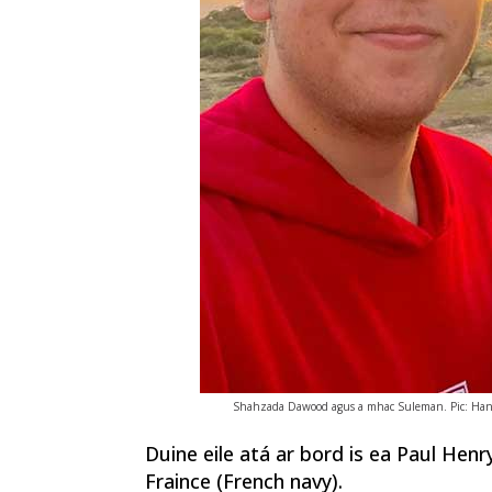
Shahzada Dawood agus a mhac Suleman. Pic: Hand
Duine eile atá ar bord is ea Paul Hen
Fraince (French navy).