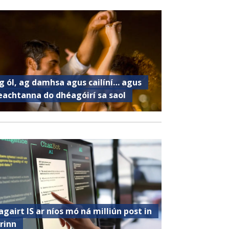
g ól, ag damhsa agus cailíní… agus
eachtanna do dhéagóirí sa saol
agairt IS ar níos mó ná milliún post in
irinn