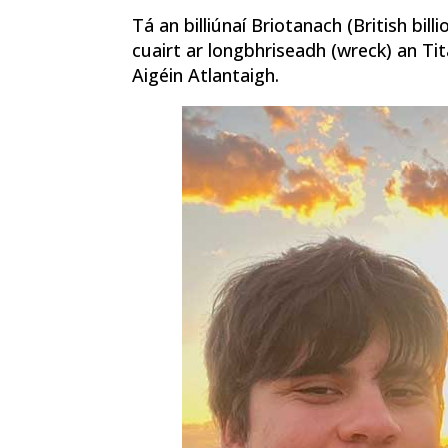
Tá an billiúnaí Briotanach (British bil
cuairt ar longbhriseadh (wreck) an Tit
Aigéin Atlantaigh.