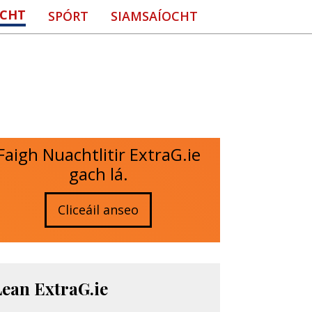
CHT
SPÓRT
SIAMSAÍOCHT
Faigh Nuachtlitir ExtraG.ie
gach lá.
Cliceáil anseo
Lean ExtraG.ie