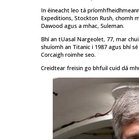
In éineacht leo tá príomhfheidhmean
Expeditions, Stockton Rush, chomh m
Dawood agus a mhac, Suleman.
Bhí an tUasal Nargeolet, 77, mar chui
shuíomh an Titanic i 1987 agus bhí sé i
Corcaigh roimhe seo.
Creidtear freisin go bhfuil cuid dá mhu