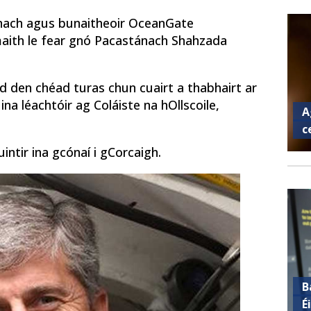
nach agus bunaitheoir OceanGate
aith le fear gnó Pacastánach Shahzada
d den chéad turas chun cuairt a thabhairt ar
na léachtóir ag Coláiste na hOllscoile,
A
c
intir ina gcónaí i gCorcaigh.
B
É