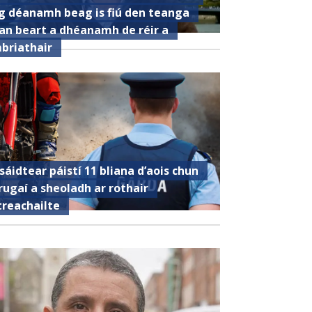
g déanamh beag is fiú den teanga
an beart a dhéanamh de réir a
briathair
sáidtear páistí 11 bliana d’aois chun
rugaí a sheoladh ar rothair
treachailte