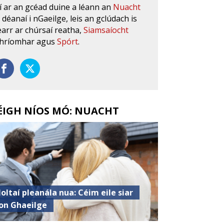
í ar an gcéad duine a léann an
Nuacht
s déanaí i nGaeilge, leis an gclúdach is
earr ar chúrsaí reatha,
Siamsaíocht
hríomhar agus
Spórt
.
ÉIGH NÍOS MÓ: NUACHT
oltaí pleanála nua: Céim eile siar
on Ghaeilge