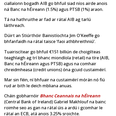
ciallaíonn bogadh AIB go bhfuil siad níos airde anois
ná Banc na hÉireann (1.5%) agus PTSB (1%) araon.
Tá na hathruithe ar fad ar rátaí AIB ag tarlú
láithreach.
Dúirt an Stiúrthóir Bainistíochta Jim O’Keeffe go
bhfanfaidh na rátaí taisce ‘faoi athbhreithniú’.
Tuairiscítear go bhfuil €151 billiún de choigilteas
teaghlaigh ag trí bhanc miondíola (retail) na tíre (AIB,
Banc na hÉireann agus PTSB) agus na comhair
chreidmheasa (credit unions) óna gcuid custaiméirí.
Mar sin féin, ní bhfuair na custaiméirí mórán nó fiú
rud ar bith le deich mbliana anuas.
Cháin gobharnóir
Bhanc Ceannais na hÉireann
(Central Bank of Ireland) Gabriel Makhlouf na bainc
roimhe seo as gan na rátaí úis a ardú i gcomhar le
rátaí an ECB, atá anois 3.25% sroichte.