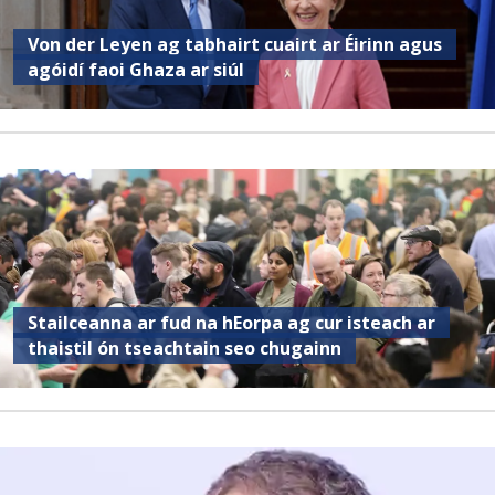
Von der Leyen ag tabhairt cuairt ar Éirinn agus
agóidí faoi Ghaza ar siúl
Stailceanna ar fud na hEorpa ag cur isteach ar
thaistil ón tseachtain seo chugainn