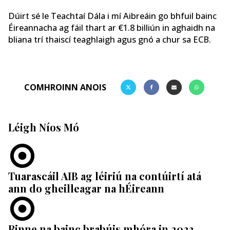
Dúirt sé le Teachtaí Dála i mí Aibreáin go bhfuil bainc
Éireannacha ag fáil thart ar €1.8 billiún in aghaidh na
bliana trí thaiscí teaghlaigh agus gnó a chur sa ECB.
COMHROINN ANOIS
Léigh Níos Mó
Tuarascáil AIB ag léiriú na contúirtí atá
ann do gheilleagar na hÉireann
Rinne na bainc brabúis mhóra in 2023