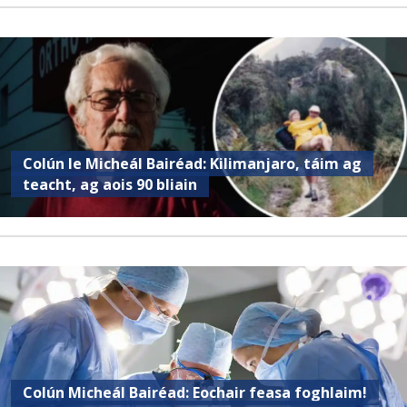
Colún le Micheál Bairéad: Kilimanjaro, táim ag
teacht, ag aois 90 bliain
Colún Micheál Bairéad: Eochair feasa foghlaim!