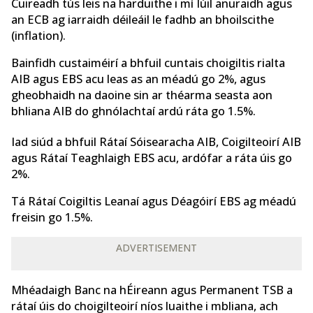
Cuireadh tús leis na harduithe i mí Iúil anuraidh agus
an ECB ag iarraidh déileáil le fadhb an bhoilscithe
(inflation).
Bainfidh custaiméirí a bhfuil cuntais choigiltis rialta
AIB agus EBS acu leas as an méadú go 2%, agus
gheobhaidh na daoine sin ar théarma seasta aon
bhliana AIB do ghnólachtaí ardú ráta go 1.5%.
Iad siúd a bhfuil Rátaí Sóisearacha AIB, Coigilteoirí AIB
agus Rátaí Teaghlaigh EBS acu, ardófar a ráta úis go
2%.
Tá Rátaí Coigiltis Leanaí agus Déagóirí EBS ag méadú
freisin go 1.5%.
ADVERTISEMENT
Mhéadaigh Banc na hÉireann agus Permanent TSB a
rátaí úis do choigilteoirí níos luaithe i mbliana, ach