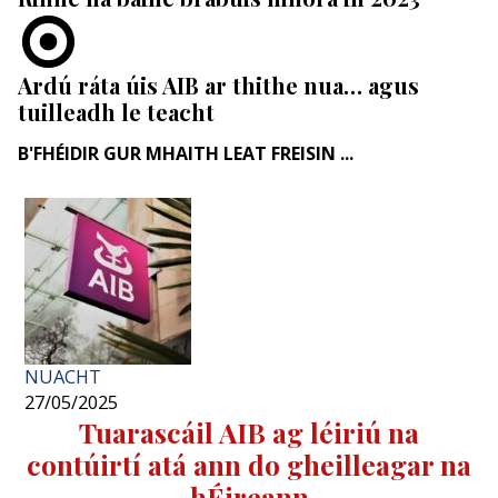
Ardú ráta úis AIB ar thithe nua… agus
tuilleadh le teacht
B'FHÉIDIR GUR MHAITH LEAT FREISIN ...
NUACHT
27/05/2025
Tuarascáil AIB ag léiriú na
contúirtí atá ann do gheilleagar na
hÉireann