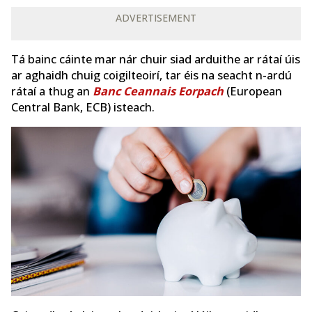
ADVERTISEMENT
Tá bainc cáinte mar nár chuir siad arduithe ar rátaí úis
ar aghaidh chuig coigilteoirí, tar éis na seacht n-ardú
rátaí a thug an
Banc Ceannais Eorpach
(European
Central Bank, ECB) isteach.