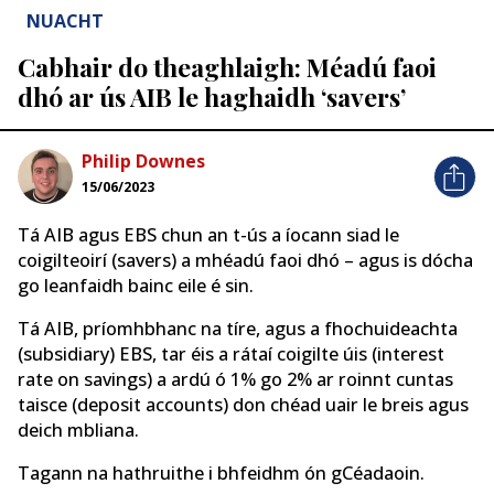
NUACHT
Cabhair do theaghlaigh: Méadú faoi
dhó ar ús AIB le haghaidh ‘savers’
Philip Downes
15/06/2023
Tá AIB agus EBS chun an t-ús a íocann siad le
coigilteoirí (savers) a mhéadú faoi dhó – agus is dócha
go leanfaidh bainc eile é sin.
Tá AIB, príomhbhanc na tíre, agus a fhochuideachta
(subsidiary) EBS, tar éis a rátaí coigilte úis (interest
rate on savings) a ardú ó 1% go 2% ar roinnt cuntas
taisce (deposit accounts) don chéad uair le breis agus
deich mbliana.
Tagann na hathruithe i bhfeidhm ón gCéadaoin.