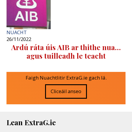
NUACHT
26/11/2022
Ardú ráta úis AIB ar thithe nua…
agus tuilleadh le teacht
Faigh Nuachtlitir ExtraG.ie gach lá.
Cliceáil anseo
Lean ExtraG.ie