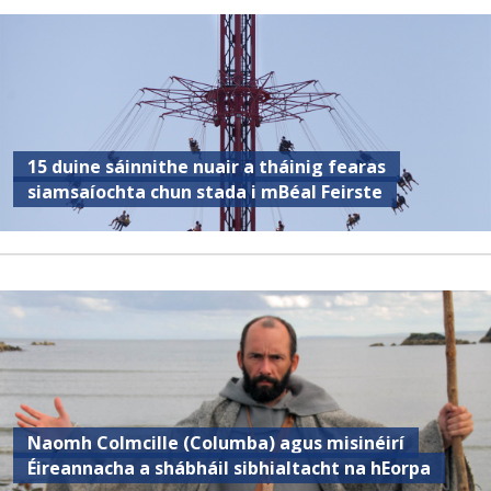
15 duine sáinnithe nuair a tháinig fearas
siamsaíochta chun stada i mBéal Feirste
Naomh Colmcille (Columba) agus misinéirí
Éireannacha a shábháil sibhialtacht na hEorpa