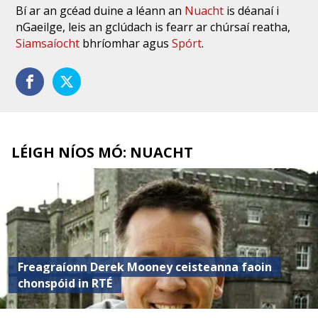
Bí ar an gcéad duine a léann an
Nuacht
is déanaí i
nGaeilge, leis an gclúdach is fearr ar chúrsaí reatha,
Siamsaíocht
bhríomhar agus
Spórt
.
LÉIGH NÍOS MÓ: NUACHT
Freagraíonn Derek Mooney ceisteanna faoin
chonspóid in RTÉ