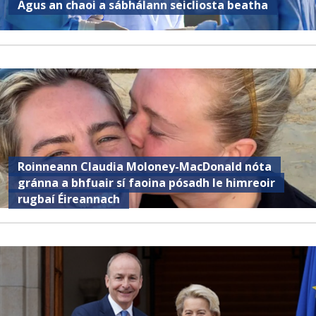
Agus an chaoi a sábhálann seicliosta beatha
Roinneann Claudia Moloney-MacDonald nóta
gránna a bhfuair sí faoina pósadh le himreoir
rugbaí Éireannach