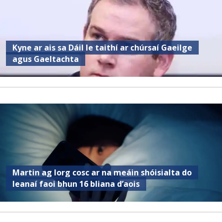
Kyne ar ais sa Dáil le taithí ar chúrsaí Gaeilge
agus Gaeltachta
Martin ag lorg cosc ar na meáin shóisialta do
leanaí faoi bhun 16 bliana d’aois