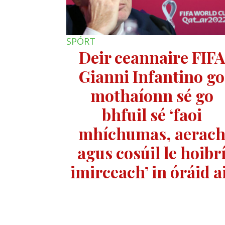
SPÓRT
Deir ceannaire FIFA
Gianni Infantino go
mothaíonn sé go
bhfuil sé ‘faoi
mhíchumas, aerac
agus cosúil le hoibr
imirceach’ in óráid a