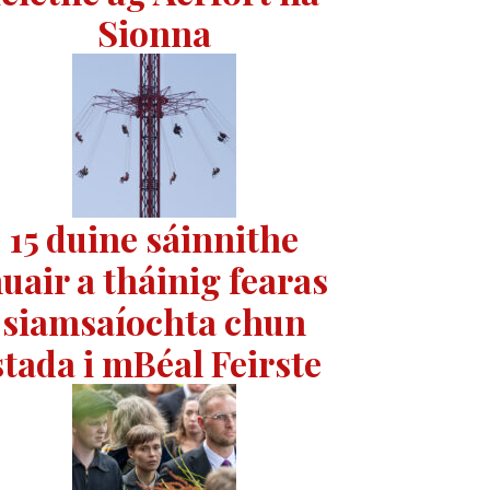
Sionna
15 duine sáinnithe
uair a tháinig fearas
siamsaíochta chun
stada i mBéal Feirste