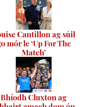
uise Cantillon ag súil
go mór le ‘Up For The
Match’
Bhíodh Cluxton ag
abhairt amach dom ón