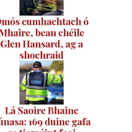
mós cumhachtach ó
Mhaire, bean chéile
Glen Hansard, ag a
shochraid
Lá Saoire Bhainc
únasa: 169 duine gafa