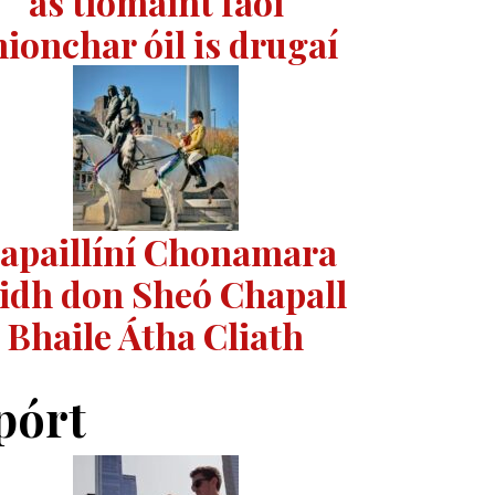
as tiomáint faoi
hionchar óil is drugaí
apaillíní Chonamara
idh don Sheó Chapall
Bhaile Átha Cliath
pórt