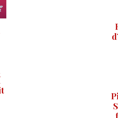
d
h
í
it
P
S