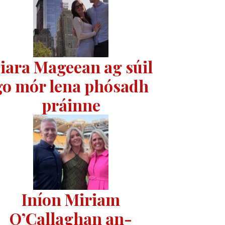
iara Mageean ag súil
go mór lena phósadh
práinne
Iníon Miriam
O’Callaghan an-