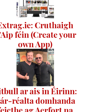
Extrag.ie: Cruthaigh
’Aip féin (Create your
own App)
itbull ar ais in Éirinn:
ár-réalta domhanda
feicthe ag Aerfort na