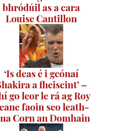
bhródúil as a cara
Louise Cantillon
‘Is deas é i gcónaí
hakira a fheiscint’ –
hí go leor le rá ag Roy
eane faoin seo leath-
ma Corn an Domhain