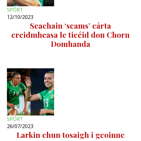
SPÓRT
12/10/2023
Seachain ‘scams’ cárta
creidmheasa le ticéid don Chorn
Domhanda
SPÓRT
26/07/2023
Larkin chun tosaigh i gcoinne