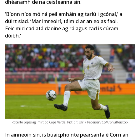
dhéanamh de na ceisteanna sin.
‘Bíonn níos mó ná peil amháin ag tarlú i gcónaí,’ a
dúirt siad. ‘Mar imreoirí, táimid ar an eolas faoi.
Feicimid cad atá daoine ag rá agus cad is cúram
dóibh.’
Roberto Lopes ag imirt do Cape Verde. Pictiúr: Ulrik Pedersen/CSM/Shutterstock
In ainneoin sin, is buaicphointe pearsanta é Corn an