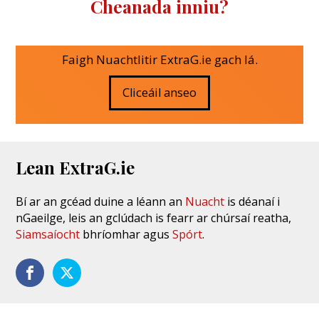
Cheanada inniu?
Faigh Nuachtlitir ExtraG.ie gach lá.
Cliceáil anseo
Lean ExtraG.ie
Bí ar an gcéad duine a léann an
Nuacht
is déanaí i
nGaeilge, leis an gclúdach is fearr ar chúrsaí reatha,
Siamsaíocht
bhríomhar agus
Spórt
.