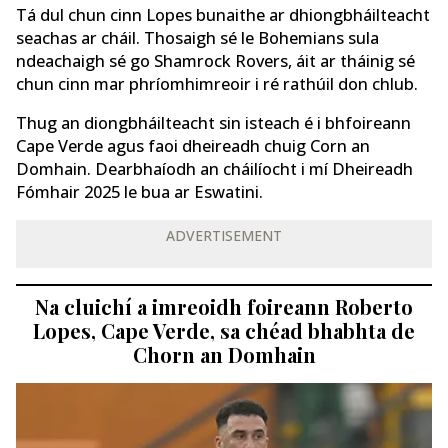
Tá dul chun cinn Lopes bunaithe ar dhiongbháilteacht
seachas ar cháil. Thosaigh sé le Bohemians sula
ndeachaigh sé go Shamrock Rovers, áit ar tháinig sé
chun cinn mar phríomhimreoir i ré rathúil don chlub.
Thug an diongbháilteacht sin isteach é i bhfoireann
Cape Verde agus faoi dheireadh chuig Corn an
Domhain. Dearbhaíodh an cháilíocht i mí Dheireadh
Fómhair 2025 le bua ar Eswatini.
ADVERTISEMENT
Na cluichí a imreoidh foireann Roberto
Lopes, Cape Verde, sa chéad bhabhta de
Chorn an Domhain