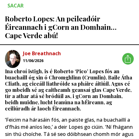
SACAR
Roberto Lopes: An peileadóir
Éireannach i gCorn an Domhain…
Cape Verde abú!
Joe Breathnach
11/06/2026
Ina chroí istigh, is é Roberto ‘Pico’ Lopes fós an
buachaill óg sin ó Chromghlinn (Crumlin), Baile Átha
Cliath, ag ciceáil liathróide sa pháirc áitiúil. Agus cé
go mbeidh sé ag caitheamh geansaí glas Cape Verde,
tír a athar atá sé bródúil as, i gCorn an Domhain,
beidh muidne, lucht leanúna na hÉireann, ag
ceiliúradh ár laoch Éireannach.
‘Feicim na hárasáin fós, an paiste glas, na buachaillí a
d’fhás mé aníos leo,’ a deir Lopes go ciúin. ‘Ní fhágann
sin thú choíche. Tá sé seo dóibhsean chomh mór agus