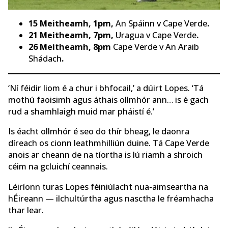
15 Meitheamh, 1pm,
An Spáinn v Cape Verde
.
21 Meitheamh, 7pm,
Uragua v Cape Verde
.
26 Meitheamh, 8pm
Cape Verde v An Araib
Shádach
.
‘Ní féidir liom é a chur i bhfocail,’ a dúirt Lopes. ‘Tá
mothú faoisimh agus áthais ollmhór ann… is é gach
rud a shamhlaigh muid mar pháistí é.’
Is éacht ollmhór é seo do thír bheag, le daonra
díreach os cionn leathmhilliún duine. Tá Cape Verde
anois ar cheann de na tíortha is lú riamh a shroich
céim na gcluichí ceannais.
Léiríonn turas Lopes féiniúlacht nua-aimseartha na
hÉireann — ilchultúrtha agus nasctha le fréamhacha
thar lear.