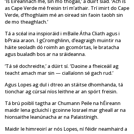
‘Is Éireannach mé, sin mo thógáil,’ a dúirt siad. ‘Ach is
as Cape Verde mé freisin trí m’athair. Trí imirt do Cape
Verde, d’fhoghlaim mé an oiread sin faoin taobh sin
de mo theaghlach.’
Tá a scéal ina inspioráid i mBaile Átha Cliath agus i
bPraia araon. I gCromghlinn, d’eagraigh muintir na
háite seoladh dó roimh an gcomórtas, le bratacha
agus bualadh bos ar na sráideanna.
‘Tá sé dochreidte,’ a dúirt sí. ‘Daoine a fheiceáil ag
teacht amach mar sin — ciallaíonn sé gach rud.’
Agus Lopes ag dul i dtreo an stáitse dhomhanda, tá
tionchar ag cúrsaí níos leithne ar an spórt freisin.
Tá brú poiblí tagtha ar Chumann Peile na hÉireann
maidir lena gcluichí i gcoinne Iosrael mar gheall ar na
hionsaithe leanúnacha ar na Palaistínigh.
Maidir le himreoirí ar nós Lopes, ní féidir neamhaird a