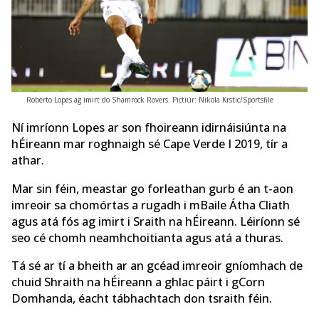
Roberto Lopes ag imirt do Shamrock Rovers. Pictiúr: Nikola Krstic/Sportsfile
Ní imríonn Lopes ar son fhoireann idirnáisiúnta na
hÉireann mar roghnaigh sé Cape Verde I 2019, tír a
athar.
Mar sin féin, meastar go forleathan gurb é an t-aon
imreoir sa chomórtas a rugadh i mBaile Átha Cliath
agus atá fós ag imirt i Sraith na hÉireann. Léiríonn sé
seo cé chomh neamhchoitianta agus atá a thuras.
Tá sé ar tí a bheith ar an gcéad imreoir gníomhach de
chuid Shraith na hÉireann a ghlac páirt i gCorn
Domhanda, éacht tábhachtach don tsraith féin.