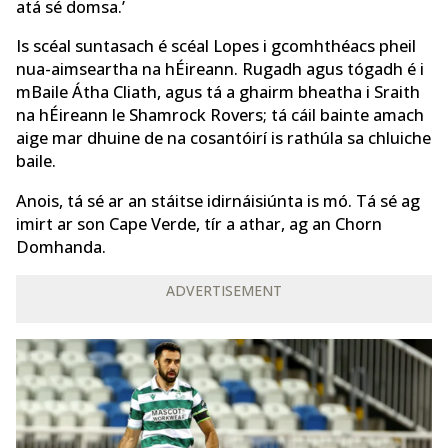
atá sé domsa.’
Is scéal suntasach é scéal Lopes i gcomhthéacs pheil
nua-aimseartha na hÉireann. Rugadh agus tógadh é i
mBaile Átha Cliath, agus tá a ghairm bheatha i Sraith
na hÉireann le Shamrock Rovers; tá cáil bainte amach
aige mar dhuine de na cosantóirí is rathúla sa chluiche
baile.
Anois, tá sé ar an stáitse idirnáisiúnta is mó. Tá sé ag
imirt ar son Cape Verde, tír a athar, ag an Chorn
Domhanda.
ADVERTISEMENT