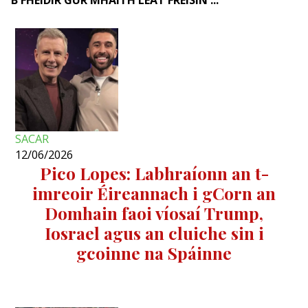
B'FHÉIDIR GUR MHAITH LEAT FREISIN ...
SACAR
12/06/2026
Pico Lopes: Labhraíonn an t-
imreoir Éireannach i gCorn an
Domhain faoi víosaí Trump,
Iosrael agus an cluiche sin i
gcoinne na Spáinne