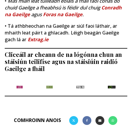
•
Más mian leat tuilleadh eolais a fháil faoi conas do
chuid Gaeilge a fheabhsú is féidir dul chuig
Conradh
na Gaeilge
agus
Foras na Gaeilge
.
• Tá athbheochan na Gaeilge ar siúl faoi láthair, ar
mhaith leat páirt a ghlacadh. Léigh beagán Gaeilge
gach lá ar
Extrag.ie
Cliceáil ar cheann de na lógónna chun an
stáisiún teilifíse agus na stáisiúin raidió
Gaeilge a fháil
COMHROINN ANOIS