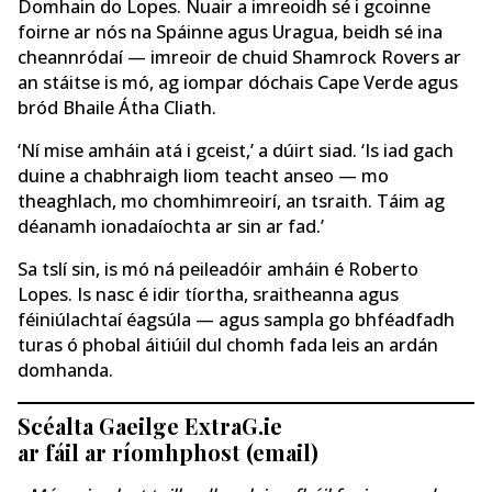
Domhain do Lopes. Nuair a imreoidh sé i gcoinne
foirne ar nós na Spáinne agus Uragua, beidh sé ina
cheannródaí — imreoir de chuid Shamrock Rovers ar
an stáitse is mó, ag iompar dóchais Cape Verde agus
bród Bhaile Átha Cliath.
‘Ní mise amháin atá i gceist,’ a dúirt siad. ‘Is iad gach
duine a chabhraigh liom teacht anseo — mo
theaghlach, mo chomhimreoirí, an tsraith. Táim ag
déanamh ionadaíochta ar sin ar fad.’
Sa tslí sin, is mó ná peileadóir amháin é Roberto
Lopes. Is nasc é idir tíortha, sraitheanna agus
féiniúlachtaí éagsúla — agus sampla go bhféadfadh
turas ó phobal áitiúil dul chomh fada leis an ardán
domhanda.
Scéalta Gaeilge ExtraG.ie
ar fáil ar ríomhphost (email)