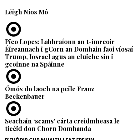
Léigh Níos Mó
Pico Lopes: Labhraíonn an t-imreoir
Éireannach i gCorn an Domhain faoi víosaí
Trump, Iosrael agus an cluiche sin i
gcoinne na Spáinne
Ómós do laoch na peile Franz
Beckenbauer
Seachain ‘scams’ cárta creidmheasa le
ticéid don Chorn Domhanda