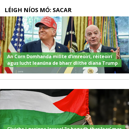
LÉIGH NÍOS MÓ: SACAR
An Corn Domhanda millte d’imreoirí, réiteoirí
agus lucht leanúna de bharr dlíthe diana Trump
Cluiche i gcoinne Iosrael ‘le bogadh thar lear’ mar