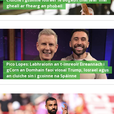
gheall ar fhearg an phobail
Pico Lopes: Labhraíonn an t-imreoir Éireannach i
gCorn an Domhain faoi víosaí Trump, Iosrael agus
an cluiche sin i gcoinne na Spáinne