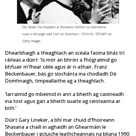
Der Kaiser ina chaptaen ar fhoireann Iarthar na Gearmáine
nuair a bhuaigh siad Corn an Domhain i 1974 Pic: STF/AFP via
Getty Images
Dhearbhaigh a theaghlach an scéala faoina bhás trí
ráiteas a dúirt: ‘Is mór an bhrón a fhógraímid go
bhfuair m’fhear céile agus ár n-athair, Franz
Beckenbauer, bás go síochánta ina chodladh Dé
Domhnaigh, timpeallaithe ag a theaghlach.
‘Iarraimid go mbeimid in ann a bheith ag caoineadh
ina tost agus gan a bheith suaite ag ceisteanna ar
bith.’
Dúirt Gary Lineker, a bhí mar chuid d’fhoireann
Shasana a chaill in aghaidh an Ghearmáin le
Beckenbauer i gcluiche leathcheannais na bliana 1990: