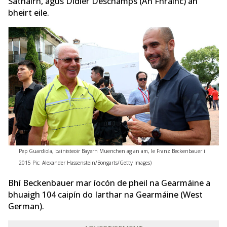
Sathairn, agus Didier Deschamps (An Fhrainc) an
bheirt eile.
Pep Guardiola, bainisteoir Bayern Muenchen ag an am, le Franz Beckenbauer i
2015 Pic: Alexander Hassenstein/Bongarts/Getty Images)
Bhí Beckenbauer mar íocón de pheil na Gearmáine a
bhuaigh 104 caipín do Iarthar na Gearmáine (West
German).