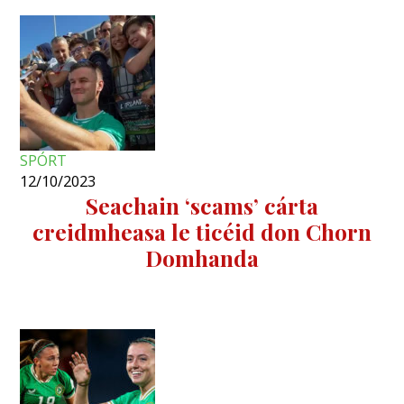
SPÓRT
12/10/2023
Seachain ‘scams’ cárta
creidmheasa le ticéid don Chorn
Domhanda