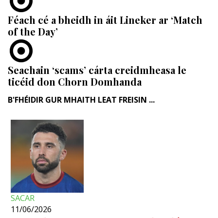
Féach cé a bheidh in áit Lineker ar ‘Match
of the Day’
Seachain ‘scams’ cárta creidmheasa le
ticéid don Chorn Domhanda
B'FHÉIDIR GUR MHAITH LEAT FREISIN ...
SACAR
11/06/2026