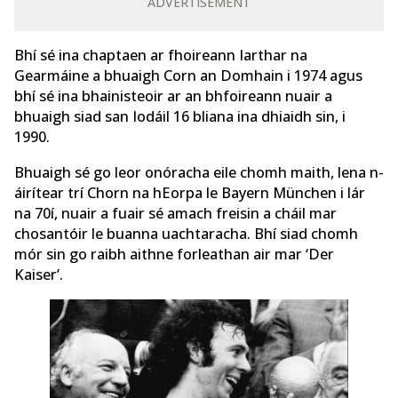
ADVERTISEMENT
Bhí sé ina chaptaen ar fhoireann Iarthar na
Gearmáine a bhuaigh Corn an Domhain i 1974 agus
bhí sé ina bhainisteoir ar an bhfoireann nuair a
bhuaigh siad san Iodáil 16 bliana ina dhiaidh sin, i
1990.
Bhuaigh sé go leor onóracha eile chomh maith, lena n-
áirítear trí Chorn na hEorpa le Bayern München i lár
na 70í, nuair a fuair sé amach freisin a cháil mar
chosantóir le buanna uachtaracha. Bhí siad chomh
mór sin go raibh aithne forleathan air mar ‘Der
Kaiser’.