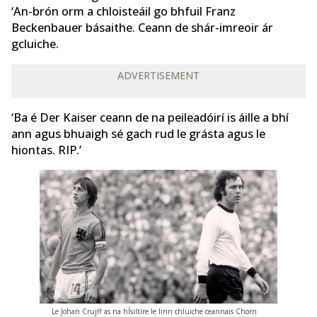
‘An-brón orm a chloisteáil go bhfuil Franz
Beckenbauer básaithe. Ceann de shár-imreoir ár
gcluiche.
ADVERTISEMENT
‘Ba é Der Kaiser ceann de na peileadóirí is áille a bhí
ann agus bhuaigh sé gach rud le grásta agus le
hiontas. RIP.’
Le Johan Crujff as na hÍsiltíre le linn chluiche ceannais Chorn