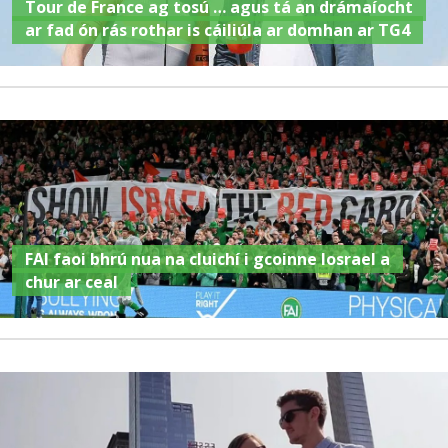
Tour de France ag tosú … agus tá an drámaíocht
ar fad ón rás rothar is cáiliúla ar domhan ar TG4
FAI faoi bhrú nua na cluichí i gcoinne Iosrael a
chur ar ceal