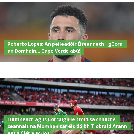
Roberto Lopes: An peileadóir Éireannach i gCorn
an Domhain… Cape Verde abú!
Luimneach agus Corcaigh le troid sa chluiche
ceannais na Mumhan tar éis dóibh Tiobraid Árann
agus Clár a scrios