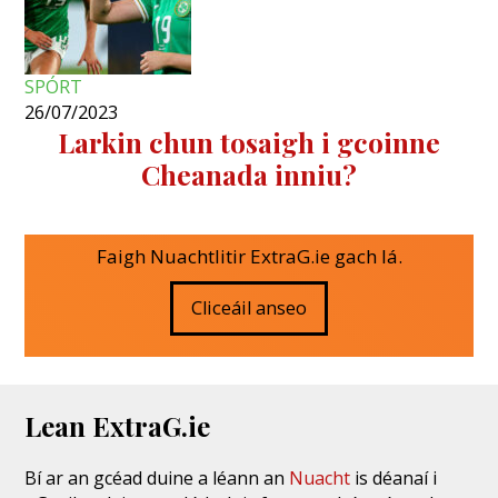
SPÓRT
26/07/2023
Larkin chun tosaigh i gcoinne
Cheanada inniu?
Faigh Nuachtlitir ExtraG.ie gach lá.
Cliceáil anseo
Lean ExtraG.ie
Bí ar an gcéad duine a léann an
Nuacht
is déanaí i