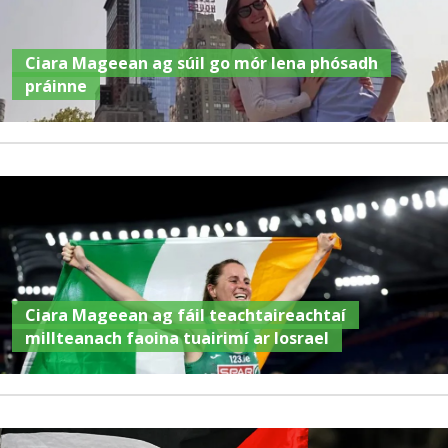
Ciara Mageean ag súil go mór lena phósadh
práinne
Ciara Mageean ag fáil teachtaireachtaí
millteanach faoina tuairimí ar Iosrael