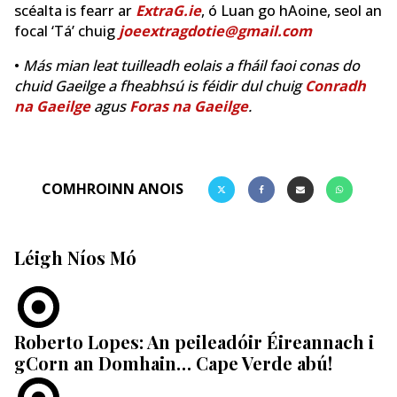
scéalta is fearr ar
ExtraG.ie
, ó Luan go hAoine, seol an
focal ‘Tá’ chuig
joeextragdotie@gmail.com
•
Más mian leat tuilleadh eolais a fháil faoi conas do
chuid Gaeilge a fheabhsú is féidir dul chuig
Conradh
na Gaeilge
agus
Foras na Gaeilge
.
COMHROINN ANOIS
Léigh Níos Mó
Roberto Lopes: An peileadóir Éireannach i
gCorn an Domhain… Cape Verde abú!