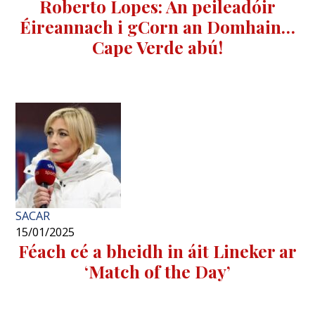
Roberto Lopes: An peileadóir
Éireannach i gCorn an Domhain…
Cape Verde abú!
SACAR
15/01/2025
Féach cé a bheidh in áit Lineker ar
‘Match of the Day’