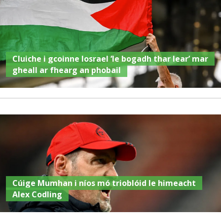
Cluiche i gcoinne Iosrael ‘le bogadh thar lear’ mar
gheall ar fhearg an phobail
Cúige Mumhan i níos mó trioblóid le himeacht
Alex Codling