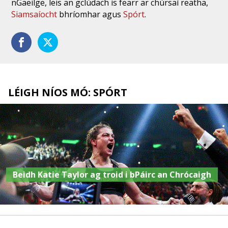
nGaeilge, leis an gclúdach is fearr ar chúrsaí reatha,
Siamsaíocht
bhríomhar agus
Spórt
.
LÉIGH NÍOS MÓ: SPÓRT
Beidh Katie Taylor ag troid i bPáirc an Chrócaigh