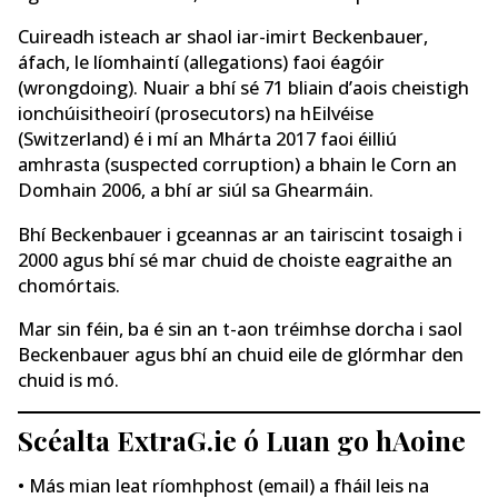
Cuireadh isteach ar shaol iar-imirt Beckenbauer,
áfach, le líomhaintí (allegations) faoi éagóir
(wrongdoing). Nuair a bhí sé 71 bliain d’aois cheistigh
ionchúisitheoirí (prosecutors) na hEilvéise
(Switzerland) é i mí an Mhárta 2017 faoi éilliú
amhrasta (suspected corruption) a bhain le Corn an
Domhain 2006, a bhí ar siúl sa Ghearmáin.
Bhí Beckenbauer i gceannas ar an tairiscint tosaigh i
2000 agus bhí sé mar chuid de choiste eagraithe an
chomórtais.
Mar sin féin, ba é sin an t-aon tréimhse dorcha i saol
Beckenbauer agus bhí an chuid eile de glórmhar den
chuid is mó.
Scéalta ExtraG.ie ó Luan go hAoine
• Más mian leat ríomhphost (email) a fháil leis na