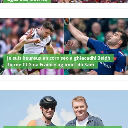
Je suis heureux an corn seo a ghlacadh! Beidh
foirne CLG na Fraince ag imirt do Sam