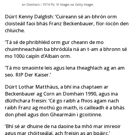
an Domhain i 1974 Pic: VI Images via Getty Images
Dúirt Kenny Dalglish: ‘Cuireann sé an-bhrón orm
cloisteáil faoi bhás Franz Beckenbauer, fíor-íocón den
chluiche.
‘Tá sé de phribhléid orm gur cheann de mo
chuimhneacháin ba bhródúla ná an t-am a bhronn sé
mo 100ú caipín d’Albain orm.
‘Tá mo smaointe leis agus lena theaghlach ag an am
seo. RIP Der Kaiser.’
Dúirt Lothar Matthäus, a bhí ina chaptaen ar
Beckenbauer ag Corn an Domhain 1990, agus ina
dlúthchara freisin: ‘Cé go raibh a fhios agam nach
raibh Franz ag mothú go maith, is cailleadh é a bhás
don pheil agus don Ghearmáin i gcoitinne.
‘Bhí sé ar dhuine de na daoine ba mhó mar imreoir
agus mar chóitseálaí, ach freisin as an bpáirc.’