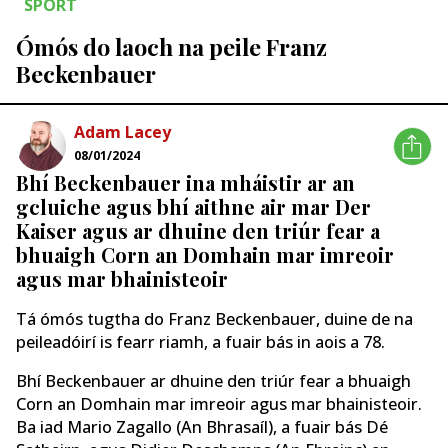
SPÓRT
Ómós do laoch na peile Franz
Beckenbauer
Adam Lacey
08/01/2024
Bhí Beckenbauer ina mháistir ar an
gcluiche agus bhí aithne air mar Der
Kaiser agus ar dhuine den triúr fear a
bhuaigh Corn an Domhain mar imreoir
agus mar bhainisteoir
Tá ómós tugtha do Franz Beckenbauer, duine de na
peileadóirí is fearr riamh, a fuair bás in aois a 78.
Bhí Beckenbauer ar dhuine den triúr fear a bhuaigh
Corn an Domhain mar imreoir agus mar bhainisteoir.
Ba iad Mario Zagallo (An Bhrasaíl), a fuair bás Dé