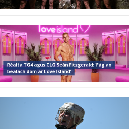
Réalta TG4 agus CLG Seán Fitzgerald: ‘Fág an
bealach dom ar Love Island’