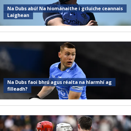
Na Dubs abú! Na hiománaithe i gcluiche ceannais
Laighean
Na Dubs faoi bhrú agus réalta na hIarmhí ag
filleadh?