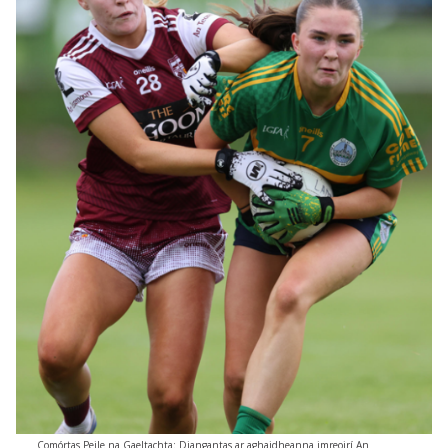
Comórtas Peile na Gaeltachta: Diangantas ar aghaidheanna imreoirí An