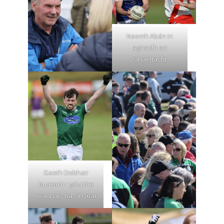
Naomh Abán in
aghaidh an
Ghaeltacht
Gaoth Dobhair
buacach i gcluiche
ceannais na sinsear