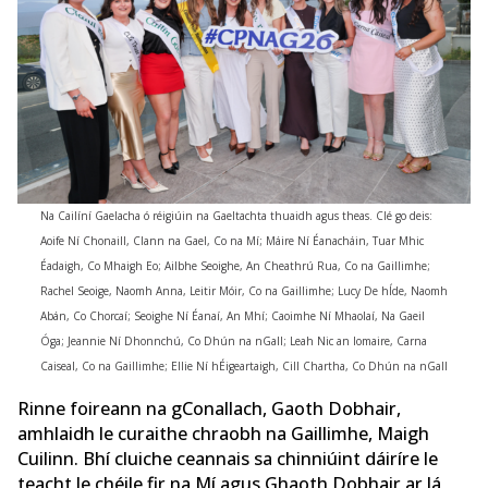
Na Cailíní Gaelacha ó réigiúin na Gaeltachta thuaidh agus theas. Clé go deis:
Aoife Ní Chonaill, Clann na Gael, Co na Mí; Máire Ní Éanacháin, Tuar Mhic
Éadaigh, Co Mhaigh Eo; Ailbhe Seoighe, An Cheathrú Rua, Co na Gaillimhe;
Rachel Seoige, Naomh Anna, Leitir Móir, Co na Gaillimhe; Lucy De hÍde, Naomh
Abán, Co Chorcaí; Seoighe Ní Éanaí, An Mhí; Caoimhe Ní Mhaolaí, Na Gaeil
Óga; Jeannie Ní Dhonnchú, Co Dhún na nGall; Leah Nic an Iomaire, Carna
Caiseal, Co na Gaillimhe; Ellie Ní hÉigeartaigh, Cill Chartha, Co Dhún na nGall
Rinne foireann na gConallach, Gaoth Dobhair,
amhlaidh le curaithe chraobh na Gaillimhe, Maigh
Cuilinn. Bhí cluiche ceannais sa chinniúint dáiríre le
teacht le chéile fir na Mí agus Ghaoth Dobhair ar lá