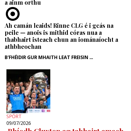
a ainm orthu
Ah camán leaids! Rinne CLG é i gcás na
peile — anois is mithid córas nua a
thabhairt isteach chun an iománaíocht a
athbheochan
B'FHÉIDIR GUR MHAITH LEAT FREISIN ...
SPÓRT
09/07/2026
Bhíodh Cluxton ag tabhairt amach