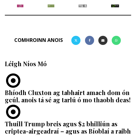
COMHROINN ANOIS
Léigh Níos Mó
Bhíodh Cluxton ag tabhairt amach dom ón
gcúl, anois tá sé ag tarlú ó mo thaobh deas!
Thuill Trump breis agus $2 bhilliún as
criptea-airgeadraí – agus as Bíoblaí a raibh