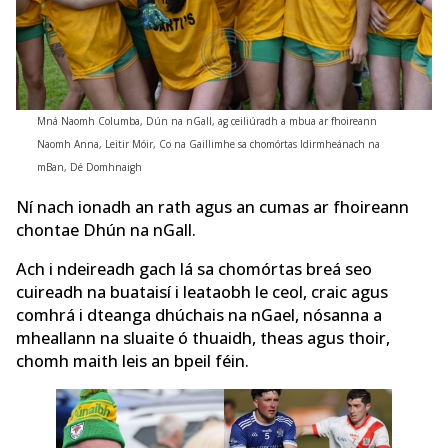
Mná Naomh Columba, Dún na nGall, ag ceiliúradh a mbua ar fhoireann
Naomh Anna, Leitir Móir, Co na Gaillimhe sa chomórtas Idirmheánach na
mBan, Dé Domhnaigh
Ní nach ionadh an rath agus an cumas ar fhoireann
chontae Dhún na nGall.
Ach i ndeireadh gach lá sa chomórtas breá seo
cuireadh na buataisí i leataobh le ceol, craic agus
comhrá i dteanga dhúchais na nGael, nósanna a
mheallann na sluaite ó thuaidh, theas agus thoir,
chomh maith leis an bpeil féin.