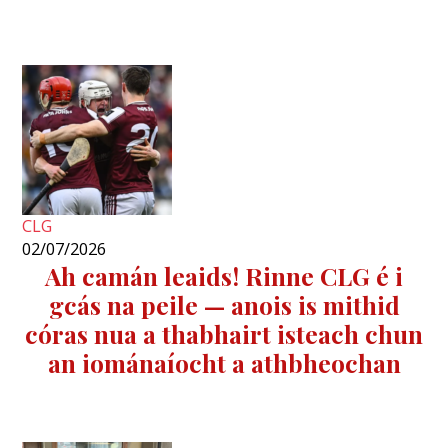
CLG
02/07/2026
Ah camán leaids! Rinne CLG é i
gcás na peile — anois is mithid
córas nua a thabhairt isteach chun
an iománaíocht a athbheochan