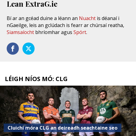
Lean ExtraG.ie
Bí ar an gcéad duine a léann an
Nuacht
is déanaí i
nGaeilge, leis an gclúdach is fearr ar chúrsaí reatha,
Siamsaíocht
bhríomhar agus
Spórt
.
LÉIGH NÍOS MÓ: CLG
Cluichí móra CLG an deireadh seachtaine seo