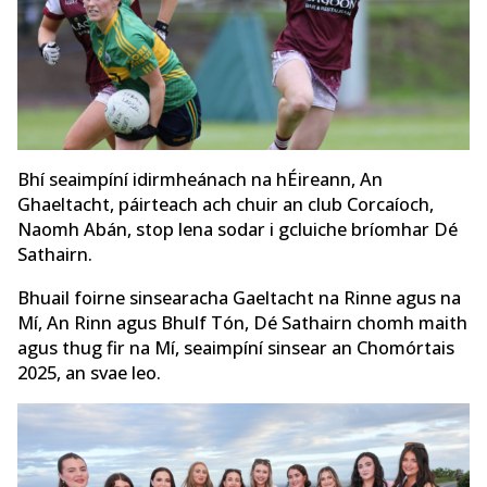
Bhí seaimpíní idirmheánach na hÉireann, An
Ghaeltacht, páirteach ach chuir an club Corcaíoch,
Naomh Abán, stop lena sodar i gcluiche bríomhar Dé
Sathairn.
Bhuail foirne sinsearacha Gaeltacht na Rinne agus na
Mí, An Rinn agus Bhulf Tón, Dé Sathairn chomh maith
agus thug fir na Mí, seaimpíní sinsear an Chomórtais
2025, an svae leo.