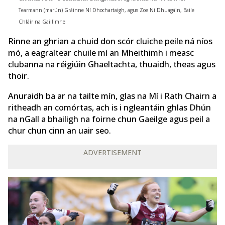
Tearmann (marún) Gráinne Ní Dhochartaigh, agus Zoe Ní Dhuagáin, Baile
Chláír na Gaillimhe
Rinne an ghrian a chuid don scór cluiche peile ná níos
mó, a eagraítear chuile mí an Mheithimh i measc
clubanna na réigiúin Ghaeltachta, thuaidh, theas agus
thoir.
Anuraidh ba ar na tailte mín, glas na Mí i Rath Chairn a
ritheadh an comórtas, ach is i ngleantáin ghlas Dhún
na nGall a bhailigh na foirne chun Gaeilge agus peil a
chur chun cinn an uair seo.
ADVERTISEMENT