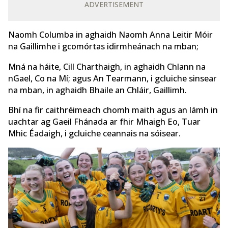
ADVERTISEMENT
Naomh Columba in aghaidh Naomh Anna Leitir Móir
na Gaillimhe i gcomórtas idirmheánach na mban;
Mná na háite, Cill Charthaigh, in aghaidh Chlann na
nGael, Co na Mí; agus An Tearmann, i gcluiche sinsear
na mban, in aghaidh Bhaile an Chláir, Gaillimh.
Bhí na fir caithréimeach chomh maith agus an lámh in
uachtar ag Gaeil Fhánada ar fhir Mhaigh Eo, Tuar
Mhic Éadaigh, i gcluiche ceannais na sóisear.