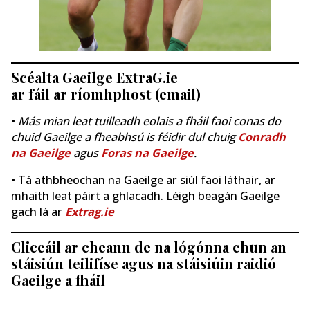
Scéalta Gaeilge ExtraG.ie
ar fáil ar ríomhphost (email)
•
Más mian leat tuilleadh eolais a fháil faoi conas do
chuid Gaeilge a fheabhsú is féidir dul chuig
Conradh
na Gaeilge
agus
Foras na Gaeilge
.
• Tá athbheochan na Gaeilge ar siúl faoi láthair, ar
mhaith leat páirt a ghlacadh. Léigh beagán Gaeilge
gach lá ar
Extrag.ie
Cliceáil ar cheann de na lógónna chun an
stáisiún teilifíse agus na stáisiúin raidió
Gaeilge a fháil