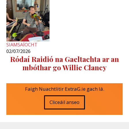
SIAMSAÍOCHT
02/07/2026
Ródaí Raidió na Gaeltachta ar an
mbóthar go Willie Clancy
Faigh Nuachtlitir ExtraG.ie gach lá.
Cliceáil anseo