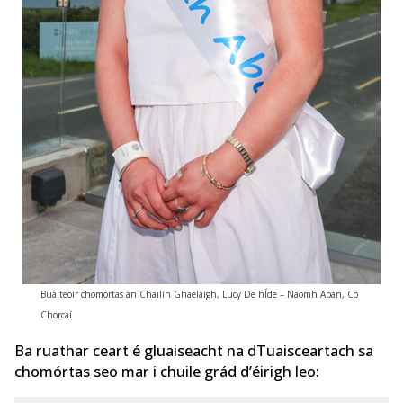
Buaiteoir chomórtas an Chailín Ghaelaigh, Lucy De hÍde – Naomh Abán, Co
Chorcaí
Ba ruathar ceart é gluaiseacht na dTuaisceartach sa
chomórtas seo mar i chuile grád d’éirigh leo: