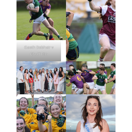
Gaoth Dobhair v
Bhulf Tón