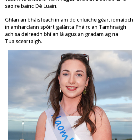
saoire bainc Dé Luain.
Ghlan an bháisteach in am do chluiche géar, iomaíoch
in amharclann spóirt galánta Pháirc an Tamhnaigh
ach sa deireadh bhí an lá agus an gradam ag na
Tuaisceartaigh.