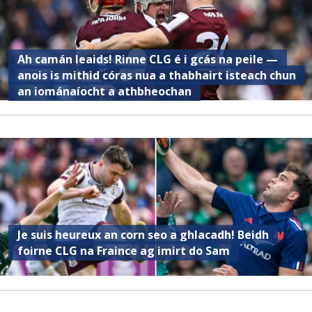
Ah camán leaids! Rinne CLG é i gcás na peile —
anois is mithid córas nua a thabhairt isteach chun
an iománaíocht a athbheochan
Je suis heureux an corn seo a ghlacadh! Beidh
foirne CLG na Fraince ag imirt do Sam