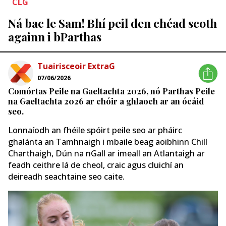
CLG
Ná bac le Sam! Bhí peil den chéad scoth
againn i bParthas
Tuairisceoir ExtraG
07/06/2026
Comórtas Peile na Gaeltachta 2026, nó Parthas Peile
na Gaeltachta 2026 ar chóir a ghlaoch ar an ócáid ​​
seo.
Lonnaíodh an fhéile spóirt peile seo ar pháirc
ghalánta an Tamhnaigh i mbaile beag aoibhinn Chill
Charthaigh, Dún na nGall ar imeall an Atlantaigh ar
feadh ceithre lá de cheol, craic agus cluichí an
deireadh seachtaine seo caite.