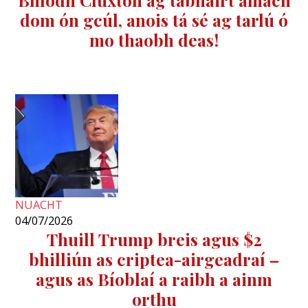
dom ón gcúl, anois tá sé ag tarlú ó
mo thaobh deas!
NUACHT
04/07/2026
Thuill Trump breis agus $2
bhilliún as criptea-airgeadraí –
agus as Bíoblaí a raibh a ainm
orthu