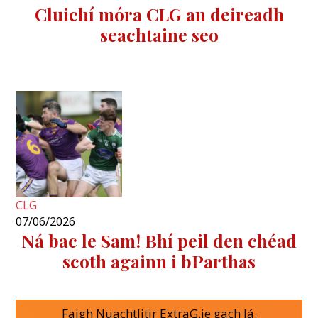
Cluichí móra CLG an deireadh
seachtaine seo
CLG
07/06/2026
Ná bac le Sam! Bhí peil den chéad
scoth againn i bParthas
Faigh Nuachtlitir ExtraG.ie gach lá.