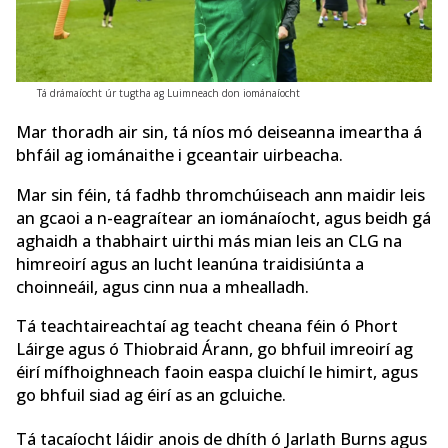
Tá drámaíocht úr tugtha ag Luimneach don iománaíocht
Mar thoradh air sin, tá níos mó deiseanna imeartha á
bhfáil ag iománaithe i gceantair uirbeacha.
Mar sin féin, tá fadhb thromchúiseach ann maidir leis
an gcaoi a n-eagraítear an iománaíocht, agus beidh gá
aghaidh a thabhairt uirthi más mian leis an CLG na
himreoirí agus an lucht leanúna traidisiúnta a
choinneáil, agus cinn nua a mhealladh.
Tá teachtaireachtaí ag teacht cheana féin ó Phort
Láirge agus ó Thiobraid Árann, go bhfuil imreoirí ag
éirí mífhoighneach faoin easpa cluichí le himirt, agus
go bhfuil siad ag éirí as an gcluiche.
Tá tacaíocht láidir anois de dhíth ó Jarlath Burns agus