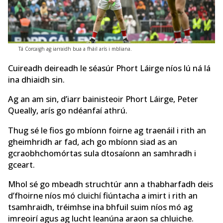
Tá Corcaigh ag iarraidh bua a fháil arís i mbliana.
Cuireadh deireadh le séasúr Phort Láirge níos lú ná lá
ina dhiaidh sin.
Ag an am sin, d’iarr bainisteoir Phort Láirge, Peter
Queally, arís go ndéanfaí athrú.
Thug sé le fios go mbíonn foirne ag traenáil i rith an
gheimhridh ar fad, ach go mbíonn siad as an
gcraobhchomórtas sula dtosaíonn an samhradh i
gceart.
Mhol sé go mbeadh struchtúr ann a thabharfadh deis
d’fhoirne níos mó cluichí fiúntacha a imirt i rith an
tsamhraidh, tréimhse ina bhfuil suim níos mó ag
imreoirí agus ag lucht leanúna araon sa chluiche.