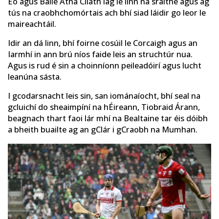
Eo agus Baile Átha Cliath lag le linn na sraithe agus ag
tús na craobhchomórtais ach bhí siad láidir go leor le
maireachtáil.
Idir an dá linn, bhí foirne cosúil le Corcaigh agus an
Iarmhí in ann brú níos faide leis an struchtúr nua.
Agus is rud é sin a choinníonn peileadóirí agus lucht
leanúna sásta.
I gcodarsnacht leis sin, san iománaíocht, bhí seal na
gcluichí do sheaimpíní na hÉireann, Tiobraid Árann,
beagnach thart faoi lár mhí na Bealtaine tar éis dóibh
a bheith buailte ag an gClár i gCraobh na Mumhan.