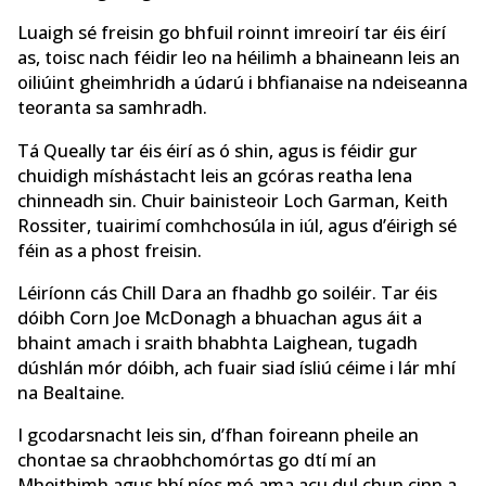
Luaigh sé freisin go bhfuil roinnt imreoirí tar éis éirí
as, toisc nach féidir leo na héilimh a bhaineann leis an
oiliúint gheimhridh a údarú i bhfianaise na ndeiseanna
teoranta sa samhradh.
Tá Queally tar éis éirí as ó shin, agus is féidir gur
chuidigh míshástacht leis an gcóras reatha lena
chinneadh sin. Chuir bainisteoir Loch Garman, Keith
Rossiter, tuairimí comhchosúla in iúl, agus d’éirigh sé
féin as a phost freisin.
Léiríonn cás Chill Dara an fhadhb go soiléir. Tar éis
dóibh Corn Joe McDonagh a bhuachan agus áit a
bhaint amach i sraith bhabhta Laighean, tugadh
dúshlán mór dóibh, ach fuair siad ísliú céime i lár mhí
na Bealtaine.
I gcodarsnacht leis sin, d’fhan foireann pheile an
chontae sa chraobhchomórtas go dtí mí an
Mheithimh agus bhí níos mó ama acu dul chun cinn a