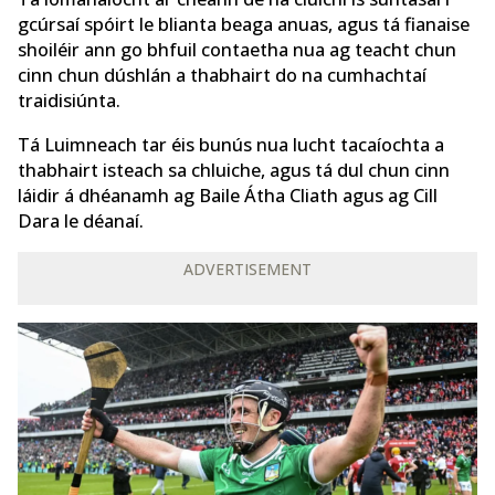
gcúrsaí spóirt le blianta beaga anuas, agus tá fianaise
shoiléir ann go bhfuil contaetha nua ag teacht chun
cinn chun dúshlán a thabhairt do na cumhachtaí
traidisiúnta.
Tá Luimneach tar éis bunús nua lucht tacaíochta a
thabhairt isteach sa chluiche, agus tá dul chun cinn
láidir á dhéanamh ag Baile Átha Cliath agus ag Cill
Dara le déanaí.
ADVERTISEMENT