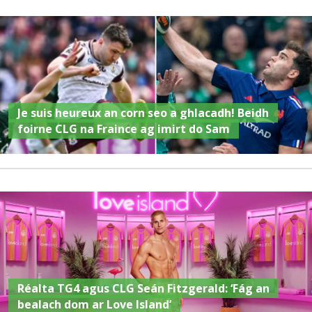
Je suis heureux an corn seo a ghlacadh! Beidh
foirne CLG na Fraince ag imirt do Sam
Réalta TG4 agus CLG Seán Fitzgerald: ‘Fág an
bealach dom ar Love Island’