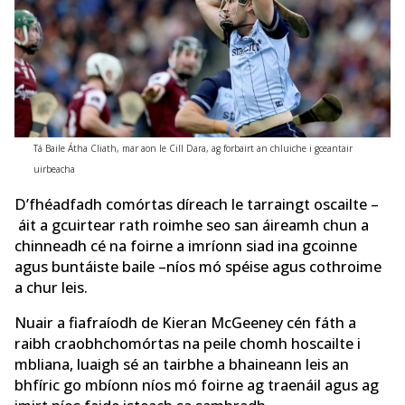
Tá Baile Átha Cliath, mar aon le Cill Dara, ag forbairt an chluiche i gceantair
uirbeacha
D’fhéadfadh comórtas díreach le tarraingt oscailte –
áit a gcuirtear rath roimhe seo san áireamh chun a
chinneadh cé na foirne a imríonn siad ina gcoinne
agus buntáiste baile –níos mó spéise agus cothroime
a chur leis.
Nuair a fiafraíodh de Kieran McGeeney cén fáth a
raibh craobhchomórtas na peile chomh hoscailte i
mbliana, luaigh sé an tairbhe a bhaineann leis an
bhfíric go mbíonn níos mó foirne ag traenáil agus ag