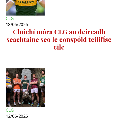
CLG
18/06/2026
Cluichí móra CLG an deireadh
seachtaine seo le conspóid teilifíse
eile
CLG
12/06/2026