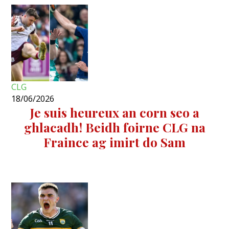
CLG
18/06/2026
Je suis heureux an corn seo a
ghlacadh! Beidh foirne CLG na
Fraince ag imirt do Sam