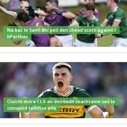
Ná bac le Sam! Bhí peil den chéad scoth againn i
bParthas
Cluichí móra CLG an deireadh seachtaine seo le
conspóid teilifíse eile