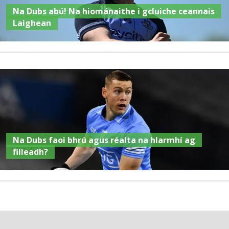
Na Dubs abú! Na hiománaithe i gcluiche ceannais
Laighean
Na Dubs faoi bhrú agus réalta na hIarmhí ag
filleadh?