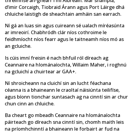
thréimhse an-ghearr i mí Aibreáin. Mar shampla,
d’imir Corcaigh, Tiobraid Árann agus Port Láirge dhá
chluiche laistigh de sheachtain amháin san earrach.
Ní gá an luas sin agus cuireann sé ualach míréasúnta
ar imreoirí. Chabhródh clár níos cothroime le
feidhmíocht níos fearr agus le taitneamh níos mó as
an gcluiche.
Is cúis imní freisin é nach bhfuil ról díreach ag
Ceannaire na hIománaíochta, Willaim Maher, i roghnú
na gcluichí a chuirtear ar GAA+.
Ní shroicheann na cluichí sin an lucht féachana
céanna is a bhaineann le craoltaí náisiúnta teilifíse,
agus bíonn tionchar suntasach ag na cinntí sin ar chur
chun cinn an chluiche.
Ba cheart go mbeadh Ceannaire na hIománaíochta
páirteach go díreach sna cinntí sin, chomh maith leis
na príomhchinntí a bhaineann le forbairt ar fud na