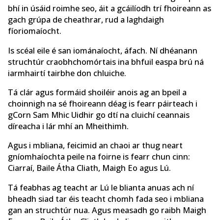
bhí in úsáid roimhe seo, áit a gcáilíodh trí fhoireann as
gach grúpa de cheathrar, rud a laghdaigh
fíoriomaíocht.
Is scéal eile é san iománaíocht, áfach. Ní dhéanann
struchtúr craobhchomórtais ina bhfuil easpa brú ná
iarmhairtí tairbhe don chluiche.
Tá clár agus formáid shoiléir anois ag an bpeil a
choinnigh na sé fhoireann déag is fearr páirteach i
gCorn Sam Mhic Uidhir go dtí na cluichí ceannais
díreacha i lár mhí an Mheithimh.
Agus i mbliana, feicimid an chaoi ar thug neart
gníomhaíochta peile na foirne is fearr chun cinn:
Ciarraí, Baile Átha Cliath, Maigh Eo agus Lú.
Tá feabhas ag teacht ar Lú le blianta anuas ach ní
bheadh ​​siad tar éis teacht chomh fada seo i mbliana
gan an struchtúr nua. Agus measadh go raibh Maigh