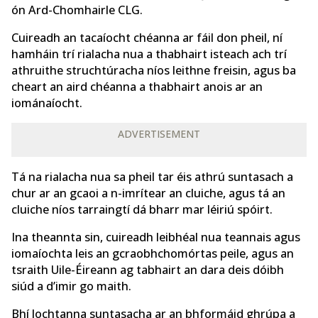
ón Ard-Chomhairle CLG.
Cuireadh an tacaíocht chéanna ar fáil don pheil, ní
hamháin trí rialacha nua a thabhairt isteach ach trí
athruithe struchtúracha níos leithne freisin, agus ba
cheart an aird chéanna a thabhairt anois ar an
iománaíocht.
ADVERTISEMENT
Tá na rialacha nua sa pheil tar éis athrú suntasach a
chur ar an gcaoi a n-imrítear an cluiche, agus tá an
cluiche níos tarraingtí dá bharr mar léiriú spóirt.
Ina theannta sin, cuireadh leibhéal nua teannais agus
iomaíochta leis an gcraobhchomórtas peile, agus an
tsraith Uile-Éireann ag tabhairt an dara deis dóibh
siúd a d’imir go maith.
Bhí lochtanna suntasacha ar an bhformáid ghrúpa a