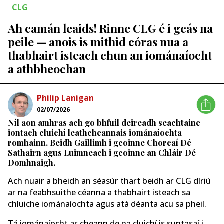
CLG
Ah camán leaids! Rinne CLG é i gcás na
peile — anois is mithid córas nua a
thabhairt isteach chun an iománaíocht
a athbheochan
Philip Lanigan
02/07/2026
Níl aon amhras ach go bhfuil deireadh seachtaine
iontach cluichí leathcheannais iománaíochta
romhainn. Beidh Gaillimh i gcoinne Chorcaí Dé
Sathairn agus Luimneach i gcoinne an Chláir Dé
Domhnaigh.
Ach nuair a bheidh an séasúr thart beidh ar CLG díriú
ar na feabhsuithe céanna a thabhairt isteach sa
chluiche iománaíochta agus atá déanta acu sa pheil.
Tá iománaíocht ar cheann de na cluichí is suntasaí i