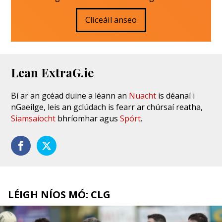
Cliceáil anseo
Lean ExtraG.ie
Bí ar an gcéad duine a léann an
Nuacht
is déanaí i
nGaeilge, leis an gclúdach is fearr ar chúrsaí reatha,
Siamsaíocht
bhríomhar agus
Spórt
.
LÉIGH NÍOS MÓ: CLG