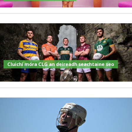
Cluichí móra CLG an deireadh seachtaine seo