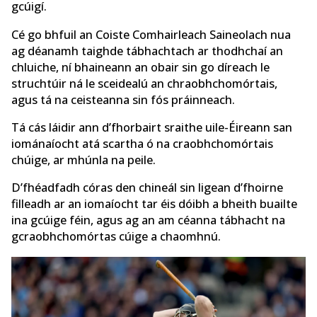
gcúigí.
Cé go bhfuil an Coiste Comhairleach Saineolach nua
ag déanamh taighde tábhachtach ar thodhchaí an
chluiche, ní bhaineann an obair sin go díreach le
struchtúir ná le sceidealú an chraobhchomórtais,
agus tá na ceisteanna sin fós práinneach.
Tá cás láidir ann d’fhorbairt sraithe uile-Éireann san
iománaíocht atá scartha ó na craobhchomórtais
chúige, ar mhúnla na peile.
D’fhéadfadh córas den chineál sin ligean d’fhoirne
filleadh ar an iomaíocht tar éis dóibh a bheith buailte
ina gcúige féin, agus ag an am céanna tábhacht na
gcraobhchomórtas cúige a chaomhnú.