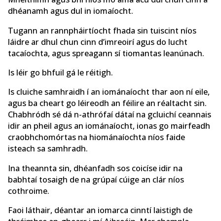
dhéanamh agus dul in iomaíocht.
Tugann an rannpháirtíocht fhada sin tuiscint níos
láidre ar dhul chun cinn d’imreoirí agus do lucht
tacaíochta, agus spreagann sí tiomantas leanúnach.
Is léir go bhfuil gá le réitigh.
Is cluiche samhraidh í an iománaíocht thar aon ní eile,
agus ba cheart go léireodh an féilire an réaltacht sin.
Chabhródh sé dá n-athrófaí dátaí na gcluichí ceannais
idir an pheil agus an iománaíocht, ionas go mairfeadh
craobhchomórtas na hiománaíochta níos faide
isteach sa samhradh.
Ina theannta sin, dhéanfadh sos coicíse idir na
babhtaí tosaigh de na grúpaí cúige an clár níos
cothroime.
Faoi láthair, déantar an iomarca cinntí laistigh de