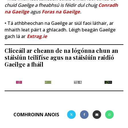
chuid Gaeilge a fheabhsú is féidir dul chuig
Conradh
na Gaeilge
agus
Foras na Gaeilge
.
• Tá athbheochan na Gaeilge ar siúl faoi láthair, ar
mhaith leat páirt a ghlacadh. Léigh beagán Gaeilge
gach lá ar
Extrag.ie
Cliceáil ar cheann de na lógónna chun an
stáisiún teilifíse agus na stáisiúin raidió
Gaeilge a fháil
COMHROINN ANOIS