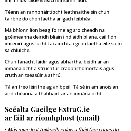
imirt níos faide isteach sa samhradh.
Téann an rannpháirtíocht leathnaithe sin chun
tairbhe do chontaetha ar gach leibhéal.
Má bhíonn líon beag foirne ag sroicheadh na
gcéimeanna deiridh bliain i ndiaidh bliana, caillfidh
imreoirí agus lucht tacaíochta i gcontaetha eile suim
sa chluiche.
Chun fanacht láidir agus ábhartha, beidh ar an
iománaíocht a struchtúr craobhchomórtais agus
cruth an tséasúir a athrú.
Tá an treo léirithe ag an bpeil. Tá sé in am anois an
aird chéanna a thabhairt ar an iománaíocht.
Scéalta Gaeilge ExtraG.ie
ar fáil ar ríomhphost (email)
•
Más mian leat tuilleadh eolais a fháil faoi conas do