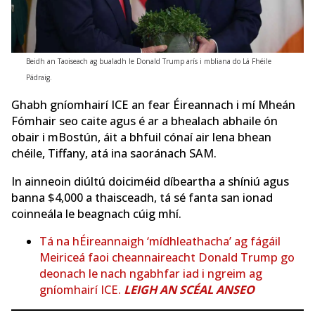
Beidh an Taoiseach ag bualadh le Donald Trump arís i mbliana do Lá Fhéile
Pádraig.
Ghabh gníomhairí ICE an fear Éireannach i mí Mheán
Fómhair seo caite agus é ar a bhealach abhaile ón
obair i mBostún, áit a bhfuil cónaí air lena bhean
chéile, Tiffany, atá ina saoránach SAM.
In ainneoin diúltú doiciméid díbeartha a shíniú agus
banna $4,000 a thaisceadh, tá sé fanta san ionad
coinneála le beagnach cúig mhí.
Tá na hÉireannaigh ‘mídhleathacha’ ag fágáil
Meiriceá faoi cheannaireacht Donald Trump go
deonach le nach ngabhfar iad i ngreim ag
gníomhairí ICE.
LEIGH AN SCÉAL ANSEO