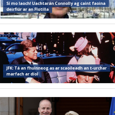
Sí mo laoch! Uachtarán Connolly ag caint faoina
deirfiúr ar an Flotilla
JFK: Tá an fhuinneog as ar scaoileadh an t-urchar
marfach ar díol