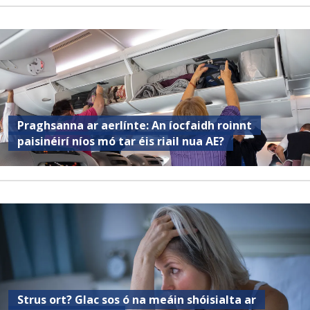
Praghsanna ar aerlínte: An íocfaidh roinnt
paisinéirí níos mó tar éis riail nua AE?
Strus ort? Glac sos ó na meáin shóisialta ar