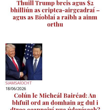
Thuill Trump breis agus $2
bhilliún as criptea-airgeadraí –
agus as Bíoblaí a raibh a ainm
orthu
SIAMSAÍOCHT
18/06/2026
Colún le Micheál Bairéad: An
bhfuil ord an domhain ag dul i
dtreo ceannairí nua údarásach?