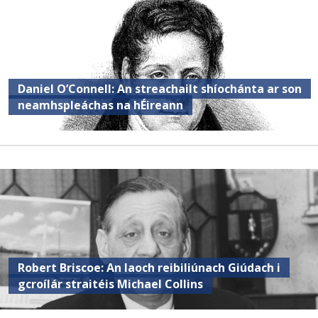
Daniel O’Connell: An streachailt shíochánta ar son
neamhspleáchas na hÉireann
Robert Briscoe: An laoch reibiliúnach Giúdach i
gcroílár straitéis Michael Collins