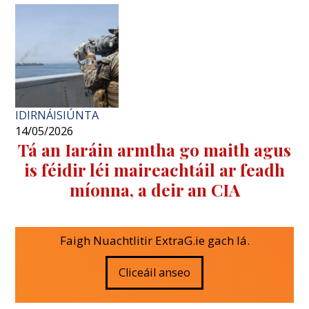
IDIRNÁISIÚNTA
14/05/2026
Tá an Iaráin armtha go maith agus
is féidir léi maireachtáil ar feadh
míonna, a deir an CIA
Faigh Nuachtlitir ExtraG.ie gach lá.
Cliceáil anseo