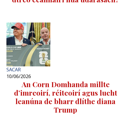
SACAR
10/06/2026
An Corn Domhanda millte
d’imreoirí, réiteoirí agus lucht
leanúna de bharr dlíthe diana
Trump