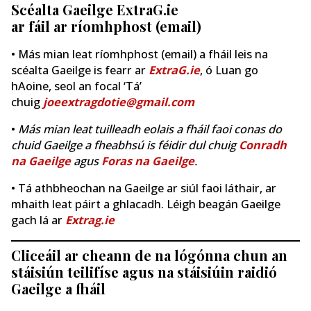
Scéalta Gaeilge ExtraG.ie
ar fáil ar ríomhphost (email)
• Más mian leat ríomhphost (email) a fháil leis na
scéalta Gaeilge is fearr ar
ExtraG.ie
, ó Luan go
hAoine, seol an focal ‘Tá’
chuig
joeextragdotie@gmail.com
•
Más mian leat tuilleadh eolais a fháil faoi conas do
chuid Gaeilge a fheabhsú is féidir dul chuig
Conradh
na Gaeilge
agus
Foras na Gaeilge
.
• Tá athbheochan na Gaeilge ar siúl faoi láthair, ar
mhaith leat páirt a ghlacadh. Léigh beagán Gaeilge
gach lá ar
Extrag.ie
Cliceáil ar cheann de na lógónna chun an
stáisiún teilifíse agus na stáisiúin raidió
Gaeilge a fháil