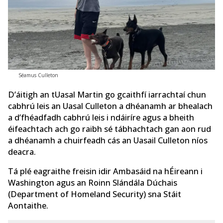
Séamus Culleton
D’áitigh an tUasal Martin go gcaithfí iarrachtaí chun
cabhrú leis an Uasal Culleton a dhéanamh ar bhealach
a d’fhéadfadh cabhrú leis i ndáiríre agus a bheith
éifeachtach ach go raibh sé tábhachtach gan aon rud
a dhéanamh a chuirfeadh cás an Uasail Culleton níos
deacra.
Tá plé eagraithe freisin idir Ambasáid na hÉireann i
Washington agus an Roinn Slándála Dúchais
(Department of Homeland Security) sna Stáit
Aontaithe.