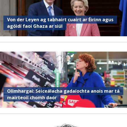
Von der Leyen ag tabhairt cuairt ar Éirinn agus
agóidí faoi Ghaza ar siúl
Ollmhargaí: Seiceálacha gadaíochta anois mar tá
mairteoil chomh daor