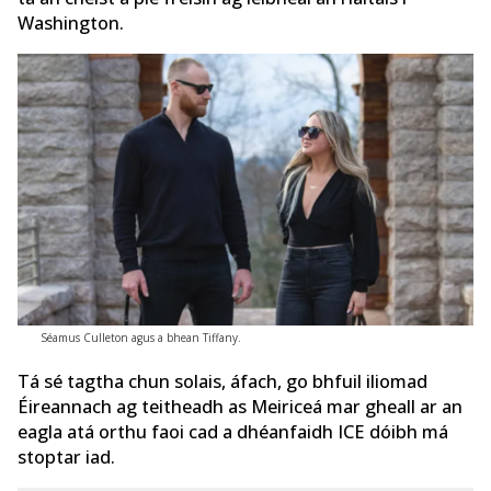
Washington.
Séamus Culleton agus a bhean Tiffany.
Tá sé tagtha chun solais, áfach, go bhfuil iliomad
Éireannach ag teitheadh ​​​​as Meiriceá mar gheall ar an
eagla atá orthu faoi cad a dhéanfaidh ICE dóibh má
stoptar iad.