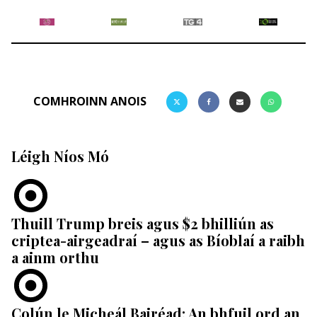
COMHROINN ANOIS
Léigh Níos Mó
Thuill Trump breis agus $2 bhilliún as
criptea-airgeadraí – agus as Bíoblaí a raibh
a ainm orthu
Colún le Micheál Bairéad: An bhfuil ord an