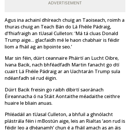
ADVERTISEMENT
Agus ina achainí dhíreach chuig an Taoiseach, roimh a
thuras chuig an Teach Bán do Lá Fhéile Pádraig,
d’fhiafraigh an tUasal Culleton: ‘Má tá cluas Donald
Trump aige… glacfaidh mé le haon chabhair is féidir
liom a fháil ag an bpointe seo.’
Mar sin féin, dúirt ceannaire Pháirtí an Lucht Oibre,
Ivana Bacik, nach bhféadfadh Martin fanacht go dtí
cuairt Lá Fhéile Pádraig ar an Uachtarán Trump sula
ndéanfadh sé rud éigin.
Dúirt Bacik freisin go raibh díbirtí saoránach
Éireannacha ó na Stáit Aontaithe méadaithe ceithre
huaire le bliain anuas.
Phléadáil an tUasal Culleton, a bhfuil a ghnólacht
plástrála féin i mBostún aige, leis an Rialtas ‘aon rud is
féidir leo a dhéanamh’ chun é a fháil amach as an áis