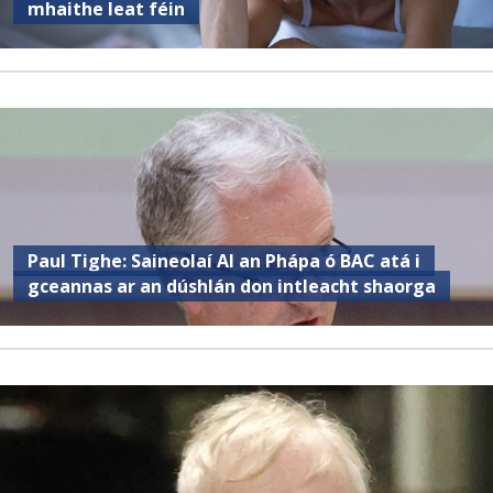
mhaithe leat féin
Paul Tighe: Saineolaí AI an Phápa ó BAC atá i
gceannas ar an dúshlán don intleacht shaorga