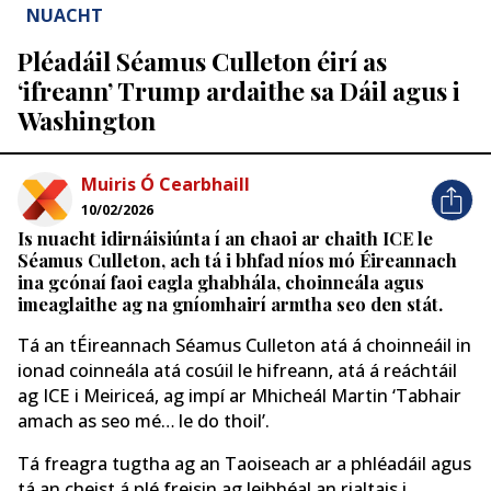
NUACHT
Pléadáil Séamus Culleton éirí as
‘ifreann’ Trump ardaithe sa Dáil agus i
Washington
Muiris Ó Cearbhaill
10/02/2026
Is nuacht idirnáisiúnta í an chaoi ar chaith ICE ​​le
Séamus Culleton, ach tá i bhfad níos mó Éireannach
ina gcónaí faoi eagla ghabhála, choinneála agus
imeaglaithe ag na gníomhairí armtha seo den stát.
Tá an tÉireannach Séamus Culleton atá á choinneáil in
ionad coinneála atá cosúil le hifreann, atá á reáchtáil
ag ICE i Meiriceá, ag impí ar Mhicheál Martin ‘Tabhair
amach as seo mé… le do thoil’.
Tá freagra tugtha ag an Taoiseach ar a phléadáil agus
tá an cheist á plé freisin ag leibhéal an rialtais i