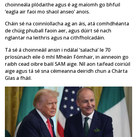
choinneála plódaithe agus é ag maíomh go bhfuil
‘eagla air faoi mo shaol anseo’ anois.
Cháin sé na coinníollacha ag an áis, atá comhdhéanta
de chúig phuball faoin aer, agus dúirt sé nach
nglantar na leithris agus na cithfholcadáin.
Tá sé á choinneáil ansin i ndálaí ‘salacha’ le 70
príosúnach eile ó mhí Mheán Fómhair, in ainneoin go
raibh cead oibre bailí SAM aige. Níl aon taifead coiriúil
aige agus tá sé sna céimeanna deiridh chun a Chárta
Glas a fháil.