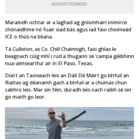
ADVERTISEMENT
Maraíodh ochtar ar a laghad ag gníomhairí inimirce
chónaidhme nó fuair siad bás agus iad faoi choimeád
ICE ó thús na bliana.
Tá Culleton, as Co. Chill Chainnigh, faoi ghlas le
beagnach cúig mhí i rud a thugann sé ‘campa géibhinn
nua-aimseartha’ air in El Paso, Texas.
Dúirt an Taoiseach leis an Dáil Dé Máirt go bhfuil an
Rialtas ag déanamh gach a bhfuil ar a chumas chun
cabhrú leis. Mar sin féin, dúradh leis nach raibh sé sin
go maith go leor.