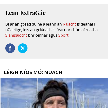
Lean ExtraG.ie
Bí ar an gcéad duine a léann an
Nuacht
is déanaí i
nGaeilge, leis an gclúdach is fearr ar chúrsaí reatha,
Siamsaíocht
bhríomhar agus
Spórt
.
LÉIGH NÍOS MÓ: NUACHT