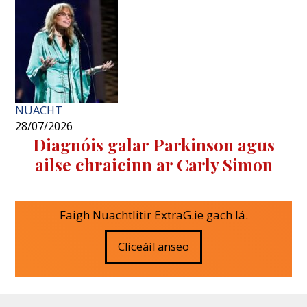
NUACHT
28/07/2026
Diagnóis galar Parkinson agus
ailse chraicinn ar Carly Simon
Faigh Nuachtlitir ExtraG.ie gach lá.
Cliceáil anseo