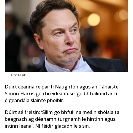
Elon Musk
Dúirt ceannaire páirtí Naughton agus an Tánaiste
Simon Harris go chreideann sé ‘go bhfuilimid ar tí
éigeandála sláinte phoiblí’.
Dúirt sé freisin: ‘Sílim go bhfuil na meáin shóisialta
beagnach ag déanamh turgnamh le hintinn agus
intinn leanaí. Ní féidir glacadh leis sin.