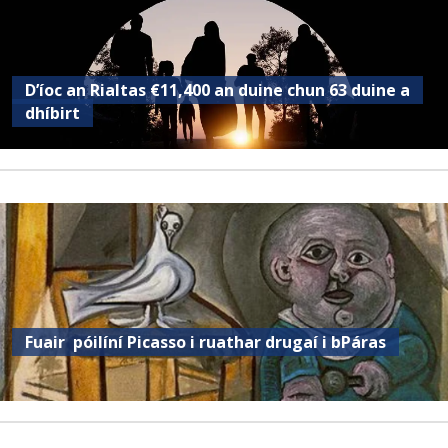
D’íoc an Rialtas €11,400 an duine chun 63 duine a
dhíbirt
Fuair ​​ póilíní Picasso i ruathar drugaí i bPáras