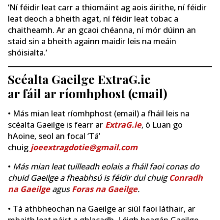
‘Ní féidir leat carr a thiomáint ag aois áirithe, ní féidir
leat deoch a bheith agat, ní féidir leat tobac a
chaitheamh. Ar an gcaoi chéanna, ní mór dúinn an
staid sin a bheith againn maidir leis na meáin
shóisialta.’
Scéalta Gaeilge ExtraG.ie
ar fáil ar ríomhphost (email)
• Más mian leat ríomhphost (email) a fháil leis na
scéalta Gaeilge is fearr ar
ExtraG.ie
, ó Luan go
hAoine, seol an focal ‘Tá’
chuig
joeextragdotie@gmail.com
•
Más mian leat tuilleadh eolais a fháil faoi conas do
chuid Gaeilge a fheabhsú is féidir dul chuig
Conradh
na Gaeilge
agus
Foras na Gaeilge
.
• Tá athbheochan na Gaeilge ar siúl faoi láthair, ar
mhaith leat páirt a ghlacadh. Léigh beagán Gaeilge