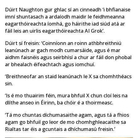
Dúirt Naughton gur ghlac sí an cinneadh ‘i bhfianaise
imní shuntasach a ardaíodh maidir le feidhmeanna
eagarthóireachta íomhá, go háirithe iad siúd atá ar
fáil leis an uirlis eagarthóireachta AI Grok’.
Dúirt sí freisin: ‘Coinníonn an roinn athbhreithniú
leanúnach ar gach modh cumarsáide, agus é mar
aidhm faisnéis agus seirbhísí a chur ar fáil don phobal
ar bhealach éifeachtach agus iomchuí.
‘Breithneofar an staid leanúnach le X sa chomhthéacs
sin.
‘Is é mo thuairim féin, mura bhfuil X chun cloí leis na
dlíthe anseo in Éirinn, ba chóir é a thoirmeasc.
‘Tá mo chuntas díchumasaithe agam, agus tá a fhios
agam go bhfuil go leor de mo chomhghleacaithe sa
Rialtas tar éis a gcuntais a dhíchumasú freisin.’