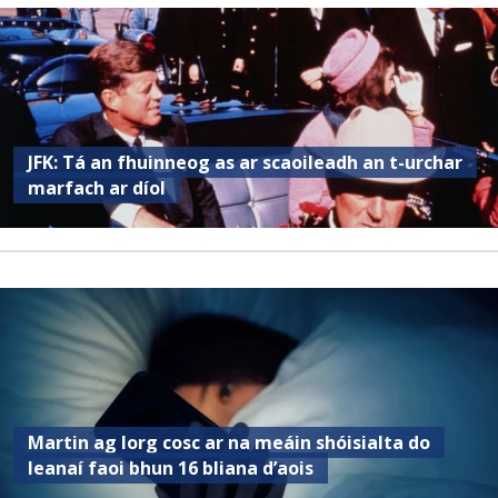
JFK: Tá an fhuinneog as ar scaoileadh an t-urchar
marfach ar díol
Martin ag lorg cosc ar na meáin shóisialta do
leanaí faoi bhun 16 bliana d’aois