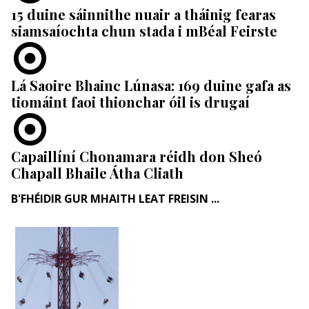
15 duine sáinnithe nuair a tháinig fearas
siamsaíochta chun stada i mBéal Feirste
Lá Saoire Bhainc Lúnasa: 169 duine gafa as
tiomáint faoi thionchar óil is drugaí
Capaillíní Chonamara réidh don Sheó
Chapall Bhaile Átha Cliath
B'FHÉIDIR GUR MHAITH LEAT FREISIN ...