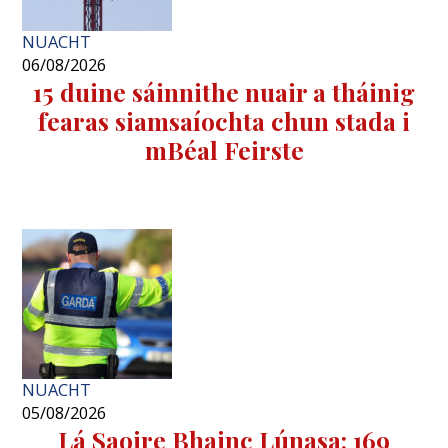
NUACHT
06/08/2026
15 duine sáinnithe nuair a tháinig
fearas siamsaíochta chun stada i
mBéal Feirste
NUACHT
05/08/2026
Lá Saoire Bhainc Lúnasa: 169