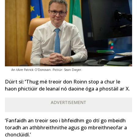
An tAire Patrick O’Donovan. Pictiúr: Sean Dwyer.
Dúirt sí
: ‘
Thug mé treoir don Roinn stop a chur le
haon phictiúir de leanaí nó daoine óga a phostáil ar X.
ADVERTISEMENT
‘Fanfaidh an treoir seo i bhfeidhm go dtí go mbeidh
toradh an athbhreithnithe agus go mbreithneofar a
chonclúidí.’