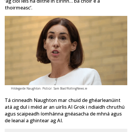
‘ag cloí leis na dlíthe in Éirinn… ba chóir é a
thoirmeasc’.
Hildegarde Naughton. Pictiúr: Sam Boal/RollingNews.ie
Tá cinneadh Naughton mar chuid de ghéarleanúint
atá ag dul i méid ar an uirlis AI Grok i ndiaidh chruthú
agus scaipeadh íomhánna gnéasacha de mhná agus
de leanaí a ghintear ag AI.