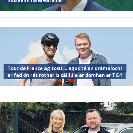
músaeim na Breataine
Tour de France ag tosú … agus tá an drámaíocht
ar fad ón rás rothar is cáiliúla ar domhan ar TG4