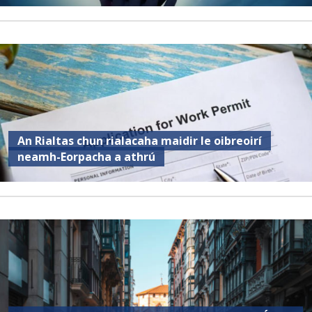
An Rialtas chun rialacaha maidir le oibreoirí
neamh-Eorpacha a athrú