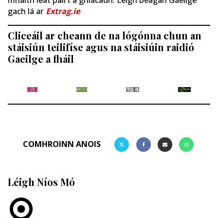
gach lá ar
Extrag.ie
Cliceáil ar cheann de na lógónna chun an
stáisiún teilifíse agus na stáisiúin raidió
Gaeilge a fháil
COMHROINN ANOIS
Léigh Níos Mó