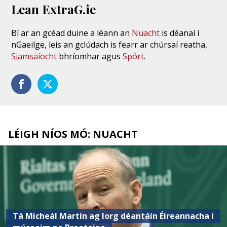
Lean ExtraG.ie
Bí ar an gcéad duine a léann an
Nuacht
is déanaí i
nGaeilge, leis an gclúdach is fearr ar chúrsaí reatha,
Siamsaíocht
bhríomhar agus
Spórt
.
LÉIGH NÍOS MÓ: NUACHT
Tá Micheál Martin ag lorg déantáin Éireannacha i