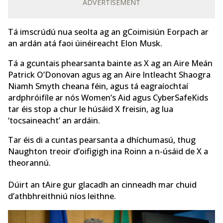
ADVERTISEMENT
Tá imscrúdú nua seolta ag an gCoimisiún Eorpach ar
an ardán atá faoi úinéireacht Elon Musk.
Tá a gcuntais phearsanta bainte as X ag an Aire Meán
Patrick O’Donovan agus ag an Aire Intleacht Shaogra
Niamh Smyth cheana féin, agus tá eagraíochtaí
ardphróifíle ar nós Women’s Aid agus CyberSafeKids
tar éis stop a chur le húsáid X freisin, ag lua
‘tocsaineacht’ an ardáin.
Tar éis di a cuntas pearsanta a dhíchumasú, thug
Naughton treoir d’oifigigh ina Roinn a n-úsáid de X a
theorannú.
Dúirt an tAire gur glacadh an cinneadh mar chuid
d’athbhreithniú níos leithne.