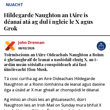
NUACHT
Hildegarde Naughton an tAire is
déanaí atá ag dul i ngleic le X agus
Grok
John Drennan
08/02/2026
Toirmiscíonn an tAire Oideachais Naughton a Roinn
ó ghrianghraif de leanaí a uaslódáil chuig X, an t-
ardán meán sóisialta conspóideach atá faoi
úinéireacht Elon Musk.
Tá cosc curtha ag an Aire Oideachais Hildegarde
Naughton ar a Roinn íomhánna de leanaí agus daoine
óga a úsáid ar X mar gheall ar chonspóidí le déanaí.
Ag míniú an chúis leis an ghluaiseacht, dúirt
Naughton leis an Irish Mail on Sunday mura bhfuil X