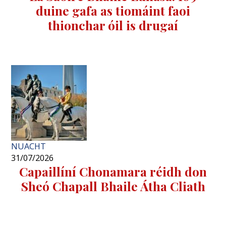
duine gafa as tiomáint faoi
thionchar óil is drugaí
NUACHT
31/07/2026
Capaillíní Chonamara réidh don
Sheó Chapall Bhaile Átha Cliath