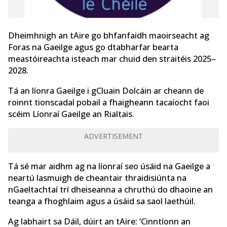
Dheimhnigh an tAire go bhfanfaidh maoirseacht ag
Foras na Gaeilge agus go dtabharfar bearta
meastóireachta isteach mar chuid den straitéis 2025–
2028.
Tá an líonra Gaeilge i gCluain Dolcáin ar cheann de
roinnt tionscadal pobail a fhaigheann tacaíocht faoi
scéim Líonraí Gaeilge an Rialtais.
ADVERTISEMENT
Tá sé mar aidhm ag na líonraí seo úsáid na Gaeilge a
neartú lasmuigh de cheantair thraidisiúnta na
nGaeltachtaí trí dheiseanna a chruthú do dhaoine an
teanga a fhoghlaim agus a úsáid sa saol laethúil.
Ag labhairt sa Dáil, dúirt an tAire: ‘Cinntíonn an