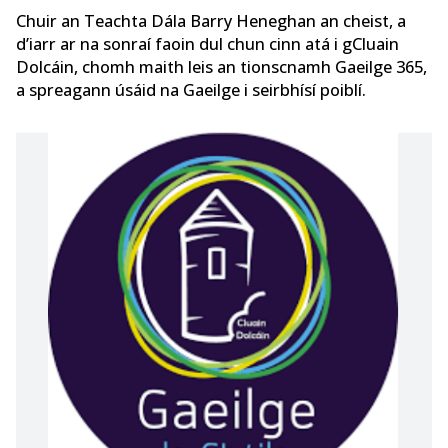
Chuir an Teachta Dála Barry Heneghan an cheist, a
d’iarr ar na sonraí faoin dul chun cinn atá i gCluain
Dolcáin, chomh maith leis an tionscnamh Gaeilge 365,
a spreagann úsáid na Gaeilge i seirbhísí poiblí.