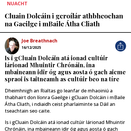
NUACHT
Cluain Dolcáin i gcroílár athbheochan
na Gaeilge i mBaile Átha Cliath
Joe Breathnach
16/12/2025
Is i gCluain Dolcáin atá ionad cultúir
lárionad Mhuintir Chrónáin, ina
mbaineann idir óg agus aosta ó gach aicme
spraoi is taitneamh as cultúir beo na tíre
Dheimhnigh an Rialtas go leanfar de mhaoiniú a
thabhairt don líonra Gaeilge i gCluain Dolcáin i mBaile
Átha Cliath, i ndiaidh ceist pharlaiminte sa Dáil an
tseachtain seo caite.
Is i gCluain Dolcáin atá ionad cultúir lárionad Mhuintir
Chrónáin, ina mbaineann idir óg agus aosta ó gach