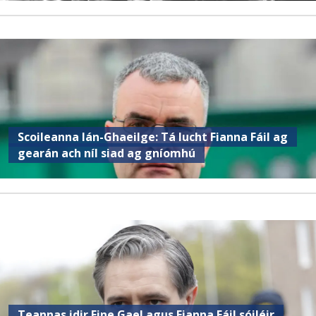
Scoileanna lán-Ghaeilge: Tá lucht Fianna Fáil ag
gearán ach níl siad ag gníomhú
Teannas idir Fine Gael agus Fianna Fáil sóiléir