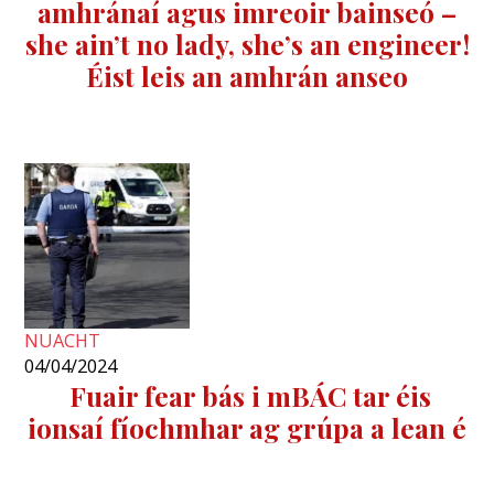
amhránaí agus imreoir bainseó –
she ain’t no lady, she’s an engineer!
Éist leis an amhrán anseo
NUACHT
04/04/2024
Fuair fear bás i mBÁC tar éis
ionsaí fíochmhar ag grúpa a lean é