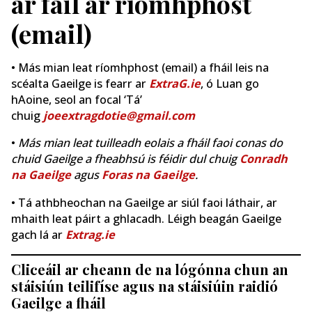
ar fáil ar ríomhphost
(email)
• Más mian leat ríomhphost (email) a fháil leis na
scéalta Gaeilge is fearr ar
ExtraG.ie
, ó Luan go
hAoine, seol an focal ‘Tá’
chuig
joeextragdotie@gmail.com
•
Más mian leat tuilleadh eolais a fháil faoi conas do
chuid Gaeilge a fheabhsú is féidir dul chuig
Conradh
na Gaeilge
agus
Foras na Gaeilge
.
• Tá athbheochan na Gaeilge ar siúl faoi láthair, ar
mhaith leat páirt a ghlacadh. Léigh beagán Gaeilge
gach lá ar
Extrag.ie
Cliceáil ar cheann de na lógónna chun an
stáisiún teilifíse agus na stáisiúin raidió
Gaeilge a fháil