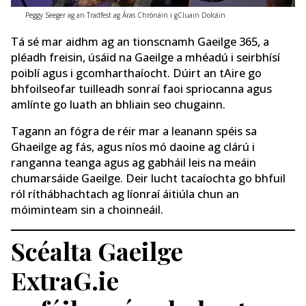
Peggy Seeger ag an Tradfest ag Áras Chrónáin i gCluain Dolcáin
Tá sé mar aidhm ag an tionscnamh Gaeilge 365, a
pléadh freisin, úsáid na Gaeilge a mhéadú i seirbhísí
poiblí agus i gcomharthaíocht. Dúirt an tAire go
bhfoilseofar tuilleadh sonraí faoi spriocanna agus
amlínte go luath an bhliain seo chugainn.
Tagann an fógra de réir mar a leanann spéis sa
Ghaeilge ag fás, agus níos mó daoine ag clárú i
ranganna teanga agus ag gabháil leis na meáin
chumarsáide Gaeilge. Deir lucht tacaíochta go bhfuil
ról ríthábhachtach ag líonraí áitiúla chun an
móiminteam sin a choinneáil.
Scéalta Gaeilge
ExtraG.ie