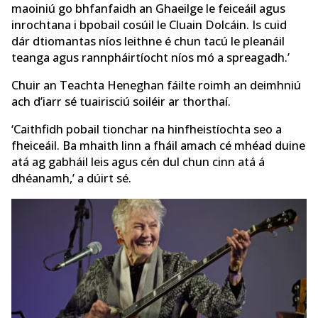
maoiniú go bhfanfaidh an Ghaeilge le feiceáil agus
inrochtana i bpobail cosúil le Cluain Dolcáin. Is cuid
dár dtiomantas níos leithne é chun tacú le pleanáil
teanga agus rannpháirtíocht níos mó a spreagadh.’
Chuir an Teachta Heneghan fáilte roimh an deimhniú
ach d’iarr sé tuairisciú soiléir ar thorthaí.
‘Caithfidh pobail tionchar na hinfheistíochta seo a
fheiceáil. Ba mhaith linn a fháil amach cé mhéad duine
atá ag gabháil leis agus cén dul chun cinn atá á
dhéanamh,’ a dúirt sé.