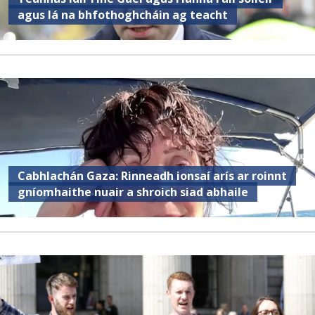
agus lá na bhfothoghcháin ag teacht
Cabhlachán Gaza: Rinneadh ionsaí arís ar roinnt
gníomhaithe nuair a shroich siad abhaile