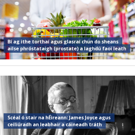
Bí ag ithe torthaí agus glasraí chun do sheans
ailse phróstataigh (prostate) a laghdú faoi leath
Scéal ó stair na hÉireann: James Joyce agus
ceiliúradh an leabhair a cáineadh tráth