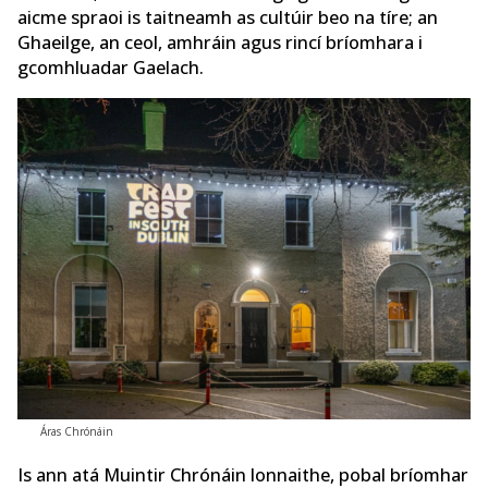
aicme spraoi is taitneamh as cultúir beo na tíre; an
Ghaeilge, an ceol, amhráin agus rincí bríomhara i
gcomhluadar Gaelach.
Áras Chrónáin
Is ann atá Muintir Chrónáin lonnaithe, pobal bríomhar