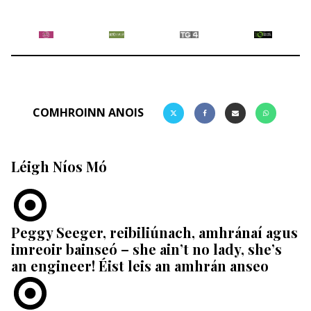
COMHROINN ANOIS
Léigh Níos Mó
Peggy Seeger, reibiliúnach, amhránaí agus
imreoir bainseó – she ain’t no lady, she’s
an engineer! Éist leis an amhrán anseo