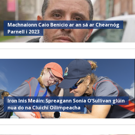
Machnaíonn Caio Benicio ar an sá ar Chearnóg
Parnell i 2023
Iron Inis Meáin: Spreagann Sonia O’Sullivan glúin
nua do na Cluichí Oilimpeacha