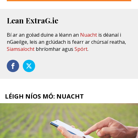
Lean ExtraG.ie
Bí ar an gcéad duine a léann an
Nuacht
is déanaí i
nGaeilge, leis an gclúdach is fearr ar chúrsaí reatha,
Siamsaíocht
bhríomhar agus
Spórt
.
LÉIGH NÍOS MÓ: NUACHT