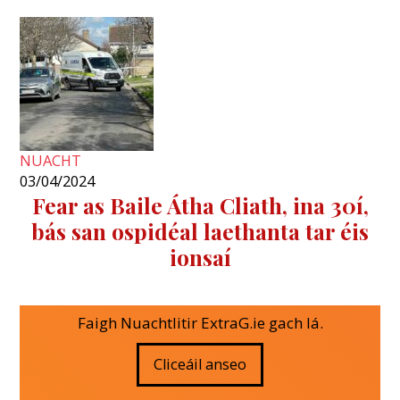
NUACHT
03/04/2024
Fear as Baile Átha Cliath, ina 30í,
bás san ospidéal laethanta tar éis
ionsaí
Faigh Nuachtlitir ExtraG.ie gach lá.
Cliceáil anseo