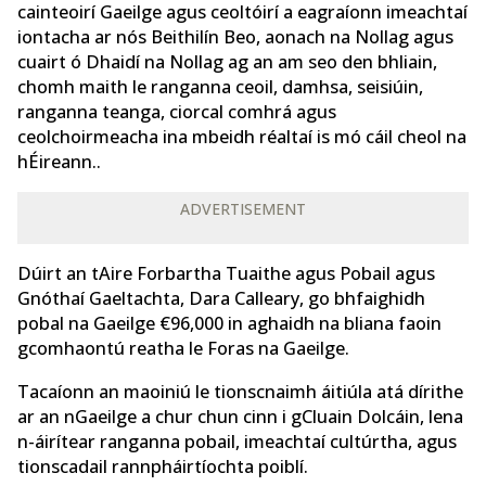
cainteoirí Gaeilge agus ceoltóirí a eagraíonn imeachtaí
iontacha ar nós Beithilín Beo, aonach na Nollag agus
cuairt ó Dhaidí na Nollag ag an am seo den bhliain,
chomh maith le ranganna ceoil, damhsa, seisiúin,
ranganna teanga, ciorcal comhrá agus
ceolchoirmeacha ina mbeidh réaltaí is mó cáil cheol na
hÉireann..
ADVERTISEMENT
Dúirt an tAire Forbartha Tuaithe agus Pobail agus
Gnóthaí Gaeltachta, Dara Calleary, go bhfaighidh
pobal na Gaeilge €96,000 in aghaidh na bliana faoin
gcomhaontú reatha le Foras na Gaeilge.
Tacaíonn an maoiniú le tionscnaimh áitiúla atá dírithe
ar an nGaeilge a chur chun cinn i gCluain Dolcáin, lena
n-áirítear ranganna pobail, imeachtaí cultúrtha, agus
tionscadail rannpháirtíochta poiblí.