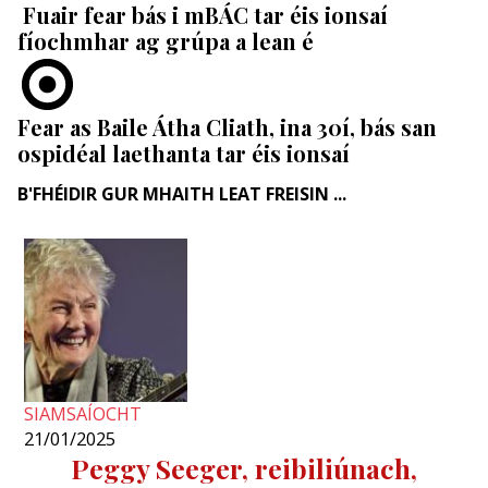
Fuair fear bás i mBÁC tar éis ionsaí
fíochmhar ag grúpa a lean é
Fear as Baile Átha Cliath, ina 30í, bás san
ospidéal laethanta tar éis ionsaí
B'FHÉIDIR GUR MHAITH LEAT FREISIN ...
SIAMSAÍOCHT
21/01/2025
Peggy Seeger, reibiliúnach,