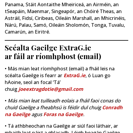
Panama, Stáit Aontaithe Mheiriceá, an Airméin, an
tSeapáin, Maenmar, Singeapór, an Chóiré Theas, an
Astráil, Fidsí, Ciribeas, Oileáin Marshall, an Mhicrinéis,
Nárú, Palau, Samó, Oileáin Sholomón, Tonga, Tuvalu,
Camarún, an Eiritré.
Scéalta Gaeilge ExtraG.ie
ar fáil ar ríomhphost (email)
• Más mian leat ríomhphost (email) a fháil leis na
scéalta Gaeilge is fearr ar
ExtraG.ie
, ó Luan go
hAoine, seol an focal ‘Tá’
chuig
joeextragdotie@gmail.com
•
Más mian leat tuilleadh eolais a fháil faoi conas do
chuid Gaeilge a fheabhsú is féidir dul chuig
Conradh
na Gaeilge
agus
Foras na Gaeilge
.
• Tá athbheochan na Gaeilge ar siúl faoi láthair, ar
mhaith leat páirt a ghlacadh. Léigh beagán Gaeilge