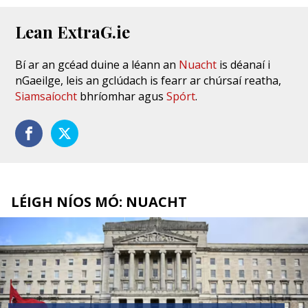
Lean ExtraG.ie
Bí ar an gcéad duine a léann an
Nuacht
is déanaí i
nGaeilge, leis an gclúdach is fearr ar chúrsaí reatha,
Siamsaíocht
bhríomhar agus
Spórt
.
LÉIGH NÍOS MÓ: NUACHT