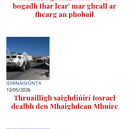
bogadh thar lear’ mar gheall ar
fhearg an phobail
IDIRNÁISIÚNTA
12/05/2026
Thruailligh saighdiúirí Iosrael
dealbh den Mhaighdean Mhuire