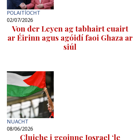
POLAITÍOCHT
02/07/2026
Von der Leyen ag tabhairt cuairt
ar Éirinn agus agóidí faoi Ghaza ar
siúl
NUACHT
08/06/2026
Cluiche i gcoinne Iosrael ‘le