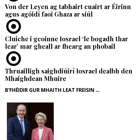
Von der Leyen ag tabhairt cuairt ar Éirinn
agus agóidí faoi Ghaza ar siúl
Cluiche i gcoinne Iosrael ‘le bogadh thar
lear’ mar gheall ar fhearg an phobail
Thruailligh saighdiúirí Iosrael dealbh den
Mhaighdean Mhuire
B'FHÉIDIR GUR MHAITH LEAT FREISIN ...