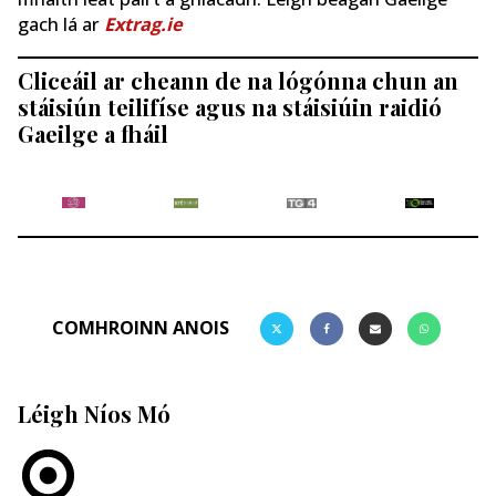
gach lá ar
Extrag.ie
Cliceáil ar cheann de na lógónna chun an
stáisiún teilifíse agus na stáisiúin raidió
Gaeilge a fháil
COMHROINN ANOIS
Léigh Níos Mó