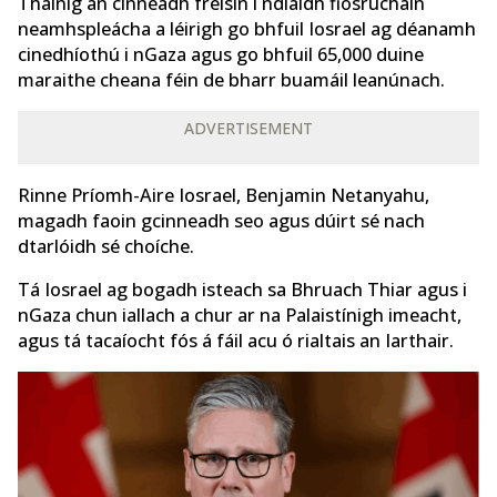
Tháinig an cinneadh freisin i ndiaidh fiosrúcháin
neamhspleácha a léirigh go bhfuil Iosrael ag déanamh
cinedhíothú i nGaza agus go bhfuil 65,000 duine
maraithe cheana féin de bharr buamáil leanúnach.
ADVERTISEMENT
Rinne Príomh-Aire Iosrael, Benjamin Netanyahu,
magadh faoin gcinneadh seo agus dúirt sé nach
dtarlóidh sé choíche.
Tá Iosrael ag bogadh isteach sa Bhruach Thiar agus i
nGaza chun iallach a chur ar na Palaistínigh imeacht,
agus tá tacaíocht fós á fáil acu ó rialtais an Iarthair.