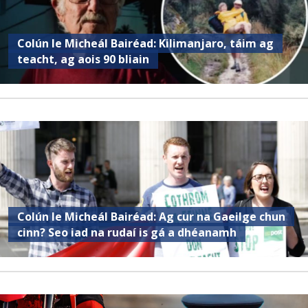
Colún le Micheál Bairéad: Kilimanjaro, táim ag
teacht, ag aois 90 bliain
Colún le Micheál Bairéad: Ag cur na Gaeilge chun
cinn? Seo iad na rudaí is gá a dhéanamh