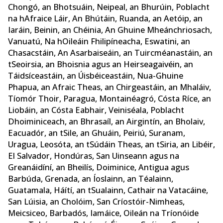
Chongó, an Bhotsuáin, Neipeal, an Bhurúin, Poblacht
na hAfraice Láir, An Bhútáin, Ruanda, an Aetóip, an
Iaráin, Beinin, an Chéinia, An Ghuine Mheánchriosach,
Vanuatú, Na hOileáin Fhilipíneacha, Eswatini, an
Chasacstáin, An Asarbaiseáin, an Tuircméanastáin, an
tSeoirsia, an Bhoisnia agus an Heirseagaivéin, an
Táidsíceastáin, an Úisbéiceastáin, Nua-Ghuine
Phapua, an Afraic Theas, an Chirgeastáin, an Mhaláiv,
Tíomór Thoir, Paragua, Montainéagró, Cósta Ríce, an
Liobáin, an Cósta Eabhair, Veiniséala, Poblacht
Dhoiminiceach, an Bhrasaíl, an Airgintín, an Bholaiv,
Eacuadór, an tSile, an Ghuáin, Peiriú, Suranam,
Uragua, Leosóta, an tSúdáin Theas, an tSiria, an Libéir,
El Salvador, Hondúras, San Uinseann agus na
Greanáidíní, an Bheilís, Doiminice, Antigua agus
Barbúda, Grenada, an Íoslainn, an Téalainn,
Guatamala, Háítí, an tSualainn, Cathair na Vatacáine,
San Lúisia, an Cholóim, San Críostóir-Nimheas,
Meicsiceo, Barbadós, Iamáice, Oileán na Tríonóide