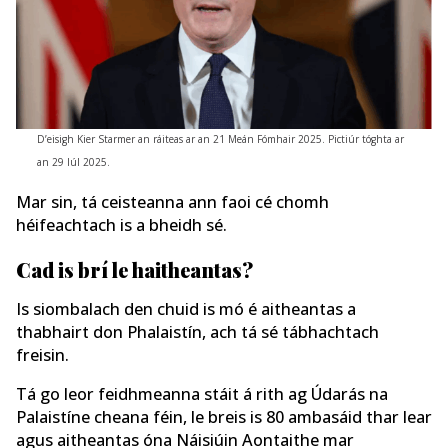
D’eisigh Kier Starmer an ráiteas ar an 21 Meán Fómhair 2025. Pictiúr tóghta ar
an 29 Iúl 2025.
Mar sin, tá ceisteanna ann faoi cé chomh
héifeachtach is a bheidh sé.
Cad is brí le haitheantas?
Is siombalach den chuid is mó é aitheantas a
thabhairt don Phalaistín, ach tá sé tábhachtach
freisin.
Tá go leor feidhmeanna stáit á rith ag Údarás na
Palaistíne cheana féin, le breis is 80 ambasáid thar lear
agus aitheantas óna Náisiúin Aontaithe mar