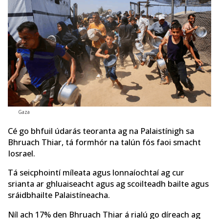
Gaza
Cé go bhfuil údarás teoranta ag na Palaistínigh sa
Bhruach Thiar, tá formhór na talún fós faoi smacht
Iosrael.
Tá seicphointí míleata agus lonnaíochtaí ag cur
srianta ar ghluaiseacht agus ag scoilteadh bailte agus
sráidbhailte Palaistíneacha.
Níl ach 17% den Bhruach Thiar á rialú go díreach ag