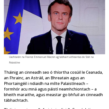
Uachtarán na Fraince Emmanuel Macron ag tabhairt aitheantas do Stát na
Palaistíne
Tháinig an cinneadh seo ó thíortha cosúil le Ceanada,
an Fhrainc, an Astráil, an Bhreatain agus an
Phortaingéil i ndiaidh na mílte Palaistíneach –
formhór acu mná agus páistí neamhchiontach – a
bheith maraithe, agus meastar go bhfuil an cinneadh
tábhachtach.