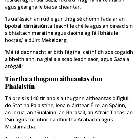
agus géarghá le bia sa cheantar.
‘Is uafásach an rud é gur thóg sé chomh fada ar an
bpobal idirnáisiúnta teacht le chéile agus an oiread sin
sibhialtach maraithe agus daoine ag fáil bháis le
hocras,’ a dúirt Mekelberg.
‘Má tá daonnacht ar bith fágtha, caithfidh sos cogaidh
a bheith ann, na gialla a scaoileadh saor, agus Gaza a
atógáil.’
Tíortha a thugann aitheantas don
Phalaistín
Tá breis is 140 tír anois a thugann aitheantas oifigiúil
do Stát na Palaistíne, lena n-áirítear Éire, an Spáinn,
an Iorua, an tSualainn, an Bhrasaíl, an Afraic Theas, an
tSín agus formhór na dtíortha Arabacha agus
Moslamacha.