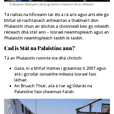
Tá Benjamin Netanyahu cáinte ag tíortha a thacaíonn leis an bPalaistín
Tá rialtas na hÉireann tar éis a rá arís agus arís eile go
bhfuil sé riachtanach aitheantas a thabhairt don
Phalaistín chun an dóchas a choinneáil beo go mbeidh
réiteach dhá stát ann – Iosrael neamhspleách agus an
Phalaistín neamhspleách taobh le taobh.
Cad is Stát na Palaistíne ann?
Tá an Phalaistín roinnte ina dhá chríoch:
Gaza, in a bhfuil Hamas i gceannas ó 2007 agus
atá i gcroílár ionsaithe míleata Iosrael faoi
láthair.
An Bruach Thiar, atá á riar ag Údarás na
Palaistíne faoi cheannas Fatah.