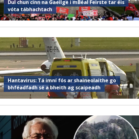
Dul chun cinn na Gaeilge i mBéal Feirste tar éis
vóta tábhachtach
Hantavirus: Tá imní fós ar shaineolaithe go
bhféadfadh sé a bheith ag scaipeadh