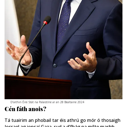
D’aithin Éire Stát na Palaistíne ar an 28 Bealtaine 2024
Cén fáth anois?
Tá tuairim an phobail tar éis athrú go mór ó thosaigh
Iosrael ag ionsaí Gaza, rud a d’fhág na mílte marbh