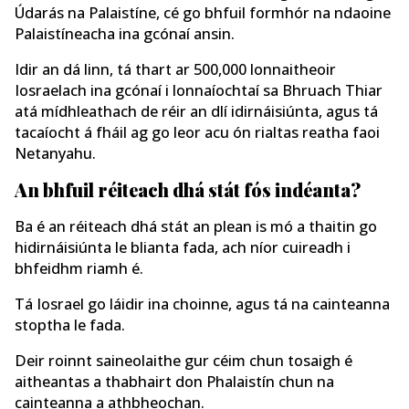
Údarás na Palaistíne, cé go bhfuil formhór na ndaoine
Palaistíneacha ina gcónaí ansin.
Idir an dá linn, tá thart ar 500,000 lonnaitheoir
Iosraelach ina gcónaí i lonnaíochtaí sa Bhruach Thiar
atá mídhleathach de réir an dlí idirnáisiúnta, agus tá
tacaíocht á fháil ag go leor acu ón rialtas reatha faoi
Netanyahu.
An bhfuil réiteach dhá stát fós indéanta?
Ba é an réiteach dhá stát an plean is mó a thaitin go
hidirnáisiúnta le blianta fada, ach níor cuireadh i
bhfeidhm riamh é.
Tá Iosrael go láidir ina choinne, agus tá na cainteanna
stoptha le fada.
Deir roinnt saineolaithe gur céim chun tosaigh é
aitheantas a thabhairt don Phalaistín chun na
cainteanna a athbheochan.