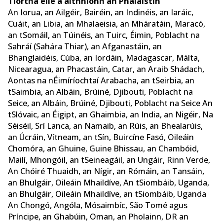
Tíortha eile a aithníonn an Phalaistín
An Iorua, an Ailgéir, Bairéin, an Indinéis, an Iaráic,
Cuáit, an Libia, an Mhalaeisia, an Mháratáin, Maracó,
an tSomáil, an Túinéis, an Tuirc, Éimin, Poblacht na
Sahráí (Sahára Thiar), an Afganastáin, an
Bhanglaidéis, Cúba, an Iordáin, Madagascar, Málta,
Nicearagua, an Phacastáin, Catar, an Araib Shádach,
Aontas na nÉimíríochtaí Arabacha, an tSeirbia, an
tSaimbia, an Albáin, Brúiné, Djibouti, Poblacht na
Seice, an Albáin, Brúiné, Djibouti, Poblacht na Seice An
tSlóvaic, an Éigipt, an Ghaimbia, an India, an Nigéir, Na
Séiséil, Srí Lanca, an Namaib, an Rúis, an Bhealarúis,
an Úcráin, Vítneam, an tSín, Buircíne Fasó, Oileáin
Chomóra, an Ghuine, Guine Bhissau, an Chambóid,
Mailí, Mhongóil, an tSeineagáil, an Ungáir, Rinn Verde,
An Chóiré Thuaidh, an Nígir, an Rómáin, an Tansáin,
an Bhulgáir, Oileáin Mhaildíve, An tSiombáib, Uganda,
an Bhulgáir, Oileáin Mhaildíve, an tSiombáib, Uganda
An Chongó, Angóla, Mósaimbíc, São Tomé agus
Príncipe, an Ghabúin, Oman, an Pholainn, DR an