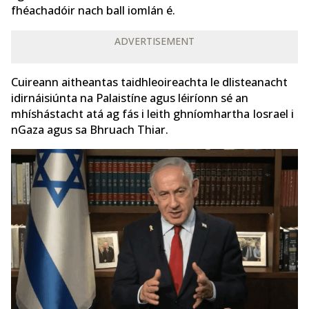
fhéachadóir nach ball iomlán é.
ADVERTISEMENT
Cuireann aitheantas taidhleoireachta le dlisteanacht
idirnáisiúnta na Palaistíne agus léiríonn sé an
mhíshástacht atá ag fás i leith ghníomhartha Iosrael i
nGaza agus sa Bhruach Thiar.