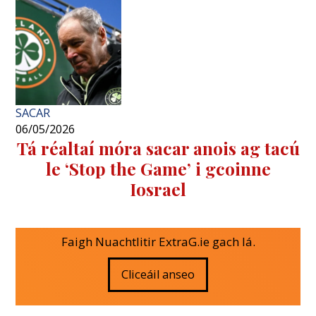
SACAR
06/05/2026
Tá réaltaí móra sacar anois ag tacú
le ‘Stop the Game’ i gcoinne
Iosrael
Faigh Nuachtlitir ExtraG.ie gach lá.
Cliceáil anseo