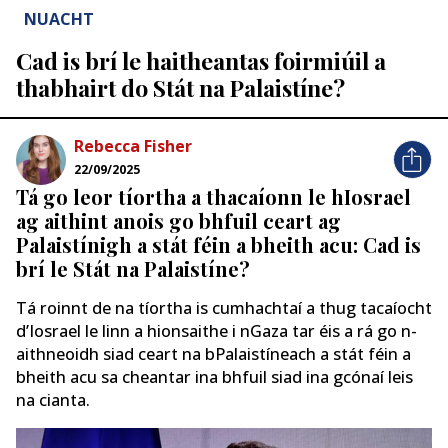
NUACHT
Cad is brí le haitheantas foirmiúil a
thabhairt do Stát na Palaistíne?
Rebecca Fisher
22/09/2025
Tá go leor tíortha a thacaíonn le hIosrael
ag aithint anois go bhfuil ceart ag
Palaistínigh a stát féin a bheith acu: Cad is
brí le Stát na Palaistíne?
Tá roinnt de na tíortha is cumhachtaí a thug tacaíocht
d’Iosrael le linn a hionsaithe i nGaza tar éis a rá go n-
aithneoidh siad ceart na bPalaistíneach a stát féin a
bheith acu sa cheantar ina bhfuil siad ina gcónaí leis
na cianta.