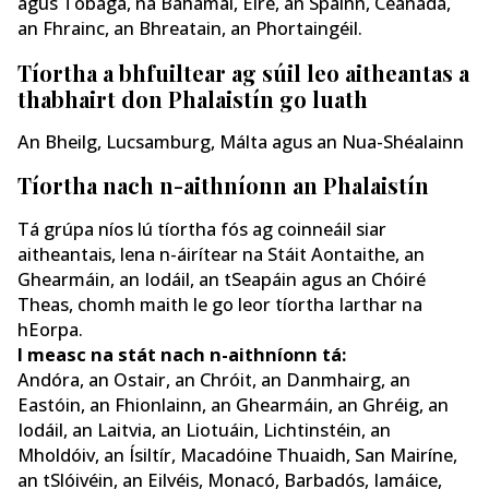
agus Tobága, na Bahámaí, Éire, an Spáinn, Ceanada,
an Fhrainc, an Bhreatain, an Phortaingéil.
Tíortha a bhfuiltear ag súil leo aitheantas a
thabhairt don Phalaistín go luath
An Bheilg, Lucsamburg, Málta agus an Nua-Shéalainn
Tíortha nach n-aithníonn an Phalaistín
Tá grúpa níos lú tíortha fós ag coinneáil siar
aitheantais, lena n-áirítear na Stáit Aontaithe, an
Ghearmáin, an Iodáil, an tSeapáin agus an Chóiré
Theas, chomh maith le go leor tíortha Iarthar na
hEorpa.
I measc na stát nach n-aithníonn tá:
Andóra, an Ostair, an Chróit, an Danmhairg, an
Eastóin, an Fhionlainn, an Ghearmáin, an Ghréig, an
Iodáil, an Laitvia, an Liotuáin, Lichtinstéin, an
Mholdóiv, an Ísiltír, Macadóine Thuaidh, San Mairíne,
an tSlóivéin, an Eilvéis, Monacó, Barbadós, Iamáice,