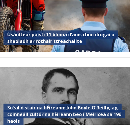
Úsáidtear páistí 11 bliana d’aois chun drugaí a
sheoladh ar rothair streachailte
Scéal ó stair na hÉireann: John Boyle O’Reilly, ag
coinneáil cultúr na hÉireann beo i Meiriceá sa 19ú
haois