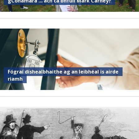
gConamara … ach cá bhfuil Mark Carney?
Fógraí díshealbhaithe ag an leibhéal is airde
riamh