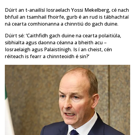
Dúirt an t-anailísí Iosraelach Yossi Mekelberg, cé nach
bhfuil an tsamhail fhoirfe, gurb é an rud is tábhachtaí
ná cearta comhionanna a chinntiú do gach duine.
Dúirt sé: ‘Caithfidh gach duine na cearta polaitiúla,
sibhialta agus daonna céanna a bheith acu –
Iosraelaigh agus Palaistínigh. Is í an cheist, cén
réiteach is fearr a chinnteoidh é sin?’