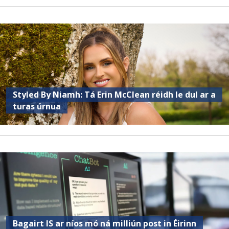
Styled By Niamh: Tá Erin McClean réidh le dul ar a
turas úrnua
Bagairt IS ar níos mó ná milliún post in Éirinn