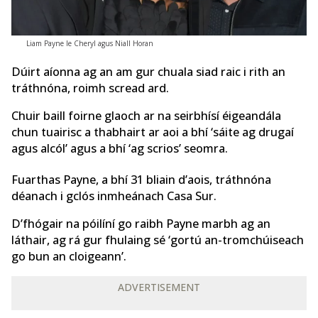
Liam Payne le Cheryl agus Niall Horan
Dúirt aíonna ag an am gur chuala siad raic i rith an
tráthnóna, roimh scread ard.
Chuir baill foirne glaoch ar na seirbhísí éigeandála
chun tuairisc a thabhairt ar aoi a bhí ‘sáite ag drugaí
agus alcól’ agus a bhí ‘ag scrios’ seomra.
Fuarthas Payne, a bhí 31 bliain d’aois, tráthnóna
déanach i gclós inmheánach Casa Sur.
D’fhógair na póilíní go raibh Payne marbh ag an
láthair, ag rá gur fhulaing sé ‘gortú an-tromchúiseach
go bun an cloigeann’.
ADVERTISEMENT