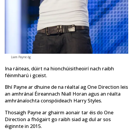
Liam Payne óg
Ina ráiteas, dúirt na hionchúisitheoirí nach raibh
féinmharú i gceist.
Bhí Payne ar dhuine de na réaltaí ag One Direction leis
an amhránaí Éireannach Niall Horan agus an réalta
amhránaíochta conspóideach Harry Styles.
Thosaigh Payne ar ghairm aonair tar éis do One
Direction a fhógairt go raibh siad ag dul ar sos
éiginnte in 2015.