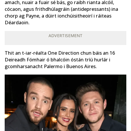
amach, nuair a fuair sé bás, go raibh rianta alcóil,
cócaon, agus frithdhúlagráin (antidepressants) ina
chorp ag Payne, a dúirt ionchúisitheoirí i ráiteas
Déardaoin.
ADVERTISEMENT
Thit an t-iar-réalta One Direction chun báis an 16
Deireadh Fómhair ó bhalcóin óstán tríú hurlár i
gcomharsanacht Palermo i Buenos Aires.