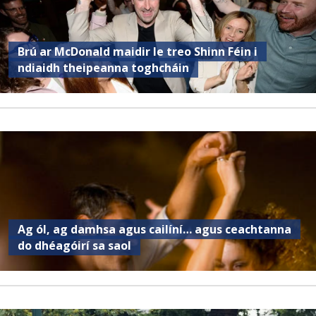
Brú ar McDonald maidir le treo Shinn Féin i
ndiaidh theipeanna toghcháin
Ag ól, ag damhsa agus cailíní… agus ceachtanna
do dhéagóirí sa saol