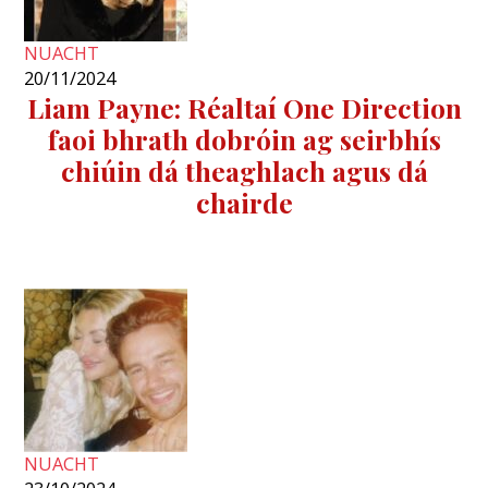
NUACHT
20/11/2024
Liam Payne: Réaltaí One Direction
faoi bhrath dobróin ag seirbhís
chiúin dá theaghlach agus dá
chairde
NUACHT