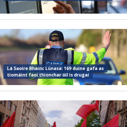
Lá Saoire Bhainc Lúnasa: 169 duine gafa as
tiomáint faoi thionchar óil is drugaí