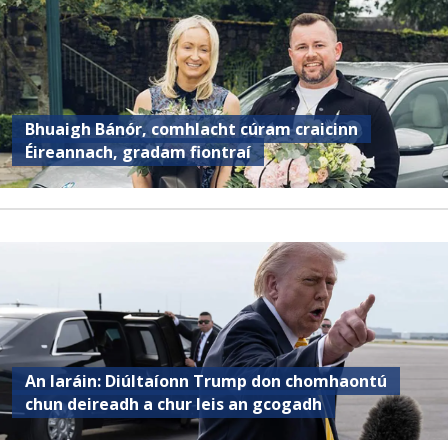
Bhuaigh Bánór, comhlacht cúram craicinn
Éireannach, gradam fiontraí
An Iaráin: Diúltaíonn Trump don chomhaontú
chun deireadh a chur leis an gcogadh