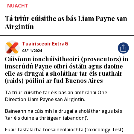
NUACHT
Tá triúr cúisithe as bás Liam Payne san
Airgintín
Tuairisceoir ExtraG
08/11/2024
Cúisíonn ionchúisitheoirí (prosecutors) in
imscrúdú Payne oibrí óstáin agus daoine
eile as drugaí a sholáthar tar éis ruathair
(raids) póilíní ar fud Buenos Aires
Tá triúr cúisithe tar éis bás an amhránaí One
Direction Liam Payne san Airgintín.
Baineann na cúisimh
le drugaí a sholáthar agus bás
‘tar éis duine a thréigean (abandon)’.
Fuair ​​​​tástálacha tocsaineolaíochta (toxicology test)