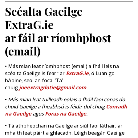
Scéalta Gaeilge
ExtraG.ie
ar fáil ar ríomhphost
(email)
• Más mian leat ríomhphost (email) a fháil leis na
scéalta Gaeilge is fearr ar
ExtraG.ie
, ó Luan go
hAoine, seol an focal ‘Tá’
chuig
joeextragdotie@gmail.com
•
Más mian leat tuilleadh eolais a fháil faoi conas do
chuid Gaeilge a fheabhsú is féidir dul chuig
Conradh
na Gaeilge
agus
Foras na Gaeilge
.
• Tá athbheochan na Gaeilge ar siúl faoi láthair, ar
mhaith leat páirt a ghlacadh. Léigh beagán Gaeilge