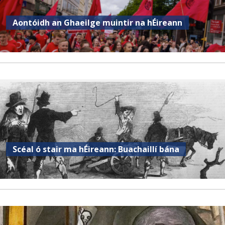
Aontóidh an Ghaeilge muintir na hÉireann
Scéal ó stair ma hÉireann: Buachaillí bána