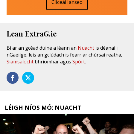
Cliceáil anseo
Lean ExtraG.ie
Bí ar an gcéad duine a léann an
Nuacht
is déanaí i
nGaeilge, leis an gclúdach is fearr ar chúrsaí reatha,
Siamsaíocht
bhríomhar agus
Spórt
.
LÉIGH NÍOS MÓ: NUACHT