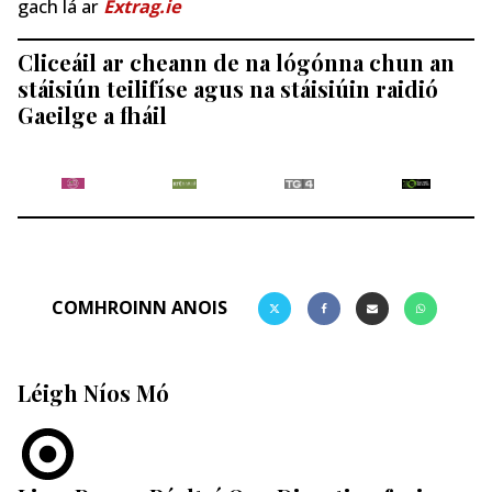
gach lá ar
Extrag.ie
Cliceáil ar cheann de na lógónna chun an
stáisiún teilifíse agus na stáisiúin raidió
Gaeilge a fháil
COMHROINN ANOIS
Léigh Níos Mó