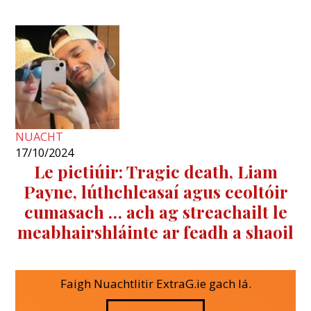
NUACHT
17/10/2024
Le pictiúir: Tragic death, Liam
Payne, lúthchleasaí agus ceoltóir
cumasach … ach ag streachailt le
meabhairshláinte ar feadh a shaoil
Faigh Nuachtlitir ExtraG.ie gach lá.