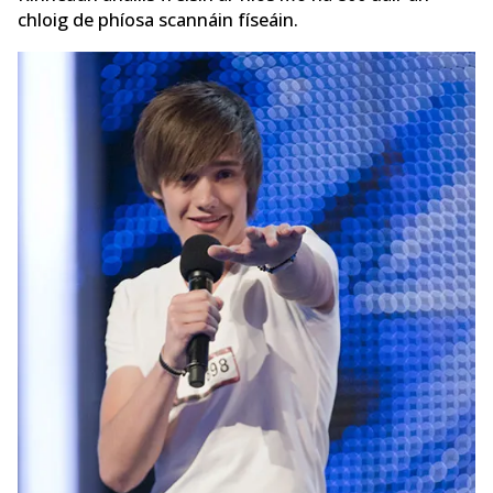
chloig de phíosa scannáin físeáin.