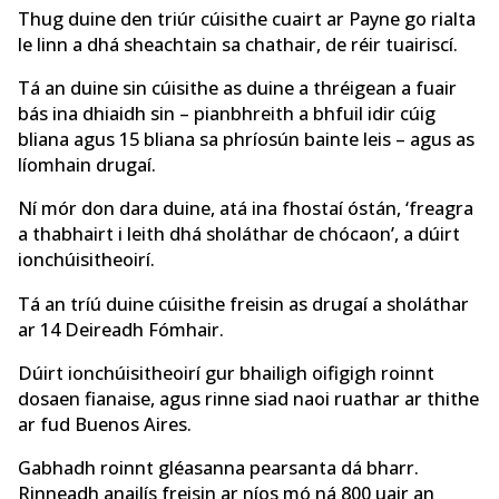
Thug duine den triúr cúisithe cuairt ar Payne go rialta
le linn a dhá sheachtain sa chathair, de réir tuairiscí.
Tá an duine sin cúisithe as duine a thréigean a fuair
bás ina dhiaidh sin – pianbhreith a bhfuil idir cúig
bliana agus 15 bliana sa phríosún bainte leis – agus as
líomhain drugaí.
Ní mór don dara duine, atá ina fhostaí óstán, ‘freagra
a thabhairt i leith dhá sholáthar de chócaon’, a dúirt
ionchúisitheoirí.
Tá an tríú duine cúisithe freisin as drugaí a sholáthar
ar 14 Deireadh Fómhair.
Dúirt ionchúisitheoirí gur bhailigh oifigigh roinnt
dosaen fianaise, agus rinne siad naoi ruathar ar thithe
ar fud Buenos Aires.
Gabhadh roinnt gléasanna pearsanta dá bharr.
Rinneadh anailís freisin ar níos mó ná 800 uair an