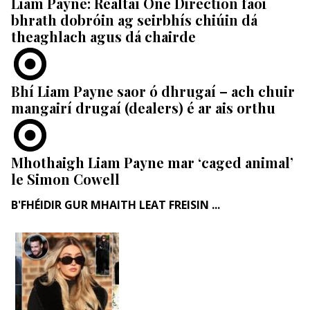
Liam Payne: Réaltaí One Direction faoi
bhrath dobróin ag seirbhís chiúin dá
theaghlach agus dá chairde
Bhí Liam Payne saor ó dhrugaí – ach chuir
mangairí drugaí (dealers) é ar ais orthu
Mhothaigh Liam Payne mar ‘caged animal’
le Simon Cowell
B'FHÉIDIR GUR MHAITH LEAT FREISIN ...