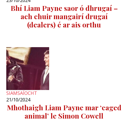
23/10/2024
Bhí Liam Payne saor ó dhrugaí –
ach chuir mangairí drugaí
(dealers) é ar ais orthu
SIAMSAÍOCHT
21/10/2024
Mhothaigh Liam Payne mar ‘caged
animal’ le Simon Cowell